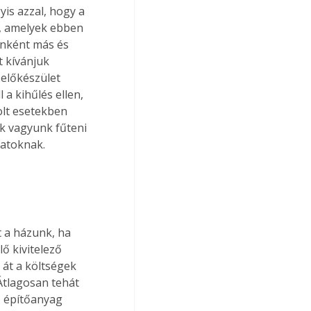
is azzal, hogy a 
, amelyek ebben 
onként más és 
 kívánjuk 
előkészület 
 a kihűlés ellen, 
olt esetekben 
k vagyunk fűteni 
matoknak.
 a házunk, ha 
ő kivitelező 
 át a költségek 
Átlagosan tehát 
z építőanyag 