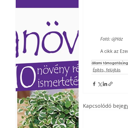
Ezermester lapszámai. A
Ezermester lapszámai
Laptapir kényelmes megoldás,
Laptapir kényelmes 
mert: – t
mert: – t
Fotó: újHáz
A cikk az Ez
állami támogatás
in
Építés, felújítás
Kapcsolódó bejeg