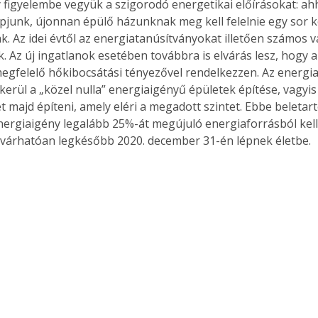
 figyelembe vegyük a szigorodó energetikai előírásokat: ahh
pjunk, újonnan épülő házunknak meg kell felelnie egy sor 
k. Az idei évtől az energiatanúsítványokat illetően számos v
. Az új ingatlanok esetében továbbra is elvárás lesz, hogy a
Együtt jobban megéri!
egfelelő hőkibocsátási tényezővel rendelkezzen. Az energi
Bővebb információ itt!
kerül a „közel nulla” energiaigényű épületek építése, vagyis
k az
Együtt jobban megéri! A
t majd építeni, amely eléri a megadott szintet. Ebbe beletart
mester
könyvek tetszőleges
energiaigény legalább 25%-át megújuló energiaforrásból kell b
er Old
párosítással kedvezményes
 várhatóan legkésőbb 2020. december 31-én lépnek életbe.
áron, 0 Ft postaköltséggel
ptapir új,
megrendelhetők!
és egyedi
tt
lvasására
elefonon
nyelmesen
ben vagy
t is
. Bárhol,
ön élve
ashatók az