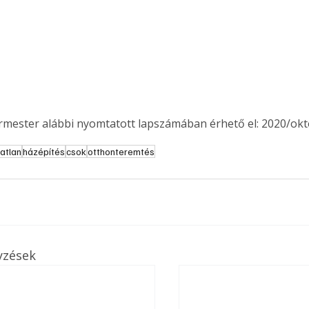
. A
megoldás,
ermester alábbi nyomtatott lapszámában érhető el: 2020/okt
gatlan
házépítés
csok
otthonteremtés
yzések