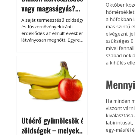
Október köze
vagy magaságyás?
hőmérséklet 
Helytakarékos
a hőfokban i
A saját termesztésű zöldségek
kertészkedés
más szintű e
és fűszernövények iránti
érdeklődés az elmúlt években
elvégezni, j
látványosan megnőtt. Egyre
szükséges 0 é
többen szeretnék tudni, honnan
mivel fennáll
származik az élelmiszer az
szabad nekiá
asztalukra, miközben a
a kihűlés el
kertészkedés sokak számára
kikapcsolódást és feltöltődést
is jelent.
Mennyi
Ha minden mu
viszont várn
kiválasztása 
Utóérő gyümölcsök és
labirintusát
zöldségek – melyek
egy-másfél é