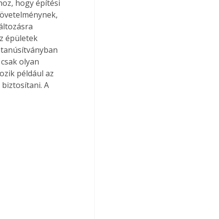
oz, hogy építési 
követelménynek, 
áltozásra 
z épületek 
atanúsítványban 
 csak olyan 
ozik például az 
iztosítani. A 