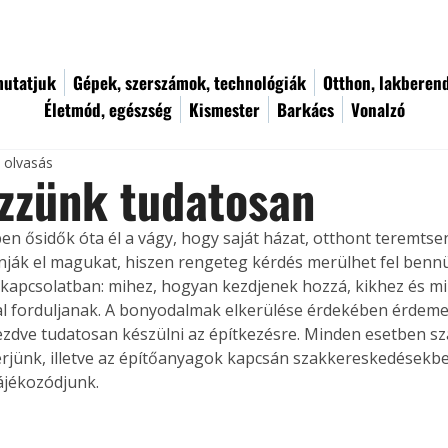
utatjuk
Gépek, szerszámok, technológiák
Otthon, lakberen
Életmód, egészség
Kismester
Barkács
Vonalzó
c olvasás
zzünk tudatosan
n ősidők óta él a vágy, hogy saját házat, otthont teremtse
ják el magukat, hiszen rengeteg kérdés merülhet fel benn
 kapcsolatban: mihez, hogyan kezdjenek hozzá, kikhez és mi
l forduljanak. A bonyodalmak elkerülése érdekében érdeme
kezdve tudatosan készülni az építkezésre. Minden esetben sz
rjünk, illetve az építőanyagok kapcsán szakkereskedésekb
ájékozódjunk.