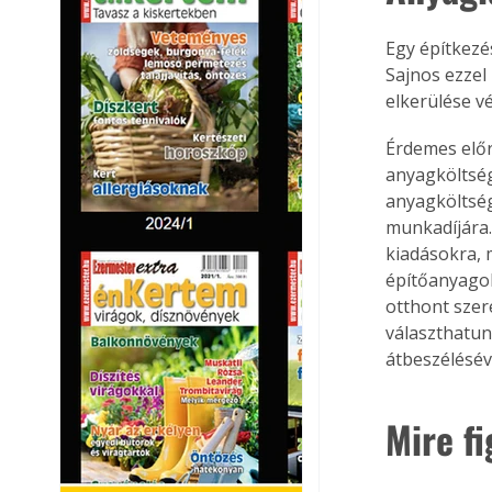
Egy építkezé
Sajnos ezzel
elkerülése v
Érdemes előre
anyagköltség
anyagköltség
munkadíjára.
kiadásokra, 
építőanyago
otthont szer
választhatun
átbeszélésév
Mire f