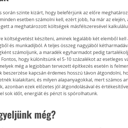
s során szinte kizárt, hogy beleférjünk az előre meghatároz
 minden esetben számolni kell, ezért jobb, ha már az elején,
égett a meghatározott költségek másfélszeresével kalkulálu
 költségvetést készíteni, aminek legalább két elemből kell á
ből és munkadíjból. A teljes összeg nagyjából kétharmadáva
ként számoljunk, a maradék egyharmadot pedig tartalékolju
 Fontos, hogy különítsünk el 5-10 százalékot az esetleges v
melyek még a legjobban tervezett építkezés esetén is felmer
k beszerzése kapcsán érdemes hosszú távon átgondolni, ho
etnék kialakítani, és milyen alapanyagokkal, mert számos a
k, azonban ezek előzetes jól átgondolásával és értékesítőve
el sok időt, energiát és pénzt is spórolhatunk.
igyeljünk még?