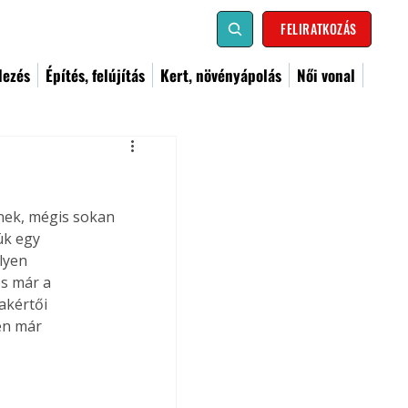
FELIRATKOZÁS
dezés
Építés, felújítás
Kert, növényápolás
Női vonal
nek, mégis sokan 
ük egy 
lyen 
s már a 
akértői 
en már 