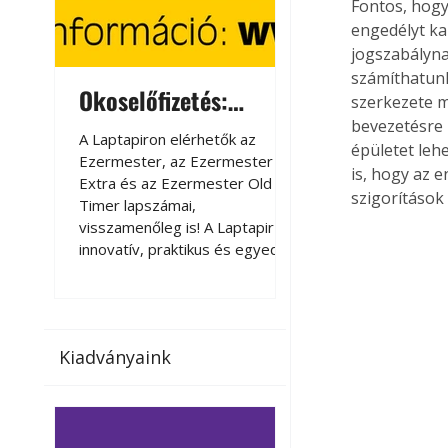
Fontos, hogy
engedélyt ka
jogszabályna
számíthatunk
Okoselőfizetés:
Okoselőfizetés
szerkezete m
Ezermester Extra
bevezetésre 
A Laptapiron elérhetők az
A Laptapiron elérhető
épületet lehe
Ezermester, az Ezermester
Ezermester, az Ezer
is, hogy az 
Extra és az Ezermester Old
Extra és az Ezermest
szigorítások
Timer lapszámai,
Timer lapszámai,
visszamenőleg is! A Laptapir új,
visszamenőleg is! A La
innovatív, praktikus és egyedi
innovatív, praktikus 
megoldás a nyomtatott
megoldás a nyomtato
magazinok digitális olvasására
magazinok digitális o
számítógépen, okostelefonon
számítógépen, okost
vagy táblagépen. Kényelmesen
vagy táblagépen. Ké
Kiadványaink
az otthonában, útközben vagy
az otthonában, útköz
nyaralás, pihenés alatt is
nyaralás, pihenés alat
elérhetők lapszámaink. Bárhol,
elérhetők lapszámaink
bármikor, akár külföldön élve
bármikor, akár külföld
vagy dolgozva is olvashatók az
vagy dolgozva is olv