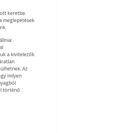
ott keretbe. 
 a meglepetések 
nk.
llnia: 
l 
k a kivitelezők 
áratlan 
ülhetnek. Az 
gy milyen 
nyagból 
l történő 