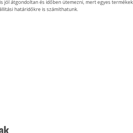
is jól átgondoltan és időben ütemezni, mert egyes terméke
llítási határidőkre is számíthatunk.
ak