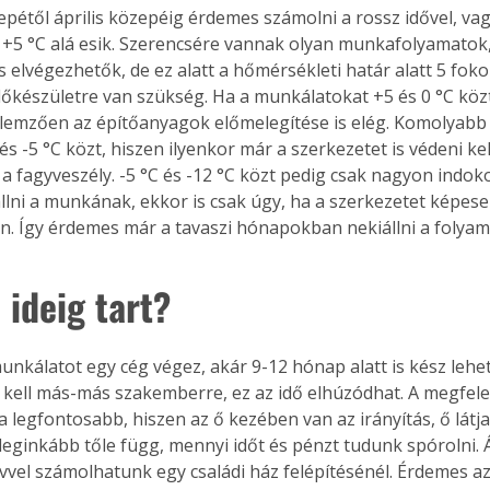
pétől április közepéig érdemes számolni a rossz idővel, vagy
+5 °C alá esik. Szerencsére vannak olyan munkafolyamatok
s elvégezhetők, de ez alatt a hőmérsékleti határ alatt 5 fok
lőkészületre van szükség. Ha a munkálatokat +5 és 0 °C közt
ellemzően az építőanyagok előmelegítése is elég. Komolyabb 
s -5 °C közt, hiszen ilyenkor már a szerkezetet is védeni kell
 a fagyveszély. -5 °C és -12 °C közt pedig csak nagyon indok
llni a munkának, ekkor is csak úgy, ha a szerkezetet képese
len. Így érdemes már a tavaszi hónapokban nekiállni a folya
 ideig tart?
nkálatot egy cég végez, akár 9-12 hónap alatt is kész lehet
i kell más-más szakemberre, ez az idő elhúzódhat. A megfelel
a legfontosabb, hiszen az ő kezében van az irányítás, ő látja
, leginkább tőle függ, mennyi időt és pénzt tudunk spórolni. 
vvel számolhatunk egy családi ház felépítésénél. Érdemes a