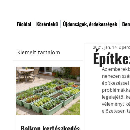
Főoldal
Közérdekű
Újdonságok, érdekességek
Bem
2021. jan. 14.
2 per
Építke
Kiemelt tartalom
Az emberekbe
nehezen szán
építkezéssel
problémákka
legelejétől 
véleményt ké
előzetesen t
Balkon kertészkedés