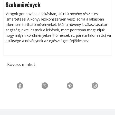
Szobanövények
Virágok gondozása a lakásban, 40+10 növény részletes
ismertetése! A könyv lexikonszerűen veszi sorra a lakásban
s
sikeresen tart­ha­tó növényeket. Már a növény kiválasztásakor
h
segítségünkre lesznek a leírások, mert pontosan megtudjuk,
k
hogy milyen körülményekre (hőmérséklet, páratartalom stb.) van
szüksége a növénynek az egészséges fejlődéshez.
t
Kövess minket