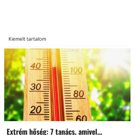
Naptej vagy napolaj? Melyiket válasszuk, és
miben különböznek?
Kiemelt tartalom
Extrém hőség: 7 tanács, amivel