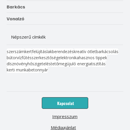
Barkács
Vonalzó
Népszerű címkék
szerszám
kert
felújítás
lakberendezés
kreatív ötlet
barkácsolás
bútor
víz
fűtés
szerkesztőség
elektronika
hasznos tippek
dísznövény
hőszigetelés
tető
megújuló energia
tisztítás
kerti munka
beton
nyár
Kapcsolat
Impresszum
Médiaajánlat