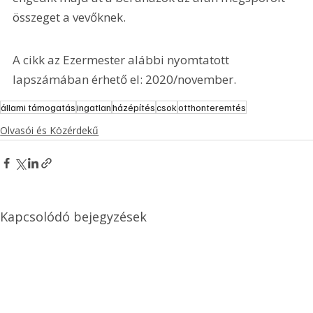
összeget a vevőknek.
A cikk az Ezermester alábbi nyomtatott 
lapszámában érhető el: 2020/november.
állami támogatás
ingatlan
házépítés
csok
otthonteremtés
Olvasói és Közérdekű
Kapcsolódó bejegyzések