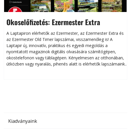
Okoselőfizetés: Ezermester Extra
A Laptapiron elérhetők az Ezermester, az Ezermester Extra és
az Ezermester Old Timer lapszámai, visszamenőleg is! A
Laptapir új, innovatív, praktikus és egyedi megoldás a
L
nyomtatott magazinok digitális olvasására számítógépen,
okostelefonon vagy táblagépen. Kényelmesen az otthonában,
útközben vagy nyaralás, pihenés alatt is elérhetők lapszámaink.
ú
Bárhol, bármikor, akár külföldön élve vagy dolgozva is
B
olvashatók az Ezermester lapszámai. A Laptapir kényelmes
megoldás, mert: – t
Kiadványaink