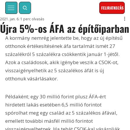
FELIRATKOZÁS
2021. jan. 6.
1 perc olvasás
Újra 5%-os ÁFA az építőiparban
A kormány nemrég jelentette be, hogy az új építésű 
otthonok értékesítésének áfa tartalmát ismét 27 
százalékról 5 százalékra csökkentik január 1-jétől. 
Azok a családosok, akik igénybe veszik a CSOK-ot, 
visszaigényelhetik az 5 százalékos áfát is új 
otthonuk vásárlásakor.
Példaként; egy 30 millió forint plusz ÁFA-ért 
hirdetett lakás esetében 6,5 millió forintot 
spórolhat meg egy család az 5 százalékos áfával, 
emellett további másfél millió forintot 
visszaigényelhetnek. Ha tehát CSOK-kal vásárolják 