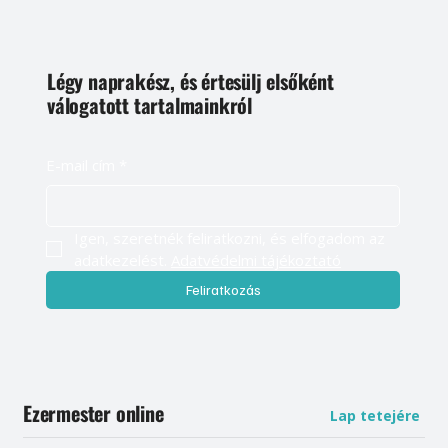
Légy naprakész, és értesülj elsőként
válogatott tartalmainkról
E-mail cím
*
Igen, szeretnék feliratkozni, és elfogadom az 
adatkezelést. 
Adatvédelmi tájékoztató
Feliratkozás
Ezermester online
Lap tetejére