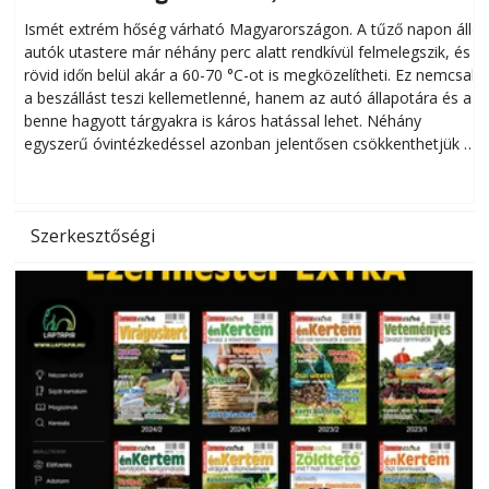
megóvhatjuk autónkat a nyári károktól
Ismét extrém hőség várható Magyarországon. A tűző napon álló
autók utastere már néhány perc alatt rendkívül felmelegszik, és
rövid időn belül akár a 60-70 °C-ot is megközelítheti. Ez nemcsak
n
a beszállást teszi kellemetlenné, hanem az autó állapotára és a
benne hagyott tárgyakra is káros hatással lehet. Néhány
egyszerű óvintézkedéssel azonban jelentősen csökkenthetjük a
hőség káros hatásait.
l
Szerkesztőségi