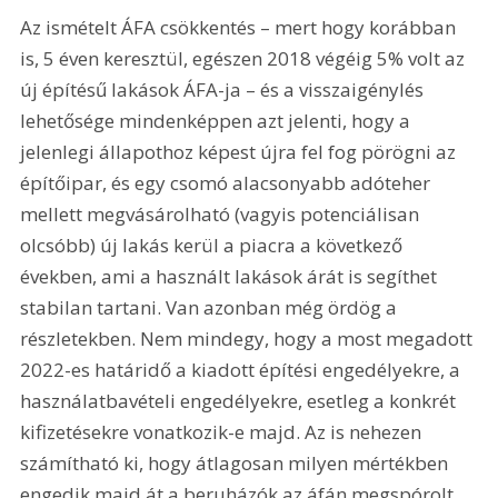
Az ismételt ÁFA csökkentés – mert hogy korábban 
is, 5 éven keresztül, egészen 2018 végéig 5% volt az 
új építésű lakások ÁFA-ja – és a visszaigénylés 
lehetősége mindenképpen azt jelenti, hogy a 
jelenlegi állapothoz képest újra fel fog pörögni az 
építőipar, és egy csomó alacsonyabb adóteher 
mellett megvásárolható (vagyis potenciálisan 
olcsóbb) új lakás kerül a piacra a következő 
években, ami a használt lakások árát is segíthet 
stabilan tartani. Van azonban még ördög a 
részletekben. Nem mindegy, hogy a most megadott 
2022-es határidő a kiadott építési engedélyekre, a 
használatbavételi engedélyekre, esetleg a konkrét 
kifizetésekre vonatkozik-e majd. Az is nehezen 
számítható ki, hogy átlagosan milyen mértékben 
engedik majd át a beruházók az áfán megspórolt 