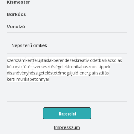
Kismester
Barkács
Vonalzó
Népszerű címkék
szerszám
kert
felújítás
lakberendezés
kreatív ötlet
barkácsolás
bútor
víz
fűtés
szerkesztőség
elektronika
hasznos tippek
dísznövény
hőszigetelés
tető
megújuló energia
tisztítás
kerti munka
beton
nyár
Kapcsolat
Impresszum