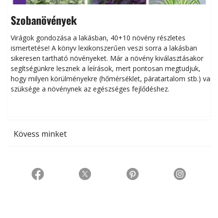
Szobanövények
Virágok gondozása a lakásban, 40+10 növény részletes
ismertetése! A könyv lexikonszerűen veszi sorra a lakásban
s
sikeresen tart­ha­tó növényeket. Már a növény kiválasztásakor
h
segítségünkre lesznek a leírások, mert pontosan megtudjuk,
k
hogy milyen körülményekre (hőmérséklet, páratartalom stb.) van
szüksége a növénynek az egészséges fejlődéshez.
t
Kövess minket