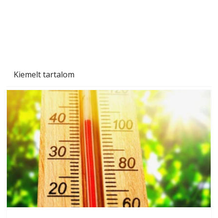
Naptej vagy napolaj? Melyiket válasszuk, és
miben különböznek?
Kiemelt tartalom