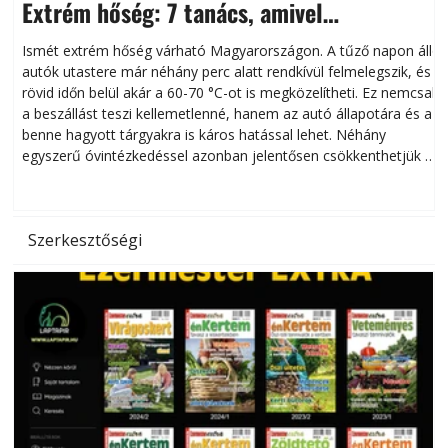
Extrém hőség: 7 tanács, amivel
megóvhatjuk autónkat a nyári károktól
Ismét extrém hőség várható Magyarországon. A tűző napon álló
autók utastere már néhány perc alatt rendkívül felmelegszik, és
rövid időn belül akár a 60-70 °C-ot is megközelítheti. Ez nemcsak
n
a beszállást teszi kellemetlenné, hanem az autó állapotára és a
benne hagyott tárgyakra is káros hatással lehet. Néhány
egyszerű óvintézkedéssel azonban jelentősen csökkenthetjük a
hőség káros hatásait.
l
Szerkesztőségi