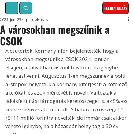
FELIRATKOZÁS
2023. jún. 23.
1 perc olvasás
A városokban megszűnik a
CSOK
A csütörtöki kormányinfón bejelentették, hogy a 
városokban megszűnik a CSOK 2024. január 
elsején, a falvakban viszont továbbra is igénybe 
lehet azt venni. Augusztus 1-én megszűnnek a bolti 
árstopok, helyettük a kormány kiterjeszti a kötelező 
akciókat, és azok mértékét is növeli. Változtak a 
lakásfelújítási támogatás keretösszegei is, az 5%-os 
kedvezményes áfa maradt. A babaváró összegét 10-
ről 11 millió forintra növelték, de immár csak akkor 
vehető igénybe, ha a házaspár hölgy tagja 30 év 