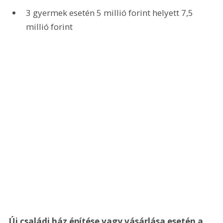
3 gyermek esetén 5 millió forint helyett 7,5 
millió forint
Új családi ház építése vagy vásárlása esetén a 