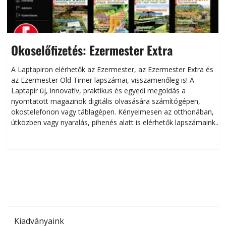
Okoselőfizetés: Ezermester Extra
A Laptapiron elérhetők az Ezermester, az Ezermester Extra és
az Ezermester Old Timer lapszámai, visszamenőleg is! A
Laptapir új, innovatív, praktikus és egyedi megoldás a
L
nyomtatott magazinok digitális olvasására számítógépen,
okostelefonon vagy táblagépen. Kényelmesen az otthonában,
útközben vagy nyaralás, pihenés alatt is elérhetők lapszámaink.
ú
Bárhol, bármikor, akár külföldön élve vagy dolgozva is
B
olvashatók az Ezermester lapszámai. A Laptapir kényelmes
megoldás, mert: – t
Kiadványaink