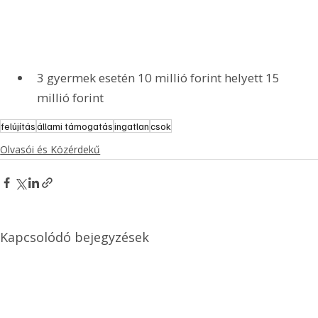
3 gyermek esetén 10 millió forint helyett 15 
millió forint
felújítás
állami támogatás
ingatlan
csok
Olvasói és Közérdekű
Kapcsolódó bejegyzések