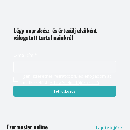
Légy naprakész, és értesülj elsőként
válogatott tartalmainkról
E-mail cím
*
Igen, szeretnék feliratkozni, és elfogadom az 
adatkezelést. 
Adatvédelmi tájékoztató
Feliratkozás
Ezermester online
Lap tetejére