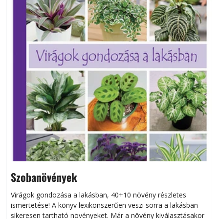
Szobanövények
Virágok gondozása a lakásban, 40+10 növény részletes
ismertetése! A könyv lexikonszerűen veszi sorra a lakásban
s
sikeresen tart­ha­tó növényeket. Már a növény kiválasztásakor
h