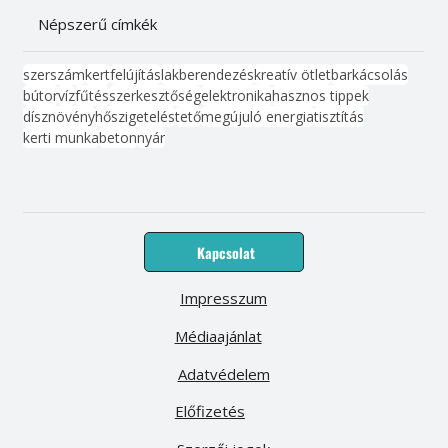
Népszerű címkék
szerszám
kert
felújítás
lakberendezés
kreatív ötlet
barkácsolás
bútor
víz
fűtés
szerkesztőség
elektronika
hasznos tippek
dísznövény
hőszigetelés
tető
megújuló energia
tisztítás
kerti munka
beton
nyár
Kapcsolat
Impresszum
Médiaajánlat
Adatvédelem
Előfizetés