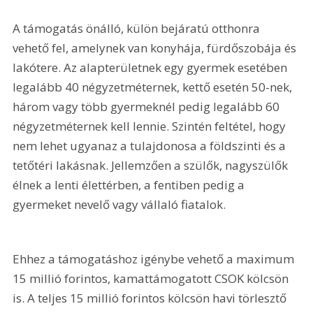
A támogatás önálló, külön bejáratú otthonra 
vehető fel, amelynek van konyhája, fürdőszobája és 
lakótere. Az alapterületnek egy gyermek esetében 
legalább 40 négyzetméternek, kettő esetén 50-nek, 
három vagy több gyermeknél pedig legalább 60 
négyzetméternek kell lennie. Szintén feltétel, hogy 
nem lehet ugyanaz a tulajdonosa a földszinti és a 
tetőtéri lakásnak. Jellemzően a szülők, nagyszülők 
élnek a lenti élettérben, a fentiben pedig a 
gyermeket nevelő vagy vállaló fiatalok.
Ehhez a támogatáshoz igénybe vehető a maximum 
15 millió forintos, kamattámogatott CSOK kölcsön 
is. A teljes 15 millió forintos kölcsön havi törlesztő 