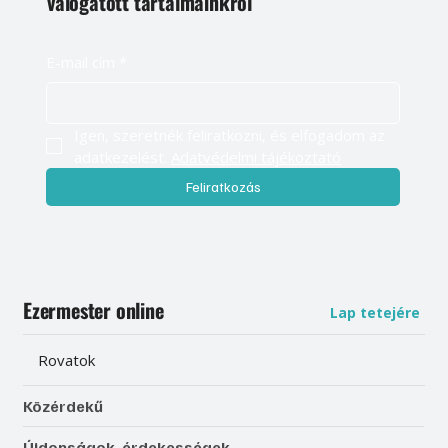
válogatott tartalmainkról
E-mail cím
*
Igen, szeretnék feliratkozni, és elfogadom az 
adatkezelést. 
Adatvédelmi tájékoztató
Feliratkozás
Ezermester online
Lap tetejére
Rovatok
Közérdekű
Újdonságok, érdekességek