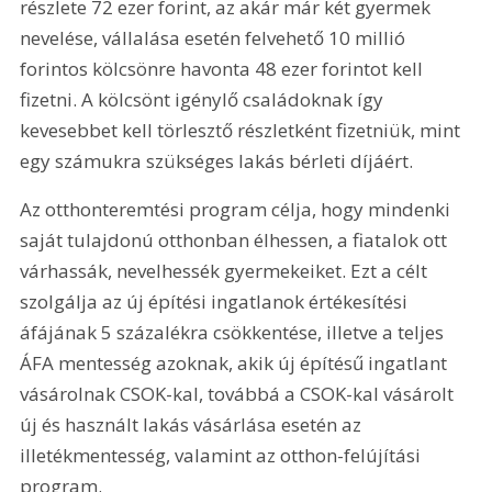
részlete 72 ezer forint, az akár már két gyermek 
nevelése, vállalása esetén felvehető 10 millió 
forintos kölcsönre havonta 48 ezer forintot kell 
fizetni. A kölcsönt igénylő családoknak így 
kevesebbet kell törlesztő részletként fizetniük, mint 
egy számukra szükséges lakás bérleti díjáért.
Az otthonteremtési program célja, hogy mindenki 
saját tulajdonú otthonban élhessen, a fiatalok ott 
várhassák, nevelhessék gyermekeiket. Ezt a célt 
szolgálja az új építési ingatlanok értékesítési 
áfájának 5 százalékra csökkentése, illetve a teljes 
ÁFA mentesség azoknak, akik új építésű ingatlant 
vásárolnak CSOK-kal, továbbá a CSOK-kal vásárolt 
új és használt lakás vásárlása esetén az 
illetékmentesség, valamint az otthon-felújítási 
program.