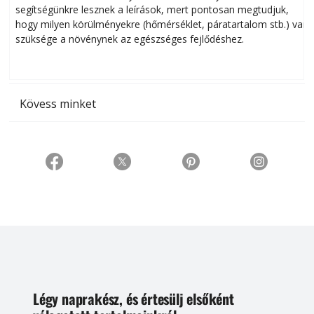
segítségünkre lesznek a leírások, mert pontosan megtudjuk,
k
hogy milyen körülményekre (hőmérséklet, páratartalom stb.) van
szüksége a növénynek az egészséges fejlődéshez.
t
Kövess minket
Légy naprakész, és értesülj elsőként