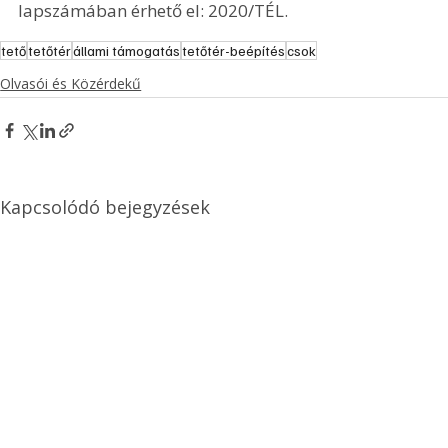
lapszámában érhető el: 2020/TÉL.
tető
tetőtér
állami támogatás
tetőtér-beépítés
csok
Olvasói és Közérdekű
Kapcsolódó bejegyzések