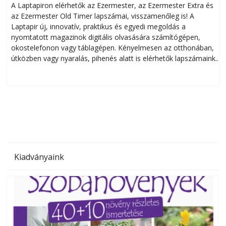
A Laptapiron elérhetők az Ezermester, az Ezermester Extra és
az Ezermester Old Timer lapszámai, visszamenőleg is! A
Laptapir új, innovatív, praktikus és egyedi megoldás a
L
nyomtatott magazinok digitális olvasására számítógépen,
okostelefonon vagy táblagépen. Kényelmesen az otthonában,
útközben vagy nyaralás, pihenés alatt is elérhetők lapszámaink.
ú
Bárhol, bármikor, akár külföldön élve vagy dolgozva is
B
olvashatók az Ezermester lapszámai. A Laptapir kényelmes
megoldás, mert: – t
Kiadványaink