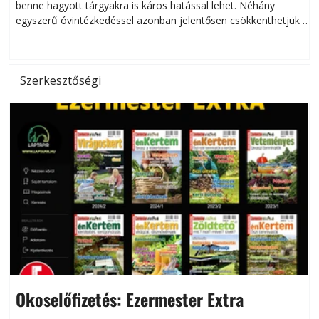
benne hagyott tárgyakra is káros hatással lehet. Néhány
egyszerű óvintézkedéssel azonban jelentősen csökkenthetjük a
hőség káros hatásait.
l
Szerkesztőségi
Okoselőfizetés: Ezermester Extra