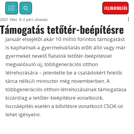
FELIRATKOZÁS
2021. febr. 9.
2 perc olvasás
Támogatás tetőtér-beépítésre
Január elsejétől akár 10 millió forintos támogatást 
is kaphatnak a gyermekvállalás előtt álló vagy már 
gyermeket nevelő fiatalok tetőtér-beépítéssel 
megvalósuló új, többgenerációs otthon 
létrehozására – jelentette be a családokért felelős 
tárca nélküli miniszter még novemberben. A 
többgenerációs otthon létrehozásának támogatása 
kizárólag a tetőtér-beépítésre vonatkozik, 
hozzáépítés esetén a bővítésre vonatkozó CSOK-ot 
lehet igényelni.