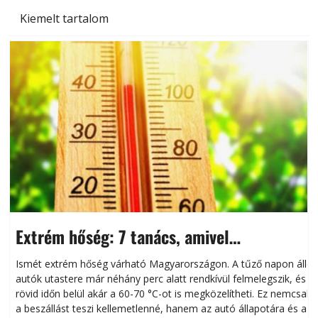
Kiemelt tartalom
Extrém hőség: 7 tanács, amivel
megóvhatjuk autónkat a nyári károktól
Ismét extrém hőség várható Magyarországon. A tűző napon álló
autók utastere már néhány perc alatt rendkívül felmelegszik, és
rövid időn belül akár a 60-70 °C-ot is megközelítheti. Ez nemcsak
n
a beszállást teszi kellemetlenné, hanem az autó állapotára és a