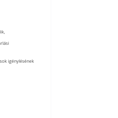
ik,
rlási 
ások igénylésének 