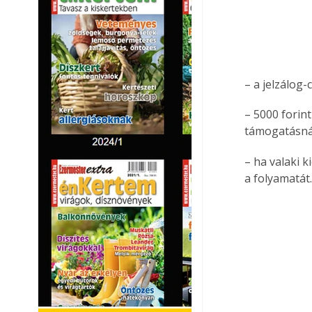
– a jelzálog-
– 5000 forint
támogatásnál
– ha valaki 
a folyamatát