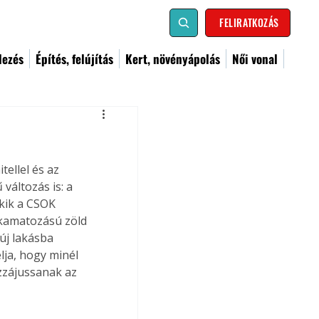
FELIRATKOZÁS
dezés
Építés, felújítás
Kert, növényápolás
Női vonal
ellel és az 
változás is: a 
kik a CSOK 
 kamatozású zöld 
új lakásba 
ja, hogy minél 
zzájussanak az 