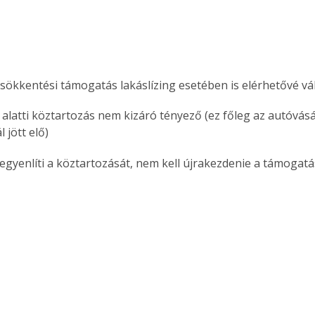
csökkentési támogatás lakáslízing esetében is elérhetővé vál
 alatti köztartozás nem kizáró tényező (ez főleg az autóvásá
 jött elő)
kiegyenlíti a köztartozását, nem kell újrakezdenie a támogat
.