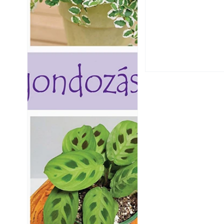
Extrém hőség: 7 
autónkat a nyári 
Napégés kezelése 
nap ért?