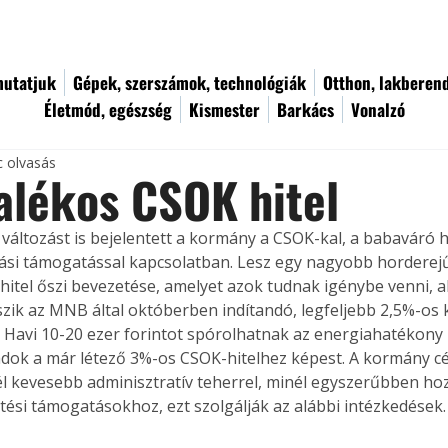
utatjuk
Gépek, szerszámok, technológiák
Otthon, lakberen
Életmód, egészség
Kismester
Barkács
Vonalzó
c olvasás
alékos CSOK hitel
áltozást is bejelentett a kormány a CSOK-kal, a babaváró hit
tási támogatással kapcsolatban. Lesz egy nagyobb horderejű 
itel őszi bevezetése, amelyet azok tudnak igénybe venni, a
eszik az MNB által októberben indítandó, legfeljebb 2,5%-os
s. Havi 10-20 ezer forintot spórolhatnak az energiahatékony 
ádok a már létező 3%-os CSOK-hitelhez képest. A kormány cél
l kevesebb adminisztratív teherrel, minél egyszerűbben ho
ési támogatásokhoz, ezt szolgálják az alábbi intézkedések.