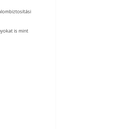
lombiztosítási 
yokat is mint 