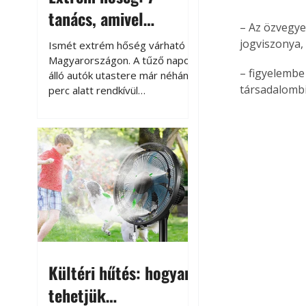
tanács, amivel
– Az özvegye
megóvhatjuk
jogviszonya,
Ismét extrém hőség várható
autónkat a nyári
Magyarországon. A tűző napon
– figyelembe
álló autók utastere már néhány
károktól
társadalombi
perc alatt rendkívül
felmelegszik, és rövid időn belül
akár a 60-70 °C-ot is
megközelítheti. Ez nemcsak a
beszállást teszi kellemetlenné,
hanem az autó állapotára és a
benne hagyott tárgyakra is
káros hatással lehet. Néhány
egyszerű óvintézkedéssel
azonban jelentősen
csökkenthetjük a hőség káros
hatásait.
Kültéri hűtés: hogyan
tehetjük