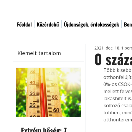
Főoldal
Közérdekű
Újdonságok, érdekességek
Bem
2021. dec. 18.
1 per
0 száz
Kiemelt tartalom
Több kisebb v
otthonfelújí
0%-os CSOK-h
mellett felv
lakáshitelt i
költöző csal
többen, miné
otthonteremt
Extrém hőség: 7