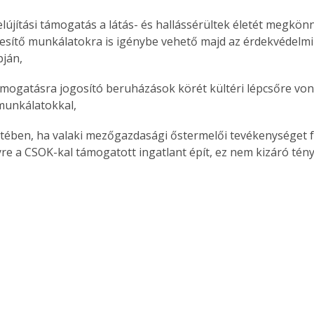
lújítási támogatás a látás- és hallássérültek életét megkönn
sítő munkálatokra is igénybe vehető majd az érdekvédelmi
pján,
támogatásra jogosító beruházások körét kültéri lépcsőre von
munkálatokkal,
tében, ha valaki mezőgazdasági őstermelői tevékenységet f
yre a CSOK-kal támogatott ingatlant épít, ez nem kizáró tén