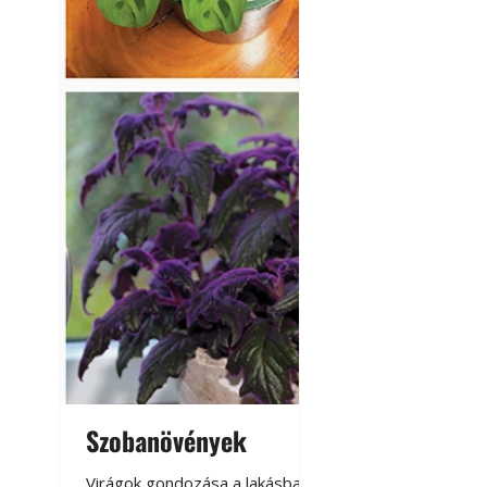
Szobanövények
Virágoskert: k
teraszon, laká
Virágok gondozása a lakásban,