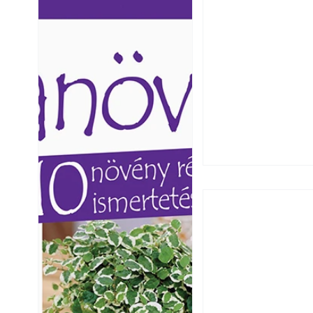
Ezermester lapszámai. A
Ezermester lapszámai
Laptapir kényelmes megoldás,
Laptapir kényelmes 
mert: – t
mert: – t