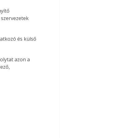
yítő 
 szervezetek 
atkozó és külső 
olytat azon a 
yező,