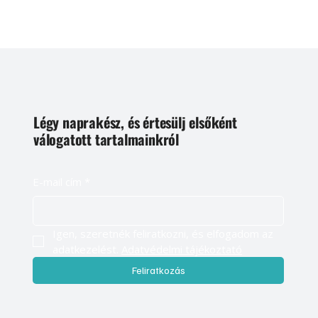
Légy naprakész, és értesülj elsőként
válogatott tartalmainkról
E-mail cím
*
Igen, szeretnék feliratkozni, és elfogadom az 
adatkezelést. 
Adatvédelmi tájékoztató
Feliratkozás