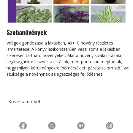
Szobanövények
Virágok gondozása a lakásban, 40+10 növény részletes
ismertetése! A könyv lexikonszerűen veszi sorra a lakásban
s
sikeresen tart­ha­tó növényeket. Már a növény kiválasztásakor
h
segítségünkre lesznek a leírások, mert pontosan megtudjuk,
k
hogy milyen körülményekre (hőmérséklet, páratartalom stb.) van
szüksége a növénynek az egészséges fejlődéshez.
t
Kövess minket