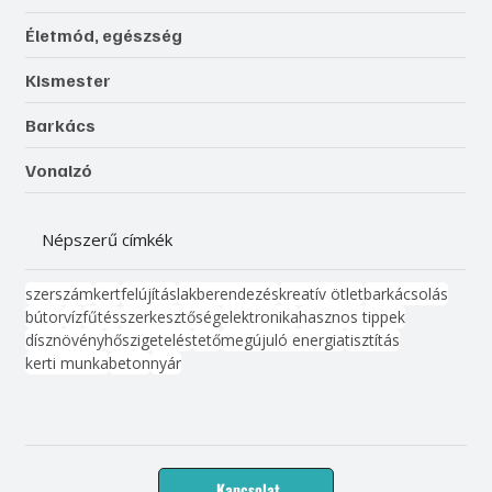
Életmód, egészség
Kismester
Barkács
Vonalzó
Népszerű címkék
szerszám
kert
felújítás
lakberendezés
kreatív ötlet
barkácsolás
bútor
víz
fűtés
szerkesztőség
elektronika
hasznos tippek
dísznövény
hőszigetelés
tető
megújuló energia
tisztítás
kerti munka
beton
nyár
Kapcsolat