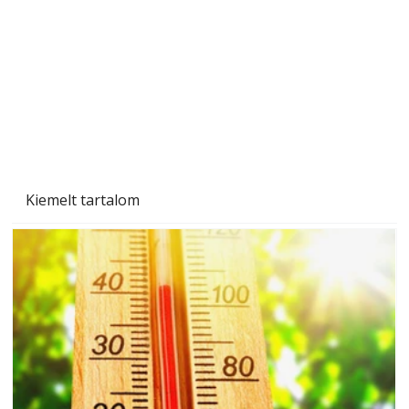
Naptej vagy napolaj? Melyiket válasszuk, és
miben különböznek?
Kiemelt tartalom