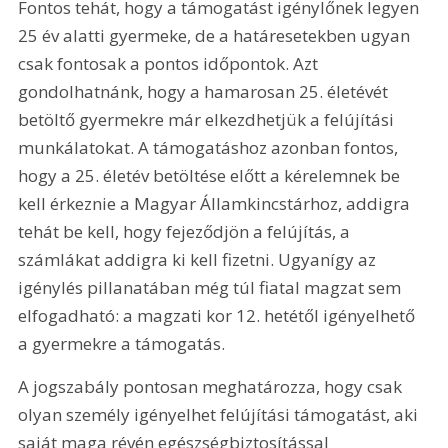
Fontos tehát, hogy a támogatást igénylőnek legyen 
25 év alatti gyermeke, de a határesetekben ugyan 
csak fontosak a pontos időpontok. Azt 
gondolhatnánk, hogy a hamarosan 25. életévét 
betöltő gyermekre már elkezdhetjük a felújítási 
munkálatokat. A támogatáshoz azonban fontos, 
hogy a 25. életév betöltése előtt a kérelemnek be 
kell érkeznie a Magyar Államkincstárhoz, addigra 
tehát be kell, hogy fejeződjön a felújítás, a 
számlákat addigra ki kell fizetni. Ugyanígy az 
igénylés pillanatában még túl fiatal magzat sem 
elfogadható: a magzati kor 12. hetétől igényelhető 
a gyermekre a támogatás.
A jogszabály pontosan meghatározza, hogy csak 
olyan személy igényelhet felújítási támogatást, aki 
saját maga révén egészségbiztosítással 