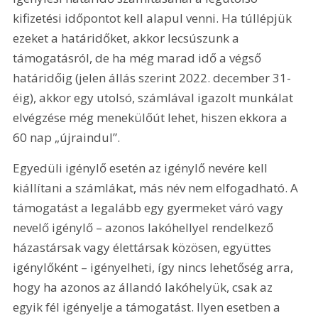
kifizetési időpontot kell alapul venni. Ha túllépjük 
ezeket a határidőket, akkor lecsúszunk a 
támogatásról, de ha még marad idő a végső 
határidőig (jelen állás szerint 2022. december 31-
éig), akkor egy utolsó, számlával igazolt munkálat 
elvégzése még menekülőút lehet, hiszen ekkora a 
60 nap „újraindul”.
Egyedüli igénylő esetén az igénylő nevére kell 
kiállítani a számlákat, más név nem elfogadható. A 
támogatást a legalább egy gyermeket váró vagy 
nevelő igénylő – azonos lakóhellyel rendelkező 
házastársak vagy élettársak közösen, együttes 
igénylőként – igényelheti, így nincs lehetőség arra, 
hogy ha azonos az állandó lakóhelyük, csak az 
egyik fél igényelje a támogatást. Ilyen esetben a 