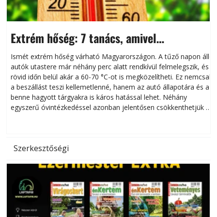
Extrém hőség: 7 tanács, amivel
megóvhatjuk autónkat a nyári károktól
Ismét extrém hőség várható Magyarországon. A tűző napon álló
autók utastere már néhány perc alatt rendkívül felmelegszik, és
rövid időn belül akár a 60-70 °C-ot is megközelítheti. Ez nemcsak
n
a beszállást teszi kellemetlenné, hanem az autó állapotára és a
benne hagyott tárgyakra is káros hatással lehet. Néhány
egyszerű óvintézkedéssel azonban jelentősen csökkenthetjük a
hőség káros hatásait.
l
Szerkesztőségi