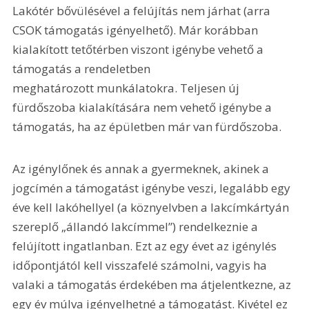
Lakótér bővülésével a felújítás nem járhat (arra 
CSOK támogatás igényelhető). Már korábban 
kialakított tetőtérben viszont igénybe vehető a 
támogatás a rendeletben 
meghatározott munkálatokra. Teljesen új 
fürdőszoba kialakítására nem vehető igénybe a 
támogatás, ha az épületben már van fürdőszoba.
Az igénylőnek és annak a gyermeknek, akinek a 
jogcímén a támogatást igénybe veszi, legalább egy 
éve kell lakóhellyel (a köznyelvben a lakcímkártyán 
szereplő „állandó lakcímmel”) rendelkeznie a 
felújított ingatlanban. Ezt az egy évet az igénylés 
időpontjától kell visszafelé számolni, vagyis ha 
valaki a támogatás érdekében ma átjelentkezne, az 
egy év múlva igényelhetné a támogatást. Kivétel ez 