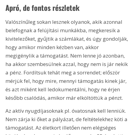
Apró, de fontos részletek
Valószínűleg sokan lesznek olyanok, akik azonnal 
belefognak a felújítási munkákba, megkeresik a 
kivitelezőket, gyűjtik a számlákat, és úgy gondolják, 
hogy amikor minden kézben van, akkor 
megigénylik a támogatást. Nem lenne jó azonban, 
ha akkor szembesülnek azzal, hogy nem is jár nekik 
a pénz. Fordítsuk tehát meg a sorrendet; először 
mérjük fel, hogy mire, mennyi támogatás kinek jár, 
és azt miként kell ledokumentálni, hogy ne érjen 
később csalódás, amikor már elköltöttük a pénzt.
Az aktív nyugdíjasoknak pl. óvatosnak kell lenniük. 
Nem zárja ki őket a pályázat, de feltételekhez köti a 
támogatást. Az életkort illetően nem elégséges 