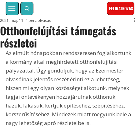
FELIRATKOZÁS
2021. máj. 11.
4 perc olvasás
Otthonfelújítási támogatás
részletei
Az elmúlt hónapokban rendszeresen foglalkoztunk 
a kormány által meghirdetett otthonfelújítási 
pályázattal. Úgy gondoljuk, hogy az Ezermester 
olvasóinak jelentős részét érinti ez a lehetőség, 
hiszen mi egy olyan közösséget alkotunk, melynek 
tagjai öntevékenyen hozzájárulnak otthonuk, 
házuk, lakásuk, kertjük építéséhez, szépítéséhez, 
korszerűsítéséhez. Mindezek miatt megyünk bele a 
nagy lehetőség apró részleteibe is.