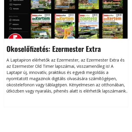
Okoselőfizetés: Ezermester Extra
A Laptapiron elérhetők az Ezermester, az Ezermester Extra és
az Ezermester Old Timer lapszámai, visszamenőleg is! A
Laptapir új, innovatív, praktikus és egyedi megoldás a
L
nyomtatott magazinok digitális olvasására számítógépen,
okostelefonon vagy táblagépen. Kényelmesen az otthonában,
útközben vagy nyaralás, pihenés alatt is elérhetők lapszámaink.
ú
Bárhol, bármikor, akár külföldön élve vagy dolgozva is
B
olvashatók az Ezermester lapszámai. A Laptapir kényelmes
megoldás, mert: – t