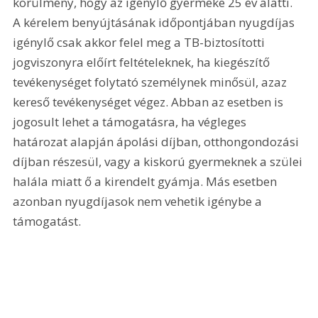
körülmény, hogy az igénylő gyermeke 25 év alatti. 
A kérelem benyújtásának időpontjában nyugdíjas 
igénylő csak akkor felel meg a TB-biztosítotti 
jogviszonyra előírt feltételeknek, ha kiegészítő 
tevékenységet folytató személynek minősül, azaz 
kereső tevékenységet végez. Abban az esetben is 
jogosult lehet a támogatásra, ha végleges 
határozat alapján ápolási díjban, otthongondozási 
díjban részesül, vagy a kiskorú gyermeknek a szülei 
halála miatt ő a kirendelt gyámja. Más esetben 
azonban nyugdíjasok nem vehetik igénybe a 
támogatást.