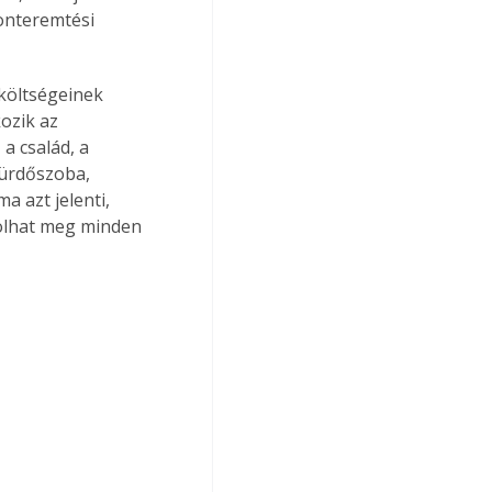
onteremtési 
 költségeinek 
ozik az 
a család, a 
fürdőszoba, 
a azt jelenti, 
rolhat meg minden 