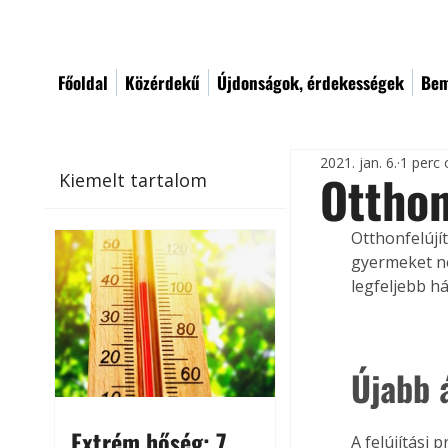
Főoldal
Közérdekű
Újdonságok, érdekességek
Bem
2021. jan. 6.
1 perc 
Otthon
Kiemelt tartalom
Otthonfelújít
gyermeket nev
legfeljebb há
Újabb 
Extrém hőség: 7
A felújítási 