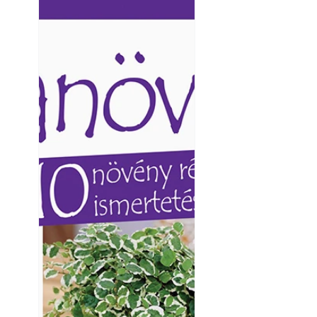
Ezermester lapszámai. A
Ezermester lapszámai
Laptapir kényelmes megoldás,
Laptapir kényelmes 
mert: – t
mert: – t
Napégés kezelése 
nap ért?