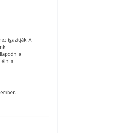
ez igazítják. A 
nki 
lapodni a 
élni a 
vember.