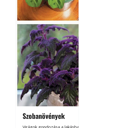
Szobanövények
Virágoskert: k
teraszon, laká
Virágok gondozása a lakásban,