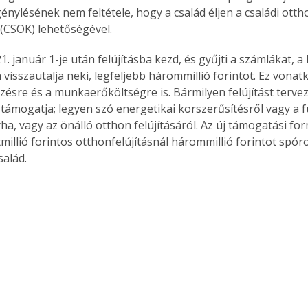
énylésének nem feltétele, hogy a család éljen a családi otth
(CSOK) lehetőségével.
1. január 1-je után felújításba kezd, és gyűjti a számlákat, a
m visszautalja neki, legfeljebb hárommillió forintot. Ez vonatk
ésre és a munkaerőköltségre is. Bármilyen felújítást tervez 
támogatja; legyen szó energetikai korszerűsítésről vagy a 
yha, vagy az önálló otthon felújításáról. Az új támogatási form
millió forintos otthonfelújításnál hárommillió forintot spó
alád.