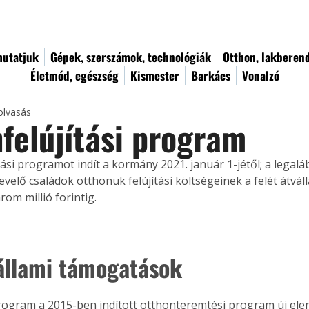
utatjuk
Gépek, szerszámok, technológiák
Otthon, lakberen
Életmód, egészség
Kismester
Barkács
Vonalzó
olvasás
felújítási program
ási programot indít a kormány 2021. január 1-jétől; a legalá
elő családok otthonuk felújítási költségeinek a felét átválla
rom millió forintig.
állami támogatások
program a 2015-ben indított otthonteremtési program új eleme