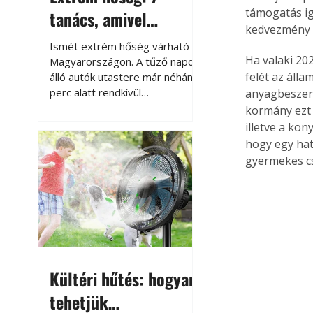
támogatás ig
tanács, amivel
kedvezmény 
megóvhatjuk
Ismét extrém hőség várható
autónkat a nyári
Ha valaki 202
Magyarországon. A tűző napon
felét az álla
álló autók utastere már néhány
károktól
perc alatt rendkívül
anyagbeszerz
felmelegszik, és rövid időn belül
kormány ezt 
akár a 60-70 °C-ot is
illetve a kon
megközelítheti. Ez nemcsak a
hogy egy hat
beszállást teszi kellemetlenné,
gyermekes cs
hanem az autó állapotára és a
benne hagyott tárgyakra is
káros hatással lehet. Néhány
egyszerű óvintézkedéssel
azonban jelentősen
csökkenthetjük a hőség káros
hatásait.
Kültéri hűtés: hogyan
tehetjük