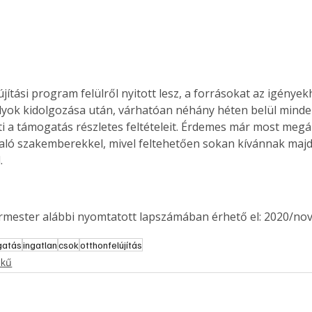
jítási program felülről nyitott lesz, a forrásokat az igényekh
lyok kidolgozása után, várhatóan néhány héten belül minde
 a támogatás részletes feltételeit. Érdemes már most megál
llaló szakemberekkel, mivel feltehetően sokan kívánnak majd 
.
ermester alábbi nyomtatott lapszámában érhető el: 2020/no
gatás
ingatlan
csok
otthonfelújítás
ekű