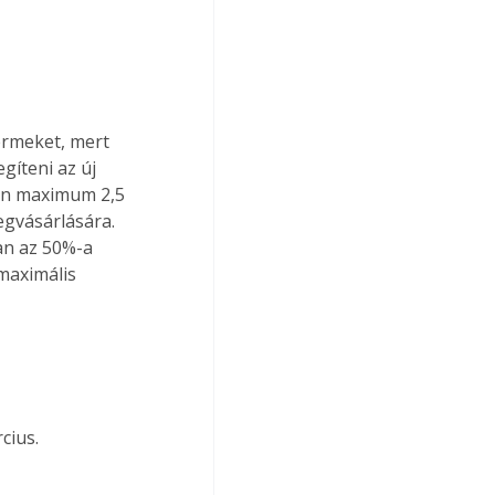
ermeket, mert 
íteni az új 
ben maximum 2,5 
egvásárlására. 
an az 50%-a 
 maximális 
cius.