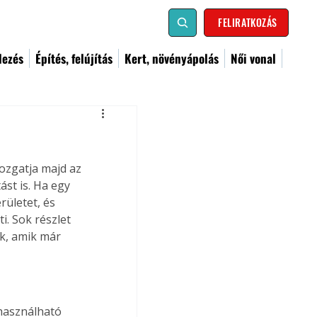
FELIRATKOZÁS
dezés
Építés, felújítás
Kert, növényápolás
Női vonal
zgatja majd az 
ást is. Ha egy 
rületet, és 
. Sok részlet 
k, amik már 
használható 