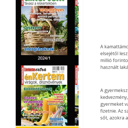
A kamattámoga
elsejétől le
millió forint
használt laká
A gyermekszü
kedvezmény, 
gyermeket vá
fizetnie. Az
sőt, azokra 