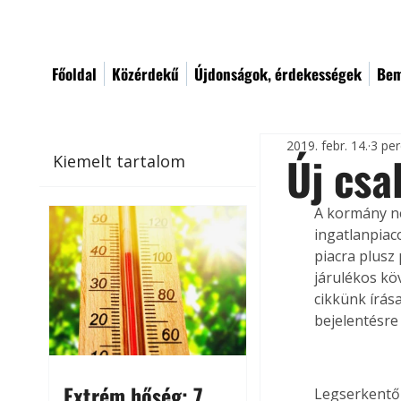
Főoldal
Közérdekű
Újdonságok, érdekességek
Bem
2019. febr. 14.
3 per
Új csa
Kiemelt tartalom
A kormány ne
ingatlanpiaco
piacra plusz
járulékos kö
cikkünk írás
bejelentésre
Extrém hőség: 7
Legserkentőb