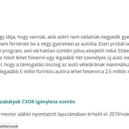
. A
megoldás,
y látja, hogy vannak, akik azért nem vállalnak negyedik gy
em férnének be a négy gyerekkel az autóba. Ezen próbál seg
i program, ami várhatóan szintén július elsejétől indul. Eb
os hitelt lehet fölvenni egy legalább hét személyes új autó m
el, hogy a támogatási összeg az autó vételárának maximális
 legalább 5 millió forintos autóra lehet felvenni a 2,5 milliós
zabályok CSOK igénylése esetén
ermester alábbi nyomtatott lapszámában érhető el: 2019/már
gatlan
csok