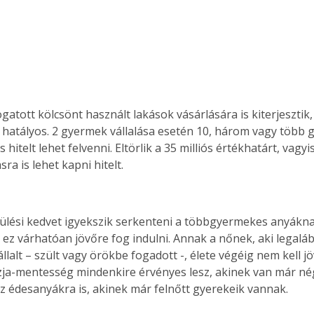
tott kölcsönt használt lakások vásárlására is kiterjesztik, 
sz hatályos. 2 gyermek vállalása esetén 10, három vagy több 
os hitelt lehet felvenni. Eltörlik a 35 milliós értékhatárt, vag
sra is lehet kapni hitelt.
lési kedvet igyekszik serkenteni a többgyermekes anyáknak
ez várhatóan jövőre fog indulni. Annak a nőnek, aki legalá
llalt – szült vagy örökbe fogadott -, élete végéig nem kell 
 szja-mentesség mindenkire érvényes lesz, akinek van már n
az édesanyákra is, akinek már felnőtt gyerekeik vannak.