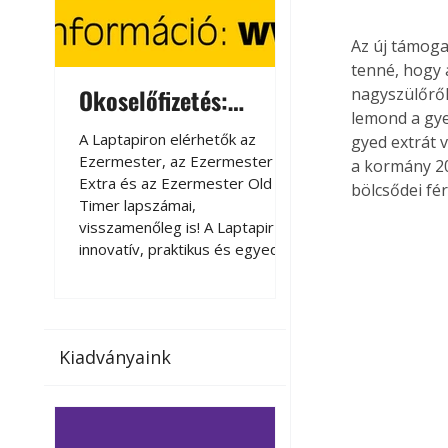
Az új támoga
tenné, hogy 
Okoselőfizetés:
Okoselőfizetés
nagyszülőről
lemond a gye
Ezermester Extra
A Laptapiron elérhetők az
A Laptapiron elérhető
gyed extrát 
Ezermester, az Ezermester
Ezermester, az Ezer
a kormány 20
Extra és az Ezermester Old
Extra és az Ezermest
bölcsődei fé
Timer lapszámai,
Timer lapszámai,
visszamenőleg is! A Laptapir új,
visszamenőleg is! A La
innovatív, praktikus és egyedi
innovatív, praktikus 
megoldás a nyomtatott
megoldás a nyomtato
magazinok digitális olvasására
magazinok digitális o
számítógépen, okostelefonon
számítógépen, okost
vagy táblagépen. Kényelmesen
vagy táblagépen. Ké
Kiadványaink
az otthonában, útközben vagy
az otthonában, útköz
nyaralás, pihenés alatt is
nyaralás, pihenés alat
elérhetők lapszámaink. Bárhol,
elérhetők lapszámaink
bármikor, akár külföldön élve
bármikor, akár külföld
vagy dolgozva is olvashatók az
vagy dolgozva is olv