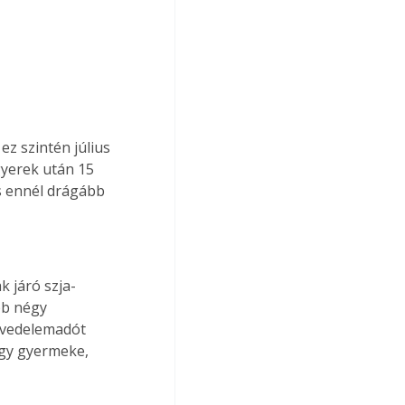
ez szintén július 
gyerek után 15 
yis ennél drágább 
 járó szja-
bb négy 
jövedelemadót 
égy gyermeke, 