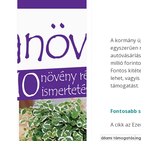
Ezermester lapszámai. A
Ezermester lapszámai
Laptapir kényelmes megoldás,
Laptapir kényelmes 
mert: – t
mert: – t
A kormány úg
egyszerűen n
autóvásárlás
millió forint
Fontos kitét
lehet, vagyis
támogatást.
Fontosabb s
A cikk az Ez
állami támogatás
in