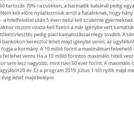
lló tartozás 70%-ra csökken, a harmadik babánál pedig egyál
. Nem kell előre nyilatkozniuk arról a fiataloknak, hogy hán
 a hitelfelvétel után 5 éven belül kell születnie gyermeknek
 akkor viszont vissza kell fizetni a már igénybe vett kamattá
őketörlesztés pedig piaci kamatozással megy tovább. A tá
 bankokon keresztül lehet majd igénybe venni, az ügyfélkö
 fogja a kormány. A 10 millió forint a maximálisan felvehető
 fel lehet venni. Ha a 10 millió forintos maximális hitelt veszi 
kor sem lesz nagyobb, mint havi 50 ezer forint. A maximális
gyjából 20 év. Ez a program 2019. július 1-től nyílik majd me
évig lehet majd belépni.