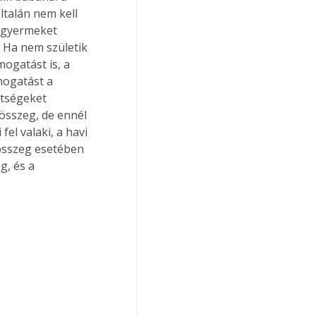
talán nem kell 
y gyermeket 
. Ha nem születik 
mogatást is, a 
mogatást a 
ltségeket 
 összeg, de ennél 
fel valaki, a havi 
 összeg esetében 
g, és a 