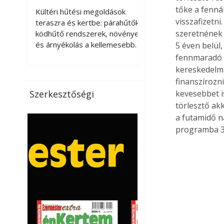
kellemesebbé a
tőke a fenná
Kültéri hűtési megoldások
teraszt és a kertet?
visszafizetni
teraszra és kertbe: párahűtők,
szeretnének -
ködhűtő rendszerek, növények
és árnyékolás a kellemesebb
5 éven belül,
nyári mikroklímáért. A kültéri
fennmaradó t
hűtés kérdése az utóbbi
kereskedelmi
években egyre nagyobb
finanszírozni
jelentőséget kapott, ahogy a
Szerkesztőségi
kevesebbet is
nyári hőhullámok gyakoribbá és
törlesztő ak
intenzívebbé váltak. Míg
a futamidő na
korábban elsősorban a beltéri
programba 3 
klímaberendezések jelentették
a megoldást a meleg ellen, ma
már egyre többen keresnek
olyan kültéri hűtési
lehetőségeket is, amelyek a
teraszok, erkélyek, kertek vagy
vendégl