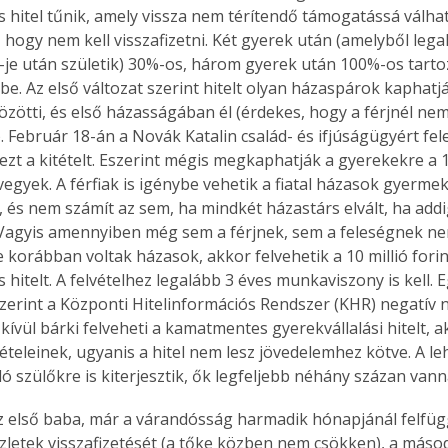
hitel tűnik, amely vissza nem térítendő támogatássá válhat
 hogy nem kell visszafizetni. Két gyerek után (amelyből lega
 1-je után születik) 30%-os, három gyerek után 100%-os tart
be. Az első változat szerint hitelt olyan házaspárok kaphatj
özötti, és első házasságában él (érdekes, hogy a férjnél nem
 Február 18-án a Novák Katalin család- és ifjúságügyért fele
zt a kitételt. Eszerint mégis megkaphatják a gyerekekre a 10 
egyek. A férfiak is igénybe vehetik a fiatal házasok gyermekv
 és nem számít az sem, ha mindkét házastárs elvált, ha addi
agyis amennyiben még sem a férjnek, sem a feleségnek nem
 korábban voltak házasok, akkor felvehetik a 10 millió forin
hitelt. A felvételhez legalább 3 éves munkaviszony is kell. 
szerint a Központi Hitelinformációs Rendszer (KHR) negatív 
ívül bárki felveheti a kamatmentes gyerekvállalási hitelt, ak
ételeinek, ugyanis a hitel nem lesz jövedelemhez kötve. A le
 szülőkre is kiterjesztik, ők legfeljebb néhány százan vann
z első baba, már a várandósság harmadik hónapjánál felfügg
szletek visszafizetését (a tőke közben nem csökken), a máso