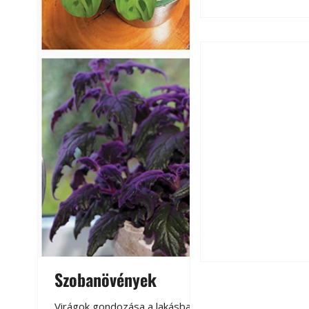
Extrém hőség: 7 
autónkat a nyári 
Szobanövények
Virágoskert: k
teraszon, laká
Virágok gondozása a lakásban,