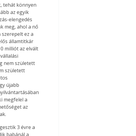
, tehát könnyen 
lább az egyik 
ozás-elengedés 
ák meg, ahol a nő 
 szerepelt ez a 
lős államtitkár 
milliót az elvált 
állalási 
g nem született 
 született 
tos 
Egy újabb 
nyilvántartásában 
i megfelel a 
hetőséget az 
ak.
esztik 3 évre a 
dik babánál a 