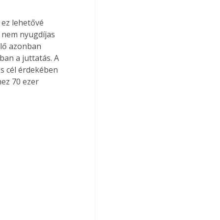
 ez lehetővé 
 nem nyugdíjas 
ülő azonban 
an a juttatás. A 
s cél érdekében 
hez 70 ezer 