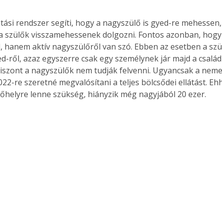
tási rendszer segíti, hogy a nagyszülő is gyed-re mehessen,
a szülők visszamehessenek dolgozni. Fontos azonban, hogy
Együtt jobban megéri!
, hanem aktív nagyszülőről van szó. Ebben az esetben a sz
d-ről, azaz egyszerre csak egy személynek jár majd a családb
Bővebb információ itt!
k az
Együtt jobban megéri! A
viszont a nagyszülők nem tudják felvenni. Ugyancsak a neme
mester
könyvek tetszőleges
22-re szeretné megvalósítani a teljes bölcsődei ellátást. Eh
er Old
párosítással kedvezményes
rőhelyre lenne szükség, hiányzik még nagyjából 20 ezer.
áron, 0 Ft postaköltséggel
ptapir új,
megrendelhetők!
és egyedi
tt
lvasására
elefonon
nyelmesen
ben vagy
t is
. Bárhol,
ön élve
ashatók az