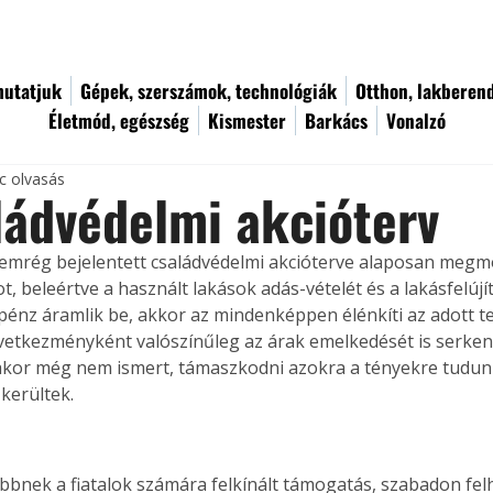
utatjuk
Gépek, szerszámok, technológiák
Otthon, lakberen
Életmód, egészség
Kismester
Barkács
Vonalzó
c olvasás
ládvédelmi akcióterv
mrég bejelentett családvédelmi akcióterve alaposan megmo
t, beleértve a használt lakások adás-vételét és a lakásfelújít
 pénz áramlik be, akkor az mindenképpen élénkíti az adott te
vetkezményként valószínűleg az árak emelkedését is serkenti
akor még nem ismert, támaszkodni azokra a tényekre tudun
 kerültek.
bnek a fiatalok számára felkínált támogatás, szabadon fel