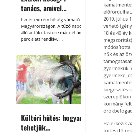
kamatmentes 
tanács, amivel
előfordulhat,
megóvhatjuk
2019. július
Ismét extrém hőség várható
autónkat a nyári
vehető igény
Magyarországon. A tűző napon
álló autók utastere már néhány
18 és 40 év k
károktól
perc alatt rendkívül
megszorítás).
felmelegszik, és rövid időn belül
módosította e
akár a 60-70 °C-ot is
nők és az özv
megközelítheti. Ez nemcsak a
támogatását,
beszállást teszi kellemetlenné,
gyermekük. V
hanem az autó állapotára és a
gyermeke, de
benne hagyott tárgyakra is
kamatmentes 
káros hatással lehet. Néhány
kiegészítés 
egyszerű óvintézkedéssel
szereplőkön k
azonban jelentősen
kormány felt
csökkenthetjük a hőség káros
hatásait.
örökbefogadó
Kültéri hűtés: hogyan
Ha érkezik a
tehetjük
törlesztő ré