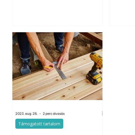
hozzáférni. Mivel a talajcsavar nem csak
hosszú kötés
függőleges irányban terhelhető, így nem csak
munkafolya
építmények, berendezések, szerkezetek
esetben alka
rögzítésére használható, hanem kikötési pontok
hogy a terep
létrehozására is megfelelő.
épp a termé
más megoldá
2023. aug. 28.
2 perc olvasás
Támogatott tartalom