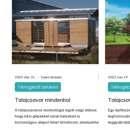
2023. dec. 31.
2 perc olvasás
2023. nov. 19.
Támogatott tartalom
Támogato
Talajcsavar mindenhol
Talajcsa
A talajcsavaros technológia egyik nagy előnye,
Egy építkez
hogy kézi gépekkel olyan helyeken is
legfontosab
biztonságos alapot lehet létrehozni, amelyekhez
leggyakrabb
a hagyományos munkagépek nem tudnak
előkészítése