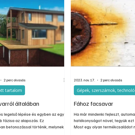
2 perc olvasás
2023. nov. 17.
2 perc olvasás
tt tartalom
Gépek, szerszámok, technoló
varról általában
Fához facsavar
és legelső lépése és egyben az egyik
Ha már mindenki fejleszt, automat
b fázisa az alapozás. Ez
hatékonyságot növel, tegyük ezt 
an betonozással történik, melynek
Most egy olyan termékcsaládot 
 jelentős földmunkát igényel, a
Önnek, amivel sokkal könnyebbé