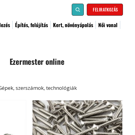
FELIRATKOZÁS
dezés
Építés, felújítás
Kert, növényápolás
Női vonal
Ezermester online
Gépek, szerszámok, technológiák
al
Kismester
Barkács
Címoldal