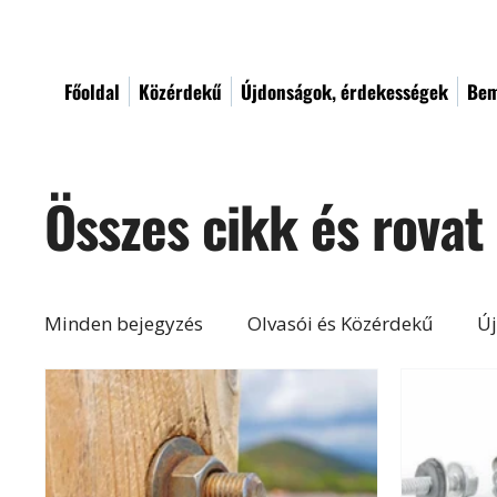
Főoldal
Közérdekű
Újdonságok, érdekességek
Bem
Összes cikk és rovat
Minden bejegyzés
Olvasói és Közérdekű
Új
Építés, felújítás
Otthon, lakberendezés