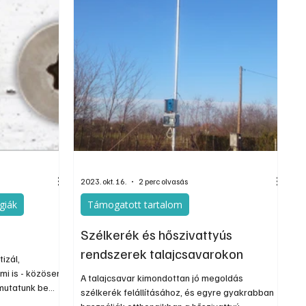
2023. okt. 16.
2 perc olvasás
giák
Támogatott tartalom
Szélkerék és hőszivattyús
rendszerek talajcsavarokon
izál,
mi is - közösen!
A talajcsavar kimondottan jó megoldás
mutatunk be
szélkerék felállításához, és egyre gyakrabban
 és gyorsabbá