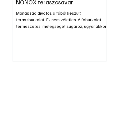
NONOX teraszcsavar
Manapság divatos a fából készült
teraszburkolat. Ez nem véletlen. A faburkolat
természetes, melegséget sugároz, ugyanakkor
strapabíró és dekoratív, ideális a medence körüli
járófelület, vagy kerti sétányok burkolására is.
Cikkünkben nem kívánunk a burkolás összes
fázisára kitérni, csak a deszkák csavarozására
fókuszálunk.