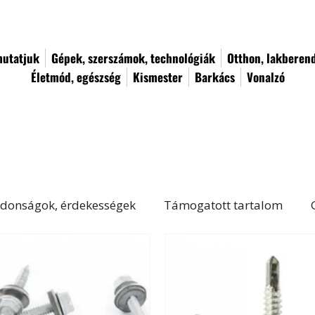
utatjuk
Gépek, szerszámok, technológiák
Otthon, lakberen
Életmód, egészség
Kismester
Barkács
Vonalzó
donságok, érdekességek
Támogatott tartalom
Életmód, egészség
Kert, növényápolás
Női von