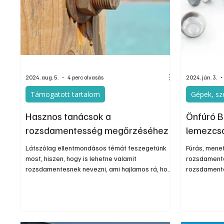
Egyéb
Elektronika
Hobby
Általá
2024. aug. 5.
4 perc olvasás
2024. jún. 3.
Támogatott tartalom
Gépek, sz
Hasznos tanácsok a
Önfúró B
rozsdamentesség megőrzéséhez
lemezcs
Látszólag ellentmondásos témát feszegetünk
Fúrás, menet
most, hiszen, hogy is lehetne valamit
rozsdamente
rozsdamentesnek nevezni, ami hajlamos rá, hogy
rozsdamente
megrozsdásodjon?!