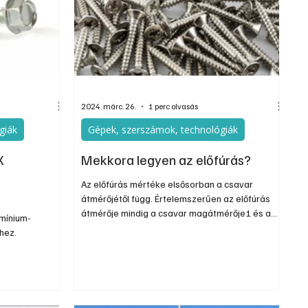
Szerkesztői
Ezermester Extra
2024. márc. 26.
1 perc olvasás
giák
Gépek, szerszámok, technológiák
X
Mekkora legyen az előfúrás?
Az előfúrás mértéke elsősorban a csavar
átmérőjétől függ. Értelemszerűen az előfúrás
átmérője mindig a csavar magátmérője1 és a
umínium-
névleges átmérő2 közé esik.
hez.