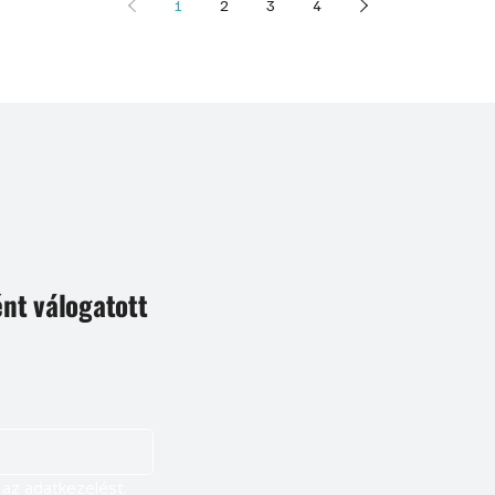
1
2
3
4
ént válogatott
Igen, szeretnék feliratkozni, és elfogadom az adatkezelést. 