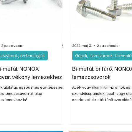
nos
Információs oldal
Oldtimer
Kiadványok
2 perc olvasás
2024. máj. 3.
2 perc olvasás
erszámok, technológiák
Gépek, szerszámok, technoló
i-metál, NONOX
Bi-metál, önfúró, NONO
avar, vékony lemezekhez
lemezcsavarok
kialakítás és rögzítés egy lépésben
Acél- vagy alumínium-profilok és
s lemezcsavarral, akár
szendvicspanelek, acél- vagy al
s lemezhez is!
szerkezetekre történő szerelésé