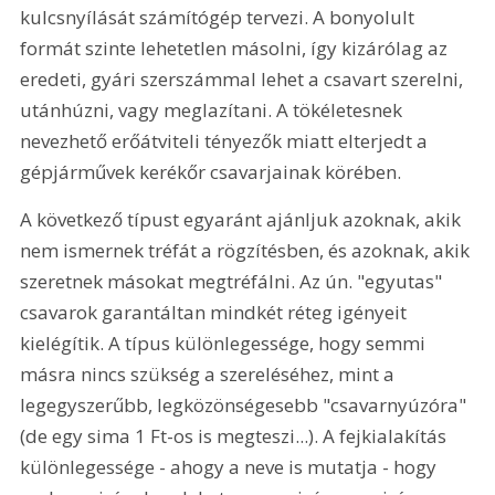
kulcsnyílását számítógép tervezi. A bonyolult 
formát szinte lehetetlen másolni, így kizárólag az 
eredeti, gyári szerszámmal lehet a csavart szerelni, 
utánhúzni, vagy meglazítani. A tökéletesnek 
nevezhető erőátviteli tényezők miatt elterjedt a 
gépjárművek kerékőr csavarjainak körében. 
A következő típust egyaránt ajánljuk azoknak, akik 
nem ismernek tréfát a rögzítésben, és azoknak, akik 
szeretnek másokat megtréfálni. Az ún. "egyutas" 
csavarok garantáltan mindkét réteg igényeit 
kielégítik. A típus különlegessége, hogy semmi 
másra nincs szükség a szereléséhez, mint a 
legegyszerűbb, legközönségesebb "csavarnyúzóra" 
(de egy sima 1 Ft-os is megteszi...). A fejkialakítás 
különlegessége - ahogy a neve is mutatja - hogy 