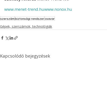
www.menet-trend.hu
www.nonox.hu
szerszám
biztonsági rendszer
csavar
Gépek, szerszámok, technológiák
Kapcsolódó bejegyzések