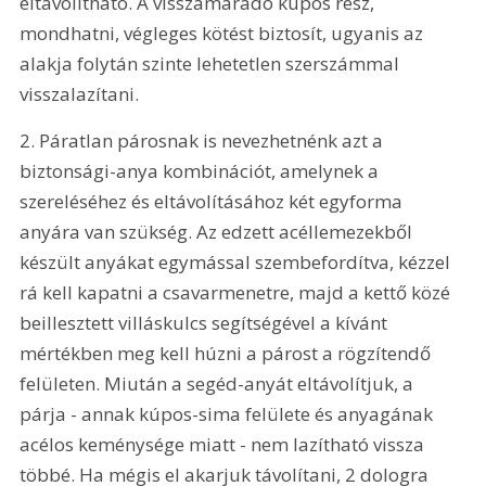
eltávolítható. A visszamaradó kúpos rész, 
mondhatni, végleges kötést biztosít, ugyanis az 
alakja folytán szinte lehetetlen szerszámmal 
visszalazítani.
2. Páratlan párosnak is nevezhetnénk azt a 
biztonsági-anya kombinációt, amelynek a 
szereléséhez és eltávolításához két egyforma 
anyára van szükség. Az edzett acéllemezekből 
készült anyákat egymással szembefordítva, kézzel 
rá kell kapatni a csavarmenetre, majd a kettő közé 
beillesztett villáskulcs segítségével a kívánt 
mértékben meg kell húzni a párost a rögzítendő 
felületen. Miután a segéd-anyát eltávolítjuk, a 
párja - annak kúpos-sima felülete és anyagának 
acélos keménysége miatt - nem lazítható vissza 
többé. Ha mégis el akarjuk távolítani, 2 dologra 