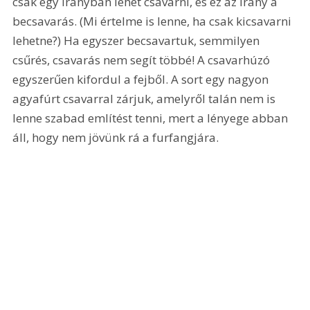
csak egy irányban lehet csavarni, és ez az irány a 
becsavarás. (Mi értelme is lenne, ha csak kicsavarni 
lehetne?) Ha egyszer becsavartuk, semmilyen 
csűrés, csavarás nem segít többé! A csavarhúzó 
egyszerűen kifordul a fejből. A sort egy nagyon 
agyafúrt csavarral zárjuk, amelyről talán nem is 
lenne szabad említést tenni, mert a lényege abban 
áll, hogy nem jövünk rá a furfangjára. 