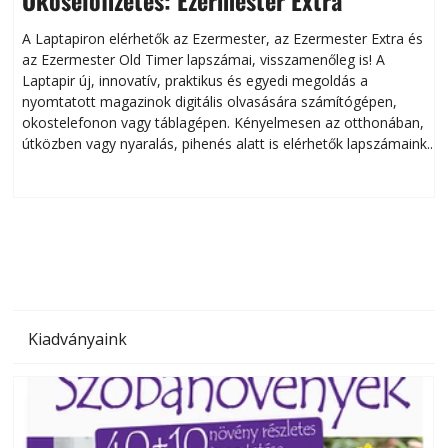
A Laptapiron elérhetők az Ezermester, az Ezermester Extra és
az Ezermester Old Timer lapszámai, visszamenőleg is! A
Laptapir új, innovatív, praktikus és egyedi megoldás a
L
nyomtatott magazinok digitális olvasására számítógépen,
okostelefonon vagy táblagépen. Kényelmesen az otthonában,
útközben vagy nyaralás, pihenés alatt is elérhetők lapszámaink.
ú
Bárhol, bármikor, akár külföldön élve vagy dolgozva is
B
olvashatók az Ezermester lapszámai. A Laptapir kényelmes
megoldás, mert: – t
Kiadványaink