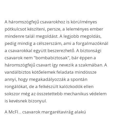
A háromszögfejű csavarokhoz is körülményes 
pótkulcsot készíteni, persze, a leleményes ember 
mindenre talál megoldást. A legjobb megoldás, 
pedig mindig a célszerszám, ami a forgalmazóknál 
a csavarokkal együtt beszerezhető. A biztonsági 
csavarok nem "bombabiztosak", bár éppen a 
háromszögfejű csavart így nevezik a szakmában. A 
vandálbiztos kötőelemek feladata mindössze 
annyi, hogy megakadályozzák a spontán 
rongálókat, de a felkészült kalózkodók ellen 
sokszor még az összetettebb mechanikus védelem 
is kevésnek bizonyul. 
A McFl... csavarok margarétavirág alakú 