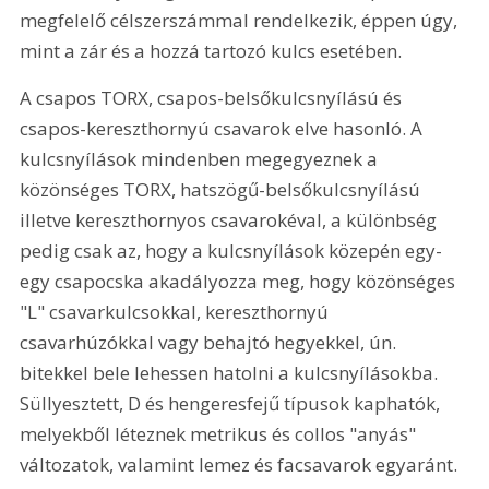
megfelelő célszerszámmal rendelkezik, éppen úgy, 
mint a zár és a hozzá tartozó kulcs esetében. 
A csapos TORX, csapos-belsőkulcsnyílású és 
csapos-kereszthornyú csavarok elve hasonló. A 
kulcsnyílások mindenben megegyeznek a 
közönséges TORX, hatszögű-belsőkulcsnyílású 
illetve kereszthornyos csavarokéval, a különbség 
pedig csak az, hogy a kulcsnyílások közepén egy-
egy csapocska akadályozza meg, hogy közönséges 
"L" csavarkulcsokkal, kereszthornyú 
csavarhúzókkal vagy behajtó hegyekkel, ún. 
bitekkel bele lehessen hatolni a kulcsnyílásokba. 
Süllyesztett, D és hengeresfejű típusok kaphatók, 
melyekből léteznek metrikus és collos "anyás" 
változatok, valamint lemez és facsavarok egyaránt. 