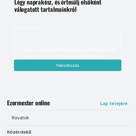
Légy naprakész, és értesülj elsőként
válogatott tartalmainkról
E-mail cím
*
Igen, szeretnék feliratkozni, és elfogadom az 
adatkezelést. 
Adatvédelmi tájékoztató
Feliratkozás
Ezermester online
Lap tetejére
Rovatok
Közérdekű