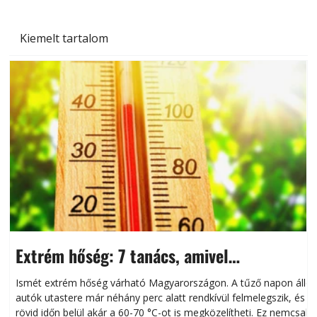
Kiemelt tartalom
Extrém hőség: 7 tanács, amivel
megóvhatjuk autónkat a nyári károktól
Ismét extrém hőség várható Magyarországon. A tűző napon álló
autók utastere már néhány perc alatt rendkívül felmelegszik, és
rövid időn belül akár a 60-70 °C-ot is megközelítheti. Ez nemcsak
n