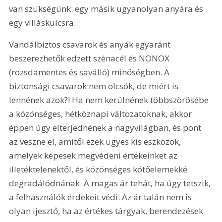
van szükségünk: egy másik ugyanolyan anyára és 
egy villáskulcsra. 
Vandálbiztos csavarok és anyák egyaránt 
beszerezhetők edzett szénacél és NONOX 
(rozsdamentes és saválló) minőségben. A 
biztonsági csavarok nem olcsók, de miért is 
lennének azok?! Ha nem kerülnének többszörösébe 
a közönséges, hétköznapi változatoknak, akkor 
éppen úgy elterjednének a nagyvilágban, és pont 
az veszne el, amitől ezek ügyes kis eszközök, 
amelyek képesek megvédeni értékeinket az 
illetéktelenektől, és közönséges kötőelemekké 
degradálódnának. A magas ár tehát, ha úgy tetszik, 
a felhasználók érdekeit védi. Az ár talán nem is 
olyan ijesztő, ha az értékes tárgyak, berendezések 