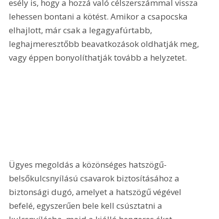
esély is, hogy a hozzá való célszerszámmal vissza 
lehessen bontani a kötést. Amikor a csapocska 
elhajlott, már csak a legagyafúrtabb, 
leghajmeresztőbb beavatkozások oldhatják meg, 
vagy éppen bonyolíthatják tovább a helyzetet.
Ügyes megoldás a közönséges hatszögű-
belsőkulcsnyílású csavarok biztosításához a 
biztonsági dugó, amelyet a hatszögű végével 
befelé, egyszerűen bele kell csúsztatni a 