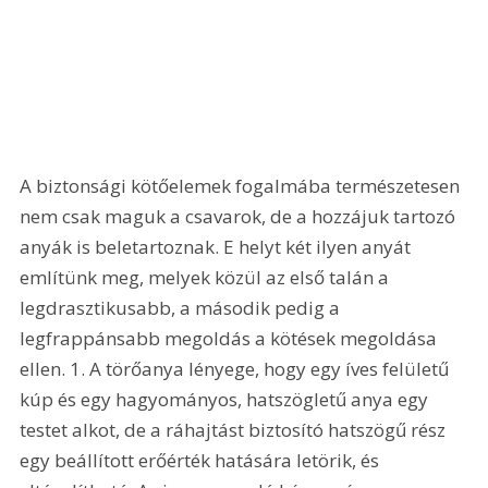
A biztonsági kötőelemek fogalmába természetesen 
nem csak maguk a csavarok, de a hozzájuk tartozó 
anyák is beletartoznak. E helyt két ilyen anyát 
említünk meg, melyek közül az első talán a 
legdrasztikusabb, a második pedig a 
legfrappánsabb megoldás a kötések megoldása 
ellen. 1. A törőanya lényege, hogy egy íves felületű 
kúp és egy hagyományos, hatszögletű anya egy 
testet alkot, de a ráhajtást biztosító hatszögű rész 
egy beállított erőérték hatására letörik, és 