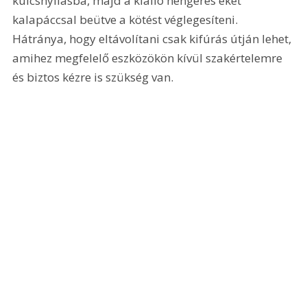
kulcsnyílásba, majd a kiálló hengeres éket 
kalapáccsal beütve a kötést véglegesíteni. 
Hátránya, hogy eltávolítani csak kifúrás útján lehet, 
amihez megfelelő eszközökön kívül szakértelemre 
és biztos kézre is szükség van. 