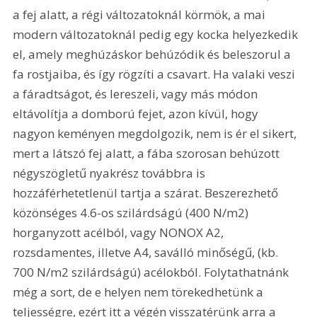
a fej alatt, a régi változatoknál körmök, a mai 
modern változatoknál pedig egy kocka helyezkedik 
el, amely meghúzáskor behúzódik és beleszorul a 
fa rostjaiba, és így rögzíti a csavart. Ha valaki veszi 
a fáradtságot, és lereszeli, vagy más módon 
eltávolítja a domború fejet, azon kívül, hogy 
nagyon keményen megdolgozik, nem is ér el sikert, 
mert a látszó fej alatt, a fába szorosan behúzott 
négyszögletű nyakrész továbbra is 
hozzáférhetetlenül tartja a szárat. Beszerezhető 
közönséges 4.6-os szilárdságú (400 N/m2) 
horganyzott acélból, vagy NONOX A2, 
rozsdamentes, illetve A4, saválló minőségű, (kb. 
700 N/m2 szilárdságú) acélokból. Folytathatnánk 
még a sort, de e helyen nem törekedhetünk a 
teljességre, ezért itt a végén visszatérünk arra a 