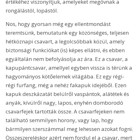
értékéhez viszonyítjuk, amelyeket megóvnak a 
rongálástól, lopástól. 
Nos, hogy gyorsan még egy ellentmondást 
teremtsünk, bemutatunk egy közönséges, teljesen 
hétköznapi csavart, a legolcsóbbak közül, amely 
biztonsági funkciókat (is) képes ellátni, és ebben 
egyáltalán nem befolyásolja az ára. Ez a csavar, a 
kapupántcsavar, amellyel egyben vissza is térünk a 
hagyományos kötőelemek világába. Ez egy régi-
régi furfang, még a nehéz fakapuk idejéből. Ezen 
kapuk deszkázatát belülről vaspántok, alátétek és 
anyák, kívülről nagy, lapos, enyhén domborodó 
csavarfejek tartották össze. A csavarfejeken nem 
található semmilyen horony, vagy lap, hogy 
bármilyen szerszámmal meg lehessen azokat fogni. 
Összeszereléskor azért nem fordul el a csavar, mert 