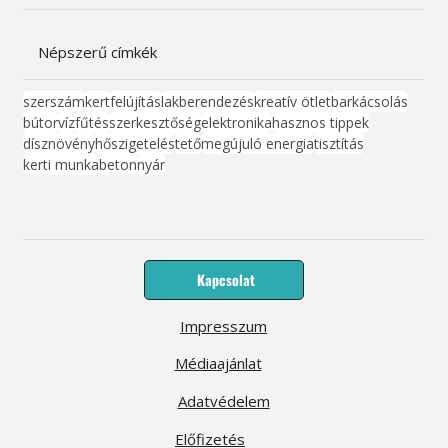
Népszerű címkék
szerszám
kert
felújítás
lakberendezés
kreatív ötlet
barkácsolás
bútor
víz
fűtés
szerkesztőség
elektronika
hasznos tippek
dísznövény
hőszigetelés
tető
megújuló energia
tisztítás
kerti munka
beton
nyár
Kapcsolat
Impresszum
Médiaajánlat
Adatvédelem
Előfizetés