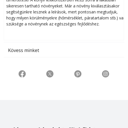
sikeresen tart­ha­tó növényeket. Már a növény kiválasztásakor
h
segítségünkre lesznek a leírások, mert pontosan megtudjuk,
k
hogy milyen körülményekre (hőmérséklet, páratartalom stb.) van
szüksége a növénynek az egészséges fejlődéshez.
t
Kövess minket