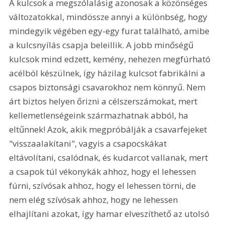
A kulcsok a megszólalásig azonosak a közönséges 
változatokkal, mindössze annyi a különbség, hogy 
mindegyik végében egy-egy furat található, amibe 
a kulcsnyílás csapja beleillik. A jobb minőségű 
kulcsok mind edzett, kemény, nehezen megfúrható 
acélból készülnek, így házilag kulcsot fabrikálni a 
csapos biztonsági csavarokhoz nem könnyű. Nem 
árt biztos helyen őrizni a célszerszámokat, mert 
kellemetlenségeink származhatnak abból, ha 
eltűnnek! Azok, akik megpróbálják a csavarfejeket 
"visszaalakítani", vagyis a csapocskákat 
eltávolítani, csalódnak, és kudarcot vallanak, mert 
a csapok túl vékonykák ahhoz, hogy el lehessen 
fúrni, szívósak ahhoz, hogy el lehessen törni, de 
nem elég szívósak ahhoz, hogy ne lehessen 
elhajlítani azokat, így hamar elveszíthető az utolsó 