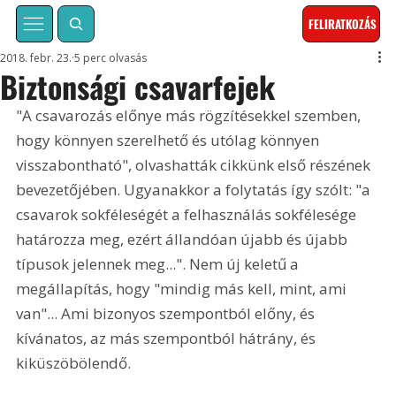
FELIRATKOZÁS
2018. febr. 23.
5 perc olvasás
Biztonsági csavarfejek
"A csavarozás előnye más rögzítésekkel szemben, 
hogy könnyen szerelhető és utólag könnyen 
visszabontható", olvashatták cikkünk első részének 
bevezetőjében. Ugyanakkor a folytatás így szólt: "a 
csavarok sokféleségét a felhasználás sokfélesége 
határozza meg, ezért állandóan újabb és újabb 
típusok jelennek meg...". Nem új keletű a 
megállapítás, hogy "mindig más kell, mint, ami 
van"... Ami bizonyos szempontból előny, és 
kívánatos, az más szempontból hátrány, és 
kiküszöbölendő.