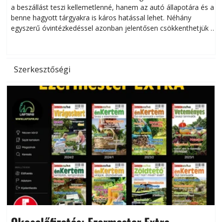
a beszállást teszi kellemetlenné, hanem az autó állapotára és a
benne hagyott tárgyakra is káros hatással lehet. Néhány
egyszerű óvintézkedéssel azonban jelentősen csökkenthetjük a
hőség káros hatásait.
l
Szerkesztőségi
Okoselőfizetés: Ezermester Extra