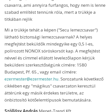
csavarra, ami annyira furfangos, hogy nem is lenne 
szabad említést tennünk róla, mert a trükkje a 
titkában rejlik
Mi a trükkje tehát a képen ("Secu lemezcsavar") 
látható biztonsági lemezcsavarnak? A helyes 
megfejtést beküldők mindegyike egy 0,5 l-es, 
polírozott NONOX söröskorsót kap. A megfejtést 
névvel és címmel ellátott levelezőlapon kérjük 
beküldeni szerkesztőségünk címére: 1580 
Budapest, Pf. 65., vagy email címére: 
ezermester@ezermester.hu
. Sorozatunk következő 
cikkében egy "mágikus" csavarzaton keresztül 
áttérünk egy másik érdekes területre, az 
önbiztosító kötőelemtípusok bemutatására.
Szöllősy András
 Menet-Trend Kft.