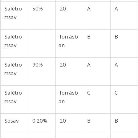
 Salétro
 50%
 20
 A
 A
msav
 Salétro
 forrásb
 B
 B
msav
an
 Salétro
 90%
 20
 A
 A
msav
 Salétro
 forrásb
 C
 C
msav
an
 Sósav
 0,20%
 20
 B
 B