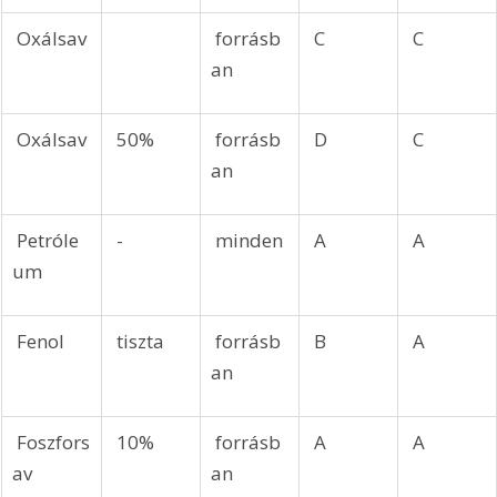
 Oxálsav
 forrásb
 C
 C
an
 Oxálsav
 50%
 forrásb
 D
 C
an
 Petróle
 -
 minden
 A
 A
um
 Fenol
 tiszta
 forrásb
 B
 A
an
 Foszfors
 10%
 forrásb
 A
 A
av
an