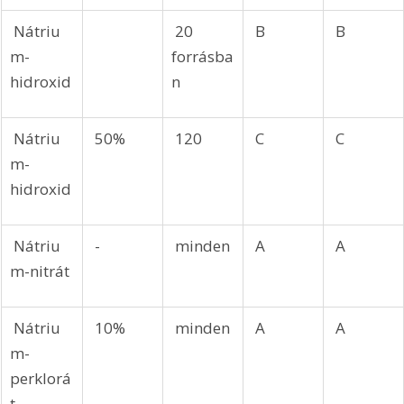
 Nátriu
 20 
 B
 B
m-
forrásba
hidroxid
n
 Nátriu
 50%
 120
 C
 C
m-
hidroxid
 Nátriu
 -
 minden
 A
 A
m-nitrát
 Nátriu
 10%
 minden
 A
 A
m-
perklorá
t