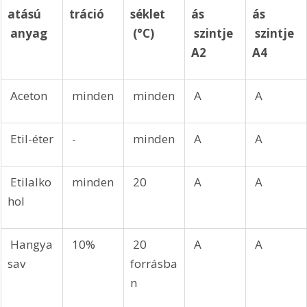
atású 
tráció
séklet 
ás 
ás 
 anyag
 (°C)
 szintje 
 szintje 
A2
A4
 Aceton
 minden
 minden
 A
 A
 Etil-éter
 -
 minden
 A
 A
 Etilalko
 minden
 20
 A
 A
hol
 Hangya
 10%
 20 
 A
 A
sav
forrásba
n