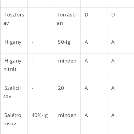
 Foszfors
 forrásb
 D
 D
av
an
 Higany
 -
 50-ig
 A
 A
 Higany-
 -
 minden
 A
 A
nitrát
 Szalicil 
 -
 20
 A
 A
sav
 Salétro
 40%-ig
 minden
 A
 A
msav