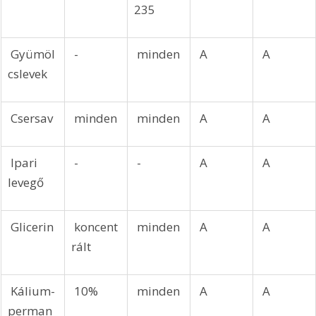
235
 Gyümöl
 -
 minden
 A
 A
cslevek
 Csersav
 minden
 minden
 A
 A
 Ipari 
 -
 -
 A
 A
levegő
 Glicerin
 koncent
 minden
 A
 A
rált
 Kálium-
 10%
 minden
 A
 A
perman