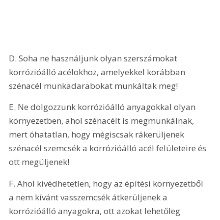
D. Soha ne használjunk olyan szerszámokat 
korrózióálló acélokhoz, amelyekkel korábban 
szénacél munkadarabokat munkáltak meg!
E. Ne dolgozzunk korrózióálló anyagokkal olyan 
környezetben, ahol szénacélt is megmunkálnak, 
mert óhatatlan, hogy mégiscsak rákerüljenek 
szénacél szemcsék a korrózióálló acél felületeire és 
ott megüljenek!
F. Ahol kivédhetetlen, hogy az építési környezetből 
a nem kívánt vasszemcsék átkerüljenek a 
korrózióálló anyagokra, ott azokat lehetőleg 