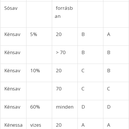
 Sósav
 forrásb
an
 Kénsav
 5%
 20
 B
 A
 Kénsav
 > 70
 B
 B
 Kénsav
 10%
 20
 C
 B
 Kénsav
 70
 C
 C
 Kénsav
 60%
 minden
 D
 D
 Kénessa
 vizes 
 20
 A
 A