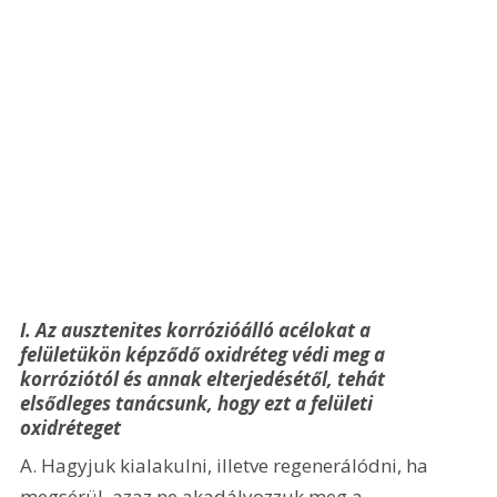
I. Az ausztenites korrózióálló acélokat a 
felületükön képződő oxidréteg védi meg a 
korróziótól és annak elterjedésétől, tehát 
elsődleges tanácsunk, hogy ezt a felületi 
oxidréteget
A. Hagyjuk kialakulni, illetve regenerálódni, ha 
megsérül, azaz ne akadályozzuk meg a 