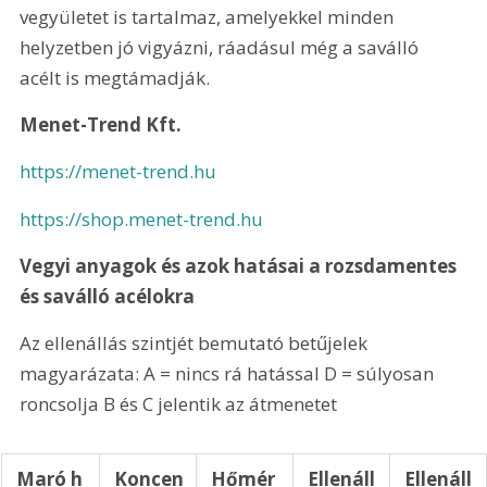
vegyületet is tartalmaz, amelyekkel minden 
helyzetben jó vigyázni, ráadásul még a saválló 
acélt is megtámadják. 
Menet-Trend Kft.
https://menet-trend.hu
https://shop.menet-trend.hu
Vegyi anyagok és azok hatásai a rozsdamentes 
és saválló acélokra
Az ellenállás szintjét bemutató betűjelek 
magyarázata: A = nincs rá hatással D = súlyosan 
roncsolja B és C jelentik az átmenetet
 Maró h
 Koncen
 Hőmér
 Ellenáll
 Ellenáll