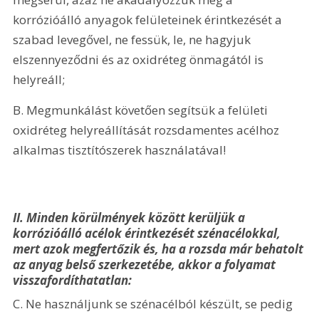
korrózióálló anyagok felületeinek érintkezését a 
szabad levegővel, ne fessük, le, ne hagyjuk 
elszennyeződni és az oxidréteg önmagától is 
helyreáll;
B. Megmunkálást követően segítsük a felületi 
oxidréteg helyreállítását rozsdamentes acélhoz 
alkalmas tisztítószerek használatával!
II. Minden körülmények között kerüljük a 
korrózióálló acélok érintkezését szénacélokkal, 
mert azok megfertőzik és, ha a rozsda már behatolt 
az anyag belső szerkezetébe, akkor a folyamat 
visszafordíthatatlan:
C. Ne használjunk se szénacélból készült, se pedig 