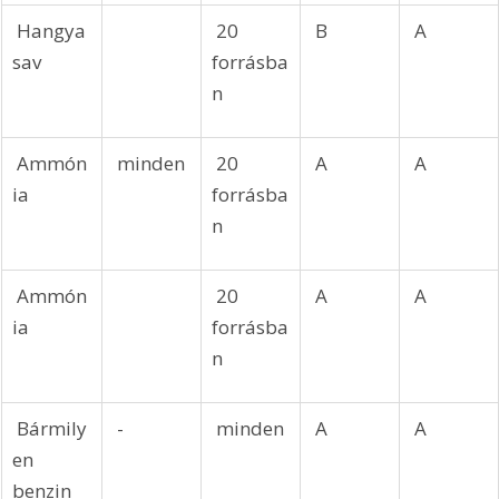
 Hangya
 20 
 B
 A
sav
forrásba
n
 Ammón
 minden
 20 
 A
 A
ia
forrásba
n
 Ammón
 20 
 A
 A
ia
forrásba
n
 Bármily
 -
 minden
 A
 A
en 
benzin