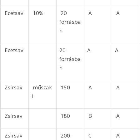
 Ecetsav
 10%
 20 
 A
 A
forrásba
n
 Ecetsav
20 
A
A
forrásba
n
 Zsírsav
 műszak
 150
 A
 A
i
 Zsírsav
 180
 B
 A
 Zsírsav
 200-
 C
 A