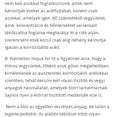
nem kell azokkal foglalkoznunk, amik nem 
károsítják ezeket az acélfajtákat, hanem csak 
azokkal, amelyek igen. 60 számottevő vegyületet, 
azok  koncentráció és hőmérséklet variánsait 
táblázatba foglalva megtalálja itt a cikk alján, 
szerencsére ezek közül csak alig néhány károsítja 
igazán a korrózióálló acélt.
B. Kiemelten hívjuk fel itt a figyelmet arra, hogy a 
klóros vegyületek, főként azok gőzei meglehetősen 
kíméletlenek az ausztenites korrózióálló acélokkal 
szemben, tehát kerülni kell olyan tisztító és vegyi 
anyagok használatát, amelyek klórt tartalmaznak. 
Sajnos ilyen a klórral tisztított medencék vize is.
 Nem a klór az egyetlen veszélyes anyag, de talán a 
legelterjedtebb. Az alábbi táblázat több olyan 