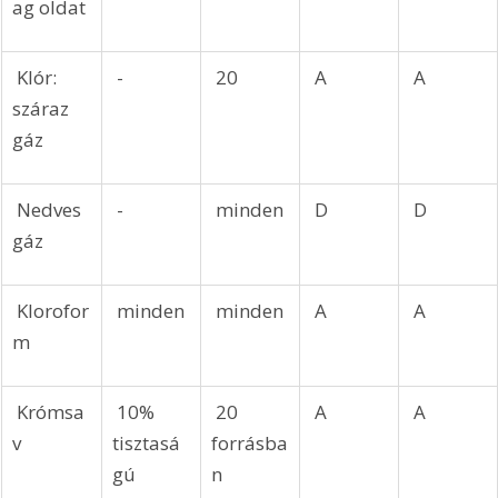
ag oldat
 Klór: 
 -
 20
 A
 A
száraz 
gáz
 Nedves 
 -
 minden
 D
 D
gáz
 Klorofor
 minden
 minden
 A
 A
m
 Krómsa
 10% 
 20 
 A
 A
v
tisztasá
forrásba
gú
n