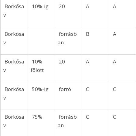
 Borkősa
 10%-ig
 20
 A
 A
v
 Borkősa
 forrásb
 B
 A
v
an
 Borkősa
 10% 
 20
 A
 A
v
fölött
 Borkősa
 50%-ig
 forró
 C
 C
v
 Borkősa
 75%
 forrásb
 C
 C
v
an