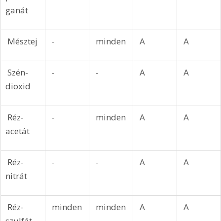
ganát
 Mésztej
 -
 minden
 A
 A
 Szén-
 -
 -
 A
 A
dioxid
 Réz-
 -
 minden
 A
 A
acetát
 Réz-
 -
 -
 A
 A
nitrát
 Réz-
 minden
 minden
 A
 A
szulfát