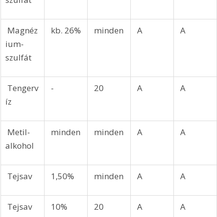
 Magnéz
 kb. 26%
 minden
 A
 A
ium-
szulfát
 Tengerv
 -
 20
 A
 A
íz
 Metil-
 minden
 minden
 A
 A
alkohol
 Tejsav
 1,50%
 minden
 A
 A
 Tejsav
 10%
 20 
 A
 A