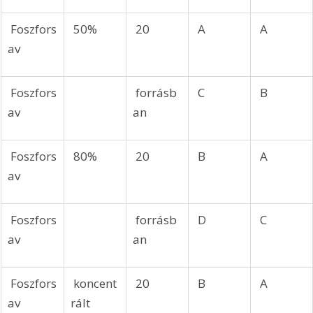
 Foszfors
 50%
 20
 A
 A
av
 Foszfors
 forrásb
 C
 B
av
an
 Foszfors
 80%
 20
 B
 A
av
 Foszfors
 forrásb
 D
 C
av
an
 Foszfors
 koncent
 20
 B
 A
av
rált