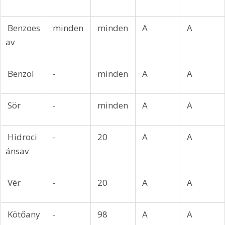
 Benzoes
 minden
 minden
 A
 A
av
 Benzol
 -
 minden
 A
 A
 Sör
 -
 minden
 A
 A
 Hidroci
 -
 20
 A
 A
ánsav
 Vér
 -
 20
 A
 A
 Kötőany
 -
 98
 A
 A