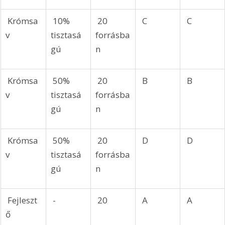
 Krómsa
 10% 
 20 
 C
 C
v
tisztasá
forrásba
gú
n
 Krómsa
 50% 
 20 
 B
 B
v
tisztasá
forrásba
gú
n
 Krómsa
 50% 
 20 
 D
 D
v
tisztasá
forrásba
gú
n
 Fejleszt
 -
 20
 A
 A
ő