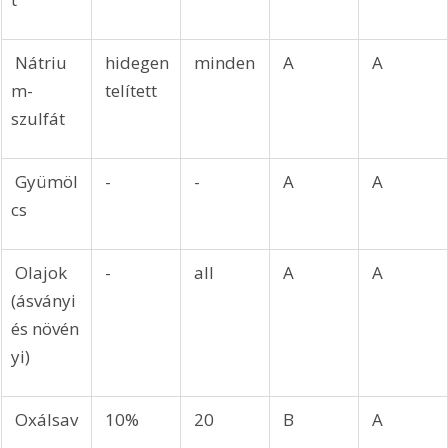
 Nátriu
 hidegen
 minden
 A
 A
m-
 telített
szulfát
 Gyümöl
 -
 -
 A
 A
cs
 Olajok 
 -
 all
 A
 A
(ásványi 
és növén
yi)
 Oxálsav
 10%
 20
 B
 A