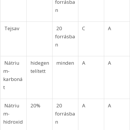
forrásba
n
 Tejsav
 20 
 C
 A
forrásba
n
 Nátriu
 hidegen
 minden
 A
 A
m-
 telített
karboná
t
 Nátriu
 20%
 20 
 A
 A
m-
forrásba
hidroxid
n