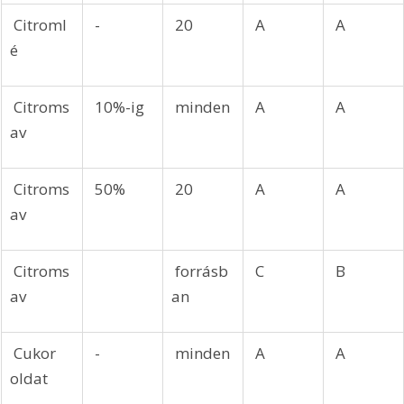
 Citroml
 -
 20
 A
 A
é
 Citroms
 10%-ig
 minden
 A
 A
av
 Citroms
 50%
 20
 A
 A
av
 Citroms
 forrásb
 C
 B
av
an
 Cukor 
 -
 minden
 A
 A
oldat