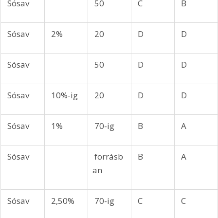
 Sósav
 50
 C
 B
 Sósav
 2%
 20
 D
 D
 Sósav
 50
 D
 D
 Sósav
 10%-ig
 20
 D
 D
 Sósav
 1%
 70-ig
 B
 A
 Sósav
 forrásb
 B
 A
an
 Sósav
 2,50%
 70-ig
 C
 C