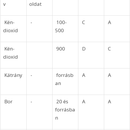
v
oldat
 Kén-
 -
 100-
 C
 A
dioxid
500
 Kén-
 900
 D
 C
dioxid
 Kátrány
 -
 forrásb
 A
 A
an
 Bor
 -
 20 és 
 A
 A
forrásba
n