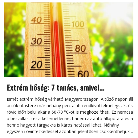
Extrém hőség: 7 tanács, amivel
megóvhatjuk autónkat a nyári károktól
Ismét extrém hőség várható Magyarországon. A tűző napon álló
autók utastere már néhány perc alatt rendkívül felmelegszik, és
rövid időn belül akár a 60-70 °C-ot is megközelítheti. Ez nemcsak
n
a beszállást teszi kellemetlenné, hanem az autó állapotára és a
benne hagyott tárgyakra is káros hatással lehet. Néhány
egyszerű óvintézkedéssel azonban jelentősen csökkenthetjük a
hőség káros hatásait.