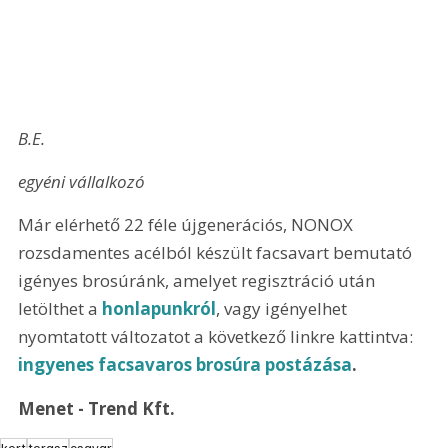
B.E.
egyéni vállalkozó
Már elérhető 22 féle újgenerációs, NONOX 
rozsdamentes acélból készült facsavart bemutató 
igényes brosúránk, amelyet regisztráció után 
letölthet a 
honlapunkról
, vagy igényelhet 
nyomtatott változatot a következő linkre kattintva: 
ingyenes facsavaros brosúra postázása
.
Menet - Trend Kft.
kert
terasz
csavar