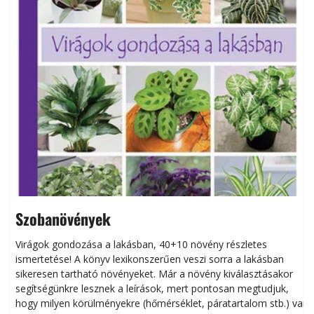
Szobanövények
Virágok gondozása a lakásban, 40+10 növény részletes
ismertetése! A könyv lexikonszerűen veszi sorra a lakásban
s
sikeresen tart­ha­tó növényeket. Már a növény kiválasztásakor
h
segítségünkre lesznek a leírások, mert pontosan megtudjuk,
k
hogy milyen körülményekre (hőmérséklet, páratartalom stb.) van