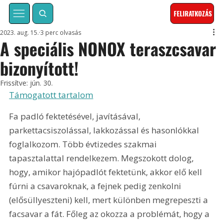
FELIRATKOZÁS
2023. aug. 15.
3 perc olvasás
A speciális NONOX teraszcsavar
bizonyított!
Frissítve:
jún. 30.
Támogatott tartalom
Fa padló fektetésével, javításával, 
parkettacsiszolással, lakkozással és hasonlókkal 
foglalkozom. Több évtizedes szakmai 
tapasztalattal rendelkezem. Megszokott dolog, 
hogy, amikor hajópadlót fektetünk, akkor elő kell 
fúrni a csavaroknak, a fejnek pedig zenkolni 
(elősüllyeszteni) kell, mert különben megrepeszti a 
facsavar a fát. Főleg az okozza a problémát, hogy a 