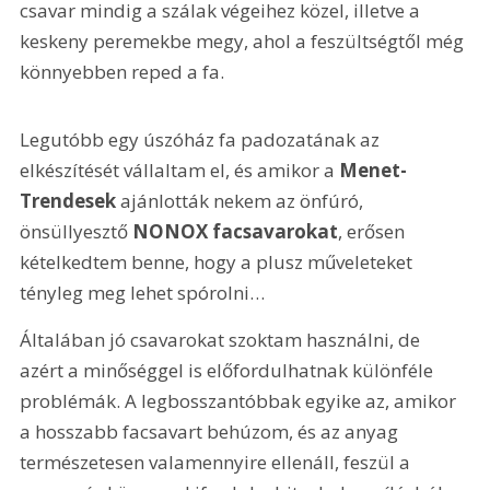
csavar mindig a szálak végeihez közel, illetve a 
keskeny peremekbe megy, ahol a feszültségtől még 
könnyebben reped a fa.
Legutóbb egy úszóház fa padozatának az 
elkészítését vállaltam el, és amikor a 
Menet-
Trendesek
 ajánlották nekem az önfúró, 
önsüllyesztő 
NONOX facsavarokat
, erősen 
kételkedtem benne, hogy a plusz műveleteket 
tényleg meg lehet spórolni…
Általában jó csavarokat szoktam használni, de 
azért a minőséggel is előfordulhatnak különféle 
problémák. A legbosszantóbbak egyike az, amikor 
a hosszabb facsavart behúzom, és az anyag 
természetesen valamennyire ellenáll, feszül a 