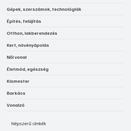
Gépek, szerszámok, technológiák
Építés, felújítás
Otthon, lakberendezés
Kert, növényápolás
Női vonal
Életmód, egészség
Kismester
Barkács
Vonalzó
Népszerű címkék