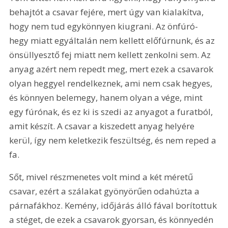
behajtót a csavar fejére, mert úgy van kialakítva, 
hogy nem tud egykönnyen kiugrani. Az önfúró-
hegy miatt egyáltalán nem kellett előfúrnunk, és az 
önsüllyesztő fej miatt nem kellett zenkolni sem. Az 
anyag azért nem repedt meg, mert ezek a csavarok 
olyan heggyel rendelkeznek, ami nem csak hegyes, 
és könnyen belemegy, hanem olyan a vége, mint 
egy fúrónak, és ez ki is szedi az anyagot a furatból, 
amit készít. A csavar a kiszedett anyag helyére 
kerül, így nem keletkezik feszültség, és nem reped a 
fa.
Sőt, mivel részmenetes volt mind a két méretű 
csavar, ezért a szálakat gyönyörűen odahúzta a 
párnafákhoz. Kemény, időjárás álló fával borítottuk 
a stéget, de ezek a csavarok gyorsan, és könnyedén 