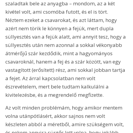
szaladtak bele az anyagba – mondom, az a két 
kivétel volt, ami csomóba futott, és el is tört. 
Néztem ezeket a csavarokat, és azt láttam, hogy 
azért nem törik le könnyen a fejük, mert dupla 
süllyesztés van a fejük alatt, ami annyit tesz, hogy a 
süllyesztés után nem azonnal a sokkal vékonyabb 
átmérőjű szár kezdődik, mint a hagyományos 
csavaroknál, hanem a fej és a szár között, van egy 
vastagított (erősített) rész, ami sokkal jobban tartja 
a fejet. Az árral kapcsolatban nem volt 
észrevételem, mert bele tudtam kalkulálni a 
kivitelezésbe, és a megrendelő megfizette.
Az volt minden problémám, hogy amikor mentem 
volna utánpótlásért, akkor sajnos nem volt 
készleten abból a méretből, amire szükségem volt, 
és nekem annyira sürgős lett volna, hogy inkább 