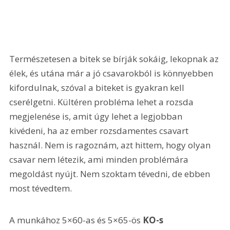
Természetesen a bitek se bírják sokáig, lekopnak az 
élek, és utána már a jó csavarokból is könnyebben 
kifordulnak, szóval a biteket is gyakran kell 
cserélgetni. Kültéren probléma lehet a rozsda 
megjelenése is, amit úgy lehet a legjobban 
kivédeni, ha az ember rozsdamentes csavart 
használ. Nem is ragoznám, azt hittem, hogy olyan 
csavar nem létezik, ami minden problémára 
megoldást nyújt. Nem szoktam tévedni, de ebben 
most tévedtem.
A munkához 5×60-as és 5×65-ös 
KO-s 