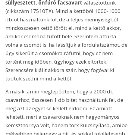
süllyesztett, önfúró facsavart
 választottunk 
(cikkszám 17510TX). Mind a kettőből 1000-1000 
db-ot használtunk föl, de a teljes mennyiségből 
mindösszesen kettő törött el, mind a kettő akkor, 
amikor csomóba futott bele. Szerintem átfúrta 
volna a csomót is, ha lassítjuk a fordulatszámot, de 
úgy sikerült a csomókra ráfutni, hogy ez nem 
történt meg időben, úgyhogy ezek eltörtek. 
Szerencsére kiállt akkora szár, hogy fogóval ki 
tudtuk szedni mind a kettőt.
A másik, amin meglepődtem, hogy a 2000 db 
csavarhoz, összesen 1 db bitet használtunk fel, de 
még azt az egyet se kellett eldobni. Ez amiatt 
lehetett, mert a csavaroknak nem hagyományos 
kereszthornya volt, hanem torx kulcsnyílása, amibe 
mélyebben belemegy a bit, és sokkal tökéletesebb 