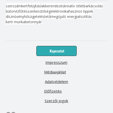
szerszám
kert
felújítás
lakberendezés
kreatív ötlet
barkácsolás
bútor
víz
fűtés
szerkesztőség
elektronika
hasznos tippek
dísznövény
hőszigetelés
tető
megújuló energia
tisztítás
kerti munka
beton
nyár
Kapcsolat
Impresszum
Médiaajánlat
Adatvédelem
Előfizetés
Szerzői jogok