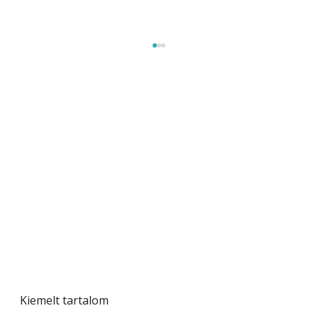
Tiszta homlokzat éveken át
Kiemelt tartalom