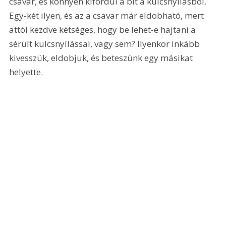
csavar, és könnyen kifordul a bit a kulcsnyílásból. 
Egy-két ilyen, és az a csavar már eldobható, mert 
attól kezdve kétséges, hogy be lehet-e hajtani a 
sérült kulcsnyílással, vagy sem? Ilyenkor inkább 
kivesszük, eldobjuk, és beteszünk egy másikat 
helyette.