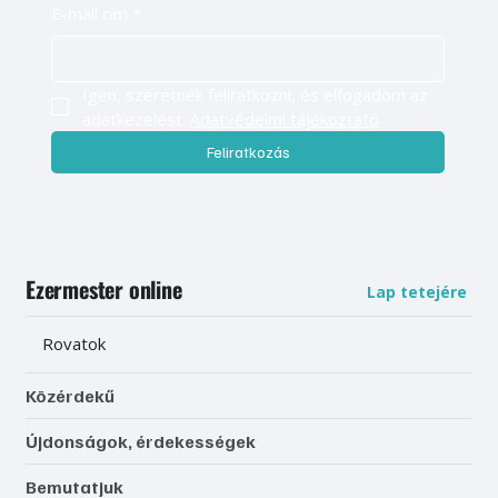
E-mail cím
*
Igen, szeretnék feliratkozni, és elfogadom az 
adatkezelést. 
Adatvédelmi tájékoztató
Feliratkozás
Ezermester online
Lap tetejére
Rovatok
Közérdekű
Újdonságok, érdekességek
Bemutatjuk