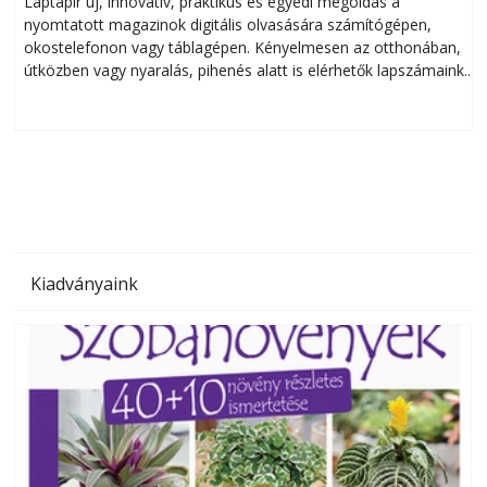
Laptapir új, innovatív, praktikus és egyedi megoldás a
L
nyomtatott magazinok digitális olvasására számítógépen,
okostelefonon vagy táblagépen. Kényelmesen az otthonában,
útközben vagy nyaralás, pihenés alatt is elérhetők lapszámaink.
ú
Bárhol, bármikor, akár külföldön élve vagy dolgozva is
B
olvashatók az Ezermester lapszámai. A Laptapir kényelmes
megoldás, mert: – t
Kiadványaink