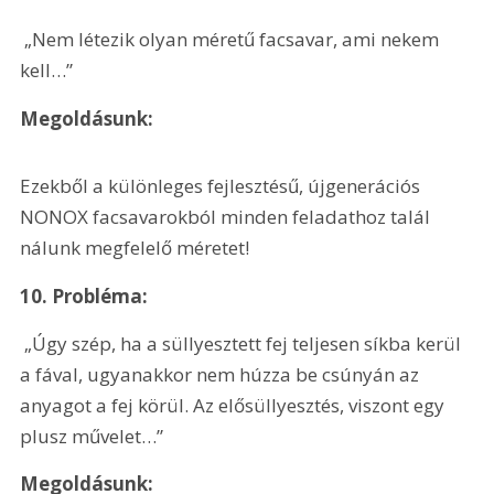
 „Nem létezik olyan méretű facsavar, ami nekem 
kell…”
Megoldásunk:
Ezekből a különleges fejlesztésű, újgenerációs 
NONOX facsavarokból minden feladathoz talál 
nálunk megfelelő méretet!
10. Probléma:
 „Úgy szép, ha a süllyesztett fej teljesen síkba kerül 
a fával, ugyanakkor nem húzza be csúnyán az 
anyagot a fej körül. Az elősüllyesztés, viszont egy 
plusz művelet…”
Megoldásunk: