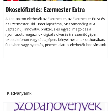
Okoselőfizetés: Ezermester Extra
A Laptapiron elérhetők az Ezermester, az Ezermester Extra és
az Ezermester Old Timer lapszámai, visszamenőleg is! A
Laptapir új, innovatív, praktikus és egyedi megoldás a
L
nyomtatott magazinok digitális olvasására számítógépen,
okostelefonon vagy táblagépen. Kényelmesen az otthonában,
útközben vagy nyaralás, pihenés alatt is elérhetők lapszámaink.
ú
Bárhol, bármikor, akár külföldön élve vagy dolgozva is
B
olvashatók az Ezermester lapszámai. A Laptapir kényelmes
megoldás, mert: – t
Kiadványaink