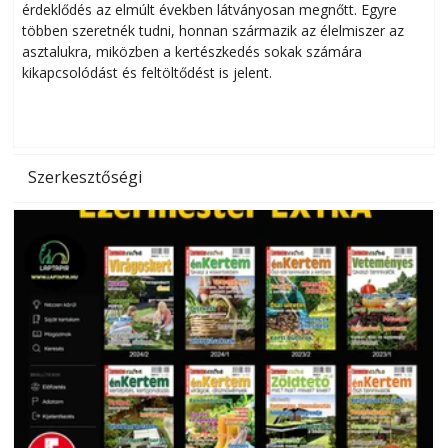
érdeklődés az elmúlt években látványosan megnőtt. Egyre
többen szeretnék tudni, honnan származik az élelmiszer az
l
asztalukra, miközben a kertészkedés sokak számára
kikapcsolódást és feltöltődést is jelent.
é
d
Szerkesztőségi