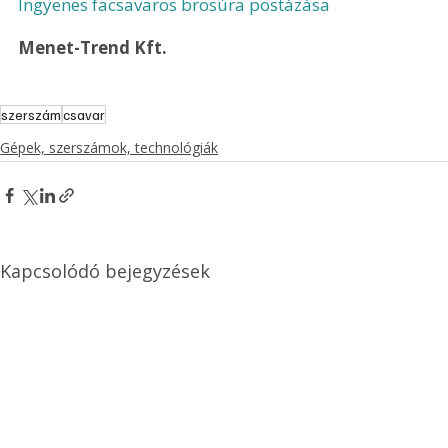
Ingyenes facsavaros brosúra postázása
Menet-Trend Kft.
szerszám
csavar
Gépek, szerszámok, technológiák
Kapcsolódó bejegyzések