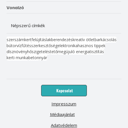
Vonalzó
Népszerű címkék
szerszám
kert
felújítás
lakberendezés
kreatív ötlet
barkácsolás
bútor
víz
fűtés
szerkesztőség
elektronika
hasznos tippek
dísznövény
hőszigetelés
tető
megújuló energia
tisztítás
kerti munka
beton
nyár
Kapcsolat
Impresszum
Médiaajánlat
Adatvédelem