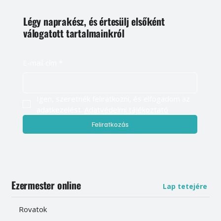
Légy naprakész, és értesülj elsőként
válogatott tartalmainkról
E-mail cím
*
Igen, szeretnék feliratkozni, és elfogadom az 
adatkezelést. 
Adatvédelmi tájékoztató
Feliratkozás
Ezermester online
Lap tetejére
Rovatok