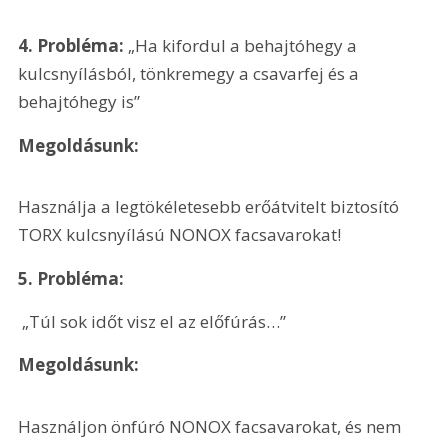
4. Probléma:
 „Ha kifordul a behajtóhegy a 
kulcsnyílásból, tönkremegy a csavarfej és a 
behajtóhegy is”
Megoldásunk:
Használja a legtökéletesebb erőátvitelt biztosító 
TORX kulcsnyílású NONOX facsavarokat!
5. Probléma:
 „Túl sok időt visz el az előfúrás…”
Megoldásunk:
Használjon önfúró NONOX facsavarokat, és nem 