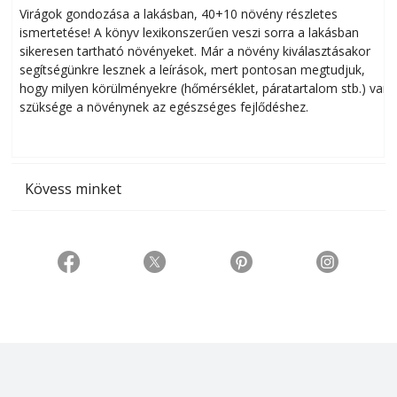
Virágok gondozása a lakásban, 40+10 növény részletes
ismertetése! A könyv lexikonszerűen veszi sorra a lakásban
s
sikeresen tart­ha­tó növényeket. Már a növény kiválasztásakor
h
segítségünkre lesznek a leírások, mert pontosan megtudjuk,
k
hogy milyen körülményekre (hőmérséklet, páratartalom stb.) van
szüksége a növénynek az egészséges fejlődéshez.
t
Kövess minket