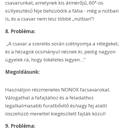
csavarunkat, amelynek kis átmérőjű, 60°-os 
süllyesztésű feje behúzódik a fába - még a nútban 
is, és a csavar nem lesz többé „nútban”!
8. Probléma:
 „A csavar a szerelés során szétnyomja a rétegeket, 
és a hézagok ocsmányul néznek ki, pedig nagyon 
ügyelek rá, hogy tökéletes legyen…”
Megoldásunk:
Használjon részmenetes NONOX facsavarokat. 
Válogathat a fafajtához és a feladathoz 
legalkalmasabb furatbővítő és/vagy fej alatti 
összehúzó menettel kiegészített fajták közül!
9. Probléma: