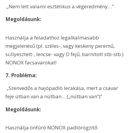
 „Nem lett valami esztétikus a végeredmény…”
Megoldásunk: 
Használja a feladathoz legalkalmasabb 
megjelenésű (pl. széles-, vagy keskeny peremű, 
süllyesztett-, lencse- vagy D fejű, barnított stb-stb.) 
NONOX facsavarokat!
7. Probléma:
 „Szenvedős a hajópadló lerakása, mert a csavar 
feje útban van a nútban… („nútban van”)”
Megoldásunk:
Használja önfúró NONOX padlórögzítő 