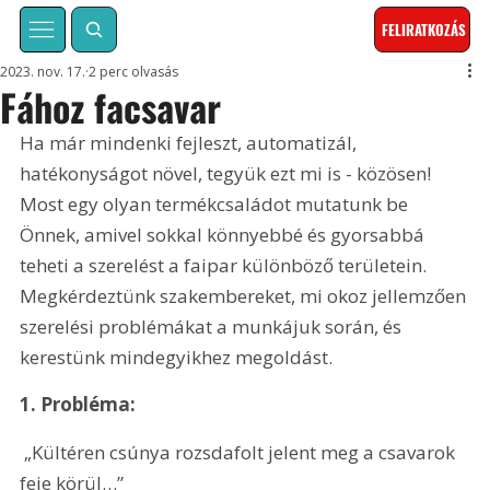
FELIRATKOZÁS
2023. nov. 17.
2 perc olvasás
Fához facsavar
Ha már mindenki fejleszt, automatizál, 
hatékonyságot növel, tegyük ezt mi is - közösen! 
Most egy olyan termékcsaládot mutatunk be 
Önnek, amivel sokkal könnyebbé és gyorsabbá 
teheti a szerelést a faipar különböző területein. 
Megkérdeztünk szakembereket, mi okoz jellemzően 
szerelési problémákat a munkájuk során, és 
kerestünk mindegyikhez megoldást.
1. Probléma:
 „Kültéren csúnya rozsdafolt jelent meg a csavarok 
feje körül…”