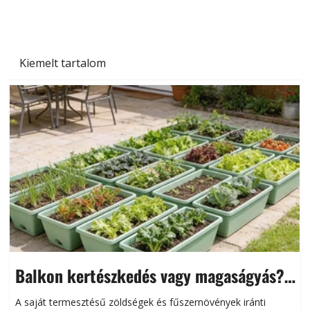
Kiemelt tartalom
Balkon kertészkedés vagy magaságyás?
Helytakarékos kertészkedés
A saját termesztésű zöldségek és fűszernövények iránti