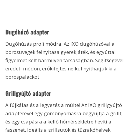
Dugóhúzó adapter
Dugóhúzás profi módra. Az IXO dugóhúzóval a 
borosüvegek felnyitása gyerekjáték, és egyúttal 
figyelmet kelt bármilyen társaságban. Segítségével 
eredeti módon, erőkifejtés nélkül nyithatjuk ki a 
borospalackot.
Grillgyújtó adapter
A fújkálás és a legyezés a múlté! Az IXO grillgyújtó 
adapterével egy gombnyomásra begyújtja a grillt, 
és egy csapásra a kellő hőmérsékletre hevíti a 
faszenet. Ideális a grillsütők és tűzrakóhelyek 