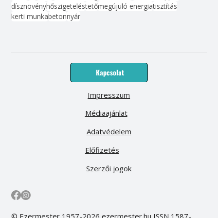
dísznövény
hőszigetelés
tető
megújuló energia
tisztítás
kerti munka
beton
nyár
Kapcsolat
Impresszum
Médiaajánlat
Adatvédelem
Előfizetés
Szerzői jogok
© Ezermester 1957-2026 ezermester.hu ISSN 1587-