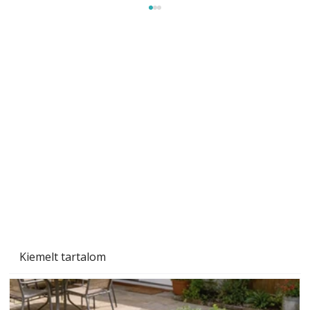
Tiszta homlokzat éveken át
Kiemelt tartalom