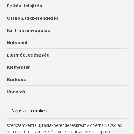
Építés, felújítás
Otthon, lakberendezés
Kert, növényápolás
Női vonal
Életmód, egészség
Kismester
Barkács
Vonalzó
Népszerű címkék
szerszám
kert
felújítás
lakberendezés
kreatív ötlet
barkácsolás
bútor
víz
fűtés
szerkesztőség
elektronika
hasznos tippek