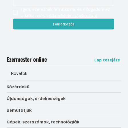
Igen, szeretnék feliratkozni, és elfogadom az 
adatkezelést. 
Adatvédelmi tájékoztató
Feliratkozás
Ezermester online
Lap tetejére
Rovatok
Közérdekű
Újdonságok, érdekességek
Bemutatjuk
Gépek, szerszámok, technológiák