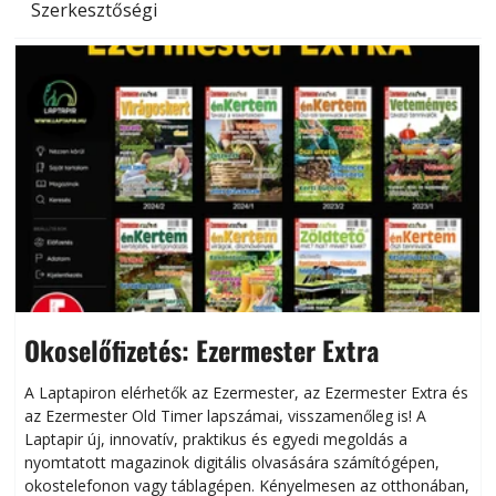
Szerkesztőségi
Okoselőfizetés: Ezermester Extra
A Laptapiron elérhetők az Ezermester, az Ezermester Extra és
az Ezermester Old Timer lapszámai, visszamenőleg is! A
Laptapir új, innovatív, praktikus és egyedi megoldás a
L
nyomtatott magazinok digitális olvasására számítógépen,
okostelefonon vagy táblagépen. Kényelmesen az otthonában,