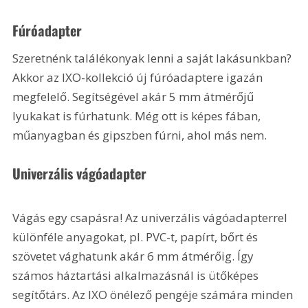
Fúróadapter
Szeretnénk találékonyak lenni a saját lakásunkban? 
Akkor az IXO-kollekció új fúróadaptere igazán 
megfelelő. Segítségével akár 5 mm átmérőjű 
lyukakat is fúrhatunk. Még ott is képes fában, 
műanyagban és gipszben fúrni, ahol más nem.
Univerzális vágóadapter
Vágás egy csapásra! Az univerzális vágóadapterrel 
különféle anyagokat, pl. PVC-t, papírt, bőrt és 
szövetet vághatunk akár 6 mm átmérőig. Így 
számos háztartási alkalmazásnál is ütőképes 
segítőtárs. Az IXO önélező pengéje számára minden 