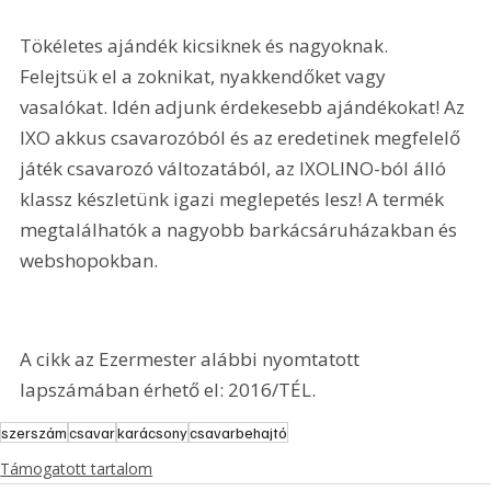
Tökéletes ajándék kicsiknek és nagyoknak. 
Felejtsük el a zoknikat, nyakkendőket vagy 
vasalókat. Idén adjunk érdekesebb ajándékokat! Az 
IXO akkus csavarozóból és az eredetinek megfelelő 
játék csavarozó változatából, az IXOLINO-ból álló 
klassz készletünk igazi meglepetés lesz! A termék 
megtalálhatók a nagyobb barkácsáruházakban és 
webshopokban. 
A cikk az Ezermester alábbi nyomtatott 
lapszámában érhető el: 2016/TÉL.
szerszám
csavar
karácsony
csavarbehajtó
Támogatott tartalom