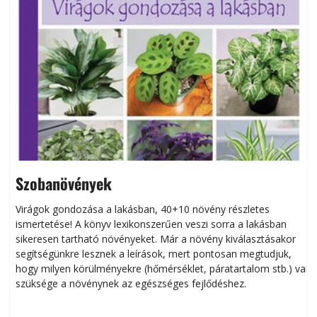
Szobanövények
Virágok gondozása a lakásban, 40+10 növény részletes
ismertetése! A könyv lexikonszerűen veszi sorra a lakásban
s
sikeresen tart­ha­tó növényeket. Már a növény kiválasztásakor
h
segítségünkre lesznek a leírások, mert pontosan megtudjuk,
k
hogy milyen körülményekre (hőmérséklet, páratartalom stb.) van
szüksége a növénynek az egészséges fejlődéshez.
t