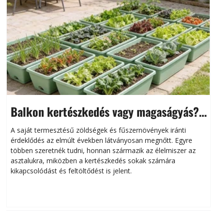
Balkon kertészkedés vagy magaságyás?
Helytakarékos kertészkedés
A saját termesztésű zöldségek és fűszernövények iránti
érdeklődés az elmúlt években látványosan megnőtt. Egyre
többen szeretnék tudni, honnan származik az élelmiszer az
l
asztalukra, miközben a kertészkedés sokak számára
kikapcsolódást és feltöltődést is jelent.
é
d