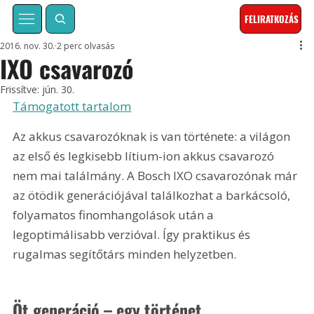
FELIRATKOZÁS
2016. nov. 30.
2 perc olvasás
IXO csavarozó
Frissítve:
jún. 30.
Támogatott tartalom
Az akkus csavarozóknak is van története: a világon 
az első és legkisebb lítium-ion akkus csavarozó 
nem mai találmány. A Bosch IXO csavarozónak már 
az ötödik generációjával találkozhat a barkácsoló, 
folyamatos finomhangolások után a 
legoptimálisabb verzióval. Így praktikus és 
rugalmas segítőtárs minden helyzetben.
Öt generáció – egy történet