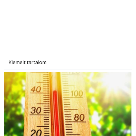
Tiszta homlokzat éveken át
Kiemelt tartalom