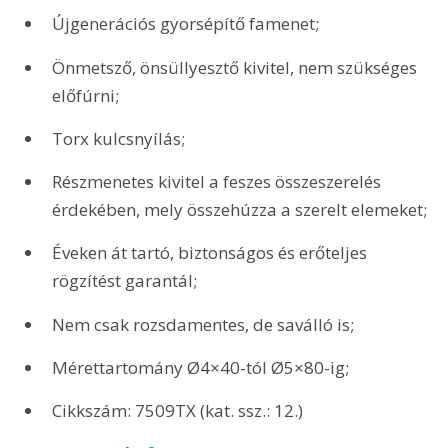
Újgenerációs gyorsépítő famenet;
Önmetsző, önsüllyesztő kivitel, nem szükséges 
előfúrni;
Torx kulcsnyílás;
Részmenetes kivitel a feszes összeszerelés 
érdekében, mely összehúzza a szerelt elemeket;
Éveken át tartó, biztonságos és erőteljes 
rögzítést garantál;
Nem csak rozsdamentes, de saválló is;
Mérettartomány Ø4×40-tól Ø5×80-ig;
Cikkszám: 7509TX (kat. ssz.: 12.) 