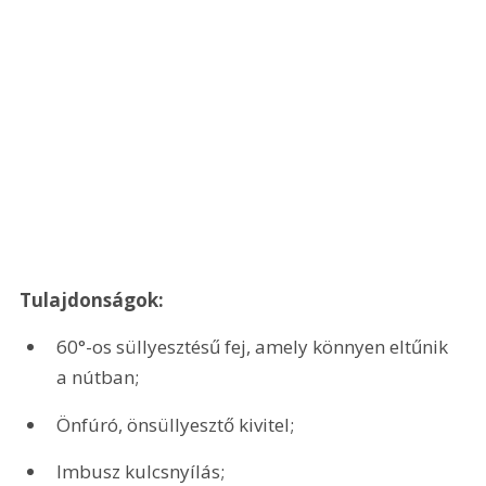
Tulajdonságok:
60°-os süllyesztésű fej, amely könnyen eltűnik 
a nútban;
Önfúró, önsüllyesztő kivitel;
Imbusz kulcsnyílás;