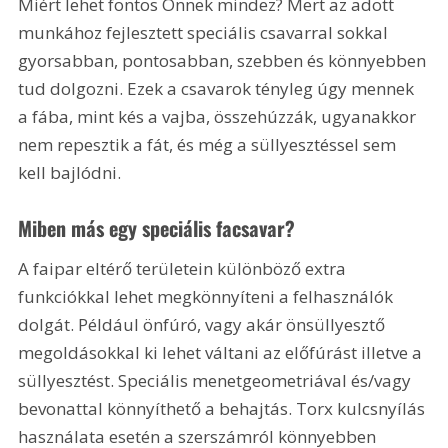
Miért lehet fontos Önnek mindez? Mert az adott 
munkához fejlesztett speciális csavarral sokkal 
gyorsabban, pontosabban, szebben és könnyebben 
tud dolgozni. Ezek a csavarok tényleg úgy mennek 
a fába, mint kés a vajba, összehúzzák, ugyanakkor 
nem repesztik a fát, és még a süllyesztéssel sem 
kell bajlódni.
Miben más egy speciális facsavar?
A faipar eltérő területein különböző extra 
funkciókkal lehet megkönnyíteni a felhasználók 
dolgát. Például önfúró, vagy akár önsüllyesztő 
megoldásokkal ki lehet váltani az előfúrást illetve a 
süllyesztést. Speciális menetgeometriával és/vagy 
bevonattal könnyíthető a behajtás. Torx kulcsnyílás 
használata esetén a szerszámról könnyebben 