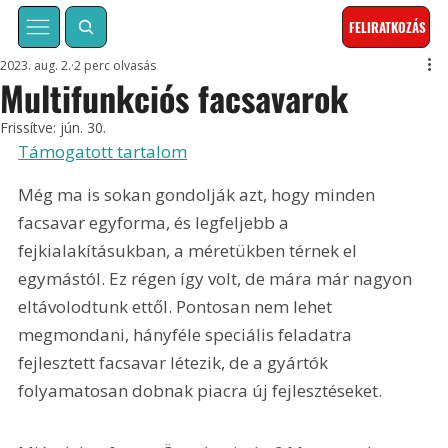
FELIRATKOZÁS
2023. aug. 2.
2 perc olvasás
Multifunkciós facsavarok
Frissítve:
jún. 30.
Támogatott tartalom
Még ma is sokan gondolják azt, hogy minden 
facsavar egyforma, és legfeljebb a 
fejkialakításukban, a méretükben térnek el 
egymástól. Ez régen így volt, de mára már nagyon 
eltávolodtunk ettől. Pontosan nem lehet 
megmondani, hányféle speciális feladatra 
fejlesztett facsavar létezik, de a gyártók 
folyamatosan dobnak piacra új fejlesztéseket.