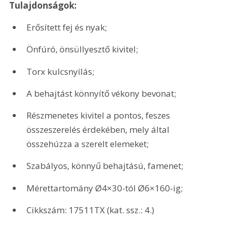
Tulajdonságok:
Erősített fej és nyak;
Önfúró, önsüllyesztő kivitel;
Torx kulcsnyílás;
A behajtást könnyítő vékony bevonat;
Részmenetes kivitel a pontos, feszes 
összeszerelés érdekében, mely által 
összehúzza a szerelt elemeket;
Szabályos, könnyű behajtású, famenet;
Mérettartomány Ø4×30-tól Ø6×160-ig;
Cikkszám: 17511TX (kat. ssz.: 4.) 