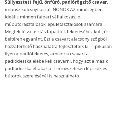
Süllyesztett fejű, önfúró, padlórögzítő csavar
, 
imbusz kulcsnyílással, NONOX A2 minőségben. 
Ideális minden faipari vállalkozás, pl. 
műbútorasztalosok, épületasztalosok számára. 
Megfelelő választás fapadlók fektetéséhez kül-, és 
beltéren egyaránt. Ezt a csavart alacsony szögből 
hozzáférhető használatra fejlesztették ki. Tipikusan 
ilyen a padlófektetés, amikor a csavart a 
padlódeszka élébe kell csavarni, hogy azt a másik 
padlódeszka eltakarja. Természetesen lépcsők és 
bútorok szerelésénél is használható.