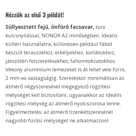
Nézzük az első 3 példát!
Süllyesztett fejű, önfúró facsavar,
 torx 
kulcsnyílással, NONOX A2 minőségben. Ideális 
kültéri használatra, különösen például fából 
készült teraszokhoz, erkélyekhez, korlátokhoz, 
játszótéri felszerelésekhez, fahomlokzatokhoz. 
Vékony alumínium lemezeket is át lehet vele fúrni, 
2 mm-es vastagságig. Szereléskor minimálisan az 
átmérő négyszeresével megegyező rögzítési 
mélységet kell biztosítani, ugyanakkor az ideális 
rögzítési mélység az átmérő nyolcszorosa lenne. 
Figyelmeztetés: az átmérő tizenkétszeresénél 
nagyobb fúrási mélységet ne alkalmazzon!