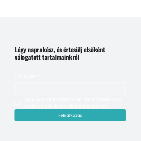
Légy naprakész, és értesülj elsőként
válogatott tartalmainkról
E-mail cím
*
Igen, szeretnék feliratkozni, és elfogadom az 
adatkezelést. 
Adatvédelmi tájékoztató
Feliratkozás