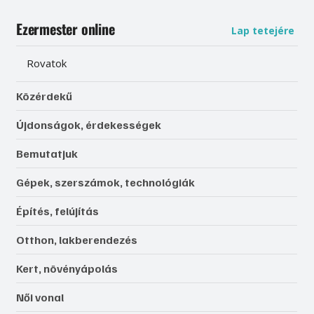
Ezermester online
Lap tetejére
Rovatok
Közérdekű
Újdonságok, érdekességek
Bemutatjuk
Gépek, szerszámok, technológiák
Építés, felújítás
Otthon, lakberendezés
Kert, növényápolás
Női vonal