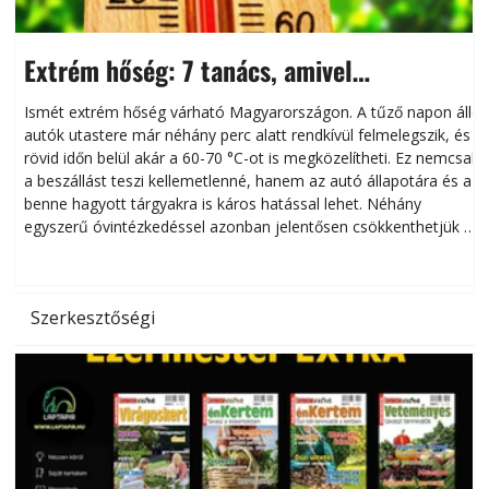
Extrém hőség: 7 tanács, amivel
megóvhatjuk autónkat a nyári károktól
Ismét extrém hőség várható Magyarországon. A tűző napon álló
autók utastere már néhány perc alatt rendkívül felmelegszik, és
rövid időn belül akár a 60-70 °C-ot is megközelítheti. Ez nemcsak
n
a beszállást teszi kellemetlenné, hanem az autó állapotára és a
benne hagyott tárgyakra is káros hatással lehet. Néhány
egyszerű óvintézkedéssel azonban jelentősen csökkenthetjük a
hőség káros hatásait.
l
Szerkesztőségi