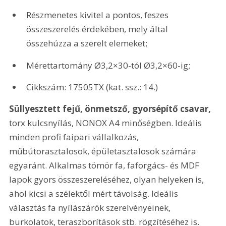
Részmenetes kivitel a pontos, feszes 
összeszerelés érdekében, mely által 
összehúzza a szerelt elemeket;
Mérettartomány Ø3,2×30-tól Ø3,2×60-ig;
Cikkszám: 17505TX (kat. ssz.: 14.) 
Süllyesztett fejű, önmetsző, gyorsépítő csavar,
torx kulcsnyílás, NONOX A4 minőségben. Ideális 
minden profi faipari vállalkozás, 
műbútorasztalosok, épületasztalosok számára 
egyaránt. Alkalmas tömör fa, faforgács- és MDF 
lapok gyors összeszereléséhez, olyan helyeken is, 
ahol kicsi a szélektől mért távolság. Ideális 
választás fa nyílászárók szerelvényeinek, 
burkolatok, teraszborítások stb. rögzítéséhez is.