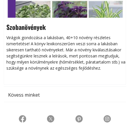
Szobanövények
Virágok gondozása a lakásban, 40+10 növény részletes
ismertetése! A könyv lexikonszerűen veszi sorra a lakásban
s
sikeresen tart­ha­tó növényeket. Már a növény kiválasztásakor
h
segítségünkre lesznek a leírások, mert pontosan megtudjuk,
k
hogy milyen körülményekre (hőmérséklet, páratartalom stb.) van
szüksége a növénynek az egészséges fejlődéshez.
t
Kövess minket