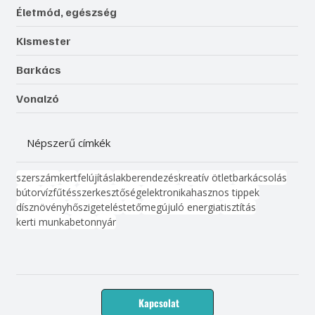
Életmód, egészség
Kismester
Barkács
Vonalzó
Népszerű címkék
szerszám
kert
felújítás
lakberendezés
kreatív ötlet
barkácsolás
bútor
víz
fűtés
szerkesztőség
elektronika
hasznos tippek
dísznövény
hőszigetelés
tető
megújuló energia
tisztítás
kerti munka
beton
nyár
Kapcsolat