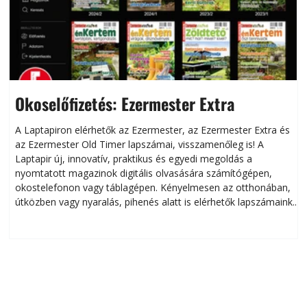
Okoselőfizetés: Ezermester Extra
A Laptapiron elérhetők az Ezermester, az Ezermester Extra és
az Ezermester Old Timer lapszámai, visszamenőleg is! A
Laptapir új, innovatív, praktikus és egyedi megoldás a
L
nyomtatott magazinok digitális olvasására számítógépen,
okostelefonon vagy táblagépen. Kényelmesen az otthonában,
útközben vagy nyaralás, pihenés alatt is elérhetők lapszámaink.
ú
Bárhol, bármikor, akár külföldön élve vagy dolgozva is
B
olvashatók az Ezermester lapszámai. A Laptapir kényelmes
megoldás, mert: – t