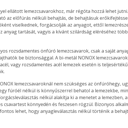
el ellátott lemezcsavarokhoz, már régóta hozzá lehet jutni. 
ó az előfúrás nélküli behajtás, de behajtásuk erőkifejtéssel
ként viselkednek, forgácsolják az anyagot, ettől lemezrésze
z anyag tartását, vagyis a kívánt szilárdság eléréséhez több
yos rozsdamentes önfúró lemezcsavarok, csak a saját anya
jthatók be biztonsággal. A bi-metál NONOX lemezcsavarok 
t acél, vagy rozsdamentes acél lemezek esetén is teljesértékű
ók.
 NONOX lemezcsavaroknál nem szükséges az önfúróhegy, ugy
egy fúróél nélkül is könnyűszerrel behatol a lemezekbe, mint
forgácsleválasztás nélkül alakítja ki a menetet a lemezben, 
 csavartest könnyedén és feszesen rögzül. Bizonyos alkalm
 fontos lehet, hogy anyagleválasztás nélkül történik a behajt