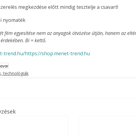
. A
szerelés megkezdése előtt mindig tesztelje a csavart!
megoldás,
si nyomaték
ét fém egyesítése nem az anyagok ötvözése útján, hanem az elté
érdekében. Bi = kettő.
t-trend.hu/
https://shop.menet-trend.hu
savar
, technológiák
yzések