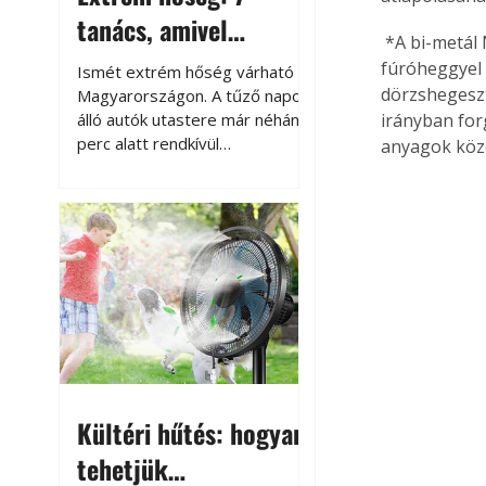
tanács, amivel
 *A bi-metál
megóvhatjuk
fúróheggyel 
Ismét extrém hőség várható
autónkat a nyári
dörzshegeszt
Magyarországon. A tűző napon
álló autók utastere már néhány
irányban for
károktól
perc alatt rendkívül
anyagok közöt
felmelegszik, és rövid időn belül
akár a 60-70 °C-ot is
megközelítheti. Ez nemcsak a
beszállást teszi kellemetlenné,
hanem az autó állapotára és a
benne hagyott tárgyakra is
káros hatással lehet. Néhány
egyszerű óvintézkedéssel
azonban jelentősen
csökkenthetjük a hőség káros
hatásait.
Kültéri hűtés: hogyan
tehetjük