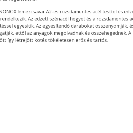
 NONOX lemezcsavar A2-es rozsdamentes acél testtel és edze
rendelkezik. Az edzett szénacél hegyet és a rozsdamentes ac
éssel egyesítik. Az egyesítendő darabokat összenyomják, és
gatják, ettől az anyagok megolvadnak és összehegednek. A
t így létrejött kötés tökéletesen erős és tartós.