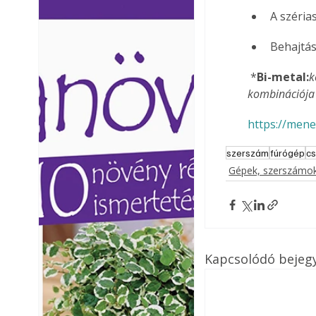
Ezermester lapszámai. A
Ezermester lapszámai
A széria
Laptapir kényelmes megoldás,
Laptapir kényelmes 
mert: – t
mert: – t
Behajtá
 *
Bi-metal:
k
kombinációja 
https://mene
szerszám
fúrógép
c
Gépek, szerszámok
Kapcsolódó bejeg