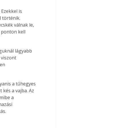
Ezekkel is 
 történik. 
cskék válnak le, 
 ponton kell 
guknál lágyabb 
viszont 
en 
anis a tűhegyes 
 kés a vajba. Az 
amibe a 
azási 
ás.