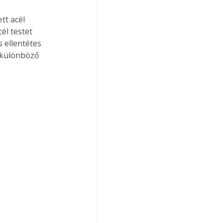
tt acél 
él testet 
 ellentétes 
 különböző 