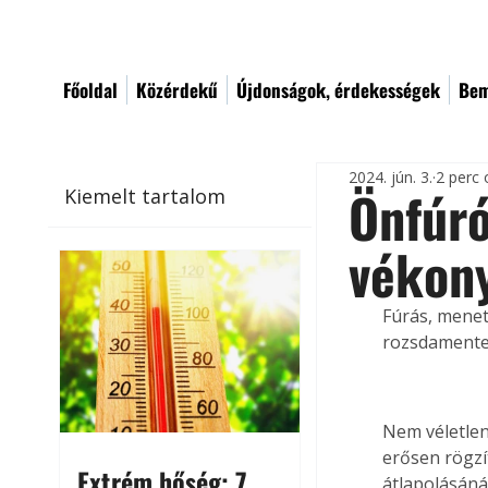
Főoldal
Közérdekű
Újdonságok, érdekességek
Bem
2024. jún. 3.
2 perc 
Önfúró
Kiemelt tartalom
vékon
Fúrás, menet
rozsdamentes
Nem véletlen
erősen rögzí
Extrém hőség: 7
átlapolásánál