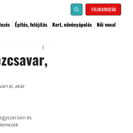
FELIRATKOZÁS
dezés
Építés, felújítás
Kert, növényápolás
Női vonal
zcsavar,
arral, akár 
egyszerűen és 
zlemezek 