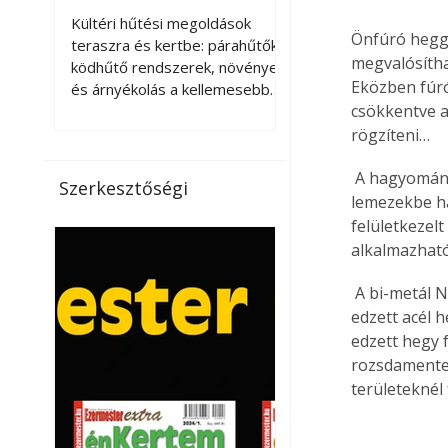
kellemesebbé a
Kültéri hűtési megoldások
Önfúró heggy
teraszt és a kertet?
teraszra és kertbe: párahűtők,
megvalósíthat
ködhűtő rendszerek, növények
Eközben fúró
és árnyékolás a kellemesebb
csökkentve a
nyári mikroklímáért. A kültéri
hűtés kérdése az utóbbi
rögzíteni…
években egyre nagyobb
jelentőséget kapott, ahogy a
 A hagyomán
Szerkesztőségi
nyári hőhullámok gyakoribbá és
lemezekbe ha
intenzívebbé váltak. Míg
felületkezel
korábban elsősorban a beltéri
alkalmazhat
klímaberendezések jelentették
a megoldást a meleg ellen, ma
 A bi-metál
már egyre többen keresnek
edzett acél h
olyan kültéri hűtési
edzett hegy 
lehetőségeket is, amelyek a
rozsdamentes
teraszok, erkélyek, kertek vagy
területeknél
vendégl