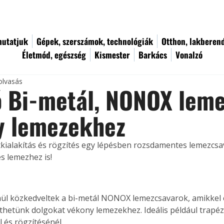
utatjuk
Gépek, szerszámok, technológiák
Otthon, lakberen
Életmód, egészség
Kismester
Barkács
Vonalzó
olvasás
 Bi-metál, NONOX leme
y lemezekhez
kialakítás és rögzítés egy lépésben rozsdamentes lemezcsav
 lemezhez is!
ül közkedveltek a bi-metál NONOX lemezcsavarok, amikkel 
thetünk dolgokat vékony lemezekhez. Ideális például trapé
 és rögzítésénél.