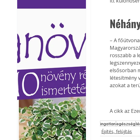
itt különöse
Ezermester lapszámai. A
Ezermester lapszámai
Laptapir kényelmes megoldás,
Laptapir kényelmes 
Néhány
mert: – t
mert: – t
– A főútvona
Magyarorszá
rosszabb a l
legszennyeze
elsősorban m
létesítmény 
azokat a ter
A cikk az Ez
ingatlan
egészség
lé
Építés, felújítás