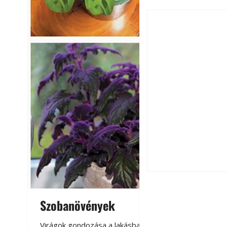
Falrepedés javítá
és mikor szükség
Szobanövények
Virágoskert: k
teraszon, laká
Virágok gondozása a lakásban,