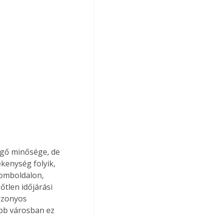
egő minősége, de 
kenység folyik, 
omboldalon, 
tlen időjárási 
izonyos 
bb városban ez 