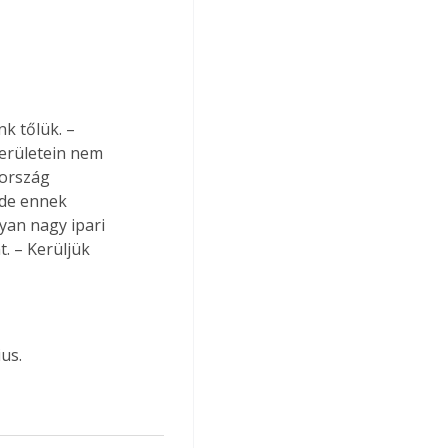
k tőlük. – 
erületein nem 
ország 
 de ennek 
yan nagy ipari 
. – Kerüljük 
us.