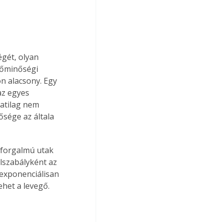
gét, olyan 
gőminőségi 
n alacsony. Egy 
z egyes 
atilag nem 
sége az általa 
 forgalmú utak 
lszabályként az 
exponenciálisan 
het a levegő.