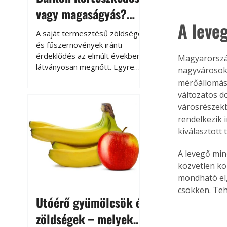
vagy magaságyás?
A leve
Helytakarékos
A saját termesztésű zöldségek
kertészkedés
és fűszernövények iránti
érdeklődés az elmúlt években
Magyarország
látványosan megnőtt. Egyre
nagyvárosokb
többen szeretnék tudni, honnan
mérőállomás 
származik az élelmiszer az
változatos d
asztalukra, miközben a
városrészekb
kertészkedés sokak számára
rendelkezik 
kikapcsolódást és feltöltődést
kiválasztott 
is jelent.
A levegő min
közvetlen kö
mondható el,
csökken. Teh
Utóérő gyümölcsök és
zöldségek – melyek