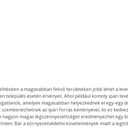
lítésben a magasabban fekvő területeken jobb lehet a lev
n település esetén érvényes. Ahol például komoly ipari tevé
ingatlanok, amelyek magasabban helyezkednek el egy-egy d
g szembenézhetnek az ipari forrás kéményével, és ez kedvező
n nagyon magas légszennyezettséget eredményezhet egy b
inten. Bár a környezetvédelmi követelmények miatt a legtö