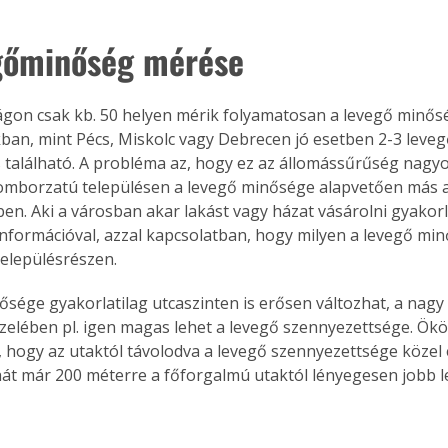
gőminőség mérése
on csak kb. 50 helyen mérik folyamatosan a levegő minősé
an, mint Pécs, Miskolc vagy Debrecen jó esetben 2-3 leve
található. A probléma az, hogy ez az állomássűrűség nagyo
omborzatú településen a levegő minősége alapvetően más a
en. Aki a városban akar lakást vagy házat vásárolni gyakorl
információval, azzal kapcsolatban, hogy milyen a levegő minő
településrészen.
ősége gyakorlatilag utcaszinten is erősen változhat, a nagy
zelében pl. igen magas lehet a levegő szennyezettsége. Ökö
 hogy az utaktól távolodva a levegő szennyezettsége közel 
át már 200 méterre a főforgalmú utaktól lényegesen jobb le