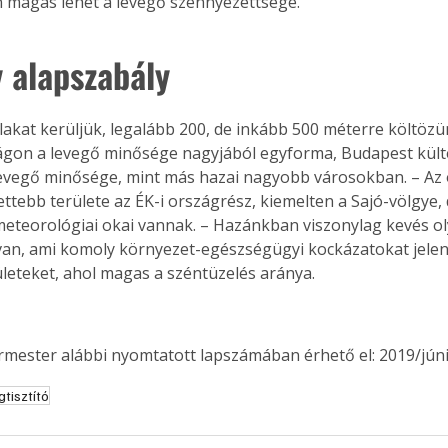
n magas lehet a levegő szennyezettsége.
. A
megoldás,
 alapszabály
lakat kerüljük, legalább 200, de inkább 500 méterre költözün
gon a levegő minősége nagyjából egyforma, Budapest kült
evegő minősége, mint más hazai nagyobb városokban. – Az 
ttebb területe az ÉK-i országrész, kiemelten a Sajó-völgye,
eteorológiai okai vannak. – Hazánkban viszonylag kevés ol
van, ami komoly környezet-egészségügyi kockázatokat jelent
ületeket, ahol magas a széntüzelés aránya.
ermester alábbi nyomtatott lapszámában érhető el: 2019/júni
gtisztító