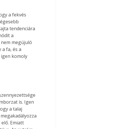
ogy a fekvés 
zségesebb 
ajta tendenciára 
ódít a 
a nem megújuló 
a fa, és a 
 igen komoly 
 szennyezettsége 
mborzat is. Igen 
ogy a talaj 
g megakadályozza 
elő. Emiatt 