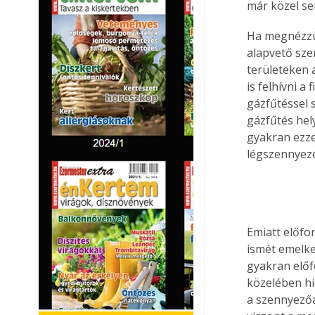
már közel se
Ha megnézzük
alapvető sze
területeken 
is felhívni a
gázfűtéssel 
gázfűtés hely
gyakran ezze
légszennyezé
Emiatt előfo
ismét emelked
gyakran előfo
közelében hi
a szennyezőa