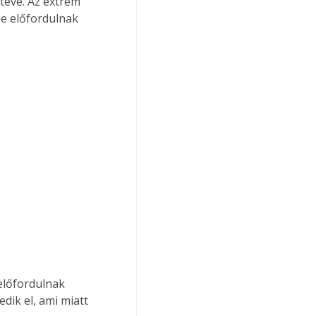
éve. Az extrém 
de előfordulnak 
előfordulnak 
dik el, ami miatt 