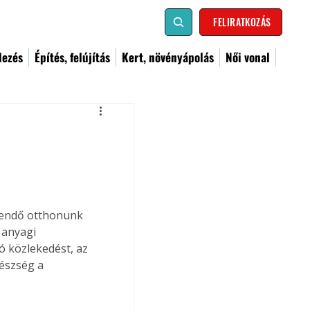
FELIRATKOZÁS
dezés
Építés, felújítás
Kert, növényápolás
Női vonal
eendő otthonunk 
 anyagi 
ó közlekedést, az 
gészség a 