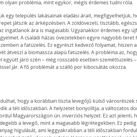
m olyan probléma, mint egykor, mégis érdemes tudni róla.
 egy település lakásainak eladási árait, megfigyelhetjük, h
repet játszik az árképzésben. A zöldövezeti, tisztább, egés
az ingatlanok ára is magasabb. Ugyanakkor érdemes egy újf
 figyelmet. A családi házas övezetekben egyre nagyobb teret h
szemben a fatüzelés. Ez egyrészt kedvező folyamat, hiszen 
ét átveszi a biomassza alapú fatüzelés. A probléma az, hogy 
l együtt járó szén – még rosszabb esetben szeméttüzelés –
ssel jár. A fő problémát a szálló por kibocsátás okozza.
rdulhat, hogy a korábban tiszta levegőjű külső városrészek
ik a téli időszakban. A helyzetet bonyolítja, a változatos do
rdul Magyarországon ún. inverziós helyzet. Ez azt jelenti, h
degebb a levegő, mint a magasabb légrétegekben. Ez pedi
nyag hígulását, ami leggyakrabban a téli időszakban fordul 