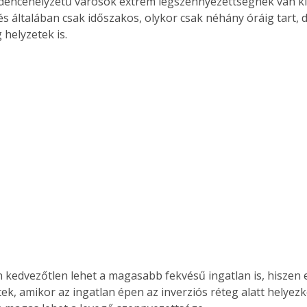
dencehelyzetű városok extrém légszennyezettségnek van kit
s általában csak időszakos, olykor csak néhány óráig tart, 
 helyzetek is.
Együtt jobban megéri!
Bővebb információ itt!
k az
Együtt jobban megéri! A
mester
könyvek tetszőleges
er Old
párosítással kedvezményes
áron, 0 Ft postaköltséggel
ptapir új,
megrendelhetők!
és egyedi
tt
lvasására
elefonon
nyelmesen
ben vagy
t is
n kedvezőtlen lehet a magasabb fekvésű ingatlan is, hiszen 
. Bárhol,
ön élve
ek, amikor az ingatlan épen az inverziós réteg alatt helyezke
ashatók az