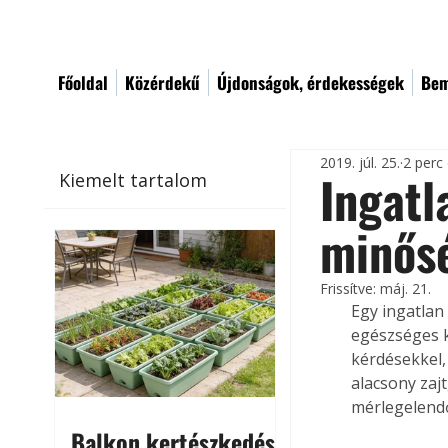
Főoldal
Közérdekű
Újdonságok, érdekességek
Bem
2019. júl. 25.
2 perc
Ingatl
Kiemelt tartalom
minős
Frissítve:
máj. 21.
Egy ingatlan
egészséges k
kérdésekkel,
alacsony zajt
mérlegelend
Balkon kertészkedés