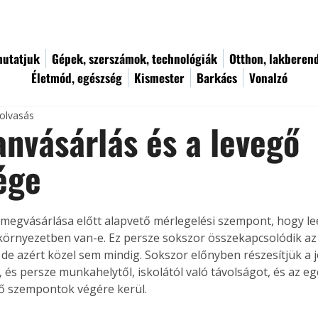
utatjuk
Gépek, szerszámok, technológiák
Otthon, lakberen
Életmód, egészség
Kismester
Barkács
Vonalzó
 olvasás
anvásárlás és a levegő
ége
 megvásárlása előtt alapvető mérlegelési szempont, hogy l
örnyezetben van-e. Ez persze sokszor összekapcsolódik az
 de azért közel sem mindig. Sokszor előnyben részesítjük a j
, és persze munkahelytől, iskolától való távolságot, és az e
ő szempontok végére kerül.