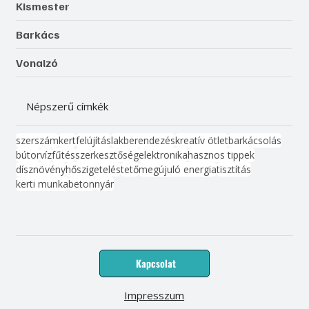
Kismester
Barkács
Vonalzó
Népszerű címkék
szerszám
kert
felújítás
lakberendezés
kreatív ötlet
barkácsolás
bútor
víz
fűtés
szerkesztőség
elektronika
hasznos tippek
dísznövény
hőszigetelés
tető
megújuló energia
tisztítás
kerti munka
beton
nyár
Kapcsolat
Impresszum