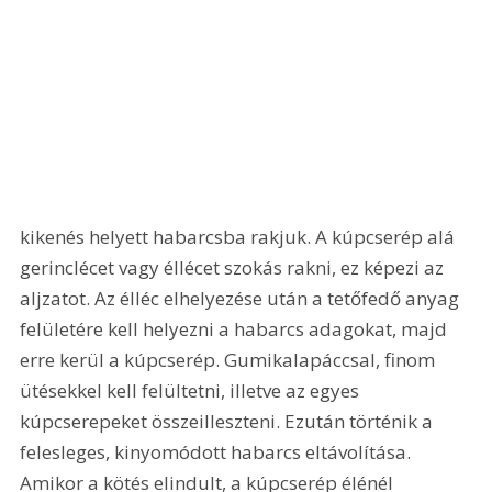
kikenés helyett habarcsba rakjuk. A kúpcserép alá 
gerinclécet vagy éllécet szokás rakni, ez képezi az 
aljzatot. Az élléc elhelyezése után a tetőfedő anyag 
felületére kell helyezni a habarcs adagokat, majd 
erre kerül a kúpcserép. Gumikalapáccsal, finom 
ütésekkel kell felültetni, illetve az egyes 
kúpcserepeket összeilleszteni. Ezután történik a 
felesleges, kinyomódott habarcs eltávolítása. 
Amikor a kötés elindult, a kúpcserép élénél 