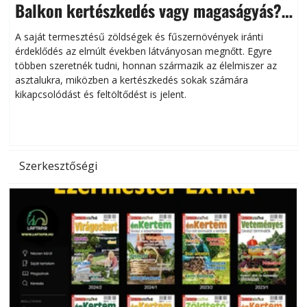
Balkon kertészkedés vagy magaságyás?
Helytakarékos kertészkedés
A saját termesztésű zöldségek és fűszernövények iránti
érdeklődés az elmúlt években látványosan megnőtt. Egyre
többen szeretnék tudni, honnan származik az élelmiszer az
l
asztalukra, miközben a kertészkedés sokak számára
kikapcsolódást és feltöltődést is jelent.
é
d
Szerkesztőségi