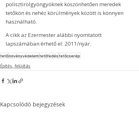
polisztirolgyöngyöknek köszönhetően meredek 
tetőkön és nehéz körülmények között is könnyen 
használható.
A cikk az Ezermester alábbi nyomtatott 
lapszámában érhető el: 2011/nyár.
tető
növényvédelem
tetőfedés
tetőcserép
Építés, felújítás
Kapcsolódó bejegyzések