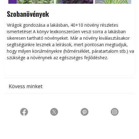
Szobanövények
Virágok gondozása a lakásban, 40+10 növény részletes
ismertetése! A könyv lexikonszerűen veszi sorra a lakásban
s
sikeresen tart­ha­tó növényeket. Már a növény kiválasztásakor
h
segítségünkre lesznek a leírások, mert pontosan megtudjuk,
k
hogy milyen körülményekre (hőmérséklet, páratartalom stb.) van
szüksége a növénynek az egészséges fejlődéshez.
t
Kövess minket