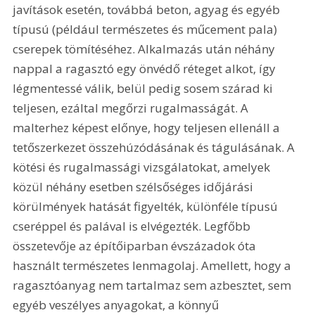
javítások esetén, továbbá beton, agyag és egyéb 
típusú (például természetes és műcement pala) 
cserepek tömítéséhez. Alkalmazás után néhány 
nappal a ragasztó egy önvédő réteget alkot, így 
légmentessé válik, belül pedig sosem szárad ki 
teljesen, ezáltal megőrzi rugalmasságát. A 
malterhez képest előnye, hogy teljesen ellenáll a 
tetőszerkezet összehúzódásának és tágulásának. A 
kötési és rugalmassági vizsgálatokat, amelyek 
közül néhány esetben szélsőséges időjárási 
körülmények hatását figyelték, különféle típusú 
cseréppel és palával is elvégezték. Legfőbb 
összetevője az építőiparban évszázadok óta 
használt természetes lenmagolaj. Amellett, hogy a 
ragasztóanyag nem tartalmaz sem azbesztet, sem 
egyéb veszélyes anyagokat, a könnyű 