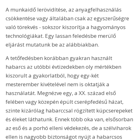
A munkaidő lerövidítése, az anyagfelhasználás 
csökkentése vagy általában csak az egyszerűségre 
való törekvés - sokszor kiszorítja a hagyományos 
technológiákat. Egy lassan feledésbe merülő 
eljárást mutatunk be az alábbiakban.
A tetőfedésben korábban gyakran használt 
habarcs az utóbbi évtizedekben oly mértékben 
kiszorult a gyakorlatból, hogy egy-két 
mesterember kivételével nem is oktatják a 
használatát. Megnézve egy, a XX. század első 
felében vagy közepén épült cserépfedésű házat, 
szinte kizárólag habarccsal rögzített kúpcserepeket 
és éleket láthatunk. Ennek több oka van, elsősorban 
az eső és a porhó elleni védekezés, de a szélviharok 
ellen is nagyobb biztonságot nyújt a habarcsos 