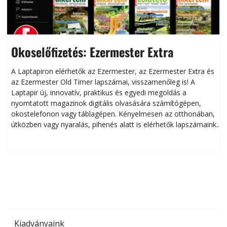
Okoselőfizetés: Ezermester Extra
A Laptapiron elérhetők az Ezermester, az Ezermester Extra és
az Ezermester Old Timer lapszámai, visszamenőleg is! A
Laptapir új, innovatív, praktikus és egyedi megoldás a
L
nyomtatott magazinok digitális olvasására számítógépen,
okostelefonon vagy táblagépen. Kényelmesen az otthonában,
útközben vagy nyaralás, pihenés alatt is elérhetők lapszámaink.
ú
Bárhol, bármikor, akár külföldön élve vagy dolgozva is
B
olvashatók az Ezermester lapszámai. A Laptapir kényelmes
megoldás, mert: – t
Kiadványaink