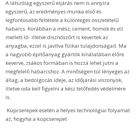
A látszólag egyszerű eljárás nem is annyira 
egyszerű, az eredményes munka első és 
legfontosabb feltétele a különleges összetételű 
habarcs. Korábban a mész, cement, homok és víz 
mellett ló- illetve disznószőrt is kevertek az 
anyagba, ezzel is javítva fizikai tulajdonságait. Ma 
a nagyobb építőanyag gyártók kínálatában előre 
keverve, zsákos formában is hozzá lehet jutni a 
megfelelő habarcshoz. A minőségen túl lényeges az 
állag, a bedolgozás ideje, az időjárási viszonyok, 
illetve oda kell figyelni a kész tetőfedés védelmére 
is.
 Kúpcserepek esetén a helyes technológiai folyamat 
az, hogyha a kúpcserepet 