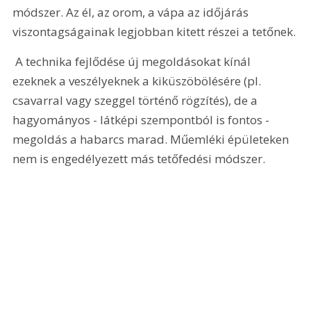
módszer. Az él, az orom, a vápa az időjárás 
viszontagságainak legjobban kitett részei a tetőnek.
 A technika fejlődése új megoldásokat kínál 
ezeknek a veszélyeknek a kiküszöbölésére (pl. 
csavarral vagy szeggel történő rögzítés), de a 
hagyományos - látképi szempontból is fontos - 
megoldás a habarcs marad. Műemléki épületeken 
nem is engedélyezett más tetőfedési módszer.