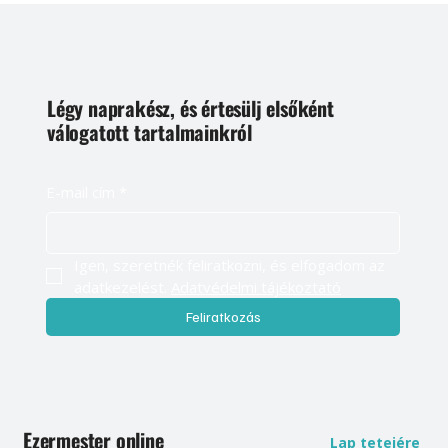
Légy naprakész, és értesülj elsőként
válogatott tartalmainkról
E-mail cím
*
Igen, szeretnék feliratkozni, és elfogadom az 
adatkezelést. 
Adatvédelmi tájékoztató
Feliratkozás
Ezermester online
Lap tetejére