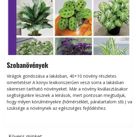
Szobanövények
Virágok gondozása a lakásban, 40+10 növény részletes
ismertetése! A könyv lexikonszerűen veszi sorra a lakásban
s
sikeresen tart­ha­tó növényeket. Már a növény kiválasztásakor
h
segítségünkre lesznek a leírások, mert pontosan megtudjuk,
k
hogy milyen körülményekre (hőmérséklet, páratartalom stb.) van
szüksége a növénynek az egészséges fejlődéshez.
t
Kövess minket