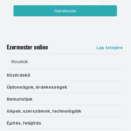
adatkezelést. 
Adatvédelmi tájékoztató
Feliratkozás
Ezermester online
Lap tetejére
Rovatok
Közérdekű
Újdonságok, érdekességek
Bemutatjuk
Gépek, szerszámok, technológiák
Építés, felújítás