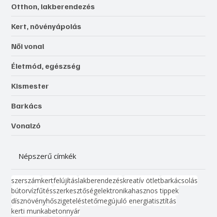
Otthon, lakberendezés
Kert, növényápolás
Női vonal
Életmód, egészség
Kismester
Barkács
Vonalzó
Népszerű címkék
szerszám
kert
felújítás
lakberendezés
kreatív ötlet
barkácsolás
bútor
víz
fűtés
szerkesztőség
elektronika
hasznos tippek
dísznövény
hőszigetelés
tető
megújuló energia
tisztítás
kerti munka
beton
nyár