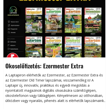
Okoselőfizetés: Ezermester Extra
A Laptapiron elérhetők az Ezermester, az Ezermester Extra és
az Ezermester Old Timer lapszámai, visszamenőleg is! A
Laptapir új, innovatív, praktikus és egyedi megoldás a
L
nyomtatott magazinok digitális olvasására számítógépen,
okostelefonon vagy táblagépen. Kényelmesen az otthonában,
útközben vagy nyaralás, pihenés alatt is elérhetők lapszámaink.
ú
Bárhol, bármikor, akár külföldön élve vagy dolgozva is
B