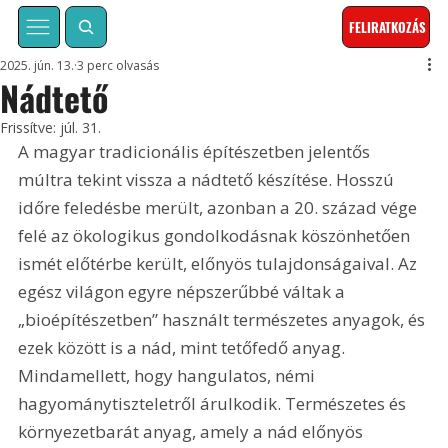
FELIRATKOZÁS
2025. jún. 13.
3 perc olvasás
Nádtető
Frissítve:
júl. 31.
A magyar tradicionális építészetben jelentős 
múltra tekint vissza a nádtető készítése. Hosszú 
időre feledésbe merült, azonban a 20. század vége 
felé az ökologikus gondolkodásnak köszönhetően 
ismét előtérbe került, előnyös tulajdonságaival. Az 
egész világon egyre népszerűbbé váltak a 
„bioépítészetben” használt természetes anyagok, és 
ezek között is a nád, mint tetőfedő anyag. 
Mindamellett, hogy hangulatos, némi 
hagyománytiszteletről árulkodik. Természetes és 
környezetbarát anyag, amely a nád előnyös 