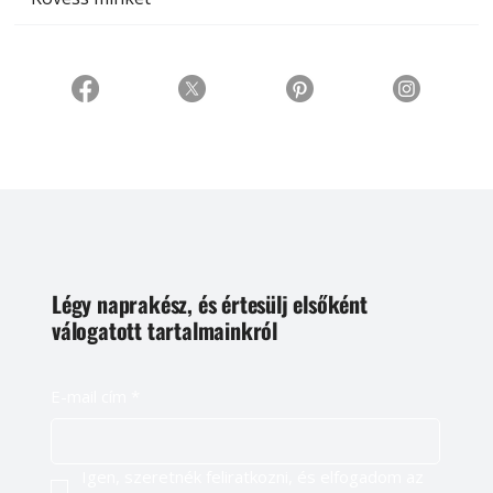
Légy naprakész, és értesülj elsőként
válogatott tartalmainkról
E-mail cím
*
Igen, szeretnék feliratkozni, és elfogadom az 