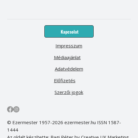
Kapcsolat
Impresszum
Médiaajánlat
Adatvédelem
Előfizetés
Szerzői jogok
© Ezermester 1957-2026 ezermester.hu ISSN 1587-
1444
Az oldalt készítette: Bagi Péter by Creative UX Marketing