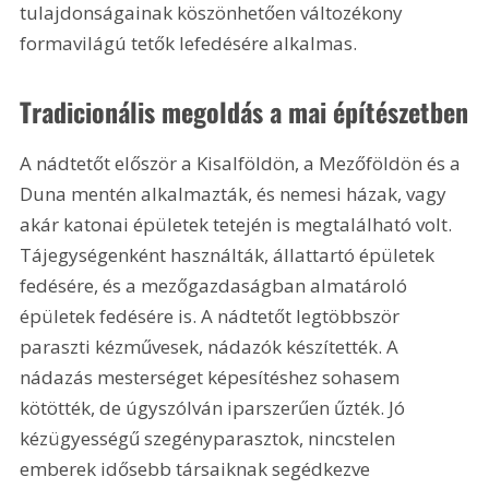
tulajdonságainak köszönhetően változékony 
formavilágú tetők lefedésére alkalmas.
Tradicionális megoldás a mai építészetben
A nádtetőt először a Kisalföldön, a Mezőföldön és a 
Duna mentén alkalmazták, és nemesi házak, vagy 
akár katonai épületek tetején is megtalálható volt. 
Tájegységenként használták, állattartó épületek 
fedésére, és a mezőgazdaságban almatároló 
épületek fedésére is. A nádtetőt legtöbbször 
paraszti kézművesek, nádazók készítették. A 
nádazás mesterséget képesítéshez sohasem 
kötötték, de úgyszólván iparszerűen űzték. Jó 
kézügyességű szegényparasztok, nincstelen 
emberek idősebb társaiknak segédkezve 