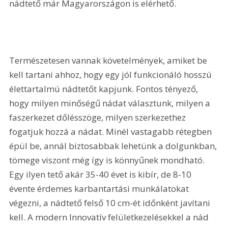
nádtető már Magyarországon is elérhető.
Természetesen vannak követelmények, amiket be 
kell tartani ahhoz, hogy egy jól funkcionáló hosszú 
élettartalmú nádtetőt kapjunk. Fontos tényező, 
hogy milyen minőségű nádat választunk, milyen a 
faszerkezet dőlésszöge, milyen szerkezethez 
fogatjuk hozzá a nádat. Minél vastagabb rétegben 
épül be, annál biztosabbak lehetünk a dolgunkban, 
tömege viszont még így is könnyűnek mondható. 
Egy ilyen tető akár 35-40 évet is kibír, de 8-10 
évente érdemes karbantartási munkálatokat 
végezni, a nádtető felső 10 cm-ét időnként javítani 
kell. A modern Innovatív felületkezelésekkel a nád 