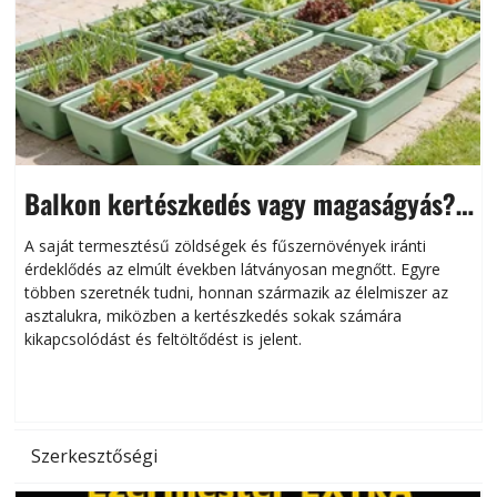
Balkon kertészkedés vagy magaságyás?
Helytakarékos kertészkedés
A saját termesztésű zöldségek és fűszernövények iránti
érdeklődés az elmúlt években látványosan megnőtt. Egyre
többen szeretnék tudni, honnan származik az élelmiszer az
l
asztalukra, miközben a kertészkedés sokak számára
kikapcsolódást és feltöltődést is jelent.
é
d
Szerkesztőségi