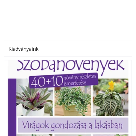
olvashatók az Ezermester lapszámai. A Laptapir kényelmes
megoldás, mert: – t
Kiadványaink