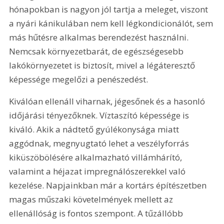
hónapokban is nagyon jól tartja a meleget, viszont 
a nyári kánikulában nem kell légkondicionálót, sem 
más hűtésre alkalmas berendezést használni. 
Nemcsak környezetbarát, de egészségesebb 
lakókörnyezetet is biztosít, mivel a légáteresztő 
képessége megelőzi a penészedést.
Kiválóan ellenáll viharnak, jégesőnek és a hasonló 
időjárási tényezőknek. Víztaszító képessége is 
kiváló. Akik a nádtető gyúlékonysága miatt 
aggódnak, megnyugtató lehet a veszélyforrás 
kiküszöbölésére alkalmazható villámhárító, 
valamint a héjazat impregnálószerekkel való 
kezelése. Napjainkban már a kortárs építészetben 
magas műszaki követelmények mellett az 
ellenállóság is fontos szempont. A tűzállóbb 