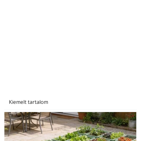
Bambusz a kertben: ültetés, gondozás és a
terjedés megakadályozása
Kiemelt tartalom