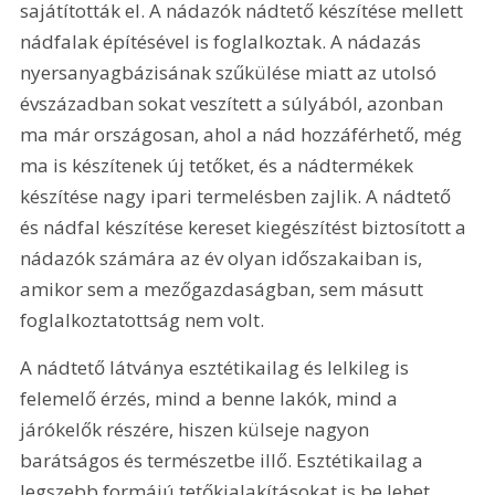
sajátították el. A nádazók nádtető készítése mellett 
nádfalak építésével is foglalkoztak. A nádazás 
nyersanyagbázisának szűkülése miatt az utolsó 
évszázadban sokat veszített a súlyából, azonban 
ma már országosan, ahol a nád hozzáférhető, még 
ma is készítenek új tetőket, és a nádtermékek 
készítése nagy ipari termelésben zajlik. A nádtető 
és nádfal készítése kereset kiegészítést biztosított a 
nádazók számára az év olyan időszakaiban is, 
amikor sem a mezőgazdaságban, sem másutt 
foglalkoztatottság nem volt.
A nádtető látványa esztétikailag és lelkileg is 
felemelő érzés, mind a benne lakók, mind a 
járókelők részére, hiszen külseje nagyon 
barátságos és természetbe illő. Esztétikailag a 
legszebb formájú tetőkialakításokat is be lehet 