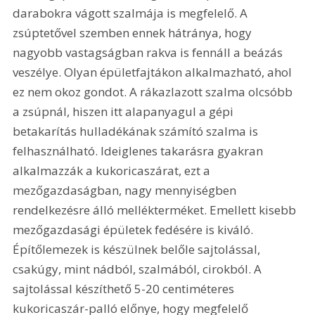
darabokra vágott szalmája is megfelelő. A 
zsúptetővel szemben ennek hátránya, hogy 
nagyobb vastagságban rakva is fennáll a beázás 
veszélye. Olyan épületfajtákon alkalmazható, ahol 
ez nem okoz gondot. A rákazlazott szalma olcsóbb 
a zsúpnál, hiszen itt alapanyagul a gépi 
betakarítás hulladékának számító szalma is 
felhasználható. Ideiglenes takarásra gyakran 
alkalmazzák a kukoricaszárat, ezt a 
mezőgazdaságban, nagy mennyiségben 
rendelkezésre álló mellékterméket. Emellett kisebb 
mezőgazdasági épületek fedésére is kiváló. 
Építőlemezek is készülnek belőle sajtolással, 
csakúgy, mint nádból, szalmából, cirokból. A 
sajtolással készíthető 5-20 centiméteres 
kukoricaszár-palló előnye, hogy megfelelő 