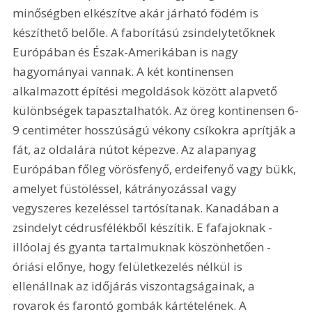
minőségben elkészítve akár járható födém is 
készíthető belőle. A faborítású zsindelytetőknek 
Európában és Észak-Amerikában is nagy 
hagyományai vannak. A két kontinensen 
alkalmazott építési megoldások között alapvető 
különbségek tapasztalhatók. Az öreg kontinensen 6-
9 centiméter hosszúságú vékony csíkokra aprítják a 
fát, az oldalára nútot képezve. Az alapanyag 
Európában főleg vörösfenyő, erdeifenyő vagy bükk, 
amelyet füstöléssel, kátrányozással vagy 
vegyszeres kezeléssel tartósítanak. Kanadában a 
zsindelyt cédrusfélékből készítik. E fafajoknak - 
illóolaj és gyanta tartalmuknak köszönhetően - 
óriási előnye, hogy felületkezelés nélkül is 
ellenállnak az időjárás viszontagságainak, a 
rovarok és farontó gombák kártételének. A 