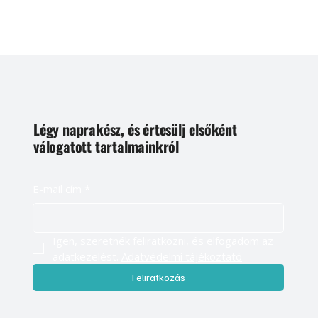
Légy naprakész, és értesülj elsőként
válogatott tartalmainkról
E-mail cím
*
Igen, szeretnék feliratkozni, és elfogadom az 
adatkezelést. 
Adatvédelmi tájékoztató
Feliratkozás