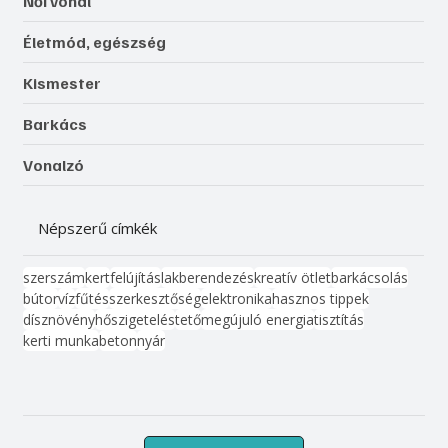
Női vonal
Életmód, egészség
Kismester
Barkács
Vonalzó
Népszerű címkék
szerszám
kert
felújítás
lakberendezés
kreatív ötlet
barkácsolás
bútor
víz
fűtés
szerkesztőség
elektronika
hasznos tippek
dísznövény
hőszigetelés
tető
megújuló energia
tisztítás
kerti munka
beton
nyár