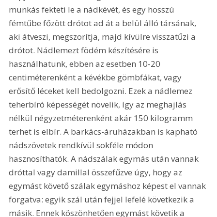
munkás fekteti le a nádkévét, és egy hosszú 
fémtűbe főzött drótot ad át a belül álló társának, 
aki átveszi, megszorítja, majd kívülre visszatűzi a 
drótot. Nádlemezt födém készítésére is 
használhatunk, ebben az esetben 10-20 
centiméterenként a kévékbe gömbfákat, vagy 
erősítő léceket kell bedolgozni. Ezek a nádlemez 
teherbíró képességét növelik, így az meghajlás 
nélkül négyzetméterenként akár 150 kilogramm 
terhet is elbír. A barkács-áruházakban is kapható 
nádszövetek rendkívül sokféle módon 
hasznosíthatók. A nádszálak egymás után vannak 
dróttal vagy damillal összefűzve úgy, hogy az 
egymást követő szálak egymáshoz képest el vannak 
forgatva: egyik szál után fejjel lefelé következik a 
másik. Ennek köszönhetően egymást követik a 