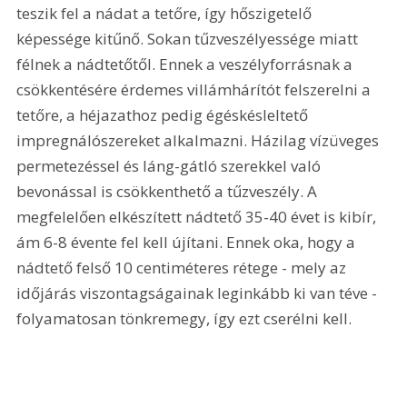
teszik fel a nádat a tetőre, így hőszigetelő 
képessége kitűnő. Sokan tűzveszélyessége miatt 
félnek a nádtetőtől. Ennek a veszélyforrásnak a 
csökkentésére érdemes villámhárítót felszerelni a 
tetőre, a héjazathoz pedig égéskésleltető 
impregnálószereket alkalmazni. Házilag vízüveges 
permetezéssel és láng-gátló szerekkel való 
bevonással is csökkenthető a tűzveszély. A 
megfelelően elkészített nádtető 35-40 évet is kibír, 
ám 6-8 évente fel kell újítani. Ennek oka, hogy a 
nádtető felső 10 centiméteres rétege - mely az 
időjárás viszontagságainak leginkább ki van téve - 
folyamatosan tönkremegy, így ezt cserélni kell. 