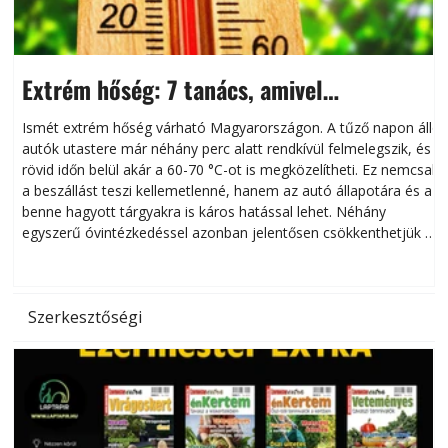
Extrém hőség: 7 tanács, amivel
megóvhatjuk autónkat a nyári károktól
Ismét extrém hőség várható Magyarországon. A tűző napon álló
autók utastere már néhány perc alatt rendkívül felmelegszik, és
rövid időn belül akár a 60-70 °C-ot is megközelítheti. Ez nemcsak
n
a beszállást teszi kellemetlenné, hanem az autó állapotára és a
benne hagyott tárgyakra is káros hatással lehet. Néhány
egyszerű óvintézkedéssel azonban jelentősen csökkenthetjük a
hőség káros hatásait.
l
Szerkesztőségi