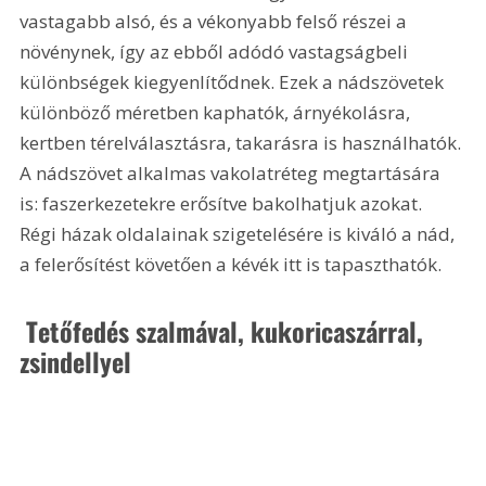
vastagabb alsó, és a vékonyabb felső részei a 
növénynek, így az ebből adódó vastagságbeli 
különbségek kiegyenlítődnek. Ezek a nádszövetek 
különböző méretben kaphatók, árnyékolásra, 
kertben térelválasztásra, takarásra is használhatók. 
A nádszövet alkalmas vakolatréteg megtartására 
is: faszerkezetekre erősítve bakolhatjuk azokat. 
Régi házak oldalainak szigetelésére is kiváló a nád, 
a felerősítést követően a kévék itt is tapaszthatók.
 Tetőfedés szalmával, kukoricaszárral, 
zsindellyel