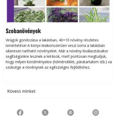
Szobanövények
Virágok gondozása a lakásban, 40+10 növény részletes
ismertetése! A könyv lexikonszerűen veszi sorra a lakásban
s
sikeresen tart­ha­tó növényeket. Már a növény kiválasztásakor
h
segítségünkre lesznek a leírások, mert pontosan megtudjuk,
k
hogy milyen körülményekre (hőmérséklet, páratartalom stb.) van
szüksége a növénynek az egészséges fejlődéshez.
t
Kövess minket