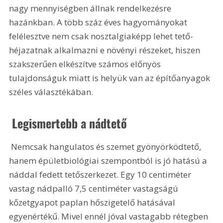
nagy mennyiségben állnak rendelkezésre 
hazánkban. A több száz éves hagyományokat 
felélesztve nem csak nosztalgiaképp lehet tető-
héjazatnak alkalmazni e növényi részeket, hiszen 
szakszerűen elkészítve számos előnyös 
tulajdonságuk miatt is helyük van az építőanyagok 
széles választékában.
 Legismertebb a nádtető
 Nemcsak hangulatos és szemet gyönyörködtető, 
hanem épületbiológiai szempontból is jó hatású a 
náddal fedett tetőszerkezet. Egy 10 centiméter 
vastag nádpalló 7,5 centiméter vastagságú 
kőzetgyapot paplan hőszigetelő hatásával 
egyenértékű. Mivel ennél jóval vastagabb rétegben 