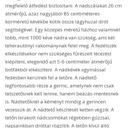
megfelelő átfedést biztosítani. A nádszálakat 26 cm 
átmérőjű, azaz nagyjából 85 centiméteres 
körméretű kévékbe kötik össze lágyhuzal drót 
segítségével. Egy közepes méretű házhoz valamivel 
több, mint 1000 kéve nádra van szükség, ami két 
teherautónyi rakománynak felel meg. A fedélszék 
elkészítésekor nem szükséges fűrészelt lécezést 
kiépíteni, elegendő azt 5-6 centiméter átmérőjű 
botfákból elkészíteni. A nádkévék egymással 
fedésben kerülnek fel a tetőre. A nádtető 
legfontosabb része a gerinc, amelynek nem csak 
tetszetősnek kell lennie, hanem beázás-mentesnek 
is. Nádtetőknél a kéményt mindig a gerincen 
vezessük át. A nádtető készítését ketten végzik. A 
tetőn lerakott nádcsomókat régebben gúzzsal, 
napjainkban dróttal rögzítik. A tetőn kívül álló 