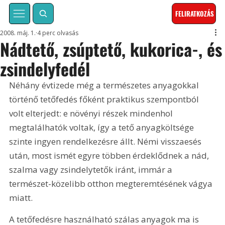
FELIRATKOZÁS
2008. máj. 1.
4 perc olvasás
Nádtető, zsúptető, kukorica-, és
zsindelyfedél
Néhány évtizede még a természetes anyagokkal 
történő tetőfedés főként praktikus szempontból 
volt elterjedt: e növényi részek mindenhol 
megtalálhatók voltak, így a tető anyagköltsége 
szinte ingyen rendelkezésre állt. Némi visszaesés 
után, most ismét egyre többen érdeklődnek a nád, 
szalma vagy zsindelytetők iránt, immár a 
természet-közelibb otthon megteremtésének vágya 
miatt.
A tetőfedésre használható szálas anyagok ma is 