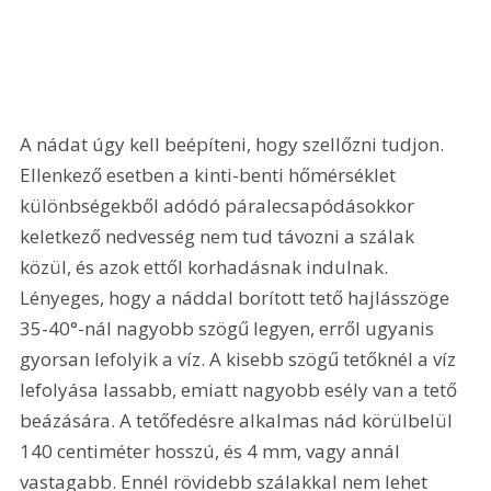
A nádat úgy kell beépíteni, hogy szellőzni tudjon. 
Ellenkező esetben a kinti-benti hőmérséklet 
különbségekből adódó páralecsapódásokkor 
keletkező nedvesség nem tud távozni a szálak 
közül, és azok ettől korhadásnak indulnak. 
Lényeges, hogy a náddal borított tető hajlásszöge 
35-40°-nál nagyobb szögű legyen, erről ugyanis 
gyorsan lefolyik a víz. A kisebb szögű tetőknél a víz 
lefolyása lassabb, emiatt nagyobb esély van a tető 
beázására. A tetőfedésre alkalmas nád körülbelül 
140 centiméter hosszú, és 4 mm, vagy annál 
vastagabb. Ennél rövidebb szálakkal nem lehet 