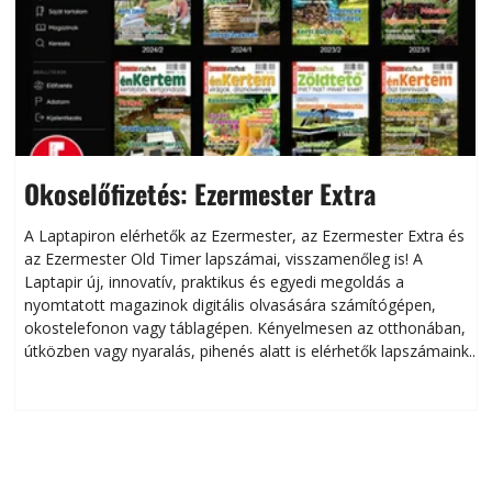
Okoselőfizetés: Ezermester Extra
A Laptapiron elérhetők az Ezermester, az Ezermester Extra és
az Ezermester Old Timer lapszámai, visszamenőleg is! A
Laptapir új, innovatív, praktikus és egyedi megoldás a
L
nyomtatott magazinok digitális olvasására számítógépen,
okostelefonon vagy táblagépen. Kényelmesen az otthonában,
útközben vagy nyaralás, pihenés alatt is elérhetők lapszámaink.
ú
Bárhol, bármikor, akár külföldön élve vagy dolgozva is
B
olvashatók az Ezermester lapszámai. A Laptapir kényelmes
megoldás, mert: – t