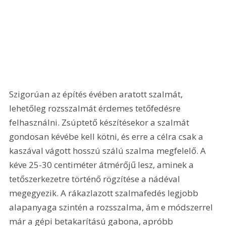
Szigorúan az építés évében aratott szalmát, 
lehetőleg rozsszalmát érdemes tetőfedésre 
felhasználni. Zsúptető készítésekor a szalmát 
gondosan kévébe kell kötni, és erre a célra csak a 
kaszával vágott hosszú szálú szalma megfelelő. A 
kéve 25-30 centiméter átmérőjű lesz, aminek a 
tetőszerkezetre történő rögzítése a nádéval 
megegyezik. A rákazlazott szalmafedés legjobb 
alapanyaga szintén a rozsszalma, ám e módszerrel 
már a gépi betakarítású gabona, apróbb 