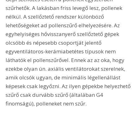
szűrhetők. A lakásban friss levegő lesz, pollenek 
nélkül. A szellőztető rendszer különböző 
lehetőségeket ad pollenszűrő elhelyezésére. Az 
egyhelyiséges hővisszanyerő szellőztető gépek 
olcsóbb és népesebb csoportját jelentő 
egyventilátoros-kerámiabetétes típusok nem 
láthatók el pollenszűrővel. Ennek az az oka, hogy 
ezekbe olyan ún. axiális ventilátorokat szerelnek, 
amik olcsók ugyan, de minimális légellenállást 
képesek csak legyőzni. Az ilyen gépekbe helyezhető 
szűrő csak durvább szűrő (általában G4 
finomságú), polleneket nem szűr.