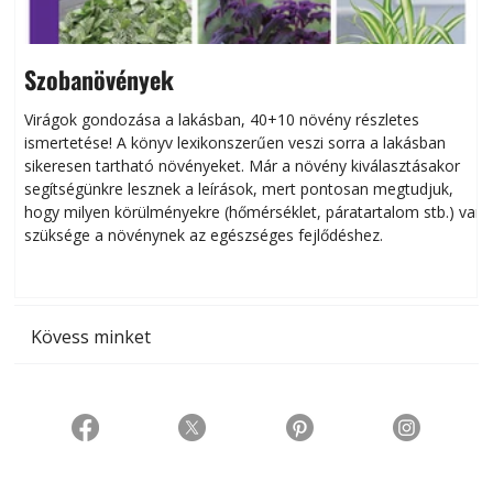
Szobanövények
Virágok gondozása a lakásban, 40+10 növény részletes
ismertetése! A könyv lexikonszerűen veszi sorra a lakásban
s
sikeresen tart­ha­tó növényeket. Már a növény kiválasztásakor
h
segítségünkre lesznek a leírások, mert pontosan megtudjuk,
k
hogy milyen körülményekre (hőmérséklet, páratartalom stb.) van
szüksége a növénynek az egészséges fejlődéshez.
t
Kövess minket