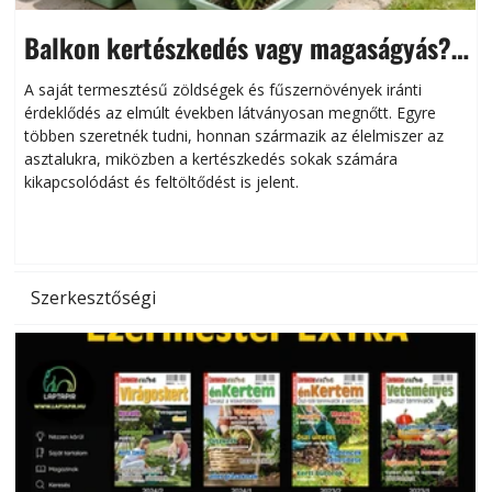
Balkon kertészkedés vagy magaságyás?
Helytakarékos kertészkedés
A saját termesztésű zöldségek és fűszernövények iránti
érdeklődés az elmúlt években látványosan megnőtt. Egyre
többen szeretnék tudni, honnan származik az élelmiszer az
l
asztalukra, miközben a kertészkedés sokak számára
kikapcsolódást és feltöltődést is jelent.
é
d
Szerkesztőségi