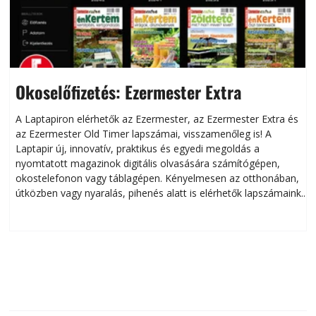
Okoselőfizetés: Ezermester Extra
A Laptapiron elérhetők az Ezermester, az Ezermester Extra és
az Ezermester Old Timer lapszámai, visszamenőleg is! A
Laptapir új, innovatív, praktikus és egyedi megoldás a
L
nyomtatott magazinok digitális olvasására számítógépen,
okostelefonon vagy táblagépen. Kényelmesen az otthonában,
útközben vagy nyaralás, pihenés alatt is elérhetők lapszámaink.
ú
Bárhol, bármikor, akár külföldön élve vagy dolgozva is
B
olvashatók az Ezermester lapszámai. A Laptapir kényelmes
megoldás, mert: – t