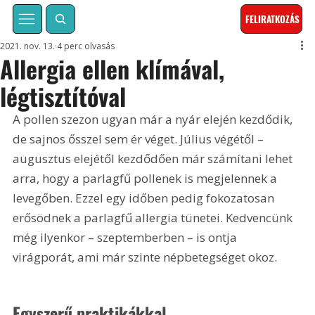
FELIRATKOZÁS
2021. nov. 13.
4 perc olvasás
Allergia ellen klímával,
légtisztítóval
A pollen szezon ugyan már a nyár elején kezdődik, 
de sajnos ősszel sem ér véget. Július végétől – 
augusztus elejétől kezdődően már számítani lehet 
arra, hogy a parlagfű pollenek is megjelennek a 
levegőben. Ezzel egy időben pedig fokozatosan 
erősödnek a parlagfű allergia tünetei. Kedvencünk 
még ilyenkor – szeptemberben – is ontja 
virágporát, ami már szinte népbetegséget okoz.
Egyszerű praktikákkal 