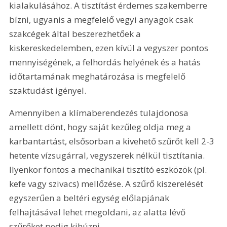
kialakulásához. A tisztítást érdemes szakemberre 
bízni, ugyanis a megfelelő vegyi anyagok csak 
szakcégek által beszerezhetőek a 
kiskereskedelemben, ezen kívül a vegyszer pontos 
mennyiségének, a felhordás helyének és a hatás 
időtartamának meghatározása is megfelelő 
szaktudást igényel.
Amennyiben a klímaberendezés tulajdonosa 
amellett dönt, hogy saját kezűleg oldja meg a 
karbantartást, elsősorban a kivehető szűrőt kell 2-3 
hetente vízsugárral, vegyszerek nélkül tisztí­tania. 
Ilyenkor fontos a mechanikai tisztító eszközök (pl. 
kefe vagy szivacs) mellőzése. A szűrő kiszerelését 
egyszerűen a beltéri egység előlapjának 
felhajtásával lehet megoldani, az alatta lévő 
szűrőket pedig kihúzni.