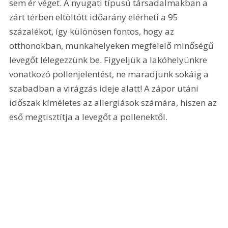
sem ér véget. A nyugati típusú társadalmakban a 
zárt térben eltöltött időarány elérheti a 95 
százalékot, így különösen fontos, hogy az 
otthonokban, munkahelyeken megfelelő minőségű 
levegőt lélegezzünk be. Figyeljük a lakóhelyünkre 
vonatkozó pollenjelentést, ne maradjunk sokáig a 
szabadban a virágzás ideje alatt! A zápor utáni 
időszak kíméletes az allergiások számára, hiszen az 
eső megtisztítja a levegőt a pollenektől.