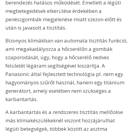
berendezés hatásos működését. Emellett a légúti 
megbetegedések elkerülése érdekében a 
penészgombák megjelenése miatt szezon előtt és 
után is javasolt a tisztítás.
Bizonyos klímákban van automata tisztítás funkció, 
ami megakadályozza a hőcserélőn a gombák 
szaporodását, úgy, hogy a hőcserélő nedves 
felületét légáram segítségével kiszárítja. A 
Panasonic által fejlesztett technológia pl. nem egy 
hagyományos szűrőt használ, hanem egy titánium 
generátort, amely esetében nem szükséges a 
karbantartás.
A karbantartás és a rendszeres tisztítás mellőzése 
más klímakészülékeknél viszont hozzájárulhat 
légúti betegségek, többek között az asztma 