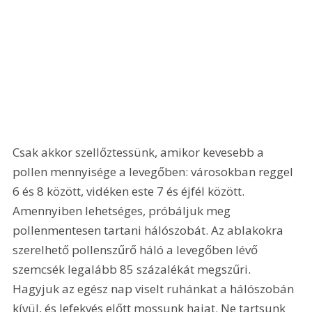
Csak akkor szellőztessünk, amikor kevesebb a 
pollen mennyisége a levegőben: városokban reggel 
6 és 8 között, vidéken este 7 és éjfél között. 
Amennyiben lehetséges, próbáljuk meg 
pollenmentesen tartani hálószobát. Az ablakokra 
szerelhető pollenszűrő háló a levegőben lévő 
szemcsék legalább 85 százalékát megszűri. 
Hagyjuk az egész nap viselt ruhánkat a hálószobán 
kívül, és lefekvés előtt mossunk hajat. Ne tartsunk 