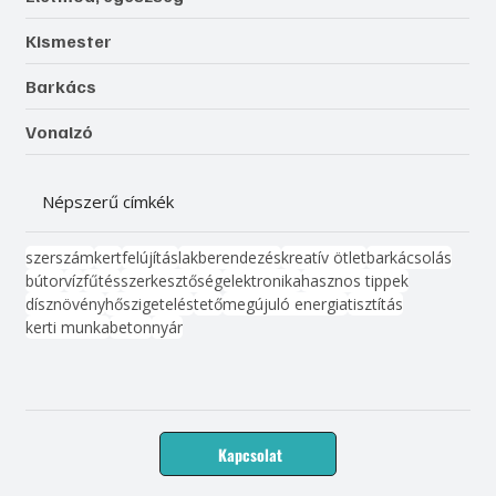
Kismester
Barkács
Vonalzó
Népszerű címkék
szerszám
kert
felújítás
lakberendezés
kreatív ötlet
barkácsolás
bútor
víz
fűtés
szerkesztőség
elektronika
hasznos tippek
dísznövény
hőszigetelés
tető
megújuló energia
tisztítás
kerti munka
beton
nyár
Kapcsolat