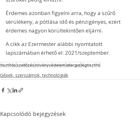
Érdemes azonban figyelni arra, hogy a szűrő 
sérülékeny, a pótlása idő és pénzigényes, ezért 
érdemes nagyon körültekintően eljárni.
A cikk az Ezermester alábbi nyomtatott 
lapszámában érhető el: 2021/szeptember.
tisztítás
szellőzés
növényvédelem
allergia
légtisztító
Gépek, szerszámok, technológiák
Kapcsolódó bejegyzések