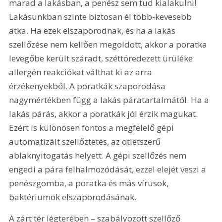
marad a lakásban, a penész sem tud kialakulni! 
Lakásunkban szinte biztosan él több-kevesebb 
atka. Ha ezek elszaporodnak, és ha a lakás 
szellőzése nem kellően megoldott, akkor a poratka 
levegőbe került száradt, széttöredezett ürüléke 
allergén reakciókat válthat ki az arra 
érzékenyekből. A poratkák szaporodása 
nagymértékben függ a lakás páratartalmától. Ha a 
lakás párás, akkor a poratkák jól érzik magukat. 
Ezért is különösen fontos a megfelelő gépi 
automatizált szellőztetés, az ötletszerű 
ablaknyitogatás helyett. A gépi szellőzés nem 
engedi a pára felhalmozódását, ezzel elejét veszi a 
penészgomba, a poratka és más vírusok, 
baktériumok elszaporodásának.
A zárt tér légterében – szabályozott szellőző 