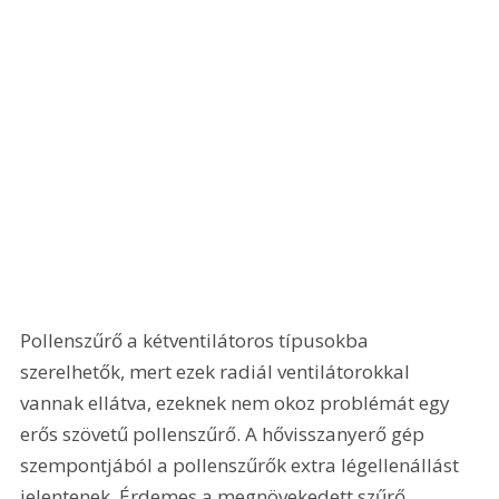
Pollenszűrő a kétventilátoros típusokba 
szerelhetők, mert ezek radiál ventilátorokkal 
vannak ellátva, ezeknek nem okoz problémát egy 
erős szövetű pollenszűrő. A hővisszanyerő gép 
szempontjából a pollenszűrők extra légellenállást 
jelentenek. Érdemes a megnövekedett szűrő 