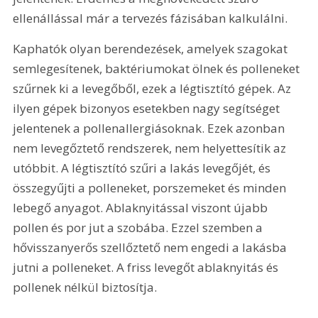
ellenállással már a tervezés fázisában kalkulálni.
Kaphatók olyan berendezések, amelyek szagokat 
semlegesítenek, baktériumokat ölnek és polleneket 
szűrnek ki a levegőből, ezek a légtisztító gépek. Az 
ilyen gépek bizonyos esetekben nagy segítséget 
jelentenek a pollenallergiásoknak. Ezek azonban 
nem levegőztető rendszerek, nem helyettesítik az 
utóbbit. A légtisztító szűri a lakás levegőjét, és 
összegyűjti a polleneket, porszemeket és minden 
lebegő anyagot. Ablaknyitással viszont újabb 
pollen és por jut a szobába. Ezzel szemben a 
hővisszanyerős szellőztető nem engedi a lakásba 
jutni a polleneket. A friss levegőt ablaknyitás és 
pollenek nélkül biztosítja.