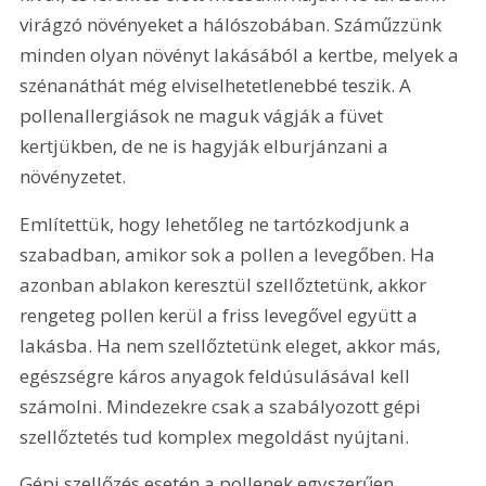
virágzó növényeket a hálószobában. Száműzzünk 
minden olyan növényt lakásából a kertbe, melyek a 
szénanáthát még elviselhetetlenebbé teszik. A 
pollenallergiások ne maguk vágják a füvet 
kertjükben, de ne is hagyják elburjánzani a 
növényzetet.
Említettük, hogy lehetőleg ne tartózkodjunk a 
szabadban, amikor sok a pollen a levegőben. Ha 
azonban ablakon keresztül szellőztetünk, akkor 
rengeteg pollen kerül a friss levegővel együtt a 
lakásba. Ha nem szellőztetünk eleget, akkor más, 
egészségre káros anyagok feldúsulásával kell 
számolni. Mindezekre csak a szabályozott gépi 
szellőztetés tud komplex megoldást nyújtani.
Gépi szellőzés esetén a pollenek egyszerűen 