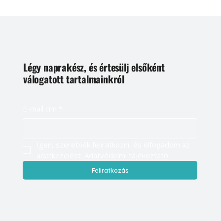
Légy naprakész, és értesülj elsőként
válogatott tartalmainkról
E-mail cím
*
Igen, szeretnék feliratkozni, és elfogadom az 
adatkezelést. 
Adatvédelmi tájékoztató
Feliratkozás