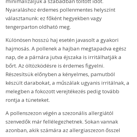
minimalizáljuk a szabadban töltött időt. 
Nyaraláshoz érdemes pollenmentes helyszínt 
választanunk: ez főként hegyekben vagy 
tengerparton oldható meg.
Különösen hosszú haj esetén javasolt a gyakori 
hajmosás. A pollenek a hajban megtapadva egész 
nap, de a párnára jutva éjszaka is irritálhatják a 
bőrt. Az öltözködésre is érdemes figyelni. 
Részesítsük előnyben a kényelmes, pamutból 
készült darabokat, a műszálak ugyanis irritálnak, a 
melegben a fokozott verejtékezés pedig tovább 
rontja a tüneteket.
A pollenszezon végén a szezonális allergiától 
szenvedők már fellélegezhetnek. Sokan vannak 
azonban, akik számára az allergiaszezon ősszel 