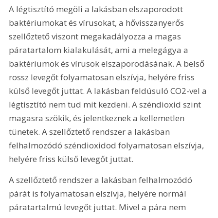
A légtisztító megöli a lakásban elszaporodott 
baktériumokat és vírusokat, a hővisszanyerős 
szellőztető viszont megakadályozza a magas 
páratartalom kialakulását, ami a melegágya a 
baktériumok és vírusok elszaporodásának. A belső 
rossz levegőt folyamatosan elszívja, helyére friss 
külső levegőt juttat. A lakásban feldúsuló CO2-vel a 
légtisztító nem tud mit kezdeni. A széndioxid szint 
magasra szökik, és jelentkeznek a kellemetlen 
tünetek. A szellőztető rendszer a lakásban 
felhalmozódó széndioxidod folyamatosan elszívja, 
helyére friss külső levegőt juttat.
A szellőztető rendszer a lakásban felhalmozódó 
párát is folyamatosan elszívja, helyére normál 
páratartalmú levegőt juttat. Mivel a pára nem 