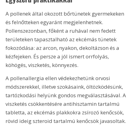
A pollenek által okozott bőrtünetek gyermekeken 
és felnőtteken egyaránt megjelenhetnek. 
Pollenszezonban, főként a ruhával nem fedett 
területeken tapasztalható az ekcémás tünetek 
fokozódása: az arcon, nyakon, dekoltázson és a 
kézfejeken. És persze a jól ismert orrfolyás, 
köhögés, viszketés, könnyezés.
A pollenallergia ellen védekezhetünk orvosi 
módszerekkel, illetve szokásaink, öltözködésünk, 
tartózkodási helyünk gondos megválasztásával. A 
viszketés csökkentésére antihisztamin tartalmú 
tabletta, az ekcémás plakkokra zsírozó kenőcsök, 
rövid ideig szteroid tartalmú kenőcsök javasoltak.