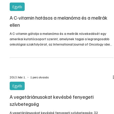
Egyéb
A C-vitamin hatásos a melanóma és a mellrák
ellen
A C-vitamin gátolja a melanóma és a mellrák növekedését egy
amerikai kutatócsoport szerint, amelynek tagjai a legrangosabb
onkológiai szakfolyóirat, az International Journal of Oncology idei
első számában közölték megállapításaikat.
2013. febr. 1.
1 perc olvasás
Egyéb
A vegetáriánusokat kevésbé fenyegeti
szívbetegség
A vegetáriánusokat kevésbé fenyegeti szívbetegség: 32