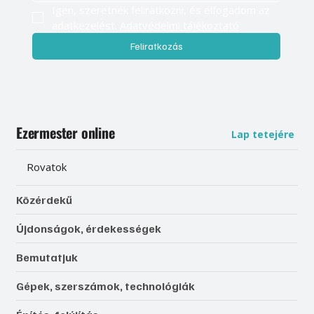
Igen, szeretnék feliratkozni, és elfogadom az 
adatkezelést. 
Adatvédelmi tájékoztató
Feliratkozás
Ezermester online
Lap tetejére
Rovatok
Közérdekű
Újdonságok, érdekességek
Bemutatjuk
Gépek, szerszámok, technológiák