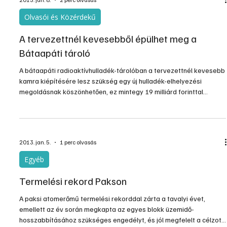
Olvasói és Közérdekű
A tervezettnél kevesebből épülhet meg a
Bátaapáti tároló
A bátaapáti radioaktívhulladék-tárolóban a tervezettnél kevesebb
kamra kiépítésére lesz szükség egy új hulladék-elhelyezési
megoldásnak köszönhetően, ez mintegy 19 milliárd forinttal
mérsékelheti a tárolóépítés tervezett költségeit - mondta Kereki
Ferenc, az RHK Kft. ügyvezetője az MTI-nek kedden.
2013. jan. 5.
1 perc olvasás
Egyéb
Termelési rekord Pakson
A paksi atomerőmű termelési rekorddal zárta a tavalyi évet,
emellett az év során megkapta az egyes blokk üzemidő-
hosszabbításához szükséges engedélyt, és jól megfelelt a célzott