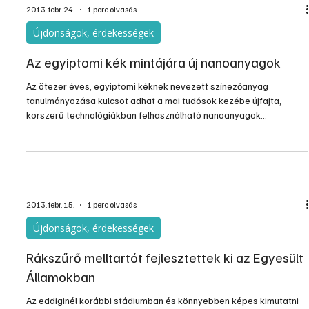
2013. febr. 24.
1 perc olvasás
Újdonságok, érdekességek
Az egyiptomi kék mintájára új nanoanyagok
Az ötezer éves, egyiptomi kéknek nevezett színezőanyag
tanulmányozása kulcsot adhat a mai tudósok kezébe újfajta,
korszerű technológiákban felhasználható nanoanyagok
kifejlesztéséhez - állapítja meg a Journal of American Chemical
Society című folyóiratban közzétett tanulmány.
2013. febr. 15.
1 perc olvasás
Újdonságok, érdekességek
Rákszűrő melltartót fejlesztettek ki az Egyesült
Államokban
Az eddiginél korábbi stádiumban és könnyebben képes kimutatni