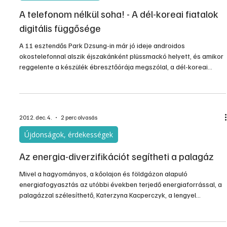
A telefonom nélkül soha! - A dél-koreai fiatalok
digitális függősége
A 11 esztendős Park Dzsung-in már jó ideje androidos
okostelefonnal alszik éjszakánként plüssmackó helyett, és amikor
reggelente a készülék ébresztőórája megszólal, a dél-koreai
kislány izgatottan kapja fel a szemüvegét, hogy gyorsan átfussa a
barátaitól beérkezett több tucat üzenetet. Park napközben sem
válik meg telefonjától: az iskolában, a mosdóban, de még az utcán
is állandóan üzeneteket vált rajta barátaival, és gondosan ügyel
2012. dec. 4.
2 perc olvasás
rá, hogy egy alkalmazás révén minden órában
Újdonságok, érdekességek
Az energia-diverzifikációt segítheti a palagáz
Mivel a hagyományos, a kőolajon és földgázon alapuló
energiafogyasztás az utóbbi években terjedő energiaforrással, a
palagázzal szélesíthető, Katerzyna Kacperczyk, a lengyel
külügyminisztérium gazdaságfejlesztési osztályának megbízott
vezetője a tagországok összefogását sürgette ezen a téren, az
energiafüggőség csökkentése, az Európai Unió biztonságos