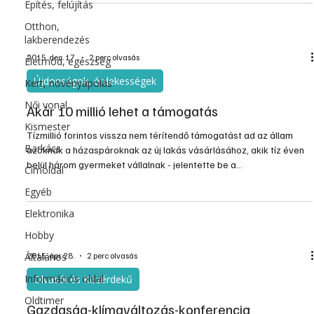
Építés, felújítás
Otthon,
lakberendezés
2015. dec. 17.
2 perc olvasás
Életmód, egészség
Újdonságok, érdekességek
Kert, növényápolás
Női vonal
Akár 10 millió lehet a támogatás
Kismester
Tízmillió forintos vissza nem térítendő támogatást ad az állam
Barkács
azoknak a házaspároknak az új lakás vásárlásához, akik tíz éven
belül három gyermeket vállalnak - jelentette be a
Címoldal
Miniszterelnökséget vezető miniszter.
Egyéb
Elektronika
Hobby
Általános
2015. ápr. 28.
2 perc olvasás
Információs oldal
Olvasói és Közérdekű
Oldtimer
Gazdaság-klímaváltozás-konferencia