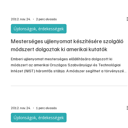
energiaellátása érdekében.
2012. nov. 24.
2 perc olvasás
Újdonságok, érdekességek
Mesterséges ujjlenyomat készítésére szolgáló
módszert dolgoztak ki amerikai kutatók
Emberi ujjlenyomat mesterséges előállítására dolgozott ki
módszert az amerikai Országos Szabványügyi és Technológiai
Intézet (NIST) háromfős stábja. A módszer segíthet a törvényszéki
szakértőknek abban, hogy a jövőben hatékonyabban tudják
vizsgálni a valódi ujjlenyomatokat.
2012. nov. 24.
1 perc olvasás
Újdonságok, érdekességek