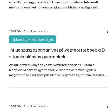
az emlőrákot egy detektorokkal és adatrögzítővel felszerelt
melltartó, amelyet hamarosan piacra dobhatnak az Egyesült
Államokban - adta hírül a CBS televízió.
2013. febr. 12.
2 perc olvasás
Újdonságok, érdekességek
Influenzaszezonban veszélyeztetettebbek a D-
vitamin-hiányos gyermekek
Az influenzajárványban veszélyeztetettebbek a D-vitamin-
hiányban szenvedő gyermekek, a "napfényvitamin" ugyanis
meghatározó szerepet játszik a sejtképzésben, az immunrendszer
védekezőképességének fenntartásában és a fertőzés
ellenanyagának termelésében.
2013. febr. 12.
2 perc olvasás