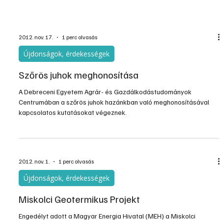
szervezetben. Legtöbb esetben a menopauzával járó, főként az
50-60-as korosztályt érintő problémákról van szó - mondja Willner
Péter sebészeti részlegvezető főorvos.
2012. nov. 17.
1 perc olvasás
Újdonságok, érdekességek
Szőrös juhok meghonosítása
A Debreceni Egyetem Agrár- és Gazdálkodástudományok
Centrumában a szőrös juhok hazánkban való meghonosításával
kapcsolatos kutatásokat végeznek.
2012. nov. 1.
1 perc olvasás
Újdonságok, érdekességek
Miskolci Geotermikus Projekt
Engedélyt adott a Magyar Energia Hivatal (MEH) a Miskolci