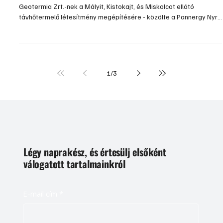
Geotermia Zrt.-nek a Mályit, Kistokajt, és Miskolcot ellátó
távhőtermelő létesítmény megépítésére - közölte a Pannergy Nyrt.
szerdán a Budapesti Értéktőzsde honlapján.
1
/
3
Légy naprakész, és értesülj elsőként
válogatott tartalmainkról
E-mail cím
*