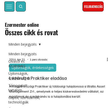
FELIRATKOZÁS
Ezermester online
Összes cikk és rovat
Minden bejegyzés
Minden bejegyzés
2016. ápr. 21.
1 perc olvasás
Olvasói és
Közérdekű
Újdonságok, érdekességek
Újdonságok,
Lezárult a Praktiker eladása
érdekességek
Támogatott
A magyarországi Praktiker új többségi tulajdonosa a Wallis Asset
tartalom
Management Zrt., amelynek a teljes kiskereskedelmi vállalat, az
ingatlanok és a márkanév is a tulajdonába került.
Gépek, szerszámok,
technológiák