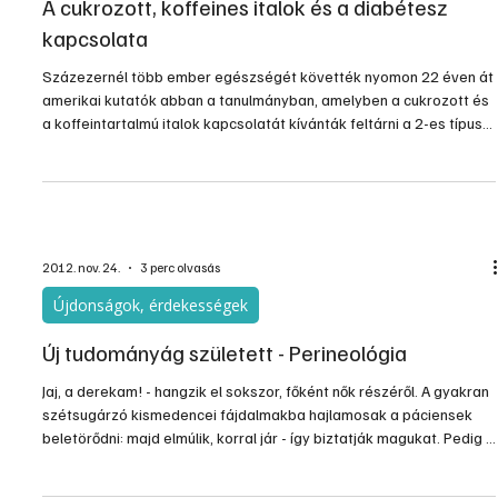
A cukrozott, koffeines italok és a diabétesz
kapcsolata
Százezernél több ember egészségét követték nyomon 22 éven át
amerikai kutatók abban a tanulmányban, amelyben a cukrozott és
a koffeintartalmú italok kapcsolatát kívánták feltárni a 2-es típusú
diabétesz kockázatával.
2012. nov. 24.
3 perc olvasás
Újdonságok, érdekességek
Új tudományág született - Perineológia
Jaj, a derekam! - hangzik el sokszor, főként nők részéről. A gyakran
szétsugárzó kismedencei fájdalmakba hajlamosak a páciensek
beletörődni: majd elmúlik, korral jár - így biztatják magukat. Pedig a
könnyelműség, a gondatlanság ez esetben is sok felesleges
fájdalmat, életre szóló kórokat és károkat idézhet elő a