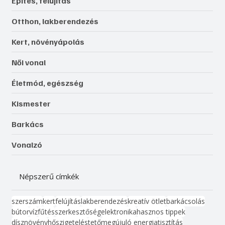
Építés, felújítás
Otthon, lakberendezés
Kert, növényápolás
Női vonal
Életmód, egészség
Kismester
Barkács
Vonalzó
Népszerű címkék
szerszám
kert
felújítás
lakberendezés
kreatív ötlet
barkácsolás
bútor
víz
fűtés
szerkesztőség
elektronika
hasznos tippek
dísznövény
hőszigetelés
tető
megújuló energia
tisztítás