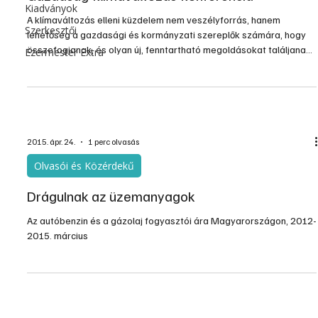
Kiadványok
A klímaváltozás elleni küzdelem nem veszélyforrás, hanem
Szerkesztői
lehetőség a gazdasági és kormányzati szereplők számára, hogy
összefogjanak, és olyan új, fenntartható megoldásokat találjanak,
Ezermester Extra
amelyeket gazdaságilag is megéri működtetni – mondta Roland
Galharague, Franciaország budapesti nagykövete kedden
Budapesten.
2015. ápr. 24.
1 perc olvasás
Olvasói és Közérdekű
Drágulnak az üzemanyagok
Az autóbenzin és a gázolaj fogyasztói ára Magyarországon, 2012-
2015. március