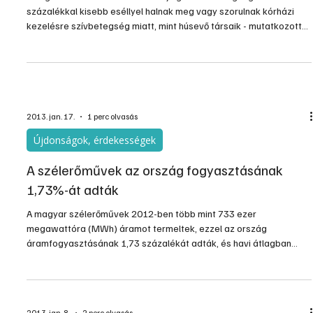
százalékkal kisebb eséllyel halnak meg vagy szorulnak kórházi
kezelésre szívbetegség miatt, mint húsevő társaik - mutatkozott
meg több mint 44 ezer brit felnőtt egészségügyi megfigyelése
alapján.
2013. jan. 17.
1 perc olvasás
Újdonságok, érdekességek
A szélerőművek az ország fogyasztásának
1,73%-át adták
A magyar szélerőművek 2012-ben több mint 733 ezer
megawattóra (MWh) áramot termeltek, ezzel az ország
áramfogyasztásának 1,73 százalékát adták, és havi átlagban
közel 340 ezer család áramigényét elégítették ki - közölte a
Magyar Szélenergia Ipari Társaság szerdán az MTI-vel.
2013. jan. 8.
2 perc olvasás