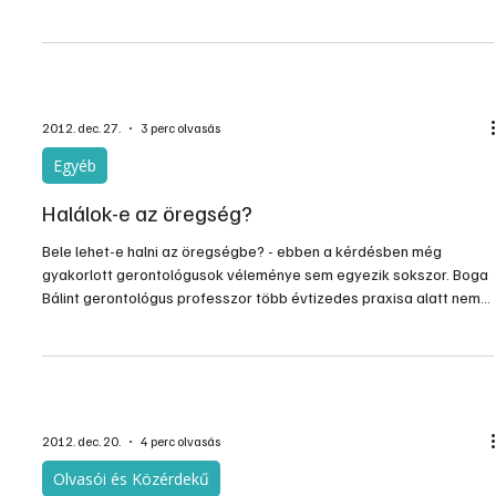
biztonsági felülvizsgálaton – mondta Kovács Antal, az MVM Paksi
Atomerőmű Zrt. kommunikációs igazgatója a 2012-es évet
értékelve pénteken az MTI-nek.
2012. dec. 27.
3 perc olvasás
Egyéb
Halálok-e az öregség?
Bele lehet-e halni az öregségbe? - ebben a kérdésben még
gyakorlott gerontológusok véleménye sem egyezik sokszor. Boga
Bálint gerontológus professzor több évtizedes praxisa alatt nem
találkozott egyetlen olyan idős korban elhunyttal sem, akinek a
halálát az a bizonyos "végelgyengülés" okozta volna, amire
néhány országban elfogadottan hivatkoznak a statisztikákban, a
halotti jegyzőkönyvek alapján.
2012. dec. 20.
4 perc olvasás
Olvasói és Közérdekű