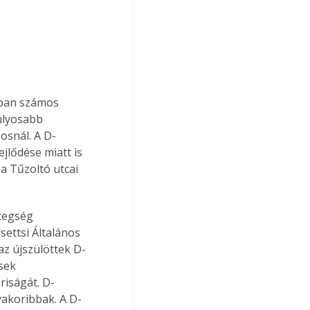
nban számos 
úlyosabb 
osnál. A D-
jlődése miatt is 
a Tűzoltó utcai 
tegség 
ettsi Általános 
az újszülöttek D-
sek 
riságát. D-
akoribbak. A D-