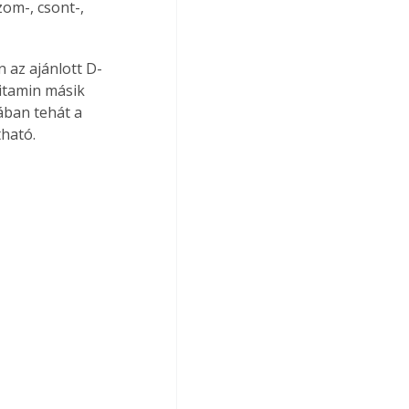
om-, csont-, 
 az ajánlott D-
itamin másik 
ában tehát a 
tható.