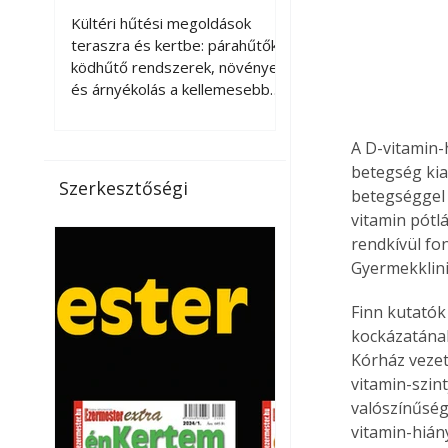
kellemesebbé a
Kültéri hűtési megoldások
teraszt és a kertet?
teraszra és kertbe: párahűtők,
ködhűtő rendszerek, növények
és árnyékolás a kellemesebb
nyári mikroklímáért. A kültéri
hűtés kérdése az utóbbi
A D-vitamin-
években egyre nagyobb
betegség kia
jelentőséget kapott, ahogy a
Szerkesztőségi
betegséggel 
nyári hőhullámok gyakoribbá és
vitamin pótlá
intenzívebbé váltak. Míg
korábban elsősorban a beltéri
rendkívül fo
klímaberendezések jelentették
Gyermekklini
a megoldást a meleg ellen, ma
már egyre többen keresnek
Finn kutatók
olyan kültéri hűtési
kockázatának
lehetőségeket is, amelyek a
Kórház vezető
teraszok, erkélyek, kertek vagy
vitamin-szin
vendégl
valószínűség
vitamin-hián