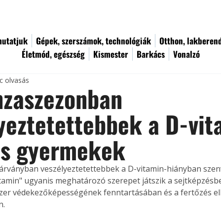
utatjuk
Gépek, szerszámok, technológiák
Otthon, lakberen
Életmód, egészség
Kismester
Barkács
Vonalzó
c olvasás
nzaszezonban
yeztetettebbek a D-vit
os gyermekek
járványban veszélyeztetettebbek a D-vitamin-hiányban sze
tamin" ugyanis meghatározó szerepet játszik a sejtképzésbe
er védekezőképességének fenntartásában és a fertőzés e
n.