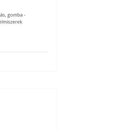
jás, gomba - 
elmiszerek 