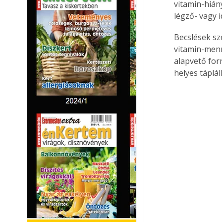
vitamin-hián
légző- vagy 
Becslések sz
vitamin-menn
alapvető for
helyes táplá