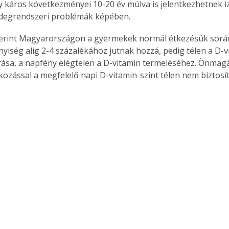
y káros következményei 10-20 év múlva is jelentkezhetnek iz
idegrendszeri problémák képében.
erint Magyarországon a gyermekek normál étkezésük során
yiség alig 2-4 százalékához jutnak hozzá, pedig télen a D-v
rása, a napfény elégtelen a D-vitamin termeléséhez. Önmag
lkozással a megfelelő napi D-vitamin-szint télen nem biztosí