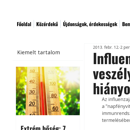
Főoldal
Közérdekű
Újdonságok, érdekességek
Bem
2013. febr. 12.
2 per
Influe
Kiemelt tartalom
veszél
hiány
Az influenza
a "napfényvi
immunrendsz
termelésébe
Extrém hőség: 7