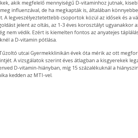
kek, akik megfelelő mennyiségű D-vitaminhoz jutnak, kisebb
meg influenzával, de ha megkapták is, általában könnyebben
. A legveszélyeztetettebb csoportok közül az idősek és a v
ldást jelent az oltás, az 1-3 éves korosztályt ugyanakkor az
g nem védik. Ezért is kiemelten fontos az anyatejes táplálás
nél a D-vitamin pótlása.
Tűzoltó utcai Gyermekklinikán évek óta mérik az ott megfo
ntjét. A vizsgálatok szerint éves átlagban a kisgyerekek leg
enved D-vitamin-hiányban, míg 15 százalékuknál a hiányszint
nika kedden az MTI-vel.