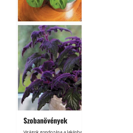
Szobanövények
Virágoskert: k
teraszon, laká
Virágok gondozása a lakásban,