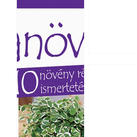
Ezermester lapszámai. A
Ezermester lapszámai
Laptapir kényelmes megoldás,
Laptapir kényelmes 
mert: – t
mert: – t
Széndioxid temető