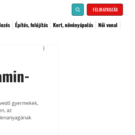
FELIRATKOZÁS
dezés
Építés, felújítás
Kert, növényápolás
Női vonal
amin-
nvedő gyermekek, 
n, az 
llenanyagának 