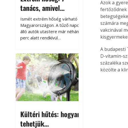
Azok a gyere
tanács, amivel
fertőződnek 
megóvhatjuk
betegségeket
Ismét extrém hőség várható
számára mego
autónkat a nyári
Magyarországon. A tűző napon
vakcinával mé
álló autók utastere már néhány
károktól
kisgyermekek
perc alatt rendkívül
felmelegszik, és rövid időn belül
A budapesti 
akár a 60-70 °C-ot is
D-vitamin-szi
megközelítheti. Ez nemcsak a
százaléka sz
beszállást teszi kellemetlenné,
hanem az autó állapotára és a
közölte a kli
benne hagyott tárgyakra is
káros hatással lehet. Néhány
egyszerű óvintézkedéssel
azonban jelentősen
csökkenthetjük a hőség káros
hatásait.
Kültéri hűtés: hogyan
tehetjük