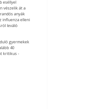
 eséllyel 
 vészelik át a 
árandós anyák 
 influenza elleni 
ról leváló 
rduló gyermekek 
alább 40 
 kritikus - 