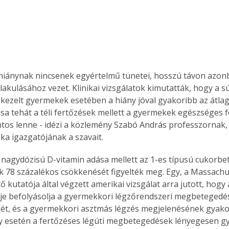
hiánynak nincsenek egyértelmű tünetei, hosszú távon azo
lakulásához vezet. Klinikai vizsgálatok kimutatták, hogy a s
kezelt gyermekek esetében a hiány jóval gyakoribb az átlag
sa tehát a téli fertőzések mellett a gyermekek egészséges fe
ntos lenne - idézi a közlemény Szabó András professzornak, 
ka igazgatójának a szavait.
 nagydózisú D-vitamin adása mellett az 1-es típusú cukorbe
 78 százalékos csökkenését figyelték meg. Egy, a Massachus
 kutatója által végzett amerikai vizsgálat arra jutott, hogy 
tje befolyásolja a gyermekkori légzőrendszeri megbetegedé
ét, és a gyermekkori asztmás légzés megjelenésének gyako
y esetén a fertőzéses légúti megbetegedések lényegesen gy