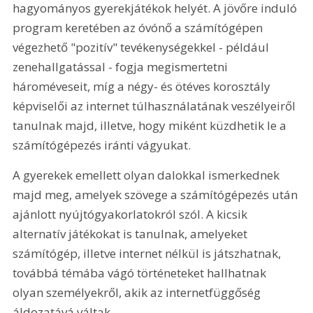
hagyományos gyerekjátékok helyét. A jövőre induló 
program keretében az óvónő a számítógépen 
végezhető "pozitív" tevékenységekkel - például 
zenehallgatással - fogja megismertetni 
hároméveseit, míg a négy- és ötéves korosztály 
képviselői az internet túlhasználatának veszélyeiről 
tanulnak majd, illetve, hogy miként küzdhetik le a 
számítógépezés iránti vágyukat.
A gyerekek emellett olyan dalokkal ismerkednek 
majd meg, amelyek szövege a számítógépezés után 
ajánlott nyújtógyakorlatokról szól. A kicsik 
alternatív játékokat is tanulnak, amelyeket 
számítógép, illetve internet nélkül is játszhatnak, 
továbbá témába vágó történeteket hallhatnak 
olyan személyekről, akik az internetfüggőség 
áldozatává váltak.