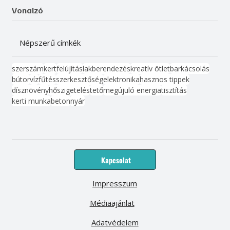
Vonalzó
Népszerű címkék
szerszám
kert
felújítás
lakberendezés
kreatív ötlet
barkácsolás
bútor
víz
fűtés
szerkesztőség
elektronika
hasznos tippek
dísznövény
hőszigetelés
tető
megújuló energia
tisztítás
kerti munka
beton
nyár
Kapcsolat
Impresszum
Médiaajánlat
Adatvédelem