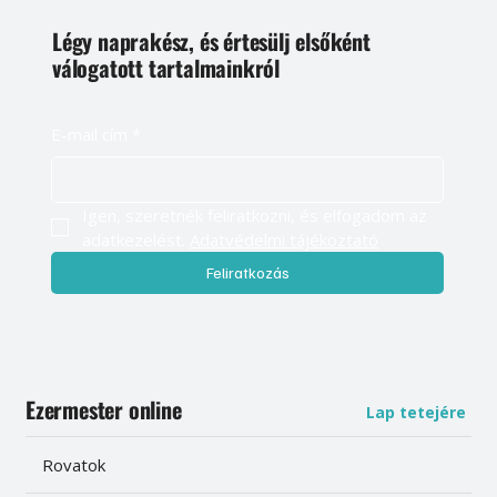
Légy naprakész, és értesülj elsőként
válogatott tartalmainkról
E-mail cím
*
Igen, szeretnék feliratkozni, és elfogadom az 
adatkezelést. 
Adatvédelmi tájékoztató
Feliratkozás
Ezermester online
Lap tetejére
Rovatok