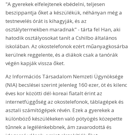
"A gyerekek elfelejtenek ebédelni, teljesen 
beszippantja őket a készülékük, néhányan még a 
testnevelés órát is kihagyják, és az 
osztálytermekben maradnak" - tárta fel Han, aki 
hatodik osztályosokat tanít a Cshilbo általános 
iskolában. Az okostelefonok ezért műanyagkosárba 
kerülnek reggelente, és a diákok csak a tanórák 
végén kapják vissza őket.
Az Információs Társadalom Nemzeti Ügynöksége 
(NIA) becslései szerint jelenleg 160 ezer, öt és kilenc 
éves kor közötti dél-koreai fiatalt érint az 
internetfüggőség az okostelefonok, táblagépek és 
asztali számítógépek révén. Ezek a gyerekek a 
különböző készülékeken való pötyögés közepette 
tűnnek a legélénkebbnek, ám zavarodottá és 