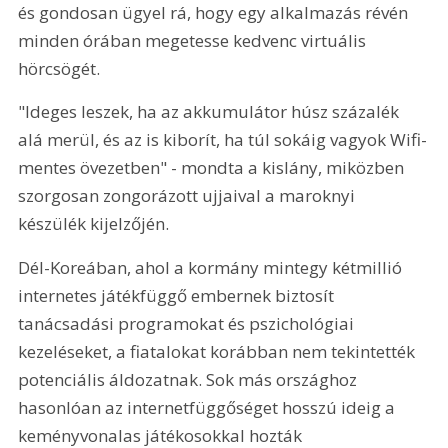
és gondosan ügyel rá, hogy egy alkalmazás révén 
minden órában megetesse kedvenc virtuális 
hörcsögét.
"Ideges leszek, ha az akkumulátor húsz százalék 
alá merül, és az is kiborít, ha túl sokáig vagyok Wifi-
mentes övezetben" - mondta a kislány, miközben 
szorgosan zongorázott ujjaival a maroknyi 
készülék kijelzőjén.
Dél-Koreában, ahol a kormány mintegy kétmillió 
internetes játékfüggő embernek biztosít 
tanácsadási programokat és pszichológiai 
kezeléseket, a fiatalokat korábban nem tekintették 
potenciális áldozatnak. Sok más országhoz 
hasonlóan az internetfüggőséget hosszú ideig a 
keményvonalas játékosokkal hozták 