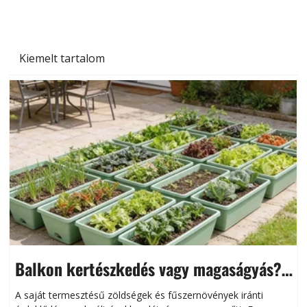
Kiemelt tartalom
Balkon kertészkedés vagy magaságyás?
Helytakarékos kertészkedés
A saját termesztésű zöldségek és fűszernövények iránti