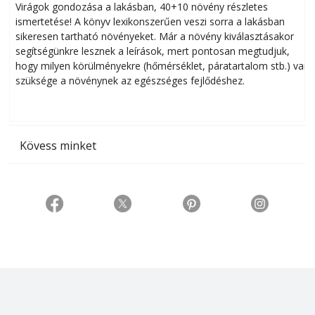
Virágok gondozása a lakásban, 40+10 növény részletes
ismertetése! A könyv lexikonszerűen veszi sorra a lakásban
s
sikeresen tart­ha­tó növényeket. Már a növény kiválasztásakor
h
segítségünkre lesznek a leírások, mert pontosan megtudjuk,
k
hogy milyen körülményekre (hőmérséklet, páratartalom stb.) van
szüksége a növénynek az egészséges fejlődéshez.
t
Kövess minket