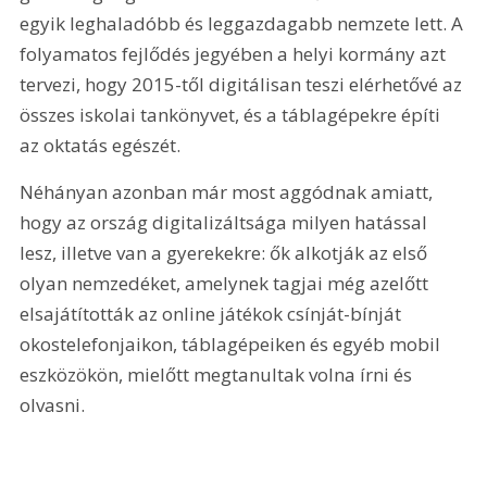
egyik leghaladóbb és leggazdagabb nemzete lett. A 
folyamatos fejlődés jegyében a helyi kormány azt 
tervezi, hogy 2015-től digitálisan teszi elérhetővé az 
összes iskolai tankönyvet, és a táblagépekre építi 
az oktatás egészét.
Néhányan azonban már most aggódnak amiatt, 
hogy az ország digitalizáltsága milyen hatással 
lesz, illetve van a gyerekekre: ők alkotják az első 
olyan nemzedéket, amelynek tagjai még azelőtt 
elsajátították az online játékok csínját-bínját 
okostelefonjaikon, táblagépeiken és egyéb mobil 
eszközökön, mielőtt megtanultak volna írni és 
olvasni.