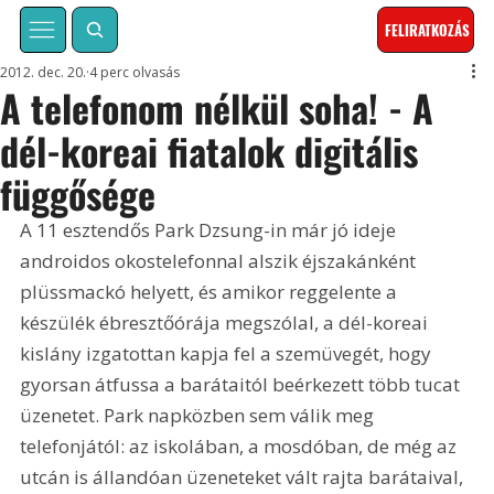
FELIRATKOZÁS
2012. dec. 20.
4 perc olvasás
A telefonom nélkül soha! - A
dél-koreai fiatalok digitális
függősége
A 11 esztendős Park Dzsung-in már jó ideje 
androidos okostelefonnal alszik éjszakánként 
plüssmackó helyett, és amikor reggelente a 
készülék ébresztőórája megszólal, a dél-koreai 
kislány izgatottan kapja fel a szemüvegét, hogy 
gyorsan átfussa a barátaitól beérkezett több tucat 
üzenetet. Park napközben sem válik meg 
telefonjától: az iskolában, a mosdóban, de még az 
utcán is állandóan üzeneteket vált rajta barátaival, 