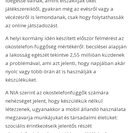
idegessé válnak, amint elszakítják őket 
játékszereiktől, gyakran még az evésről vagy a 
vécézésről is lemondanak, csak hogy folytathassák 
az online játszadozást.
A helyi kormány idén készített először felmérést az 
okostelefon-függőség mértékéről: becslései alapján 
a lakosság egészét tekintve 2,55 millióan küzdenek 
a problémával, ami azt jelenti, hogy napjában akár 
nyolc vagy több órán át is használják a 
készüléküket.
A NIA szerint az okostelefonfüggők számára 
nehézséget jelent, hogy készülékük nélkül 
létezzenek, ugyanakkor a mobil állandó használata 
megzavarja munkájukat és társadalmi életüket: 
szociális érintkezéseik jelentős részét 