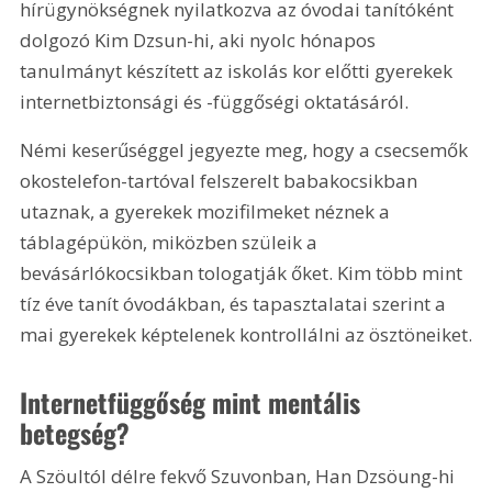
hírügynökségnek nyilatkozva az óvodai tanítóként 
dolgozó Kim Dzsun-hi, aki nyolc hónapos 
tanulmányt készített az iskolás kor előtti gyerekek 
internetbiztonsági és -függőségi oktatásáról.
Némi keserűséggel jegyezte meg, hogy a csecsemők 
okostelefon-tartóval felszerelt babakocsikban 
utaznak, a gyerekek mozifilmeket néznek a 
táblagépükön, miközben szüleik a 
bevásárlókocsikban tologatják őket. Kim több mint 
tíz éve tanít óvodákban, és tapasztalatai szerint a 
mai gyerekek képtelenek kontrollálni az ösztöneiket.
Internetfüggőség mint mentális 
betegség?
A Szöultól délre fekvő Szuvonban, Han Dzsöung-hi 