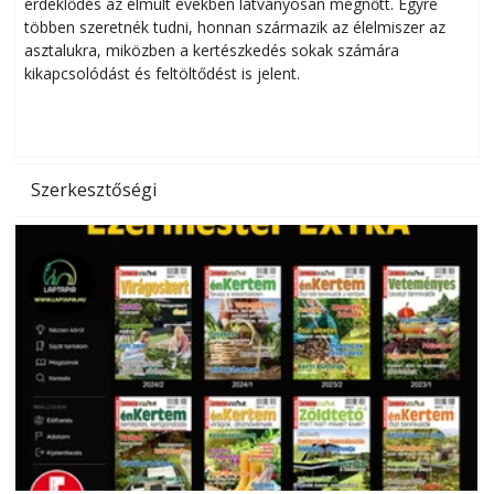
érdeklődés az elmúlt években látványosan megnőtt. Egyre
többen szeretnék tudni, honnan származik az élelmiszer az
l
asztalukra, miközben a kertészkedés sokak számára
kikapcsolódást és feltöltődést is jelent.
é
d
Szerkesztőségi