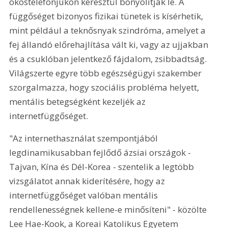
okostelefonjukon keresztül bonyolítják le. A 
függőséget bizonyos fizikai tünetek is kísérhetik, 
mint például a teknősnyak szindróma, amelyet a 
fej állandó előrehajlítása vált ki, vagy az ujjakban 
és a csuklóban jelentkező fájdalom, zsibbadtság. 
Világszerte egyre több egészségügyi szakember 
szorgalmazza, hogy szociális probléma helyett, 
mentális betegségként kezeljék az 
internetfüggőséget.
"Az internethasználat szempontjából 
legdinamikusabban fejlődő ázsiai országok - 
Tajvan, Kína és Dél-Korea - szentelik a legtöbb 
vizsgálatot annak kiderítésére, hogy az 
internetfüggőséget valóban mentális 
rendellenességnek kellene-e minősíteni" - közölte 
Lee Hae-Kook, a Koreai Katolikus Egyetem 