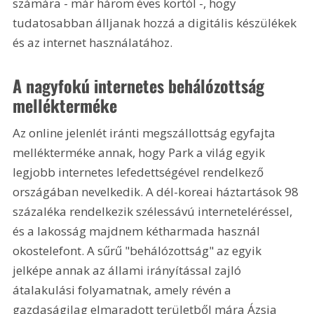
számára - már három éves kortól -, hogy 
tudatosabban álljanak hozzá a digitális készülékek 
és az internet használatához.
A nagyfokú internetes behálózottság 
mellékterméke
Az online jelenlét iránti megszállottság egyfajta 
mellékterméke annak, hogy Park a világ egyik 
legjobb internetes lefedettségével rendelkező 
országában nevelkedik. A dél-koreai háztartások 98 
százaléka rendelkezik szélessávú interneteléréssel, 
és a lakosság majdnem kétharmada használ 
okostelefont. A sűrű "behálózottság" az egyik 
jelképe annak az állami irányítással zajló 
átalakulási folyamatnak, amely révén a 
gazdaságilag elmaradott területből mára Ázsia 