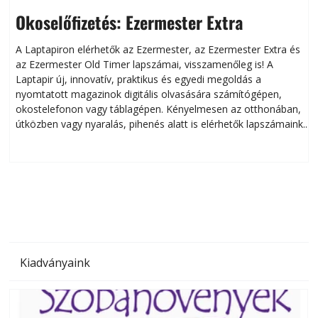
Okoselőfizetés: Ezermester Extra
A Laptapiron elérhetők az Ezermester, az Ezermester Extra és
az Ezermester Old Timer lapszámai, visszamenőleg is! A
Laptapir új, innovatív, praktikus és egyedi megoldás a
L
nyomtatott magazinok digitális olvasására számítógépen,
okostelefonon vagy táblagépen. Kényelmesen az otthonában,
útközben vagy nyaralás, pihenés alatt is elérhetők lapszámaink.
ú
Bárhol, bármikor, akár külföldön élve vagy dolgozva is
B
olvashatók az Ezermester lapszámai. A Laptapir kényelmes
megoldás, mert: – t
Kiadványaink