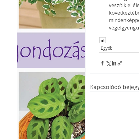
veszítik el 
következtébe
mindenképpen
végelgyengül
mti
Egyéb
Kapcsolódó bejeg