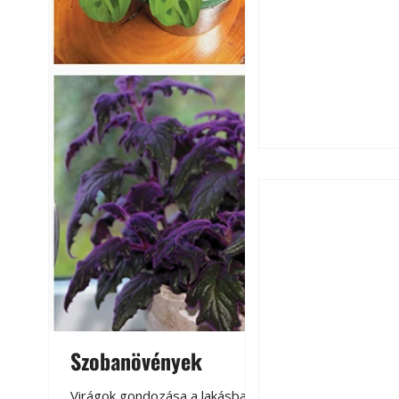
Okoselőfizetés: E
Szobanövények
Virágoskert: k
teraszon, laká
Virágok gondozása a lakásban,