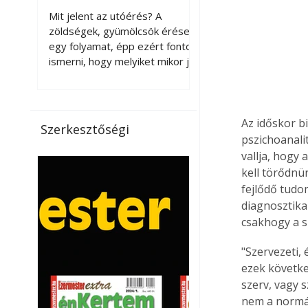
érnek tovább leszedés
Mit jelent az utóérés? A
után?
zöldségek, gyümölcsök érése
egy folyamat, épp ezért fontos
ismerni, hogy melyiket mikor jó
leszedni. Meg kell különböztetni
a gazdasági és a biológiai
érettséget. Például a
paradicsomot sokszor
Az időskor bi
Szerkesztőségi
gazdasági érettségben, azaz
pszichoanali
félig éretten szedik le, ezután
vallja, hogy
utaztatják hosszan, és még
kell törődn
pulton tartható kell legyen.
fejlődő tudo
Utóérik eközben, de nem lesz
diagnosztika
olyan ízű, mint amit a saját
csakhogy a s
kertünkben, biológiai
érettségben szedünk le. Teljes
"Szervezeti,
érettségben szedve nem
ezek követke
tárolható h
szerv, vagy 
nem a normá