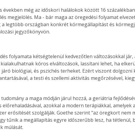
es években még az időskori halálokok között 16 százalékban 
és megjelölés. Ma - bár maga az öregedési folyamat elvezethe
g a legtöbb országban konkrét kórmegállapítást és kórmegj
Együtt jobban megéri!
lálozási jegyzőkönyvön.
Bővebb információ itt!
k az
Együtt jobban megéri! A
mester
könyvek tetszőleges
er Old
párosítással kedvezményes
dés folyamata kétségtelenül kedvezőtlen változásokkal jár
áron, 0 Ft postaköltséggel
ialakulhatnak kóros elváltozások, lassítani lehet, ha elkerü
ptapir új,
megrendelhetők!
 járó biológiai, és pszichés terheket. Ezért viszont dolgozni k
és egyedi
ntartásával, a testi és szellemi aktivitás megőrzésével, kie
tt
lvasására
elefonon
tudomány a maga módján járul hozzá, a geriátria fejlődéséve
nyelmesen
s előrehaladásával, azokkal a modern terápiákkal, amelyek a
ben vagy
r erősítését szolgálják. Goethe szerint "az öregkort nem me
t is
gy tűnik a megállapítás egyre időszerűbb lesz, ha tétlenül, 
. Bárhol,
ek múlását.
ön élve
ashatók az