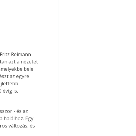
 Fritz Reimann 
an azt a nézetet 
 amelyekbe bele 
szt az egyre 
jlettebb 
évig is, 
szor - és az 
 halálhoz. Egy 
os változás, és 