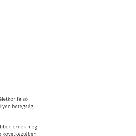
letkor felső 
ilyen betegség, 
többen érnek meg 
g következtében 