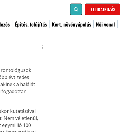
FELIRATKOZÁS
dezés
Építés, felújítás
Kert, növényápolás
Női vonal
erontológusok 
öbb évtizedes 
akinek a halálát 
lfogadottan 
skor kutatásával 
 Nem véletlenül, 
 egymillió 100 