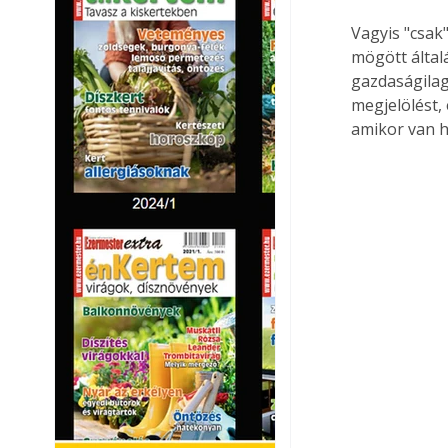
Vagyis "csak"
mögött által
gazdaságilag
megjelölést,
amikor van h