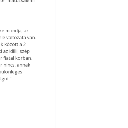
nte "matuzsálemi" 
ke mondja, az 
e változata van. 
k között a 2 
az idilli, szép 
 fiatal korban. 
 nincs, annak 
különleges 
ágot."