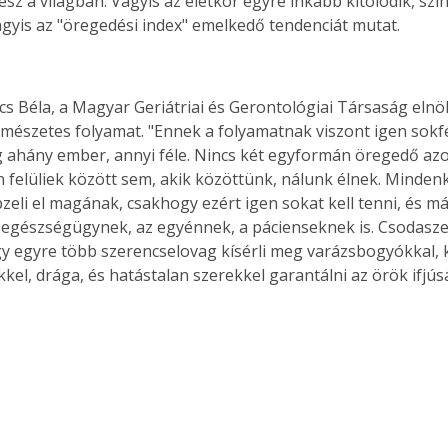
sz a világban. Vagyis az életkor egyre inkább kitolódik, szi
agyis az "öregedési index" emelkedő tendenciát mutat.
s Béla, a Magyar Geriátriai és Gerontológiai Társaság elnö
mészetes folyamat. "Ennek a folyamatnak viszont igen sokfél
g ahány ember, annyi féle. Nincs két egyformán öregedő azo
n felüliek között sem, akik közöttünk, nálunk élnek. Mindenki 
eli el magának, csakhogy ezért igen sokat kell tenni, és már
egészségügynek, az egyénnek, a pácienseknek is. Csodaszer
gy egyre több szerencselovag kísérli meg varázsbogyókkal, 
kel, drága, és hatástalan szerekkel garantálni az örök ifjús