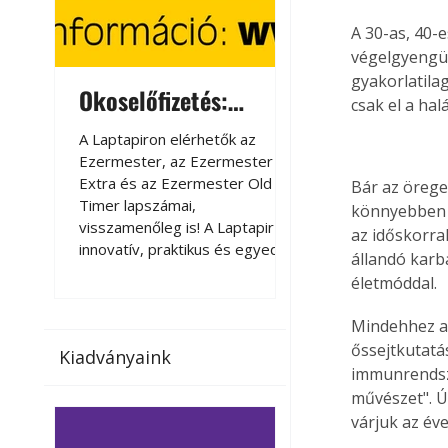
A 30-as, 40-
végelgyengül
gyakorlatila
Okoselőfizetés:
Okoselőfizetés
csak el a ha
Ezermester Extra
A Laptapiron elérhetők az
A Laptapiron elérhető
Ezermester, az Ezermester
Ezermester, az Ezer
Extra és az Ezermester Old
Extra és az Ezermest
Bár az örege
Timer lapszámai,
Timer lapszámai,
könnyebben k
visszamenőleg is! A Laptapir új,
visszamenőleg is! A La
az időskorral
innovatív, praktikus és egyedi
innovatív, praktikus 
állandó karba
megoldás a nyomtatott
megoldás a nyomtato
életmóddal.
magazinok digitális olvasására
magazinok digitális o
számítógépen, okostelefonon
számítógépen, okost
Mindehhez a 
vagy táblagépen. Kényelmesen
vagy táblagépen. Ké
őssejtkutatá
Kiadványaink
az otthonában, útközben vagy
az otthonában, útköz
immunrendsze
nyaralás, pihenés alatt is
nyaralás, pihenés alat
művészet". Ú
elérhetők lapszámaink. Bárhol,
elérhetők lapszámaink
várjuk az év
bármikor, akár külföldön élve
bármikor, akár külföld
vagy dolgozva is olvashatók az
vagy dolgozva is olv