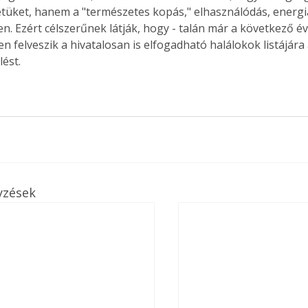
életüket, hanem a "természetes kopás," elhasználódás, energi
n. Ezért célszerűnek látják, hogy - talán már a következő é
 felveszik a hivatalosan is elfogadható halálokok listájára 
ést.
yzések