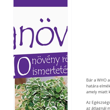
Ezermester lapszámai. A
Ezermester lapszámai
Laptapir kényelmes megoldás,
Laptapir kényelmes 
mert: – t
mert: – t
Bár a WHO a 
határa elmél
amely miatt 
Az Egészségü
az átlagnál 