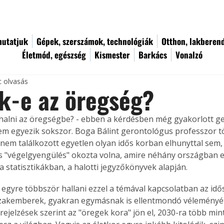
utatjuk
Gépek, szerszámok, technológiák
Otthon, lakberen
Életmód, egészség
Kismester
Barkács
Vonalzó
c olvasás
k-e az öregség?
 halni az öregségbe? - ebben a kérdésben még gyakorlott g
m egyezik sokszor. Boga Bálint gerontológus professzor t
 nem találkozott egyetlen olyan idős korban elhunyttal sem, 
s "végelgyengülés" okozta volna, amire néhány országban e
a statisztikákban, a halotti jegyzőkönyvek alapján.
gyre többször hallani ezzel a témával kapcsolatban az idő
zakemberek, gyakran egymásnak is ellentmondó véleményét.
rejelzések szerint az "öregek kora" jön el, 2030-ra több mint