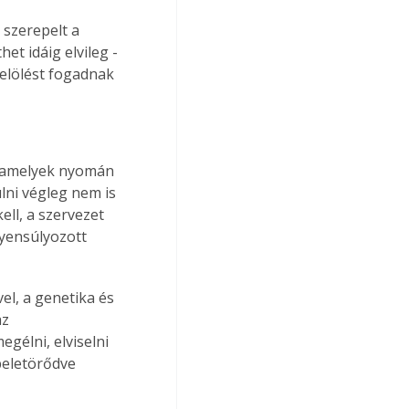
szerepelt a 
t idáig elvileg - 
elölést fogadnak 
, amelyek nyomán 
lni végleg nem is 
ell, a szervezet 
gyensúlyozott 
l, a genetika és 
z 
gélni, elviselni 
beletörődve 