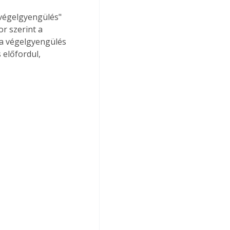
"végelgyengülés" 
r szerint a 
a végelgyengülés 
 előfordul, 