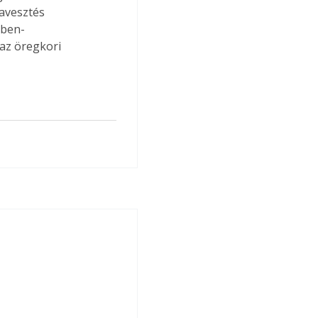
avesztés 
vben- 
az öregkori 