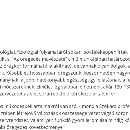
ológiai, fiziológiai folyamatáról sokan, sokféleképpen írtak.
tikus, "Az öregedés művészete" című munkájában határozott
 az öregkor formálható, alakítható, de vannak olyan dolgok,
ünk. Később és hosszabban öregszünk, köszönhetően nagyré
mánynak, a jobb, hatékonyabb egészségügyi ellátásnak, a fe
i módszereknek. Elméletileg valóban élhetnénk akár 120-130 
zervezetet az élet során sokféle kórokozó ártalom éri.
 és működésbeli ártalmakról van szó, - mondja Székács profes
ztében létrejövő változások összessége vezet végső soron a
szervrendszer, valamilyen funkció gyors leromlása mindig kór
lis öregedés következménye."