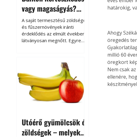
éves ember le
vagy magaságyás?
határokig, v
Helytakarékos
A saját termesztésű zöldségek
kertészkedés
és fűszernövények iránti
Ahogy Székác
érdeklődés az elmúlt években
öregedés ter
látványosan megnőtt. Egyre
többen szeretnék tudni, honnan
Gyakorlatila
származik az élelmiszer az
millió 60 éve
asztalukra, miközben a
öregkort képz
kertészkedés sokak számára
Nem csak az 
kikapcsolódást és feltöltődést
ellenére, ho
is jelent.
készítmények
Utóérő gyümölcsök és
zöldségek – melyek