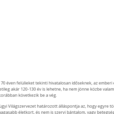
. A
megoldás,
70 éven felülieket tekinti hivatalosan időseknek, az emberi é
etileg akár 120-130 év is lehetne, ha nem jönne közbe valam
korábban következik be a vég.
gyi Világszervezet határozott álláspontja az, hogy egyre 
magasabb életkort, és nem is szervi bántalom, vagy betegsé