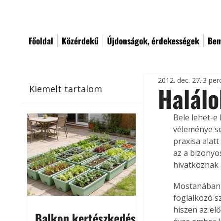
Főoldal
Közérdekű
Újdonságok, érdekességek
Bem
2012. dec. 27.
3 per
Halálo
Kiemelt tartalom
Bele lehet-e
véleménye se
praxisa alatt
az a bizonyo
hivatkoznak 
Mostanában e
foglalkozó s
hiszen az elő
Balkon kertészkedés