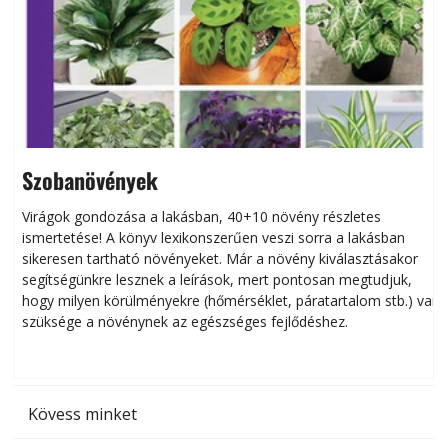
Szobanövények
Virágok gondozása a lakásban, 40+10 növény részletes
ismertetése! A könyv lexikonszerűen veszi sorra a lakásban
s
sikeresen tart­ha­tó növényeket. Már a növény kiválasztásakor
h
segítségünkre lesznek a leírások, mert pontosan megtudjuk,
k
hogy milyen körülményekre (hőmérséklet, páratartalom stb.) van
szüksége a növénynek az egészséges fejlődéshez.
t
Kövess minket