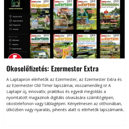
Okoselőfizetés: Ezermester Extra
A Laptapiron elérhetők az Ezermester, az Ezermester Extra és
az Ezermester Old Timer lapszámai, visszamenőleg is! A
Laptapir új, innovatív, praktikus és egyedi megoldás a
L
nyomtatott magazinok digitális olvasására számítógépen,
okostelefonon vagy táblagépen. Kényelmesen az otthonában,
útközben vagy nyaralás, pihenés alatt is elérhetők lapszámaink.
ú
Bárhol, bármikor, akár külföldön élve vagy dolgozva is
B
olvashatók az Ezermester lapszámai. A Laptapir kényelmes
megoldás, mert: – t