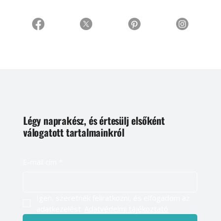
Légy naprakész, és értesülj elsőként
válogatott tartalmainkról
E-mail cím
*
Igen, szeretnék feliratkozni, és elfogadom az 
adatkezelést. 
Adatvédelmi tájékoztató