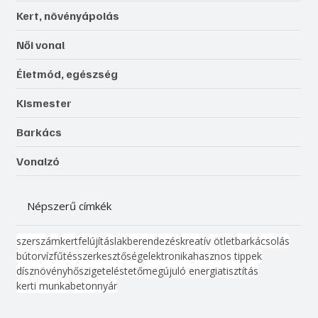
Kert, növényápolás
Női vonal
Életmód, egészség
Kismester
Barkács
Vonalzó
Népszerű címkék
szerszám
kert
felújítás
lakberendezés
kreatív ötlet
barkácsolás
bútor
víz
fűtés
szerkesztőség
elektronika
hasznos tippek
dísznövény
hőszigetelés
tető
megújuló energia
tisztítás
kerti munka
beton
nyár