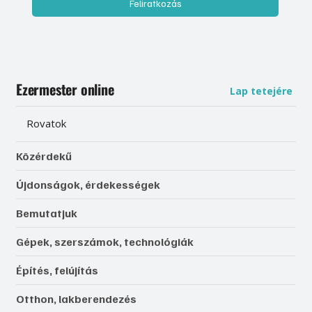
Feliratkozás
Ezermester online
Lap tetejére
Rovatok
Közérdekű
Újdonságok, érdekességek
Bemutatjuk
Gépek, szerszámok, technológiák
Építés, felújítás
Otthon, lakberendezés