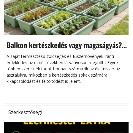
Balkon kertészkedés vagy magaságyás?
Helytakarékos kertészkedés
A saját termesztésű zöldségek és fűszernövények iránti
érdeklődés az elmúlt években látványosan megnőtt. Egyre
többen szeretnék tudni, honnan származik az élelmiszer az
l
asztalukra, miközben a kertészkedés sokak számára
kikapcsolódást és feltöltődést is jelent.
é
d
Szerkesztőségi