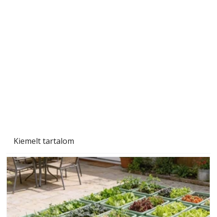
Naptej vagy napolaj? Melyiket válasszuk, és
miben különböznek?
Kiemelt tartalom