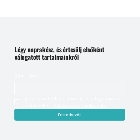
Légy naprakész, és értesülj elsőként
válogatott tartalmainkról
E-mail cím
*
Igen, szeretnék feliratkozni, és elfogadom az 
adatkezelést. 
Adatvédelmi tájékoztató
Feliratkozás