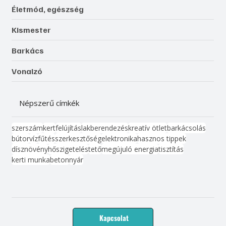
Életmód, egészség
Kismester
Barkács
Vonalzó
Népszerű címkék
szerszám
kert
felújítás
lakberendezés
kreatív ötlet
barkácsolás
bútor
víz
fűtés
szerkesztőség
elektronika
hasznos tippek
dísznövény
hőszigetelés
tető
megújuló energia
tisztítás
kerti munka
beton
nyár
Kapcsolat