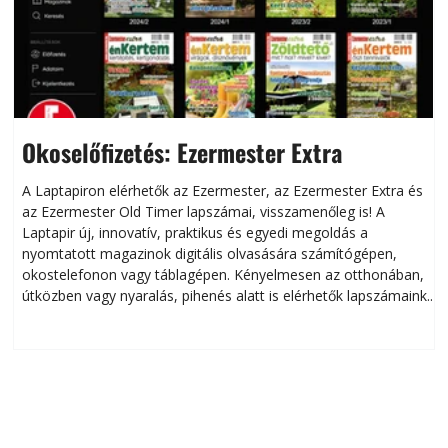
Okoselőfizetés: Ezermester Extra
A Laptapiron elérhetők az Ezermester, az Ezermester Extra és
az Ezermester Old Timer lapszámai, visszamenőleg is! A
Laptapir új, innovatív, praktikus és egyedi megoldás a
L
nyomtatott magazinok digitális olvasására számítógépen,
okostelefonon vagy táblagépen. Kényelmesen az otthonában,
útközben vagy nyaralás, pihenés alatt is elérhetők lapszámaink.
ú
Bárhol, bármikor, akár külföldön élve vagy dolgozva is
B
olvashatók az Ezermester lapszámai. A Laptapir kényelmes
megoldás, mert: – t