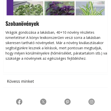
Szobanövények
Virágok gondozása a lakásban, 40+10 növény részletes
ismertetése! A könyv lexikonszerűen veszi sorra a lakásban
s
sikeresen tart­ha­tó növényeket. Már a növény kiválasztásakor
h
segítségünkre lesznek a leírások, mert pontosan megtudjuk,
k
hogy milyen körülményekre (hőmérséklet, páratartalom stb.) van
szüksége a növénynek az egészséges fejlődéshez.
t
Kövess minket