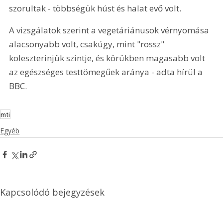
szorultak - többségük húst és halat evő volt. 
A vizsgálatok szerint a vegetáriánusok vérnyomása 
alacsonyabb volt, csakúgy, mint "rossz" 
koleszterinjük szintje, és körükben magasabb volt 
az egészséges testtömegűek aránya - adta hírül a 
BBC.
mti
Egyéb
Kapcsolódó bejegyzések