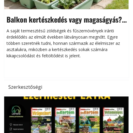
Balkon kertészkedés vagy magaságyás?
Helytakarékos kertészkedés
A saját termesztésű zöldségek és fűszernövények iránti
érdeklődés az elmúlt években látványosan megnőtt. Egyre
többen szeretnék tudni, honnan származik az élelmiszer az
l
asztalukra, miközben a kertészkedés sokak számára
kikapcsolódást és feltöltődést is jelent.
é
d
Szerkesztőségi