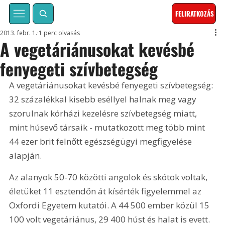
FELIRATKOZÁS
2013. febr. 1.
1 perc olvasás
A vegetáriánusokat kevésbé
fenyegeti szívbetegség
A vegetáriánusokat kevésbé fenyegeti szívbetegség: 
32 százalékkal kisebb eséllyel halnak meg vagy 
szorulnak kórházi kezelésre szívbetegség miatt, 
mint húsevő társaik - mutatkozott meg több mint 
44 ezer brit felnőtt egészségügyi megfigyelése 
alapján.
Az alanyok 50-70 közötti angolok és skótok voltak, 
életüket 11 esztendőn át kísérték figyelemmel az 
Oxfordi Egyetem kutatói. A 44 500 ember közül 15 
100 volt vegetáriánus, 29 400 húst és halat is evett.