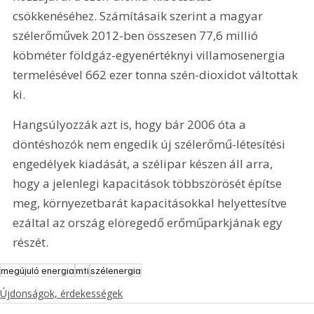
csökkenéséhez. Számításaik szerint a magyar 
szélerőművek 2012-ben összesen 77,6 millió 
köbméter földgáz-egyenértéknyi villamosenergia 
termelésével 662 ezer tonna szén-dioxidot váltottak 
ki.
Hangsúlyozzák azt is, hogy bár 2006 óta a 
döntéshozók nem engedik új szélerőmű-létesítési 
engedélyek kiadását, a szélipar készen áll arra, 
hogy a jelenlegi kapacitások többszörösét építse 
meg, környezetbarát kapacitásokkal helyettesítve 
ezáltal az ország elöregedő erőműparkjának egy 
részét.
megújuló energia
mti
szélenergia
Újdonságok, érdekességek