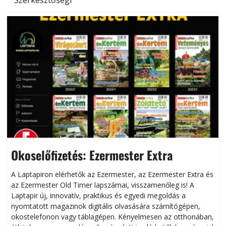
Okoselőfizetés: Ezermester Extra
A Laptapiron elérhetők az Ezermester, az Ezermester Extra és
az Ezermester Old Timer lapszámai, visszamenőleg is! A
Laptapir új, innovatív, praktikus és egyedi megoldás a
L
nyomtatott magazinok digitális olvasására számítógépen,
okostelefonon vagy táblagépen. Kényelmesen az otthonában,