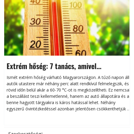
Extrém hőség: 7 tanács, amivel
megóvhatjuk autónkat a nyári károktól
Ismét extrém hőség várható Magyarországon. A tűző napon álló
autók utastere már néhány perc alatt rendkívül felmelegszik, és
rövid időn belül akár a 60-70 °C-ot is megközelítheti. Ez nemcsak
n
a beszállást teszi kellemetlenné, hanem az autó állapotára és a
benne hagyott tárgyakra is káros hatással lehet. Néhány
egyszerű óvintézkedéssel azonban jelentősen csökkenthetjük a
hőség káros hatásait.
l
Szerkesztőségi