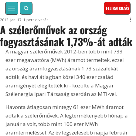
FELIRATKOZÁS
2013. jan. 17.
1 perc olvasás
A szélerőművek az ország
fogyasztásának 1,73%-át adták
A magyar szélerőművek 2012-ben több mint 733 
ezer megawattóra (MWh) áramot termeltek, ezzel 
az ország áramfogyasztásának 1,73 százalékát 
adták, és havi átlagban közel 340 ezer család 
áramigényét elégítették ki - közölte a Magyar 
Szélenergia Ipari Társaság szerdán az MTI-vel. 
Havonta átlagosan mintegy 61 ezer MWh áramot 
adtak a szélerőművek. A legtermékenyebb hónap a 
január a volt, több mint 100 ezer MWh 
áramtermeléssel. Az év legszelesebb napja február 