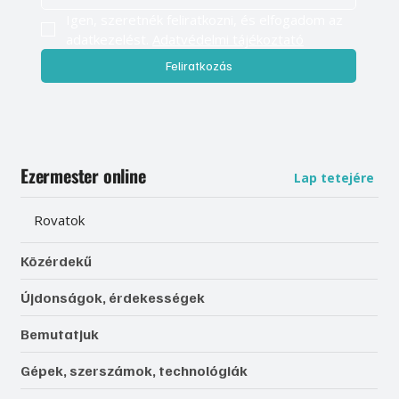
Igen, szeretnék feliratkozni, és elfogadom az 
adatkezelést. 
Adatvédelmi tájékoztató
Feliratkozás
Ezermester online
Lap tetejére
Rovatok
Közérdekű
Újdonságok, érdekességek
Bemutatjuk
Gépek, szerszámok, technológiák