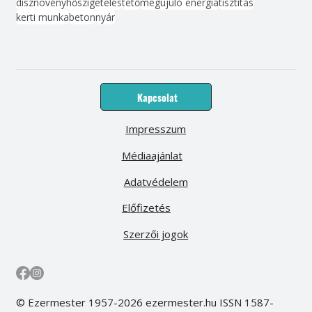
dísznövény
hőszigetelés
tető
megújuló energia
tisztítás
kerti munka
beton
nyár
Kapcsolat
Impresszum
Médiaajánlat
Adatvédelem
Előfizetés
Szerzői jogok
© Ezermester 1957-2026 ezermester.hu ISSN 1587-