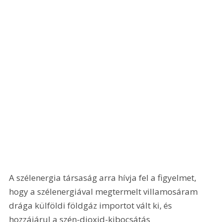
A szélenergia társaság arra hívja fel a figyelmet, 
hogy a szélenergiával megtermelt villamosáram 
drága külföldi földgáz importot vált ki, és 
hozzájárul a szén-dioxid-kibocsátás 