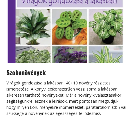
Szobanövények
Virágok gondozása a lakásban, 40+10 növény részletes
ismertetése! A könyv lexikonszerűen veszi sorra a lakásban
s
sikeresen tart­ha­tó növényeket. Már a növény kiválasztásakor
h
segítségünkre lesznek a leírások, mert pontosan megtudjuk,
k
hogy milyen körülményekre (hőmérséklet, páratartalom stb.) van
szüksége a növénynek az egészséges fejlődéshez.
t