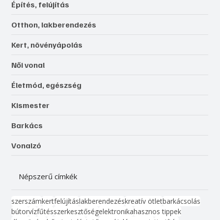
Építés, felújítás
Otthon, lakberendezés
Kert, növényápolás
Női vonal
Életmód, egészség
Kismester
Barkács
Vonalzó
Népszerű címkék
szerszám
kert
felújítás
lakberendezés
kreatív ötlet
barkácsolás
bútor
víz
fűtés
szerkesztőség
elektronika
hasznos tippek