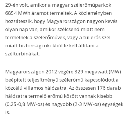
29-én volt, amikor a magyar szélerőműparkok 
6854 MWh áramot termeltek. A közleményben 
hozzáteszik, hogy Magyarországon nagyon kevés 
olyan nap van, amikor szélcsend miatt nem 
termelnek a szélerőművek, vagy a túl erős szél 
miatt biztonsági okokból le kell állítani a 
szélturbinákat.
Magyarországon 2012 végére 329 megawatt (MW) 
beépített teljesítményű szélerőmű kapcsolódott a 
közcélú villamos hálózatra. Az összesen 176 darab 
hálózatra termelő erőmű között vannak kisebb 
(0,25-0,8 MW-os) és nagyobb (2-3 MW-os) egységek 
is.