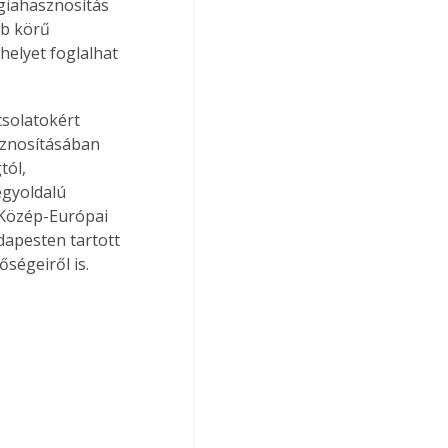
giahasznosítás 
bb körű 
helyet foglalhat 
solatokért 
sznosításában 
ól, 
egyoldalú 
 Közép-Európai 
apesten tartott 
ségeiről is.