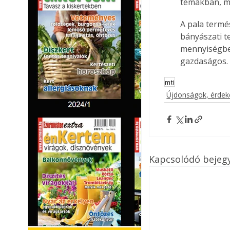
témákban, mi
A pala termé
bányászati t
mennyiségben
gazdaságos.
mti
Újdonságok, érde
Kapcsolódó bejeg