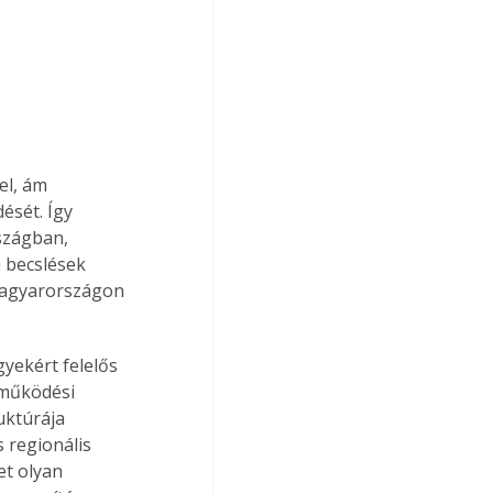
el, ám 
ését. Így 
szágban, 
 becslések 
 Magyarországon 
yekért felelős 
tműködési 
uktúrája 
 regionális 
et olyan 