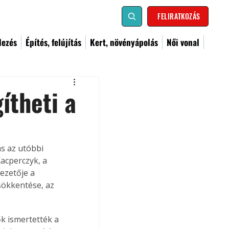
FELIRATKOZÁS
dezés
Építés, felújítás
Kert, növényápolás
Női vonal
ítheti a
s az utóbbi 
acperczyk, a 
ezetője a 
ökkentése, az 
k ismertették a 