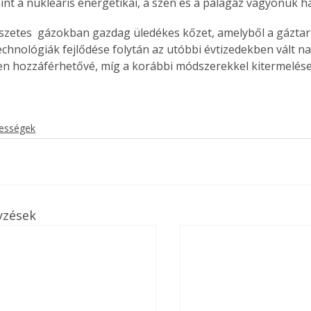
nt a nukleáris energetikai, a szén és a palagáz vagyonuk h
szetes  gázokban gazdag üledékes kőzet, amelyből a gáztar
echnológiák fejlődése folytán az utóbbi évtizedekben vált na
 hozzáférhetővé, míg a korábbi módszerekkel kitermelése
kességek
yzések