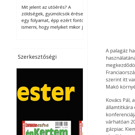
érnek tovább leszedés
Mit jelent az utóérés? A
után?
zöldségek, gyümölcsök érése
egy folyamat, épp ezért fontos
ismerni, hogy melyiket mikor jó
leszedni. Meg kell különböztetni
a gazdasági és a biológiai
érettséget. Például a
A palagáz ha
paradicsomot sokszor
Szerkesztőségi
használatána
gazdasági érettségben, azaz
megkezdődött
félig éretten szedik le, ezután
Franciaorszá
utaztatják hosszan, és még
szerint itt 
pulton tartható kell legyen.
Utóérik eközben, de nem lesz
Makó környé
olyan ízű, mint amit a saját
Kovács Pál, 
kertünkben, biológiai
érettségben szedünk le. Teljes
államtitkára
érettségben szedve nem
konferenciáj
tárolható h
várhatóan 20
gázpiac. Kie