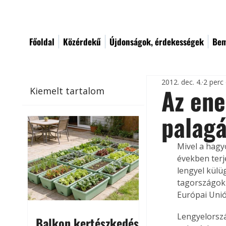
Főoldal
Közérdekű
Újdonságok, érdekességek
Bem
2012. dec. 4.
2 perc
Az ene
Kiemelt tartalom
palag
Mivel a hagy
években terj
lengyel külü
tagországok 
Európai Unió
Lengyelorszá
Balkon kertészkedés