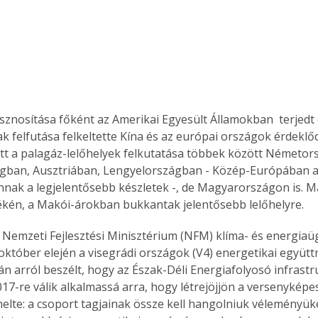
sznosítása főként az Amerikai Egyesült Államokban  terjedt 
k felfutása felkeltette Kína és az európai országok érdeklőd
 a palagáz-lelőhelyek felkutatása többek között Németor
gban, Ausztriában, Lengyelországban - Közép-Európában a
vannak a legjelentősebb készletek -, de Magyarországon is.
kén, a Makói-árokban bukkantak jelentősebb lelőhelyre.
a Nemzeti Fejlesztési Minisztérium (NFM) klíma- és energiaüg
 október elején a visegrádi országok (V4) energetikai együt
án arról beszélt, hogy az Észak-Déli Energiafolyosó infrastr
17-re válik alkalmassá arra, hogy létrejöjjön a versenyképes
melte: a csoport tagjainak össze kell hangolniuk véleményük