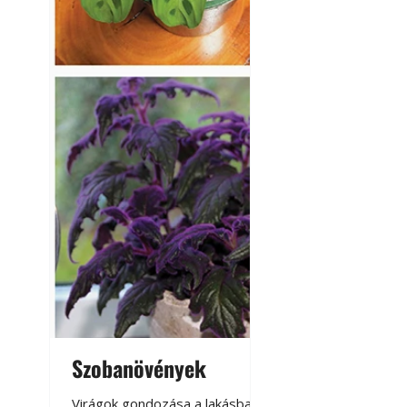
Szobanövények
Virágoskert: k
teraszon, laká
Virágok gondozása a lakásban,