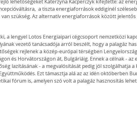
ejlő lehetőségeket Katerzyna Kacperczyk kifejtette: az ener
ncepcióváltásra,  a tiszta energiaforrások eddiginél szélese
 van szükség. Az alternatív energiaforrások között jelentős 
ki, a lengyel Lotos Energiaipari cégcsoport nemzetközi kapc
ályának vezető tanácsadója arról beszélt, hogy a palagáz ha
etőségek rejlenek a közép-európai térségben Lengyelországt
on és Horvátországon át, Bulgáriáig. Ennek a célnak - az 
ség lazításának - a megvalósítását pedig jól szolgálhatja a
Együttműködés. Ezt támasztja alá az az idén októberben Bud
tikai fórum is, amelyen szó volt a palagáz hasznosítás lehető