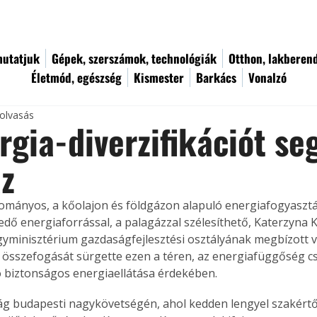
utatjuk
Gépek, szerszámok, technológiák
Otthon, lakberen
Életmód, egészség
Kismester
Barkács
Vonalzó
 olvasás
rgia-diverzifikációt seg
áz
ományos, a kőolajon és földgázon alapuló energiafogyasztá
edő energiaforrással, a palagázzal szélesíthető, Katerzyna K
gyminisztérium gazdaságfejlesztési osztályának megbízott v
összefogását sürgette ezen a téren, az energiafüggőség cs
 biztonságos energiaellátása érdekében.
g budapesti nagykövetségén, ahol kedden lengyel szakértő