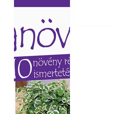
Ezermester lapszámai. A
Ezermester lapszámai
Laptapir kényelmes megoldás,
Laptapir kényelmes 
mert: – t
mert: – t
Yamaha koncepci