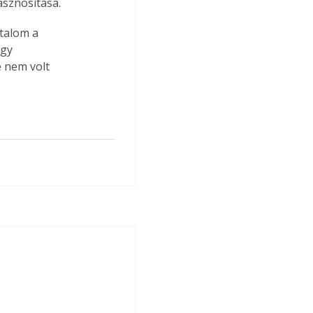
asznosítása.
talom a 
gy 
 nem volt 