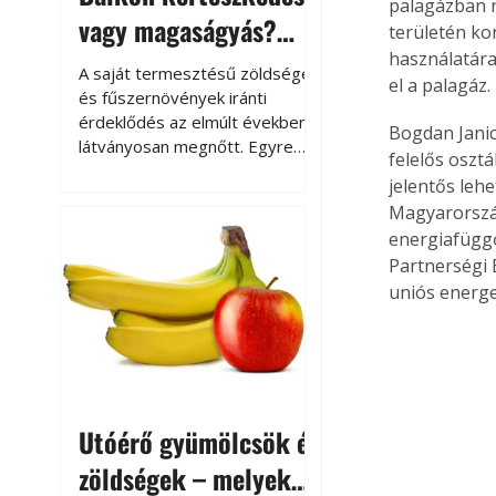
palagázban r
vagy magaságyás?
területén ko
Helytakarékos
használatára
A saját termesztésű zöldségek
el a palagáz.
kertészkedés
és fűszernövények iránti
érdeklődés az elmúlt években
Bogdan Janic
látványosan megnőtt. Egyre
felelős oszt
többen szeretnék tudni, honnan
jelentős leh
származik az élelmiszer az
Magyarország
asztalukra, miközben a
energiafüggő
kertészkedés sokak számára
Partnerségi 
kikapcsolódást és feltöltődést
uniós energe
is jelent.
Utóérő gyümölcsök és
zöldségek – melyek