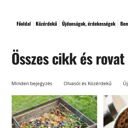
Főoldal
Közérdekű
Újdonságok, érdekességek
Bem
Összes cikk és rovat
Minden bejegyzés
Olvasói és Közérdekű
Új
Építés, felújítás
Otthon, lakberendezés