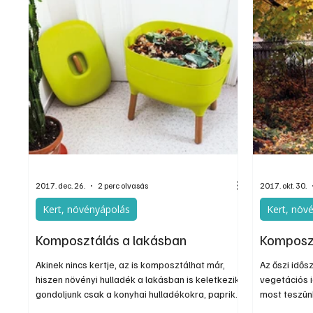
2017. dec. 26.
2 perc olvasás
2017. okt. 30.
Kert, növényápolás
Kert, növ
Komposztálás a lakásban
Komposz
Akinek nincs kertje, az is komposztálhat már,
Az őszi idős
hiszen növényi hulladék a lakásban is keletkezik,
vegetációs 
gondoljunk csak a konyhai hulladékokra, paprika
most teszün
csumákra, uborka héjakra stb. Vásárolhatunk
élvezhetjük 