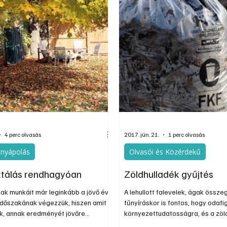
azonban szükség van egy gépre 
kiválasztásához íme néhány sze
4 perc olvasás
2017. jún. 21.
1 perc olvasás
ényápolás
Olvasói és Közérdekű
tálás rendhagyóan
Zöldhulladék gyűjtés
zak munkáit már leginkább a jövő év
A lehullott falevelek, ágak össze
időszakának végezzük, hiszen amit
fűnyíráskor is fontos, hogy odafi
k, annak eredményét jövőre
környezettudatosságra, és a zöl
főként azzal, hogy tavasszal kisebb
gyűjtést válasszuk. Ugyanis az í