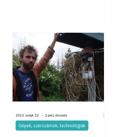
olyan beltéri komposztálót, mely egyáltalán nem
lesz a munka
engedi ki a szagokat, és az ott készült
kapkodjunk 
komposzttal – amellett, hogy örülünk annak,
lomb, mint k
hogy környezettudatosan használtuk fel a
hiányoljuk, 
keletkező szerves hulladékokat – cserepes
méretét, így
virágainkat vagy balkonnövényeinket is
a lomb, iga
megörvendeztethetjük.
össze kell g
2015. szept. 22.
2 perc olvasás
Gépek, szerszámok, technológiák