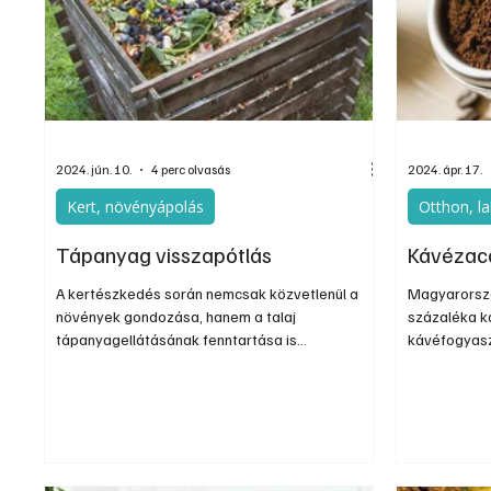
Egyéb
Elektronika
Hobby
Általá
2024. jún. 10.
4 perc olvasás
2024. ápr. 17.
Kert, növényápolás
Otthon, l
Tápanyag visszapótlás
Kávézacc
A kertészkedés során nemcsak közvetlenül a
Magyarorszá
növények gondozása, hanem a talaj
százaléka ká
tápanyagellátásának fenntartása is
kávéfogyasz
kiemelkedően fontos. A konyhakertekben,
keletkezik.
amelyek különböző zöldségek, gyümölcsök és
a szemétbe 
fűszernövények termesztésére szolgálnak,
százalékuk 
különösen lényeges a megfelelő tápanyag-
konyhai bio
utánpótlás, hogy a növények egészségesek
ingyenes me
legyenek, és jól fejlődjenek.