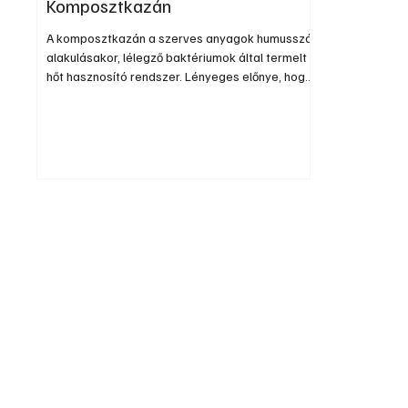
Komposztkazán
A komposztkazán a szerves anyagok humusszá
alakulásakor, lélegző baktériumok által termelt
hőt hasznosító rendszer. Lényeges előnye, hogy
nincs fizikai égés, így a széntömeg nem szén-
dioxiddá, hanem éltető humusszá alakul,
miközben hőt termel. Ezt a szabad energiát
télikert, padló és fal fűtésére, illetve használati
meleg víz előállításra is használhatjuk.