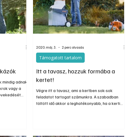
Szerkesztői
Ezermester Extra
2020. máj. 3.
2 perc olvasás
Támogatott tartalom
skázók
Itt a tavasz, hozzuk formába a
kertet!
k mindig adnak
krok vagy a
Végre itt a tavasz, ami a kertben sok-sok
növekedését
feladatot tartogat számunkra. A szabadban
szanyesésével
töltött idő akkor a leghatékonyabb, ha a kerti
esedék további
munka elvégzésében profi gépek állnak
komposztáló,
rendelkezésünkre.
óvá lehet
egyéb kerti
 felaprításához