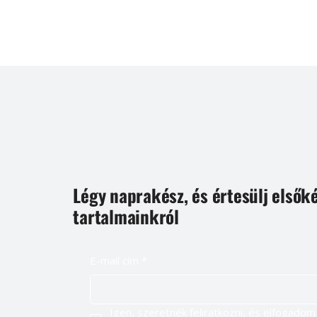
Légy naprakész, és értesülj elsők
tartalmainkról
E-mail cím
*