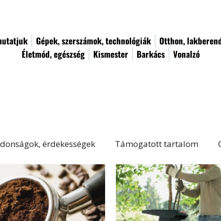
utatjuk
Gépek, szerszámok, technológiák
Otthon, lakberen
Életmód, egészség
Kismester
Barkács
Vonalzó
donságok, érdekességek
Támogatott tartalom
Életmód, egészség
Kert, növényápolás
Női von