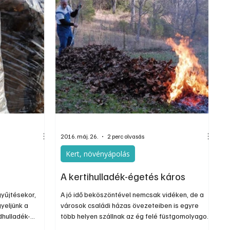
is, amelynek
mpont
2016. máj. 26.
2 perc olvasás
Kert, növényápolás
A kertihulladék-égetés káros
gyűjtésekor,
A jó idő beköszöntével nemcsak vidéken, de a
gyeljünk a
városok családi házas övezeteiben is egyre
dhulladék-
több helyen szállnak az ég felé füstgomolyagok.
gy begyűjtésre
Ezt az összegyűlt levelek és egyéb kerti