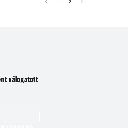
1
2
ént válogatott
Igen, szeretnék feliratkozni, és elfogadom az adatkezelést. 