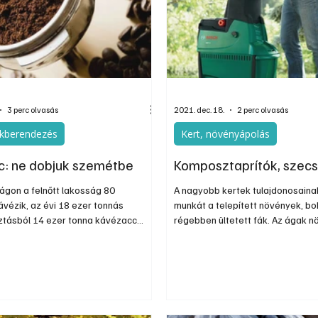
nos
Információs oldal
Oldtimer
Kiadványok
3 perc olvasás
2021. dec. 18.
2 perc olvasás
akberendezés
Kert, növényápolás
: ne dobjuk szemétbe
Komposztaprítók, szec
gon a felnőtt lakosság 80
A nagyobb kertek tulajdonosaina
vézik, az évi 18 ezer tonnás
munkát a telepített növények, bo
tásból 14 ezer tonna kávézacc
régebben ültetett fák. Az ágak 
 Csaknem minden második fogyasztó
ugyanis többnyire csak ezek vis
dobja a kávézaccot, és csak 10
lehet formában tartani. Ám a ny
szeretné komposztálni, bár a
tárolása gondot okoz, ha nincs 
hulladékgyűjtés szervezett és
ahol ledarálva újra hasznosíthat
goldása változást hozhat ebben.
változtatni a levágott ágakat és 
hulladékot. Az ágak és nyesedék