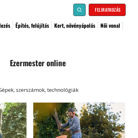
FELIRATKOZÁS
dezés
Építés, felújítás
Kert, növényápolás
Női vonal
Ezermester online
Gépek, szerszámok, technológiák
al
Kismester
Barkács
Címoldal