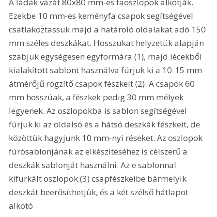
A ládák vázát 80x80 mm-es faoszlopok alkotják. 
Ezekbe 10 mm-es keményfa csapok segítségével 
csatlakoztassuk majd a határoló oldalakat adó 150 
mm széles deszkákat. Hosszukat helyzetük alapján 
szabjuk egységesen egyformára (1), majd lécekből 
kialakított sablont használva fúrjuk ki a 10-15 mm 
átmérőjű rögzítő csapok fészkeit (2). A csapok 60 
mm hosszúak, a fészkek pedig 30 mm mélyek 
legyenek. Az oszlopokba is sablon segítségével 
fúrjuk ki az oldalsó és a hátsó deszkák fészkeit, de 
közöttük hagyjunk 10 mm-nyi réseket. Az oszlopok 
fúrósablonjának az elkészítéséhez is célszerű a 
deszkák sablonját használni. Az e sablonnal 
kifurkált oszlopok (3) csapfészkeibe bármelyik 
deszkát beerősíthetjük, és a két szélső hátlapot 
alkotó 