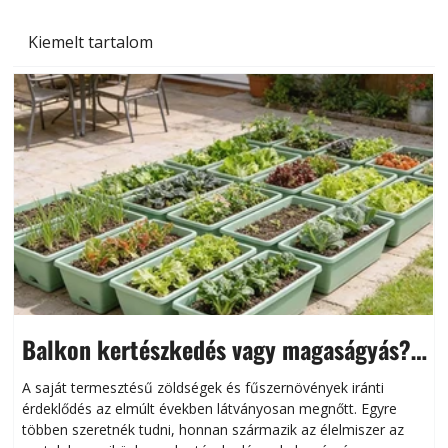
Kiemelt tartalom
Balkon kertészkedés vagy magaságyás?
Helytakarékos kertészkedés
A saját termesztésű zöldségek és fűszernövények iránti
érdeklődés az elmúlt években látványosan megnőtt. Egyre
többen szeretnék tudni, honnan származik az élelmiszer az
l