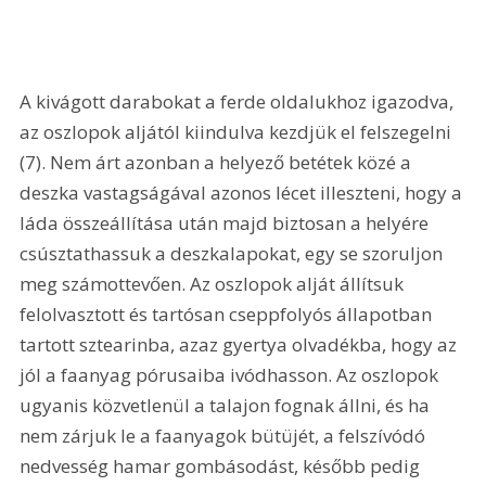
A kivágott darabokat a ferde oldalukhoz igazodva, 
az oszlopok aljától kiindulva kezdjük el felszegelni 
(7). Nem árt azonban a helyező betétek közé a 
deszka vastagságával azonos lécet illeszteni, hogy a 
láda összeállítása után majd biztosan a helyére 
csúsztathassuk a deszkalapokat, egy se szoruljon 
meg számottevően. Az oszlopok alját állítsuk 
felolvasztott és tartósan cseppfolyós állapotban 
tartott sztearinba, azaz gyertya olvadékba, hogy az 
jól a faanyag pórusaiba ivódhasson. Az oszlopok 
ugyanis közvetlenül a talajon fognak állni, és ha 
nem zárjuk le a faanyagok bütüjét, a felszívódó 
nedvesség hamar gombásodást, később pedig 