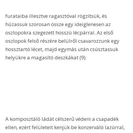
furataiba illesztve ragasztóval rögzítsük, és 
húzassuk szorosan össze egy ideiglenesen az 
oszlopokra szegezett hosszú lécpárral. Az első 
oszlopok felső részére belülről csavarozzunk egy 
hossztartó lécet, majd egymás után csúsztassuk 
helyükre a magasító deszkákat (9). 
A komposztáló ládát célszerű védeni a csapadék 
ellen, ezért felületeit kenjük be konzerváló lazúrral, 