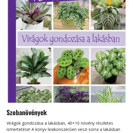
Szobanövények
Virágok gondozása a lakásban, 40+10 növény részletes
ismertetése! A könyv lexikonszerűen veszi sorra a lakásban
s