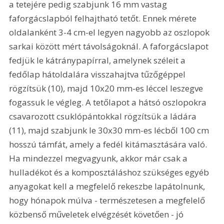
a tetejére pedig szabjunk 16 mm vastag 
faforgácslapból felhajtható tetőt. Ennek mérete 
oldalanként 3-4 cm-el legyen nagyobb az oszlopok 
sarkai között mért távolságoknál. A faforgácslapot 
fedjük le kátránypapírral, amelynek széleit a 
fedőlap hátoldalára visszahajtva tűzőgéppel 
rögzítsük (10), majd 10x20 mm-es léccel leszegve 
fogassuk le végleg. A tetőlapot a hátsó oszlopokra 
csavarozott csuklópántokkal rögzítsük a ládára 
(11), majd szabjunk le 30x30 mm-es lécből 100 cm 
hosszú támfát, amely a fedél kitámasztására való. 
Ha mindezzel megvagyunk, akkor már csak a 
hulladékot és a komposztáláshoz szükséges egyéb 
anyagokat kell a megfelelő rekeszbe lapátolnunk, 
hogy hónapok múlva - természetesen a megfelelő 
közbenső műveletek elvégzését követően - jó 