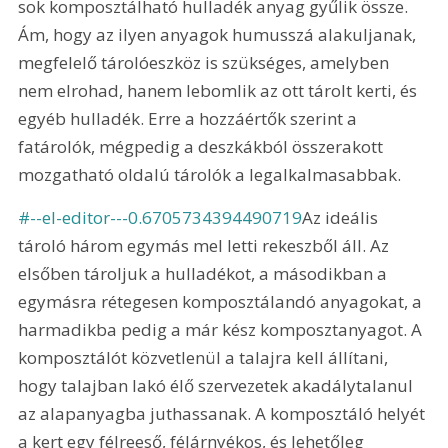
sok komposztálható hulladék anyag gyűlik össze. 
Ám, hogy az ilyen anyagok humusszá alakuljanak, 
megfelelő tárolóeszköz is szükséges, amelyben 
nem elrohad, hanem lebomlik az ott tárolt kerti, és 
egyéb hulladék. Erre a hozzáértők szerint a 
fatárolók, mégpedig a deszkákból összerakott 
mozgatható oldalú tárolók a legalkalmasabbak.
#--el-editor---0.6705734394490719
Az ideális 
tároló három egymás mel letti rekeszből áll. Az 
elsőben tároljuk a hulladékot, a másodikban a 
egymásra rétegesen komposztálandó anyagokat, a 
harmadikba pedig a már kész komposztanyagot. A 
komposztálót közvetlenül a talajra kell állítani, 
hogy talajban lakó élő szervezetek akadálytalanul 
az alapanyagba juthassanak. A komposztáló helyét 
a kert egy félreeső, félárnyékos, és lehetőleg 