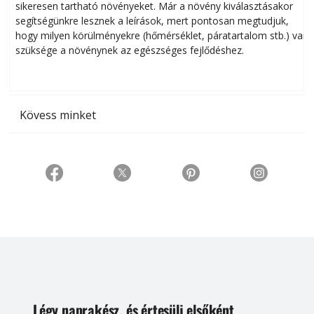
sikeresen tart­ha­tó növényeket. Már a növény kiválasztásakor
h
segítségünkre lesznek a leírások, mert pontosan megtudjuk,
k
hogy milyen körülményekre (hőmérséklet, páratartalom stb.) van
szüksége a növénynek az egészséges fejlődéshez.
t
Kövess minket
Légy naprakész, és értesülj elsőként