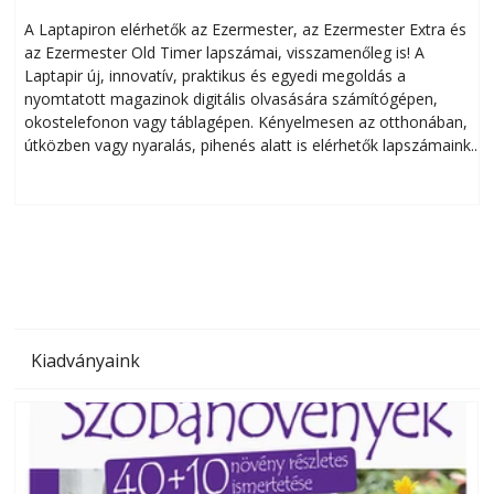
A Laptapiron elérhetők az Ezermester, az Ezermester Extra és
az Ezermester Old Timer lapszámai, visszamenőleg is! A
Laptapir új, innovatív, praktikus és egyedi megoldás a
L
nyomtatott magazinok digitális olvasására számítógépen,
okostelefonon vagy táblagépen. Kényelmesen az otthonában,
útközben vagy nyaralás, pihenés alatt is elérhetők lapszámaink.
ú
Bárhol, bármikor, akár külföldön élve vagy dolgozva is
B
olvashatók az Ezermester lapszámai. A Laptapir kényelmes
megoldás, mert: – t
Kiadványaink