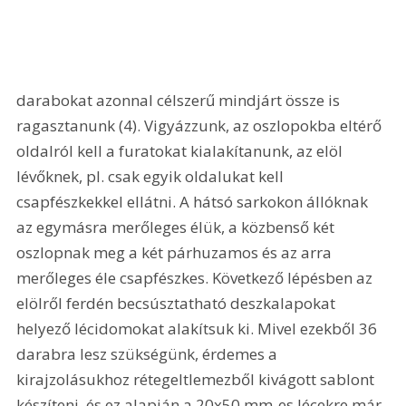
darabokat azonnal célszerű mindjárt össze is 
ragasztanunk (4). Vigyázzunk, az oszlopokba eltérő 
oldalról kell a furatokat kialakítanunk, az elöl 
lévőknek, pl. csak egyik oldalukat kell 
csapfészkekkel ellátni. A hátsó sarkokon állóknak 
az egymásra merőleges élük, a közbenső két 
oszlopnak meg a két párhuzamos és az arra 
merőleges éle csapfészkes. Következő lépésben az 
elölről ferdén becsúsztatható deszkalapokat 
helyező lécidomokat alakítsuk ki. Mivel ezekből 36 
darabra lesz szükségünk, érdemes a 
kirajzolásukhoz rétegeltlemezből kivágott sablont 
készíteni, és ez alapján a 20x50 mm-es lécekre már 