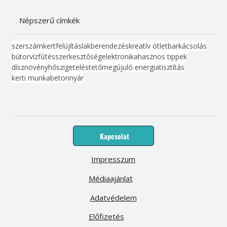
Népszerű címkék
szerszám
kert
felújítás
lakberendezés
kreatív ötlet
barkácsolás
bútor
víz
fűtés
szerkesztőség
elektronika
hasznos tippek
dísznövény
hőszigetelés
tető
megújuló energia
tisztítás
kerti munka
beton
nyár
Kapcsolat
Impresszum
Médiaajánlat
Adatvédelem
Előfizetés