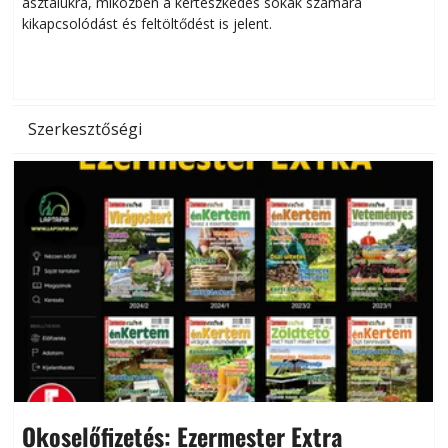
asztalukra, miközben a kertészkedés sokak számára
kikapcsolódást és feltöltődést is jelent.
é
d
Szerkesztőségi
Okoselőfizetés: Ezermester Extra