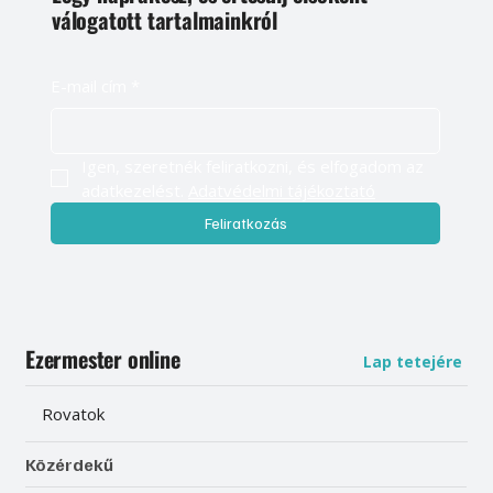
válogatott tartalmainkról
E-mail cím
*
Igen, szeretnék feliratkozni, és elfogadom az 
adatkezelést. 
Adatvédelmi tájékoztató
Feliratkozás
Ezermester online
Lap tetejére
Rovatok
Közérdekű