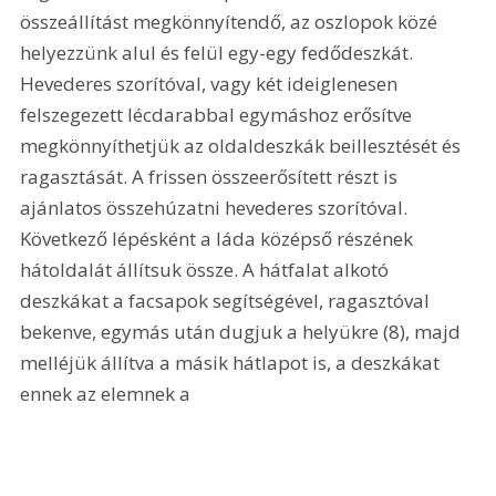
összeállítást megkönnyítendő, az oszlopok közé 
helyezzünk alul és felül egy-egy fedődeszkát. 
Hevederes szorítóval, vagy két ideiglenesen 
felszegezett lécdarabbal egymáshoz erősítve 
megkönnyíthetjük az oldaldeszkák beillesztését és 
ragasztását. A frissen összeerősített részt is 
ajánlatos összehúzatni hevederes szorítóval. 
Következő lépésként a láda középső részének 
hátoldalát állítsuk össze. A hátfalat alkotó 
deszkákat a facsapok segítségével, ragasztóval 
bekenve, egymás után dugjuk a helyükre (8), majd 
melléjük állítva a másik hátlapot is, a deszkákat 
ennek az elemnek a 