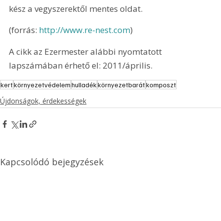
kész a vegyszerektől mentes oldat.
(forrás: 
http://www.re-nest.com
)
A cikk az Ezermester alábbi nyomtatott 
lapszámában érhető el: 2011/április.
kert
környezetvédelem
hulladék
környezetbarát
komposzt
Újdonságok, érdekességek
Kapcsolódó bejegyzések