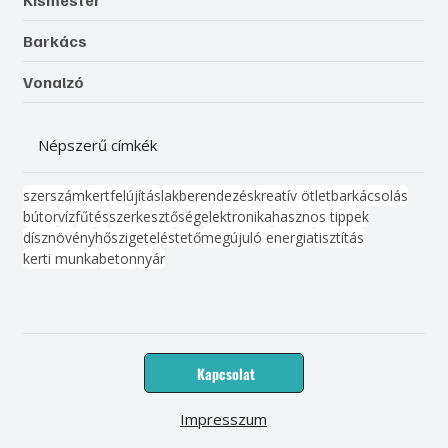
Kismester
Barkács
Vonalzó
Népszerű címkék
szerszám
kert
felújítás
lakberendezés
kreatív ötlet
barkácsolás
bútor
víz
fűtés
szerkesztőség
elektronika
hasznos tippek
dísznövény
hőszigetelés
tető
megújuló energia
tisztítás
kerti munka
beton
nyár
Kapcsolat
Impresszum