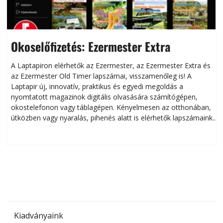
Okoselőfizetés: Ezermester Extra
A Laptapiron elérhetők az Ezermester, az Ezermester Extra és
az Ezermester Old Timer lapszámai, visszamenőleg is! A
Laptapir új, innovatív, praktikus és egyedi megoldás a
L
nyomtatott magazinok digitális olvasására számítógépen,
okostelefonon vagy táblagépen. Kényelmesen az otthonában,
útközben vagy nyaralás, pihenés alatt is elérhetők lapszámaink.
ú
Bárhol, bármikor, akár külföldön élve vagy dolgozva is
B
olvashatók az Ezermester lapszámai. A Laptapir kényelmes
megoldás, mert: – t
Kiadványaink