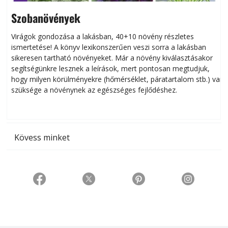
Szobanövények
Virágok gondozása a lakásban, 40+10 növény részletes
ismertetése! A könyv lexikonszerűen veszi sorra a lakásban
s
sikeresen tart­ha­tó növényeket. Már a növény kiválasztásakor
h
segítségünkre lesznek a leírások, mert pontosan megtudjuk,
k
hogy milyen körülményekre (hőmérséklet, páratartalom stb.) van
szüksége a növénynek az egészséges fejlődéshez.
t
Kövess minket