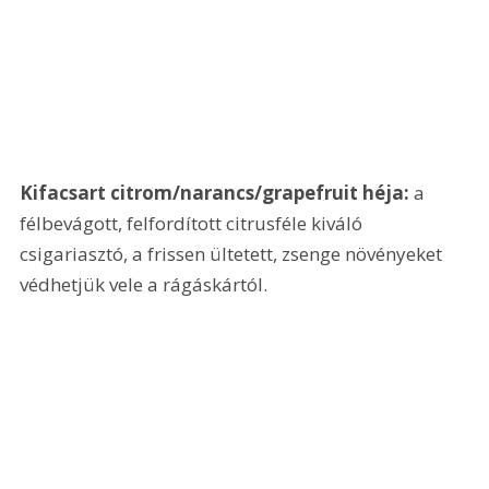
Kifacsart citrom/narancs/grapefruit héja:
 a 
félbevágott, felfordított citrusféle kiváló 
csigariasztó, a frissen ültetett, zsenge növényeket 
védhetjük vele a rágáskártól. 