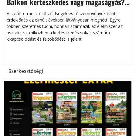
Balkon kertészkedés vagy magaságyás?
Helytakarékos kertészkedés
A saját termesztésű zöldségek és fűszernövények iránti
érdeklődés az elmúlt években látványosan megnőtt. Egyre
többen szeretnék tudni, honnan származik az élelmiszer az
l
asztalukra, miközben a kertészkedés sokak számára
kikapcsolódást és feltöltődést is jelent.
é
d
Szerkesztőségi