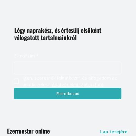
Légy naprakész, és értesülj elsőként
válogatott tartalmainkról
E-mail cím
*
Igen, szeretnék feliratkozni, és elfogadom az 
adatkezelést. 
Adatvédelmi tájékoztató
Feliratkozás
Ezermester online
Lap tetejére