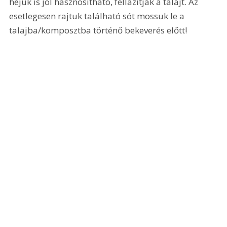
héjuk is jól hasznosítható, fellazítják a talajt. Az 
esetlegesen rajtuk található sót mossuk le a 
talajba/komposztba történő bekeverés előtt!  