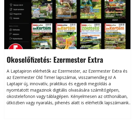
Okoselőfizetés: Ezermester Extra
A Laptapiron elérhetők az Ezermester, az Ezermester Extra és
az Ezermester Old Timer lapszámai, visszamenőleg is! A
Laptapir új, innovatív, praktikus és egyedi megoldás a
L
nyomtatott magazinok digitális olvasására számítógépen,
okostelefonon vagy táblagépen. Kényelmesen az otthonában,
útközben vagy nyaralás, pihenés alatt is elérhetők lapszámaink.
ú
Bárhol, bármikor, akár külföldön élve vagy dolgozva is
B
olvashatók az Ezermester lapszámai. A Laptapir kényelmes
megoldás, mert: – t