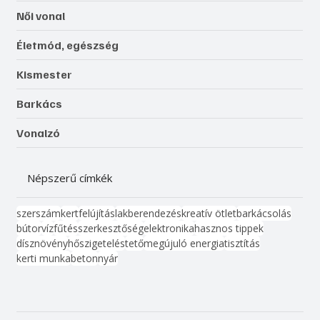
Női vonal
Életmód, egészség
Kismester
Barkács
Vonalzó
Népszerű címkék
szerszám
kert
felújítás
lakberendezés
kreatív ötlet
barkácsolás
bútor
víz
fűtés
szerkesztőség
elektronika
hasznos tippek
dísznövény
hőszigetelés
tető
megújuló energia
tisztítás
kerti munka
beton
nyár