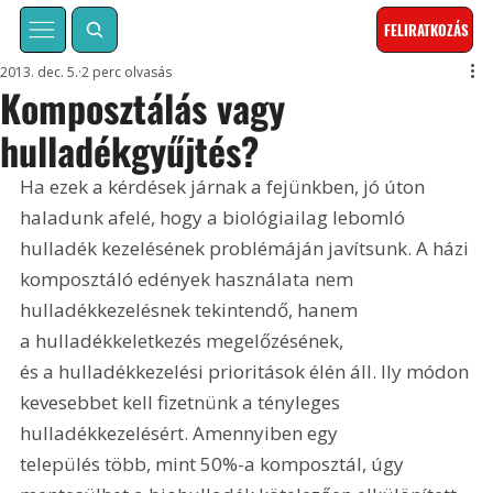
FELIRATKOZÁS
2013. dec. 5.
2 perc olvasás
Komposztálás vagy
hulladékgyűjtés?
Ha ezek a kérdések járnak a fejünkben, jó úton 
haladunk afelé, hogy a biológiailag lebomló 
hulladék kezelésének problémáján javítsunk. A házi 
komposztáló edények használata nem 
hulladékkezelésnek tekintendő, hanem 
a hulladékkeletkezés megelőzésének, 
és a hulladékkezelési prioritások élén áll. Ily módon 
kevesebbet kell fizetnünk a tényleges 
hulladékkezelésért. Amennyiben egy 
település több, mint 50%-a komposztál, úgy 