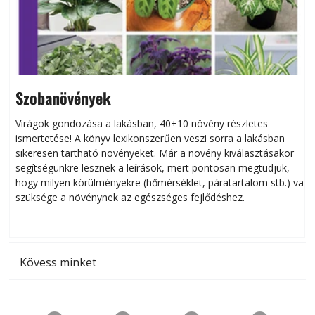
Szobanövények
Virágok gondozása a lakásban, 40+10 növény részletes
ismertetése! A könyv lexikonszerűen veszi sorra a lakásban
s
sikeresen tart­ha­tó növényeket. Már a növény kiválasztásakor
h
segítségünkre lesznek a leírások, mert pontosan megtudjuk,
k
hogy milyen körülményekre (hőmérséklet, páratartalom stb.) van
szüksége a növénynek az egészséges fejlődéshez.
t
Kövess minket