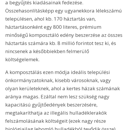
a begyűjtés kiadásainak fedezése. 
Összehasonlításképp egy ugyanekkora lélekszámú 
településen, ahol kb. 170 háztartás van, 
háztartásonként egy 800 literes, prémium 
minőségű komposztáló edény beszerzése az összes 
háztartás számára kb. 8 millió forintot tesz ki, és 
nincsenek a későbbiekben felmerülő 
költségelemek. 
A komposztálás ezen módja ideális települési 
önkormányzatoknak, kisebb városoknak, vagy 
olyan kerületeknek, ahol a kertes házak számának 
aránya magas. Ezáltal nem lesz szükség nagy 
kapacitású gyűjtőedények beszerzésére, 
megtakaríthatja az illegális hulladéklerakók 
felszámolásának költségeit (ezek nagy része 
biológiailag lebomló hulladékból tevődik össze), 