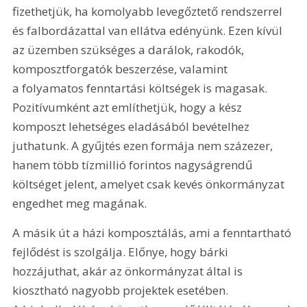
fizethetjük, ha komolyabb levegőztető rendszerrel 
és falbordázattal van ellátva edényünk. Ezen kívül 
az üzemben szükséges a darálok, rakodók, 
komposztforgatók beszerzése, valamint 
a folyamatos fenntartási költségek is magasak. 
Pozitívumként azt említhetjük, hogy a kész 
komposzt lehetséges eladásából bevételhez 
juthatunk. A gyűjtés ezen formája nem százezer, 
hanem több tízmillió forintos nagyságrendű 
költséget jelent, amelyet csak kevés önkormányzat 
engedhet meg magának.
A másik út a házi komposztálás, ami a fenntartható 
fejlődést is szolgálja. Előnye, hogy bárki 
hozzájuthat, akár az önkormányzat által is 
kiosztható nagyobb projektek esetében. 