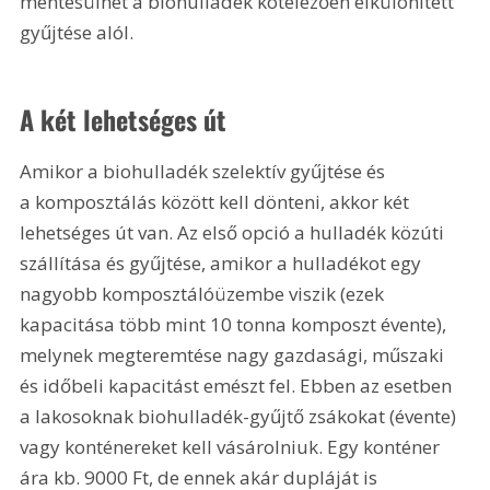
mentesülhet a biohulladék kötelezően elkülönített 
gyűjtése alól.
A két lehetséges út
Amikor a biohulladék szelektív gyűjtése és 
a komposztálás között kell dönteni, akkor két 
lehetséges út van. Az első opció a hulladék közúti 
szállítása és gyűjtése, amikor a hulladékot egy 
nagyobb komposztálóüzembe viszik (ezek 
kapacitása több mint 10 tonna komposzt évente), 
melynek megteremtése nagy gazdasági, műszaki 
és időbeli kapacitást emészt fel. Ebben az esetben 
a lakosoknak biohulladék-gyűjtő zsákokat (évente) 
vagy konténereket kell vásárolniuk. Egy konténer 
ára kb. 
9000 Ft
, de ennek akár dupláját is 