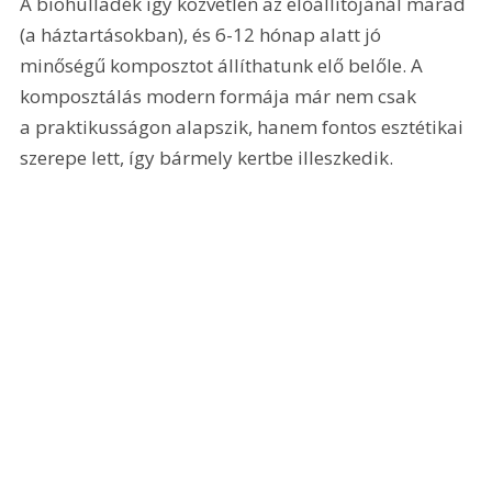
A biohulladék így közvetlen az előállítójánál marad 
(a háztartásokban), és 6-12 hónap alatt jó 
minőségű komposztot állíthatunk elő belőle. A 
komposztálás modern formája már nem csak 
a praktikusságon alapszik, hanem fontos esztétikai 
szerepe lett, így bármely kertbe illeszkedik. 