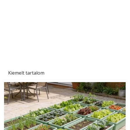
Szárazság a kertben – az aszály hatása a
növényekre és a védekezés lehetőségei
Kiemelt tartalom