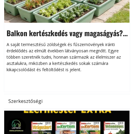
Balkon kertészkedés vagy magaságyás?
Helytakarékos kertészkedés
A saját termesztésű zöldségek és fűszernövények iránti
érdeklődés az elmúlt években látványosan megnőtt. Egyre
többen szeretnék tudni, honnan származik az élelmiszer az
l
asztalukra, miközben a kertészkedés sokak számára
kikapcsolódást és feltöltődést is jelent.
é
d
Szerkesztőségi