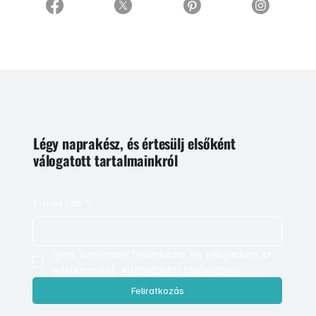
Légy naprakész, és értesülj elsőként
válogatott tartalmainkról
E-mail cím
*
Igen, szeretnék feliratkozni, és elfogadom az 
adatkezelést. 
Adatvédelmi tájékoztató
Feliratkozás