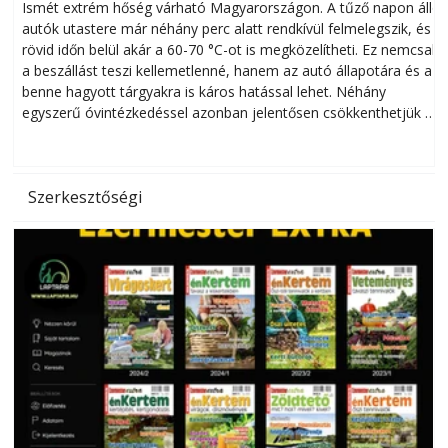
megóvhatjuk autónkat a nyári károktól
Ismét extrém hőség várható Magyarországon. A tűző napon álló
autók utastere már néhány perc alatt rendkívül felmelegszik, és
rövid időn belül akár a 60-70 °C-ot is megközelítheti. Ez nemcsak
n
a beszállást teszi kellemetlenné, hanem az autó állapotára és a
benne hagyott tárgyakra is káros hatással lehet. Néhány
egyszerű óvintézkedéssel azonban jelentősen csökkenthetjük a
hőség káros hatásait.
l
Szerkesztőségi