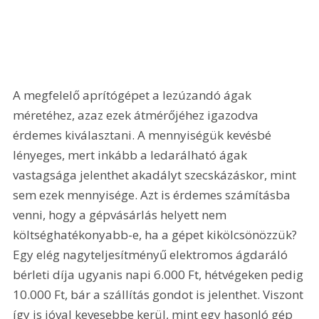
A megfelelő aprítógépet a lezúzandó ágak 
méretéhez, azaz ezek átmérőjéhez igazodva 
érdemes kiválasztani. A mennyiségük kevésbé 
lényeges, mert inkább a ledarálható ágak 
vastagsága jelenthet akadályt szecskázáskor, mint 
sem ezek mennyisége. Azt is érdemes számításba 
venni, hogy a gépvásárlás helyett nem 
költséghatékonyabb-e, ha a gépet kikölcsönözzük? 
Egy elég nagyteljesítményű elektromos ágdaráló 
bérleti díja ugyanis napi 6.000 Ft, hétvégeken pedig 
10.000 Ft, bár a szállítás gondot is jelenthet. Viszont 
így is jóval kevesebbe kerül, mint egy hasonló gép 