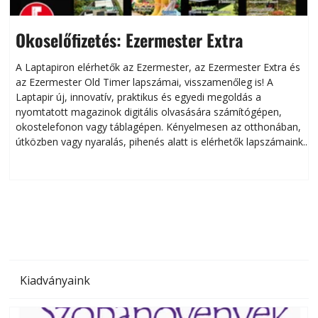
Okoselőfizetés: Ezermester Extra
A Laptapiron elérhetők az Ezermester, az Ezermester Extra és
az Ezermester Old Timer lapszámai, visszamenőleg is! A
Laptapir új, innovatív, praktikus és egyedi megoldás a
L
nyomtatott magazinok digitális olvasására számítógépen,
okostelefonon vagy táblagépen. Kényelmesen az otthonában,
útközben vagy nyaralás, pihenés alatt is elérhetők lapszámaink.
ú
Bárhol, bármikor, akár külföldön élve vagy dolgozva is
B
olvashatók az Ezermester lapszámai. A Laptapir kényelmes
megoldás, mert: – t
Kiadványaink