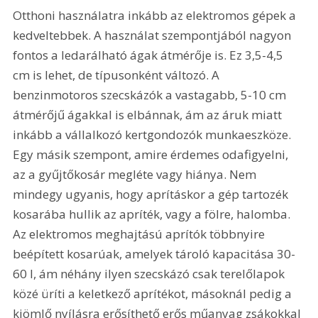
Otthoni használatra inkább az elektromos gépek a 
kedveltebbek. A használat szempontjából nagyon 
fontos a ledarálható ágak átmérője is. Ez 3,5-4,5 
cm is lehet, de típusonként változó. A 
benzinmotoros szecskázók a vastagabb, 5-10 cm 
átmérőjű ágakkal is elbánnak, ám az áruk miatt 
inkább a vállalkozó kertgondozók munkaeszköze. 
Egy másik szempont, amire érdemes odafigyelni, 
az a gyűjtőkosár megléte vagy hiánya. Nem 
mindegy ugyanis, hogy aprításkor a gép tartozék 
kosarába hullik az apríték, vagy a fölre, halomba. 
Az elektromos meghajtású aprítók többnyire 
beépített kosarúak, amelyek tároló kapacitása 30-
60 l, ám néhány ilyen szecskázó csak terelőlapok 
közé üríti a keletkező aprítékot, másoknál pedig a 
kiömlő nyílásra erősíthető erős műanyag zsákokkal 