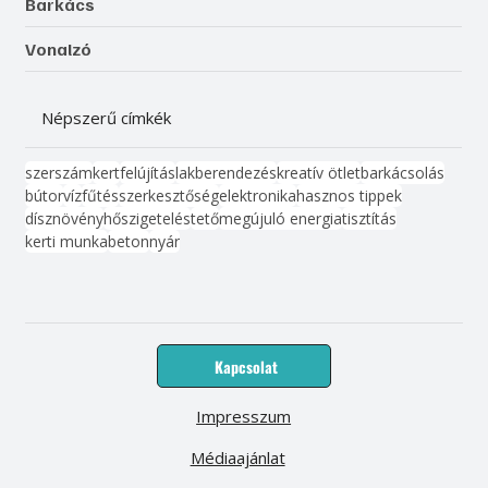
Barkács
Vonalzó
Népszerű címkék
szerszám
kert
felújítás
lakberendezés
kreatív ötlet
barkácsolás
bútor
víz
fűtés
szerkesztőség
elektronika
hasznos tippek
dísznövény
hőszigetelés
tető
megújuló energia
tisztítás
kerti munka
beton
nyár
Kapcsolat
Impresszum
Médiaajánlat