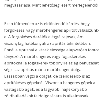
megvásárlása. Mint lehetőség, ezért mérlegelendő!
Ezen túlmenően az is eldöntendő kérdés, hogy 
forgókéses, vagy maróhengeres aprítót válasszunk-
e. A forgókéses darálók eléggé zajosak, ám 
viszonylag hatékonyak az aprítás tekintetében. 
Ennél a típusnál a kések élessége alapvetően fontos 
tényező. A maróhengeres vagy fogaskerekes 
aprítóknál a fogaskerék többnyire az ág behúzását 
végzi, az aprítás már a maróhenger dolga. 
Lassabban végzi a dolgát, de csendesebb is az 
aprítókéses gépeknél. Viszont a hengeres gépek a 
vastagabb ágak, és a lágyabb, hajlékonyabb 
zöldhulladékok feldolgozására is alkalmasak.