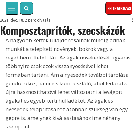
FELIRATKOZÁS
2021. dec. 18.
2 perc olvasás
Komposztaprítók, szecskázók
A nagyobb kertek tulajdonosainak mindig adnak 
munkát a telepített növények, bokrok vagy a 
régebben ültetett fák. Az ágak növekedését ugyanis 
többnyire csak ezek visszanyesésével lehet 
formában tartani. Ám a nyesedék további tárolása 
gondot okoz, ha nincs komposztáló, ahol ledarálva 
újra hasznosíthatóvá lehet változtatni a levágott 
ágakat és egyéb kerti hulladékot. Az ágak és 
nyesedék felaprításához azonban szükség van egy 
gépre is, amelynek kiválasztásához íme néhány 
szempont.