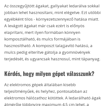
Az összegyűjtött ágakat, gallyakat ledarálva sokkal 
jobban lehet hasznosítani, mint elégetve. Ezt utóbbi 
egyébként tilos - környezetszennyező hatása miatt. 
A levágott ágakat már csak ezért is előnyös 
elaprítani, mert ilyen formában könnyen 
komposztálható, és mulcs formájában is 
hasznosítható. A komposzt talajjavító hatású, a 
mulcs pedig elterítve gátolja a gyomnövények 
terjedését, és ugyancsak hasznosul, mint tápanyag.
Kérdés, hogy milyen gépet válasszunk?
Az elektromos gépek általában kisebb 
teljesítményűek, és helyhez, pontosabban az 
elektromos hálózathoz kötöttek. A ledarálható ágak 
átmérője többnyire maximum 4,5 cm lehet, a 