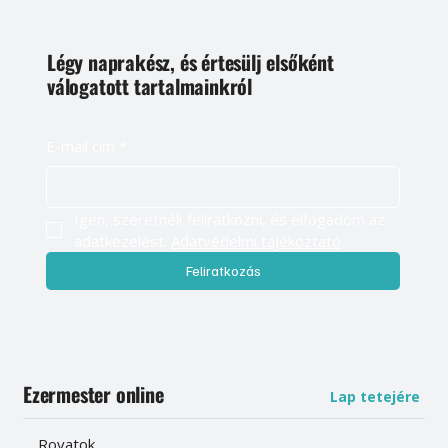
Légy naprakész, és értesülj elsőként
válogatott tartalmainkról
E-mail cím
*
Igen, szeretnék feliratkozni, és elfogadom az 
adatkezelést. 
Adatvédelmi tájékoztató
Feliratkozás
Ezermester online
Lap tetejére
Rovatok