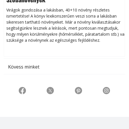
Virágok gondozása a lakásban, 40+10 növény részletes
ismertetése! A könyv lexikonszerűen veszi sorra a lakásban
s
sikeresen tart­ha­tó növényeket. Már a növény kiválasztásakor
h
segítségünkre lesznek a leírások, mert pontosan megtudjuk,
k
hogy milyen körülményekre (hőmérséklet, páratartalom stb.) van
szüksége a növénynek az egészséges fejlődéshez.
t
Kövess minket