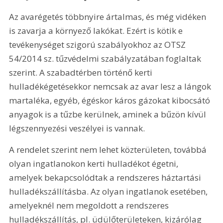
Az avarégetés többnyire ártalmas, és még vidéken 
is zavarja a környező lakókat. Ezért is kötik e 
tevékenységet szigorú szabályokhoz az OTSZ 
54/2014 sz. tűzvédelmi szabályzatában foglaltak 
szerint. A szabadtérben történő kerti 
hulladékégetésekkor nemcsak az avar lesz a lángok 
martaléka, egyéb, égéskor káros gázokat kibocsátó 
anyagok is a tűzbe kerülnek, aminek a bűzön kívül 
légszennyezési veszélyei is vannak.
A rendelet szerint nem lehet közterületen, továbbá 
olyan ingatlanokon kerti hulladékot égetni, 
amelyek bekapcsolódtak a rendszeres háztartási 
hulladékszállításba. Az olyan ingatlanok esetében, 
amelyeknél nem megoldott a rendszeres 
hulladékszállítás, pl. üdülőterületeken, kizárólag 