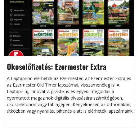
Okoselőfizetés: Ezermester Extra
A Laptapiron elérhetők az Ezermester, az Ezermester Extra és
az Ezermester Old Timer lapszámai, visszamenőleg is! A
Laptapir új, innovatív, praktikus és egyedi megoldás a
L
nyomtatott magazinok digitális olvasására számítógépen,
okostelefonon vagy táblagépen. Kényelmesen az otthonában,
útközben vagy nyaralás, pihenés alatt is elérhetők lapszámaink.
ú
Bárhol, bármikor, akár külföldön élve vagy dolgozva is
B
olvashatók az Ezermester lapszámai. A Laptapir kényelmes
megoldás, mert: – t