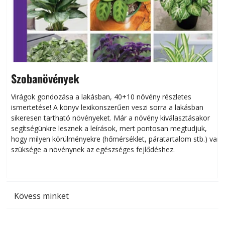
Szobanövények
Virágok gondozása a lakásban, 40+10 növény részletes
ismertetése! A könyv lexikonszerűen veszi sorra a lakásban
s
sikeresen tart­ha­tó növényeket. Már a növény kiválasztásakor
h
segítségünkre lesznek a leírások, mert pontosan megtudjuk,
k
hogy milyen körülményekre (hőmérséklet, páratartalom stb.) van
szüksége a növénynek az egészséges fejlődéshez.
t
Kövess minket