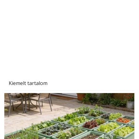
Szárazság a kertben – az aszály hatása a
növényekre és a védekezés lehetőségei
Kiemelt tartalom