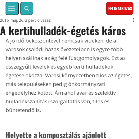
FELIRATKOZÁS
2016. máj. 26.
2 perc olvasás
A kertihulladék-égetés káros
A jó idő beköszöntével nemcsak vidéken, de a 
városok családi házas övezeteiben is egyre több 
helyen szállnak az ég felé füstgomolyagok. Ezt az 
összegyűlt levelek és egyéb kerti hulladékok 
égetése okozza. Városi környezetben tilos az égetés, 
más településeken pedig önkormányzati 
engedélyhez kötött. Ám ahol avar és szelektív 
hulladékszállítási szolgáltatás van, tilos és 
büntetendő is.
Helyette a komposztálás ajánlott