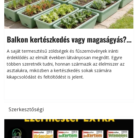
Balkon kertészkedés vagy magaságyás?
Helytakarékos kertészkedés
A saját termesztésű zöldségek és fűszernövények iránti
érdeklődés az elmúlt években látványosan megnőtt. Egyre
többen szeretnék tudni, honnan származik az élelmiszer az
l
asztalukra, miközben a kertészkedés sokak számára
kikapcsolódást és feltöltődést is jelent.
é
d
Szerkesztőségi