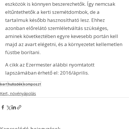
eszközök is könnyen beszerezhetők. Így nemcsak 
eltűntethetők a kerti szemétdombok, de a 
tartalmuk később hasznosítható lesz. Ehhez 
azonban előrelátó szemléletváltás szükséges, 
aminek következtében egyre kevesebb portán kell 
majd az avart elégetni, és a környezetet kellemetlen 
füstbe borítani.
A cikk az Ezermester alábbi nyomtatott 
lapszámában érhető el: 2016/április.
kert
hulladék
komposzt
Kert, növényápolás