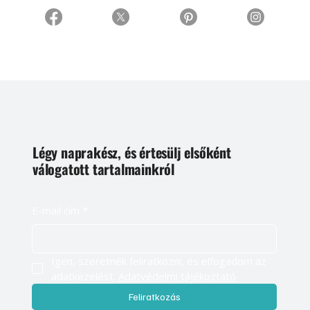
Légy naprakész, és értesülj elsőként
válogatott tartalmainkról
E-mail cím
*
Igen, szeretnék feliratkozni, és elfogadom az 
adatkezelést. 
Adatvédelmi tájékoztató
Feliratkozás