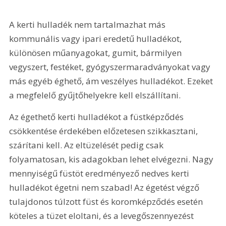
A kerti hulladék nem tartalmazhat más 
kommunális vagy ipari eredetű hulladékot, 
különösen műanyagokat, gumit, bármilyen 
vegyszert, festéket, gyógyszermaradványokat vagy 
más egyéb éghető, ám veszélyes hulladékot. Ezeket 
a megfelelő gyűjtőhelyekre kell elszállítani.
Az égethető kerti hulladékot a füstképződés 
csökkentése érdekében előzetesen szikkasztani, 
szárítani kell. Az eltüzelését pedig csak 
folyamatosan, kis adagokban lehet elvégezni. Nagy 
mennyiségű füstöt eredményező nedves kerti 
hulladékot égetni nem szabad! Az égetést végző 
tulajdonos túlzott füst és koromképződés esetén 
köteles a tüzet eloltani, és a levegőszennyezést 