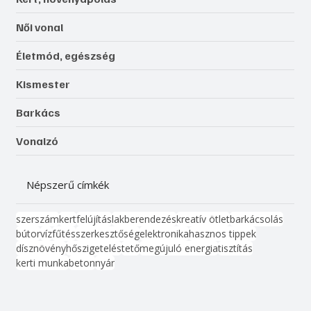
Női vonal
Életmód, egészség
Kismester
Barkács
Vonalzó
Népszerű címkék
szerszám
kert
felújítás
lakberendezés
kreatív ötlet
barkácsolás
bútor
víz
fűtés
szerkesztőség
elektronika
hasznos tippek
dísznövény
hőszigetelés
tető
megújuló energia
tisztítás
kerti munka
beton
nyár