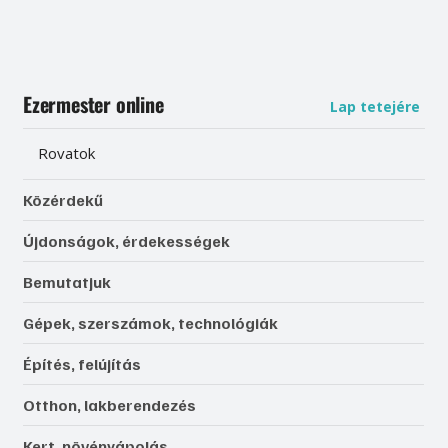
Ezermester online
Lap tetejére
Rovatok
Közérdekű
Újdonságok, érdekességek
Bemutatjuk
Gépek, szerszámok, technológiák
Építés, felújítás
Otthon, lakberendezés
Kert, növényápolás