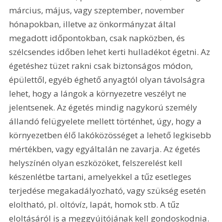
március, május, vagy szeptember, november 
hónapokban, illetve az önkormányzat által 
megadott időpontokban, csak napközben, és 
szélcsendes időben lehet kerti hulladékot égetni. Az 
égetéshez tüzet rakni csak biztonságos módon, 
épülettől, egyéb éghető anyagtól olyan távolságra 
lehet, hogy a lángok a környezetre veszélyt ne 
jelentsenek. Az égetés mindig nagykorú személy 
állandó felügyelete mellett történhet, úgy, hogy a 
környezetben élő lakóközösséget a lehető legkisebb 
mértékben, vagy egyáltalán ne zavarja. Az égetés 
helyszínén olyan eszközöket, felszerelést kell 
készenlétbe tartani, amelyekkel a tűz esetleges 
terjedése megakadályozható, vagy szükség esetén 
eloltható, pl. oltóvíz, lapát, homok stb. A tűz 
eloltásáról is a meggyújtójának kell gondoskodnia. 