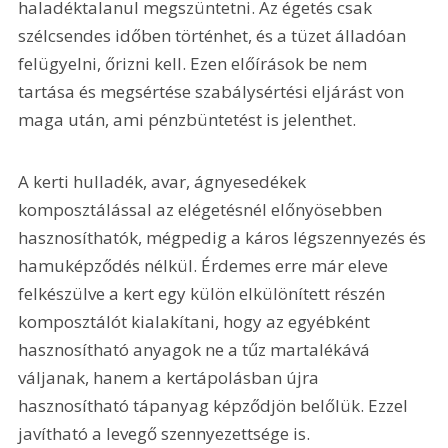
haladéktalanul megszüntetni. Az égetés csak 
szélcsendes időben történhet, és a tüzet álladóan 
felügyelni, őrizni kell. Ezen előírások be nem 
tartása és megsértése szabálysértési eljárást von 
maga után, ami pénzbüntetést is jelenthet.
A kerti hulladék, avar, ágnyesedékek 
komposztálással az elégetésnél előnyösebben 
hasznosíthatók, mégpedig a káros légszennyezés és 
hamuképződés nélkül. Érdemes erre már eleve 
felkészülve a kert egy külön elkülönített részén 
komposztálót kialakítani, hogy az egyébként 
hasznosítható anyagok ne a tűz martalékává 
váljanak, hanem a kertápolásban újra 
hasznosítható tápanyag képződjön belőlük. Ezzel 
javítható a levegő szennyezettsége is.