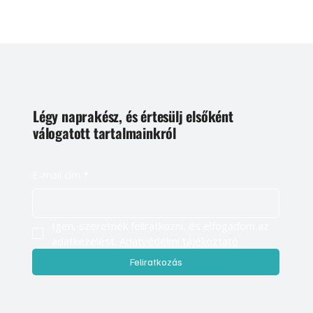
Légy naprakész, és értesülj elsőként
válogatott tartalmainkról
E-mail cím
*
Igen, szeretnék feliratkozni, és elfogadom az 
adatkezelést. 
Adatvédelmi tájékoztató
Feliratkozás