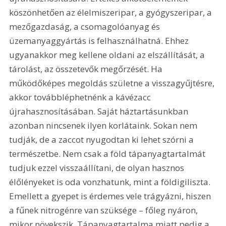
köszönhetően az élelmiszeripar, a gyógyszeripar, a 
mezőgazdaság, a csomagolóanyag és 
üzemanyaggyártás is felhasználhatná. Ehhez 
ugyanakkor meg kellene oldani az elszállítását, a 
tárolást, az összetevők megőrzését. Ha 
működőképes megoldás születne a visszagyűjtésre, 
akkor továbbléphetnénk a kávézacc 
újrahasznosításában. Saját háztartásunkban 
azonban nincsenek ilyen korlátaink. Sokan nem 
tudják, de a zaccot nyugodtan ki lehet szórni a 
természetbe. Nem csak a föld tápanyagtartalmát 
tudjuk ezzel visszaállítani, de olyan hasznos 
élőlényeket is oda vonzhatunk, mint a földigiliszta. 
Emellett a gyepet is érdemes vele trágyázni, hiszen 
a fűnek nitrogénre van szüksége – főleg nyáron, 
mikor növekszik. Tápanyagtartalma miatt pedig a 