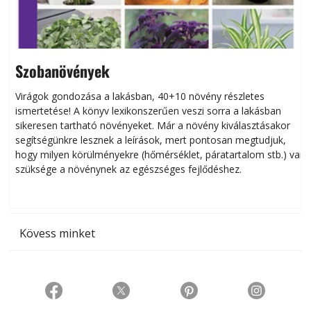
Szobanövények
Virágok gondozása a lakásban, 40+10 növény részletes
ismertetése! A könyv lexikonszerűen veszi sorra a lakásban
s
sikeresen tart­ha­tó növényeket. Már a növény kiválasztásakor
h
segítségünkre lesznek a leírások, mert pontosan megtudjuk,
k
hogy milyen körülményekre (hőmérséklet, páratartalom stb.) van
szüksége a növénynek az egészséges fejlődéshez.
t
Kövess minket