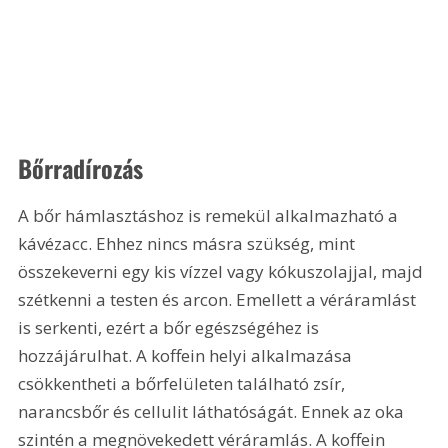
Bőrradírozás
A bőr hámlasztáshoz is remekül alkalmazható a 
kávézacc. Ehhez nincs másra szükség, mint 
összekeverni egy kis vízzel vagy kókuszolajjal, majd 
szétkenni a testen és arcon. Emellett a véráramlást 
is serkenti, ezért a bőr egészségéhez is 
hozzájárulhat. A koffein helyi alkalmazása 
csökkentheti a bőrfelületen található zsír, 
narancsbőr és cellulit láthatóságát. Ennek az oka 
szintén a megnövekedett véráramlás. A koffein 