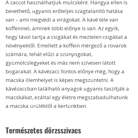
A zaccot használhatjuk mulcsként. Hangya ellen is 
bevethető, ugyanis erőteljes szagtalanító hatása 
van – ami megvédi a virágokat. A kávé tele van 
koffeinnel, aminek több előnye is van. Az egyik, 
hogy távol tartja a csigákat és meztelen csigákat a 
növényektől. Emellett a koffein mérgező a rovarok 
számára, tehát elűzi a szúnyogokat, 
gyümölcslegyeket és más nem szívesen látott 
bogarakat. A kávézacc fontos előnye még, hogy a 
macska illemhelyet is képes megszüntetni. A 
kávézaccban található anyagok ugyanis taszítják a 
macskákat, ezáltal egy életre megszabadulhatunk 
a macska ürüléktől a kertünkben.
Természetes dörzsszivacs