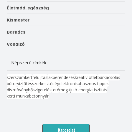
Életmód, egészség
Kismester
Barkács
Vonalzó
Népszerű címkék
szerszám
kert
felújítás
lakberendezés
kreatív ötlet
barkácsolás
bútor
víz
fűtés
szerkesztőség
elektronika
hasznos tippek
dísznövény
hőszigetelés
tető
megújuló energia
tisztítás
kerti munka
beton
nyár
Kapcsolat