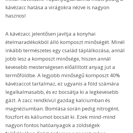
kávézacc hatása a virágokra nézve is nagyon 
hasznos!
A kávézacc jelentősen javítja a konyhai 
ételmaradékokból álló komposzt minőségét. Minél 
inkább természetes egy család táplálkozása, annál 
jobb lesz a komposzt minősége, hiszen annál 
kevesebb mesterségesen előállított anyag jut a 
termőföldbe. A legjobb minőségű komposzt 40% 
kávézaccot tartalmaz, ez ugyanis a föld számára 
legalkalmasabb, és ez bocsátja ki a legkevesebb 
gázt. A zacc rendkívül gazdag kalciumban és 
magnéziumban. Bomlása során pedig nitrogént, 
foszfort és káliumot bocsát ki. Ezek mind-mind 
nagyon fontos hatóanyagok a zöldségek 