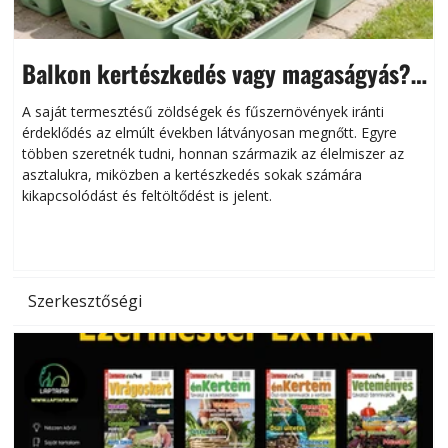
Balkon kertészkedés vagy magaságyás?
Helytakarékos kertészkedés
A saját termesztésű zöldségek és fűszernövények iránti
érdeklődés az elmúlt években látványosan megnőtt. Egyre
többen szeretnék tudni, honnan származik az élelmiszer az
l
asztalukra, miközben a kertészkedés sokak számára
kikapcsolódást és feltöltődést is jelent.
é
d
Szerkesztőségi