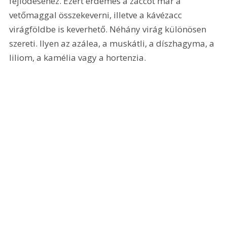
fejlődéséhez. Ezért érdemes a zaccot már a 
vetőmaggal összekeverni, illetve a kávézacc 
virágföldbe is keverhető. Néhány virág különösen 
szereti. Ilyen az azálea, a muskátli, a díszhagyma, a 
liliom, a kamélia vagy a hortenzia.