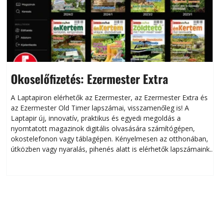
Okoselőfizetés: Ezermester Extra
A Laptapiron elérhetők az Ezermester, az Ezermester Extra és
az Ezermester Old Timer lapszámai, visszamenőleg is! A
Laptapir új, innovatív, praktikus és egyedi megoldás a
L
nyomtatott magazinok digitális olvasására számítógépen,
okostelefonon vagy táblagépen. Kényelmesen az otthonában,
útközben vagy nyaralás, pihenés alatt is elérhetők lapszámaink.
ú
Bárhol, bármikor, akár külföldön élve vagy dolgozva is
B
olvashatók az Ezermester lapszámai. A Laptapir kényelmes
megoldás, mert: – t