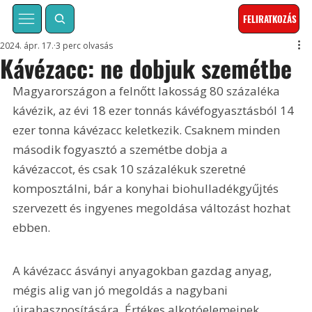
FELIRATKOZÁS
2024. ápr. 17.
3 perc olvasás
Kávézacc: ne dobjuk szemétbe
Magyarországon a felnőtt lakosság 80 százaléka 
kávézik, az évi 18 ezer tonnás kávéfogyasztásból 14 
ezer tonna kávézacc keletkezik. Csaknem minden 
második fogyasztó a szemétbe dobja a 
kávézaccot, és csak 10 százalékuk szeretné 
komposztálni, bár a konyhai biohulladékgyűjtés 
szervezett és ingyenes megoldása változást hozhat 
ebben.
A kávézacc ásványi anyagokban gazdag anyag, 
mégis alig van jó megoldás a nagybani 
újrahasznosítására. Értékes alkotóelemeinek 