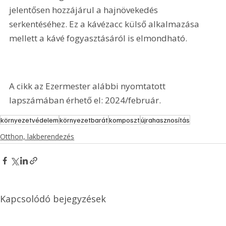
jelentősen hozzájárul a hajnövekedés 
serkentéséhez. Ez a kávézacc külső alkalmazása 
mellett a kávé fogyasztásáról is elmondható.
A cikk az Ezermester alábbi nyomtatott 
lapszámában érhető el: 2024/február.
környezetvédelem
környezetbarát
komposzt
újrahasznosítás
Otthon, lakberendezés
Kapcsolódó bejegyzések