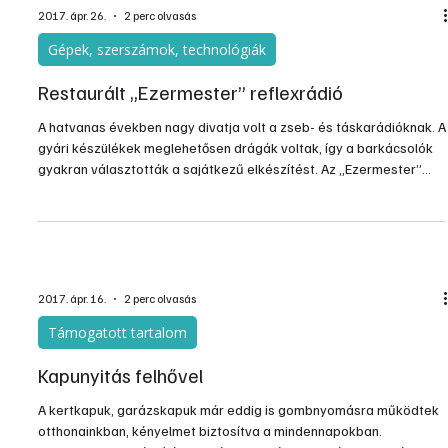
2017. ápr. 26.
2 perc olvasás
Gépek, szerszámok, technológiák
Restaurált „Ezermester” reflexrádió
A hatvanas években nagy divatja volt a zseb- és táskarádióknak. A
gyári készülékek meglehetősen drágák voltak, így a barkácsolók
gyakran választották a sajátkezű elkészítést. Az „Ezermester”
akkori kiadványaiban szinte minden alkalommal lehetett találni
építési leírást, sőt személyes szaktanácsadás is volt a boltokban.
Ezek persze jórészt egyszerű felépítésű, ún. reflex működésű
készülékek voltak, ezért különösebb szakértelem, gyakorlat nélkül
is siker koronázhatta a próbálko
2017. ápr. 16.
2 perc olvasás
Támogatott tartalom
Kapunyitás felhővel
A kertkapuk, garázskapuk már eddig is gombnyomásra működtek
otthonainkban, kényelmet biztosítva a mindennapokban.