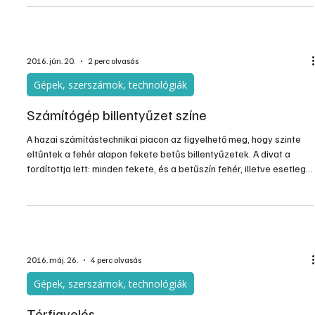
2016. jún. 20.
2 perc olvasás
Gépek, szerszámok, technológiák
Számítógép billentyűzet színe
A hazai számítástechnikai piacon az figyelhető meg, hogy szinte
eltűntek a fehér alapon fekete betűs billentyűzetek. A divat a
fordítottja lett: minden fekete, és a betűszín fehér, illetve esetleg
világító.
2016. máj. 26.
4 perc olvasás
Gépek, szerszámok, technológiák
Térfigyelés