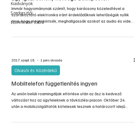
Kiadványok
Immár hagyománynak számít, hogy karácsony közeledtével a
Szerkesztői
szórakoztató elektronika iránt érdeklődőknek lehetőségük nyílik
arra, hogy megtekintsék, meghallgassák azokat az audio és video
Ezermester Extra
újdonságokat, amiket az ipar és a kereskedelem a közelgő
karácsonyi vásárra kínál.
2017. szept. 18.
1 perc olvasás
Olvasói és Közérdekű
Mobiltelefon függetlenítés ingyen
Az unión belüli roamingdíjak eltörlése után az ősz is kedvező
változást hoz az ügyfeleknek a távközlési piacon. Október 24.
után a mobilszolgáltatók kötelesek lesznek a határozott idejű
szerződések lejárta után ingyen feloldani a csomagban adott
mobilkészülékek kártyafüggését. Az új szabály mind magán-, mind
pedig vállalati ügyfelek számára érvényes.