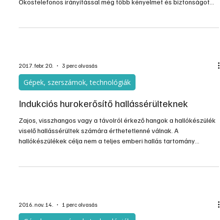
Okostelefonos irányítással még több kényelmet és biztonságot
kapunk.
2017. febr. 20.
3 perc olvasás
Gépek, szerszámok, technológiák
Indukciós hurokerősítő hallássérülteknek
Zajos, visszhangos vagy a távolról érkező hangok a hallókészülék
viselő hallássérültek számára érthetetlenné válnak. A
hallókészülékek célja nem a teljes emberi hallás tartomány
visszaadása, hanem a hiányzó beszéd frekvenciák megfelelő
hangszínben, hangerőben történő pótlása. Az emberi agy
működését nem képes a mai technológia pótolni. Ami egy zajos
környezetben egy ép halló ember számára érthető, a
hallókészülék mikrofonján keresztül érkező hang a hallássérült
számára érthet
2016. nov. 14.
1 perc olvasás