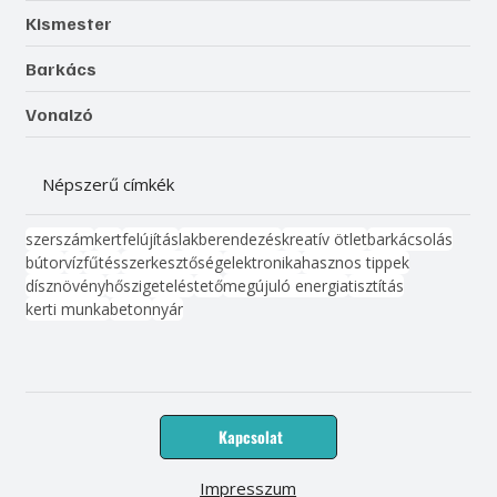
Életmód, egészség
Kismester
Barkács
Vonalzó
Népszerű címkék
szerszám
kert
felújítás
lakberendezés
kreatív ötlet
barkácsolás
bútor
víz
fűtés
szerkesztőség
elektronika
hasznos tippek
dísznövény
hőszigetelés
tető
megújuló energia
tisztítás
kerti munka
beton
nyár