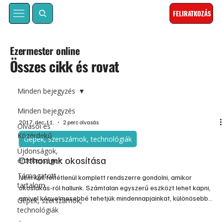
FELIRATKOZÁS
Ezermester online
Összes cikk és rovat
Minden bejegyzés
Minden bejegyzés
2017. dec. 11.
2 perc olvasás
Olvasói és
Közérdekű
Gépek, szerszámok, technológiák
Újdonságok,
Otthonunk okosítása
érdekességek
Támogatott
Nem kell feltétlenül komplett rendszerre gondolni, amikor
tartalom
okoslakás-ról hallunk. Számtalan egyszerű eszközt lehet kapni,
amivel kényelmesebbé tehetjük mindennapjainkat, különösebb
Gépek, szerszámok,
átalakítás nélkül modernizálhatjuk otthonunkat.
technológiák