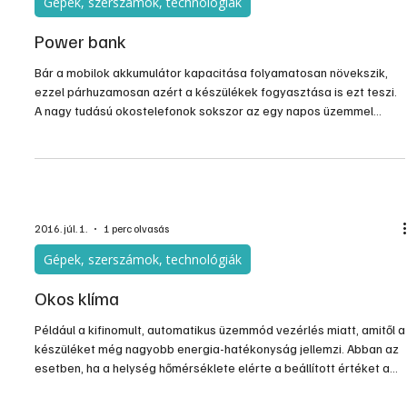
Gépek, szerszámok, technológiák
Power bank
Bár a mobilok akkumulátor kapacitása folyamatosan növekszik,
ezzel párhuzamosan azért a készülékek fogyasztása is ezt teszi.
A nagy tudású okostelefonok sokszor az egy napos üzemmel
küzdenek, csak ritkább használatnál bírják 2 napig. A
folyamatosan úton levőknek – akiknek a töltési lehetőségeik is
korlátozottak – találták ki a külső akkumulátorokat, a power
bankokat.
2016. júl. 1.
1 perc olvasás
Gépek, szerszámok, technológiák
Okos klíma
Például a kifinomult, automatikus üzemmód vezérlés miatt, amitől a
készüléket még nagyobb energia-hatékonyság jellemzi. Abban az
esetben, ha a helység hőmérséklete elérte a beállított értéket a
klímaberendezés automatikusan energiatakarékos üzemre
kapcsol, és a ventilátor is minimális fokozatra vált.