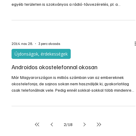
A tévé és számos szórakoztató elektronikai készüléket
megszokottan távvezérelve működtetünk, ám ezen kívül számos
egyéb területen is szokványos a rádió-távvezérelés, pl. a
gépkocsiknál, garázs és bejárati kapuknál, árnyékolók
működtetésénél. A rádió frekvenciás elektronika fejlődése a
komplett,…
2014. nov. 28.
3 perc olvasás
Újdonságok, érdekességek
Androidos okostelefonnal okosan
Már Magyarországon is milliós számban van az embereknek
okostelefonja, de sajnos sokan nem használják ki, gyakorlatilag
csak telefonálnak vele. Pedig ennél sokkal-sokkal több mindenre
alkalmas, és izgalmas, hasznos funkciói vannak, melyek
megkönnyíthetik a mindennapjainkat. És még izgalmasabb, amikor
az okostelefon, a táblagép és a számítógép tudását
összehangoljuk.