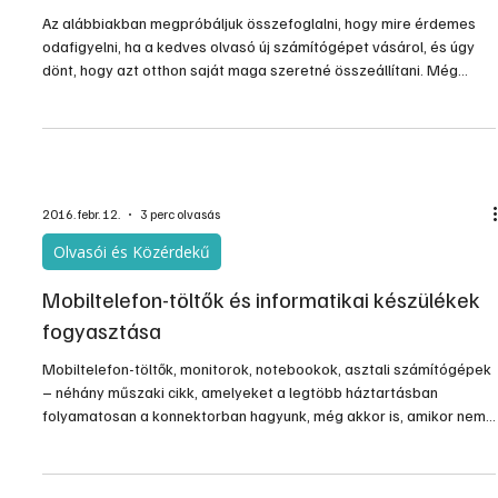
Egyéb
Számítógép-szerelési tanácsok
Az alábbiakban megpróbáljuk összefoglalni, hogy mire érdemes
odafigyelni, ha a kedves olvasó új számítógépet vásárol, és úgy
dönt, hogy azt otthon saját maga szeretné összeállítani. Még
gyakoribb eset, hogy új egységekkel akarjuk bővíteni gépünke...
2016. febr. 12.
3 perc olvasás
Olvasói és Közérdekű
Mobiltelefon-töltők és informatikai készülékek
fogyasztása
Mobiltelefon-töltők, monitorok, notebookok, asztali számítógépek
– néhány műszaki cikk, amelyeket a legtöbb háztartásban
folyamatosan a konnektorban hagyunk, még akkor is, amikor nem