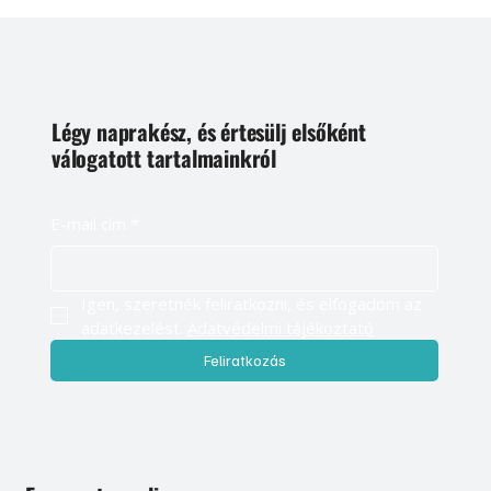
2
/
18
Légy naprakész, és értesülj elsőként
válogatott tartalmainkról
E-mail cím
*
Igen, szeretnék feliratkozni, és elfogadom az 
adatkezelést. 
Adatvédelmi tájékoztató
Feliratkozás