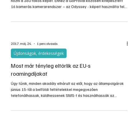
hozni a 360 fokos képet. Ehhez a GoProval közösen kifejlesztett
16 kamerás kamerarendszer – az Odyssey - képeit használta fel,
és a háromdimenziós képet egy felhő alapú szoftver alkotta meg.
Hosszadalmas manuális munkát már ez sem igényelt, a rendszer
lényegében automatikusan működik.
2017. máj. 24.
1 perc olvasás
Újdonságok, érdekességek
Most már tényleg eltörlik az EU-s
roamingdíjakat
Úgy tűnik, minden akadály elhárult az elől, hogy az állampolgárok
június 15-től a belföldi feltételekkel megegyezően
telefonálhassak, küldhessenek SMS-t és használhassák az
adatkeretüket az Európai Unió területén.