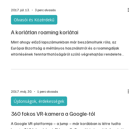
2017. júl. 13.
3 perc olvasás
Olvasói és Közérdekű
A korlátlan roaming korlátai
Mint ahogy előző lapszámunkban már beszámoltunk róla, az
Európai Bizottság a méltányos használatról és a roamingdíjak
eltörlésének fenntarthatóságáról szóló végrehajtási rendelete
2017. január 6-án lépett életbe, ennek értelmében 2017. június 15-
től kivezetik a kiskereskedelmi roaming többletdíjakat. Az új
rendelet azonban nem biztosít korlátlan lehetőséget az Unión belül
telefonálni és internetezni vágyóknak.
2017. máj. 30.
1 perc olvasás
Újdonságok, érdekességek
360 fokos VR-kamera a Google-tól
A Google VR-platformja – a Jump – már korábban is létre tudta