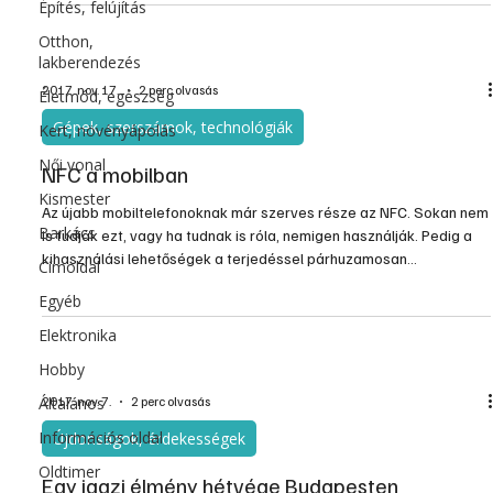
Építés, felújítás
Otthon,
lakberendezés
2017. nov. 17.
2 perc olvasás
Életmód, egészség
Gépek, szerszámok, technológiák
Kert, növényápolás
Női vonal
NFC a mobilban
Kismester
Az újabb mobiltelefonoknak már szerves része az NFC. Sokan nem
Barkács
is tudják ezt, vagy ha tudnak is róla, nemigen használják. Pedig a
kihasználási lehetőségek a terjedéssel párhuzamosan
Címoldal
folyamatosan bővülnek.
Egyéb
Elektronika
Hobby
Általános
2017. nov. 7.
2 perc olvasás
Információs oldal
Újdonságok, érdekességek
Oldtimer
Egy igazi élmény hétvége Budapesten