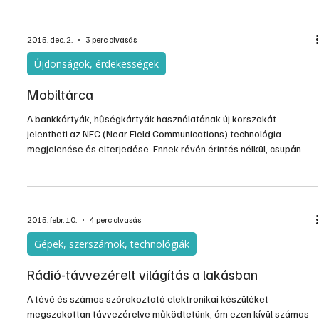
használjuk őket. A Nemzeti Fogyasztóvédelmi Hatóság azt
vizsgálta meg, hogy mennyit fogyasztanak ezek a készülékek
ilyenkor, azaz készenléti vagy kikapcsolt állapotban. A vizsgálat
azt igazolja, hogy nem csak környezettudatos, hanem pénzt is
spórol az, aki teljesen kikapcsolja a nem használt kész
2015. dec. 2.
3 perc olvasás
Újdonságok, érdekességek
Mobiltárca
A bankkártyák, hűségkártyák használatának új korszakát
jelentheti az NFC (Near Field Communications) technológia
megjelenése és elterjedése. Ennek révén érintés nélkül, csupán
pár centiméteres távolságból biztonságosan fizethetünk,
érvényesíthetjük hűségkártyáinkat, beléphetünk irodánkba vagy
jegyet válthatunk/érvényesíthetünk.
2015. febr. 10.
4 perc olvasás
Gépek, szerszámok, technológiák
Rádió-távvezérelt világítás a lakásban