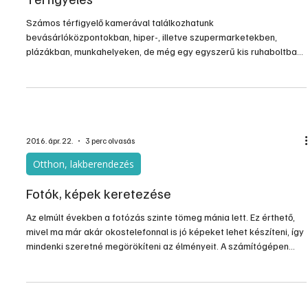
Számos térfigyelő kamerával találkozhatunk
bevásárlóközpontokban, hiper-, illetve szupermarketekben,
plázákban, munkahelyeken, de még egy egyszerű kis ruhaboltban
is. Ugyanakkor nem csak fedett területeken, hanem
közterületeken is – egy-egy utcában, kereszteződéseknél –
észrevehetünk ilyen térfigyelő rendszert. A terület megfigyelésnek
azonban van egy másik oldala, amikor nem egy szervezet, hanem
egy magánkéz figyeli – feltételezhetően – saját telkét, kertjét,
illetve magánte
2016. ápr. 22.
3 perc olvasás
Otthon, lakberendezés
Fotók, képek keretezése
Az elmúlt években a fotózás szinte tömeg mánia lett. Ez érthető,
mivel ma már akár okostelefonnal is jó képeket lehet készíteni, így
mindenki szeretné megörökíteni az élményeit. A számítógépen
pedig még a kevésbé sikerült képek is korrigálhatók sőt, a
tömegesen készített felvételek digitális tárolása „archiválása” is
könnyű feladat. A képek szelektálása azonban ajánlatos, hogy
csak az igazán jók kerüljenek az archívumba. Ám a sok képből