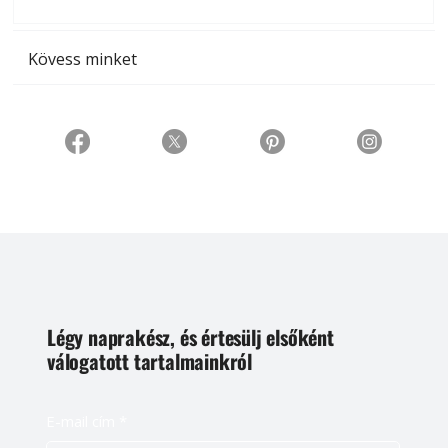
t
Kövess minket
Légy naprakész, és értesülj elsőként
válogatott tartalmainkról
E-mail cím
*