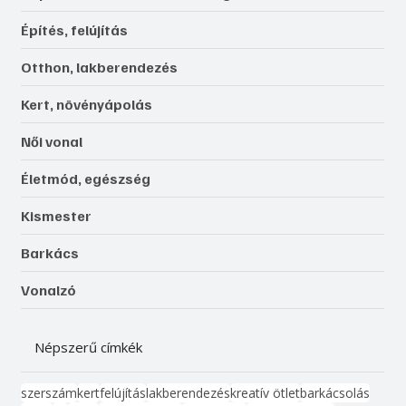
Építés, felújítás
Otthon, lakberendezés
Kert, növényápolás
Női vonal
Életmód, egészség
Kismester
Barkács
Vonalzó
Népszerű címkék
szerszám
kert
felújítás
lakberendezés
kreatív ötlet
barkácsolás