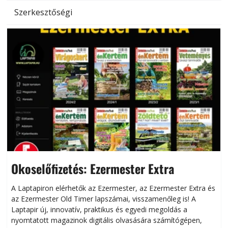
Szerkesztőségi
Okoselőfizetés: Ezermester Extra
A Laptapiron elérhetők az Ezermester, az Ezermester Extra és
az Ezermester Old Timer lapszámai, visszamenőleg is! A
Laptapir új, innovatív, praktikus és egyedi megoldás a
L
nyomtatott magazinok digitális olvasására számítógépen,