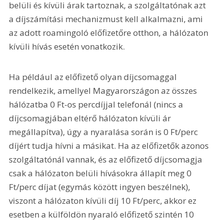
belüli és kívüli árak tartoznak, a szolgáltatónak azt 
a díjszámítási mechanizmust kell alkalmazni, ami 
az adott roamingoló előfizetőre otthon, a hálózaton 
kívüli hívás esetén vonatkozik.
Ha például az előfizető olyan díjcsomaggal 
rendelkezik, amellyel Magyarországon az összes 
hálózatba 0 Ft-os percdíjjal telefonál (nincs a 
díjcsomagjában eltérő hálózaton kívüli ár 
megállapítva), úgy a nyaralása során is 0 Ft/perc 
díjért tudja hívni a másikat. Ha az előfizetők azonos 
szolgáltatónál vannak, és az előfizető díjcsomagja 
csak a hálózaton belüli hívásokra állapít meg 0 
Ft/perc díjat (egymás között ingyen beszélnek), 
viszont a hálózaton kívüli díj 10 Ft/perc, akkor ez 
esetben a külföldön nyaraló előfizető szintén 10 