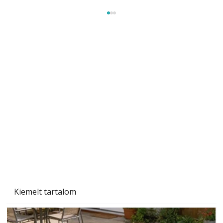
Naptej vagy napolaj? Melyiket válasszuk, és
miben különböznek?
Kiemelt tartalom