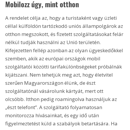
Mobilozz úgy, mint otthon
A rendelet célja az, hogy a turistaként vagy üzleti 
céllal külföldön tartózkodó uniós állampolgárok az 
otthon megszokott, és fizetett szolgáltatásokat felár 
nélkül tudják használni az Unió területén. 
Kifejezetten fellép azonban az olyan ügyeskedőkkel 
szemben, akik az európai országok mobil 
szolgáltatói közötti tarifakülönbségeket próbálnák 
kijátszani. Nem tehetjük meg azt, hogy életvitel 
szerűen Magyarországon élünk, de észt 
szolgáltatónál vásárolunk kártyát, mert ott 
olcsóbb. Itthon pedig roamingolva használjuk az 
„észt telefont”. A szolgáltató folyamatosan 
monitorozza hívásainkat, és egy idő után 
figyelmeztetést küld a szabályok betartására. Ha 