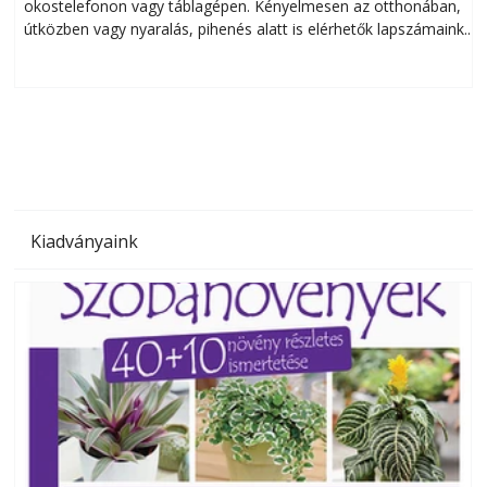
okostelefonon vagy táblagépen. Kényelmesen az otthonában,
útközben vagy nyaralás, pihenés alatt is elérhetők lapszámaink.
ú
Bárhol, bármikor, akár külföldön élve vagy dolgozva is
B
olvashatók az Ezermester lapszámai. A Laptapir kényelmes
megoldás, mert: – t
Kiadványaink