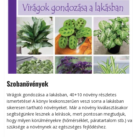
Szobanövények
Virágok gondozása a lakásban, 40+10 növény részletes
ismertetése! A könyv lexikonszerűen veszi sorra a lakásban
s
sikeresen tart­ha­tó növényeket. Már a növény kiválasztásakor
h
segítségünkre lesznek a leírások, mert pontosan megtudjuk,
k
hogy milyen körülményekre (hőmérséklet, páratartalom stb.) van
szüksége a növénynek az egészséges fejlődéshez.