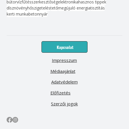
bútor
víz
fűtés
szerkesztőség
elektronika
hasznos tippek
dísznövény
hőszigetelés
tető
megújuló energia
tisztítás
kerti munka
beton
nyár
Kapcsolat
Impresszum
Médiaajánlat
Adatvédelem
Előfizetés
Szerzői jogok