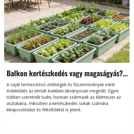
Balkon kertészkedés vagy magaságyás?
Helytakarékos kertészkedés
A saját termesztésű zöldségek és fűszernövények iránti
érdeklődés az elmúlt években látványosan megnőtt. Egyre
többen szeretnék tudni, honnan származik az élelmiszer az
l
asztalukra, miközben a kertészkedés sokak számára
kikapcsolódást és feltöltődést is jelent.
é
d