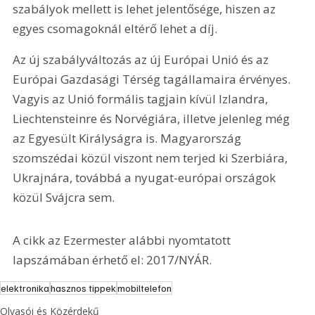
szabályok mellett is lehet jelentősége, hiszen az 
egyes csomagoknál eltérő lehet a díj.
Az új szabályváltozás az új Európai Unió és az 
Európai Gazdasági Térség tagállamaira érvényes. 
Vagyis az Unió formális tagjain kívül Izlandra, 
Liechtensteinre és Norvégiára, illetve jelenleg még 
az Egyesült Királyságra is. Magyarország 
szomszédai közül viszont nem terjed ki Szerbiára, 
Ukrajnára, továbbá a nyugat-európai országok 
közül Svájcra sem.
A cikk az Ezermester alábbi nyomtatott 
lapszámában érhető el: 2017/NYÁR.
elektronika
hasznos tippek
mobiltelefon
Olvasói és Közérdekű