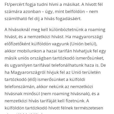
Ft/percért fogja tudni hívni a másikat. A hívott fél 
számára azonban – úgy, mint belföldön – nem 
számítható fel díj a hívás fogadásáért.
A hívásoknál meg kell különböztetnünk a roaming 
hívást, és a nemzetközi hívást. Ha magyarországi 
előfizetőként külföldön vagyunk (Unión belül), 
akkor mobilunkon a hazai tarifán hívhatjuk fel egy 
másik uniós országban tartózkodó ismerősünket, 
és ugyanilyen tarifával telefonálhatunk haza is. De 
ha Magyarországról hívjuk fel az Unió területén 
tartózkodó (élő) ismerősünket a külföldi 
telefonszámán, akkor nekünk az nemzetközi 
hívásnak minősül (nem roaming hívásnak), és a 
nemzetközi hívás tarifáját kell fizetnünk. A 
külföldön tartózkodó hívott félnek természetesen 