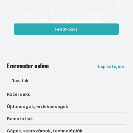
Igen, szeretnék feliratkozni, és elfogadom az 
adatkezelést. 
Adatvédelmi tájékoztató
Feliratkozás
Ezermester online
Lap tetejére
Rovatok
Közérdekű
Újdonságok, érdekességek
Bemutatjuk
Gépek, szerszámok, technológiák