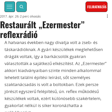
FELIRATKOZÁS
2017. ápr. 26.
2 perc olvasás
Restaurált „Ezermester”
reflexrádió
A hatvanas években nagy divatja volt a zseb- és 
táskarádióknak. A gyári készülékek meglehetősen 
drágák voltak, így a barkácsolók gyakran 
választották a sajátkezű elkészítést. Az „Ezermester” 
akkori kiadványaiban szinte minden alkalommal 
lehetett találni építési leírást, sőt személyes 
szaktanácsadás is volt a boltokban. Ezek persze 
jórészt egyszerű felépítésű, ún. reflex működésű 
készülékek voltak, ezért különösebb szakértelem, 
gyakorlat nélkül is siker koronázhatta a 