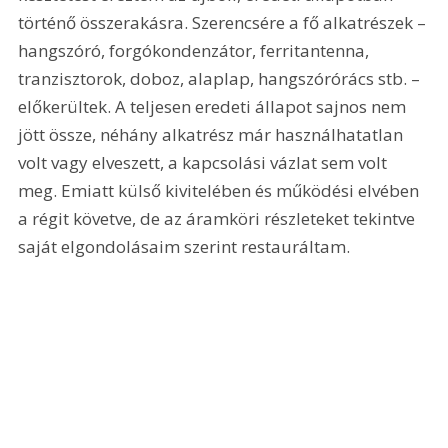
történő összerakásra. Szerencsére a fő alkatrészek – 
hangszóró, forgókondenzátor, ferritantenna, 
tranzisztorok, doboz, alaplap, hangszórórács stb. – 
előkerültek. A teljesen eredeti állapot sajnos nem 
jött össze, néhány alkatrész már használhatatlan 
volt vagy elveszett, a kapcsolási vázlat sem volt 
meg. Emiatt külső kivitelében és működési elvében 
a régit követve, de az áramköri részleteket tekintve 
saját elgondolásaim szerint restauráltam.