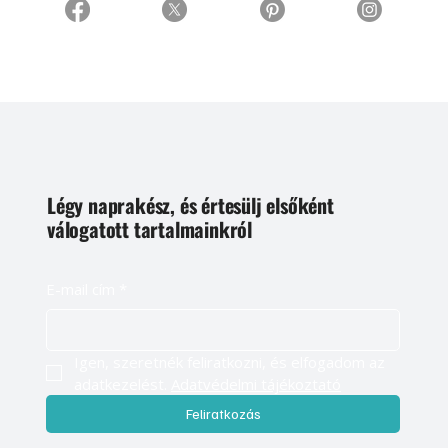
Légy naprakész, és értesülj elsőként
válogatott tartalmainkról
E-mail cím
*
Igen, szeretnék feliratkozni, és elfogadom az 
adatkezelést. 
Adatvédelmi tájékoztató
Feliratkozás