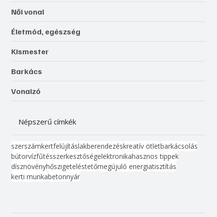
Női vonal
Életmód, egészség
Kismester
Barkács
Vonalzó
Népszerű címkék
szerszám
kert
felújítás
lakberendezés
kreatív ötlet
barkácsolás
bútor
víz
fűtés
szerkesztőség
elektronika
hasznos tippek
dísznövény
hőszigetelés
tető
megújuló energia
tisztítás
kerti munka
beton
nyár