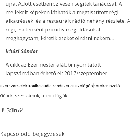
újra. Adott esetben szívesen segítek tanáccsal. A 
mellékelt képeken láthatók a megtisztított régi 
alkatrészek, és a restaurált rádió néhány részlete. A 
régi, esetenként primitív megoldásokat 
meghagytam, kéretik ezeket elnézni nekem…
Irházi Sándor
A cikk az Ezermester alábbi nyomtatott 
lapszámában érhető el: 2017/szeptember.
szerszám
elektronika
audio rendszer
csiszológép
sarokcsiszoló
Gépek, szerszámok, technológiák
Kapcsolódó bejegyzések