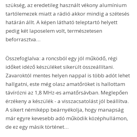
szükség, az eredetileg használt vékony alumínium 
tartólemezek miatt a rádió akkor mindig a szétesés 
határán állt. A képen látható teleptartó helyett 
pedig két laposelem volt, természetesen 
beforrasztva…
Összefoglalva: a roncsból egy jól működő, régi 
időket idéző készüléket sikerült összeállítani. 
Zavaroktól mentes helyen nappal is több adót lehet 
hallgatni, este még olasz amatőröket is hallottam 
távírózni az 1,8 MHz-es amatőrsávban. Meglepően 
érzékeny a készülék - a visszacsatolást jól beállítva. 
A sikert némiképp beárnyékolja, hogy manapság 
már egyre kevesebb adó működik középhullámon, 
de ez egy másik történet…