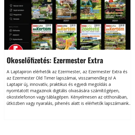
Okoselőfizetés: Ezermester Extra
A Laptapiron elérhetők az Ezermester, az Ezermester Extra és
az Ezermester Old Timer lapszámai, visszamenőleg is! A
Laptapir új, innovatív, praktikus és egyedi megoldás a
L
nyomtatott magazinok digitális olvasására számítógépen,
okostelefonon vagy táblagépen. Kényelmesen az otthonában,
útközben vagy nyaralás, pihenés alatt is elérhetők lapszámaink.
ú
Bárhol, bármikor, akár külföldön élve vagy dolgozva is
B
olvashatók az Ezermester lapszámai. A Laptapir kényelmes
megoldás, mert: – t