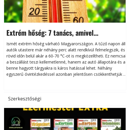
Extrém hőség: 7 tanács, amivel
megóvhatjuk autónkat a nyári károktól
Ismét extrém hőség várható Magyarországon. A tűző napon álló
autók utastere már néhány perc alatt rendkívül felmelegszik, és
rövid időn belül akár a 60-70 °C-ot is megközelítheti. Ez nemcsak
n
a beszállást teszi kellemetlenné, hanem az autó állapotára és a
benne hagyott tárgyakra is káros hatással lehet. Néhány
egyszerű óvintézkedéssel azonban jelentősen csökkenthetjük a
hőség káros hatásait.
l
Szerkesztőségi