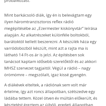
próbálkozást. 
Mint barkácsoló diák, így én is belevágtam egy 
ilyen háromtranzisztoros reflex rádió 
megépítésébe az „Ezermester kiskönyvtár” leírása 
alapján. Az alkatrészeket különféle boltokból, 
barátoktól kellett beszerezni. A készülék háza egy 
varródobozból készült, mint azt a rajta ma is 
látható 14 Ft-os ár is jelzi. Az építésben sok 
tanácsot kaptam idősebb szerelőktől és az akkori 
MHSZ szervezet tagjaitól. Végül a rádió – nagy 
örömömre – megszólalt, igaz kissé gyengén.
A diákévek elteltek, a rádiónak sem volt már 
értelme, így azt roncs állapotban, szétszedve egy 
ládába tettem. Közel ötven év múltán előkerült, és 
késztetést éreztem az újbóli, eredeti állapotban 