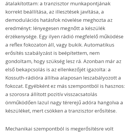
átalakítottam: a tranzisztor munkapontjának 
korrekt beállítása, az illesztések javítása, a 
demodulációs hatásfok növelése meghozta az 
eredményt: lényegesen megnőtt a készülék 
érzékenysége. Egy ilyen rádió megfelelő működése 
a reflex fokozaton áll, vagy bukik. Automatikus 
erősítés szabályzást is beépítettem, nem 
gondoltam, hogy szükség lesz rá. Azonban már az 
első bekapcsolás is az ellenkezőjét igazolta: a 
Kossuth-rádióra állítva alaposan leszabályozott a 
fokozat. Egyébként ez más szempontból is hasznos: 
a szorosra állított pozitív visszacsatolás 
önműködően lazul nagy térerejű adóra hangolva a 
készüléket, mert csökken a tranzisztor erősítése.
Mechanikai szempontból is megerősítésre volt 