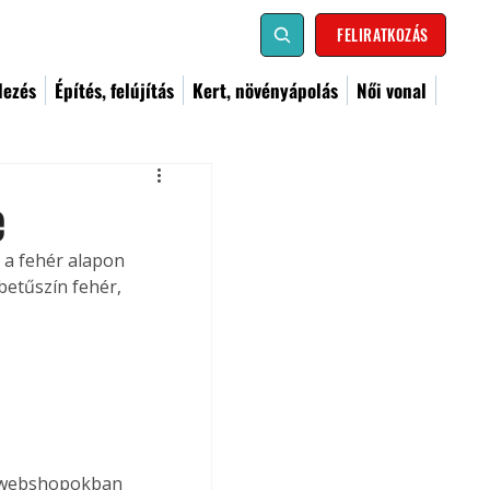
FELIRATKOZÁS
dezés
Építés, felújítás
Kert, növényápolás
Női vonal
e
 a fehér alapon 
 betűszín fehér, 
A webshopokban 