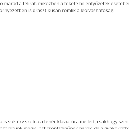
tó marad a felirat, miközben a fekete billentyűzetek esetébe
örnyezetben is drasztikusan romlik a leolvashatóság.
a is sok érv szólna a fehér klaviatúra mellett, csakhogy szin
t találtunk mégis, azt csontszínűnek hívják, de a gyakorlatb