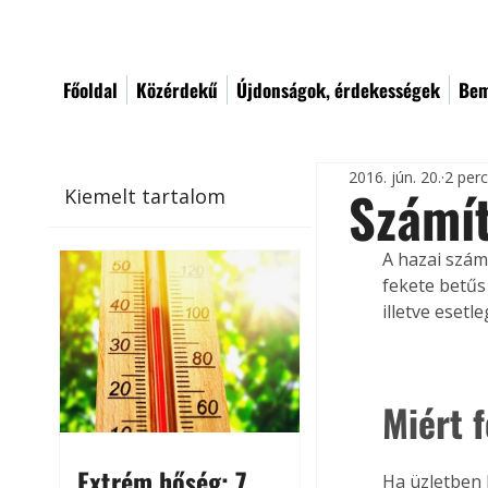
Főoldal
Közérdekű
Újdonságok, érdekességek
Bem
2016. jún. 20.
2 per
Számít
Kiemelt tartalom
A hazai szám
fekete betűs 
illetve esetle
Miért 
Extrém hőség: 7
Ha üzletben 