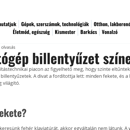
utatjuk
Gépek, szerszámok, technológiák
Otthon, lakberen
Életmód, egészség
Kismester
Barkács
Vonalzó
c olvasás
ógép billentyűzet szín
ítástechnikai piacon az figyelhető meg, hogy szinte eltűntek
billentyűzetek. A divat a fordítottja lett: minden fekete, és a
g világító.
fekete?
keresünk fehér klaviatúrát, akkor egyáltalán nem látunk. 