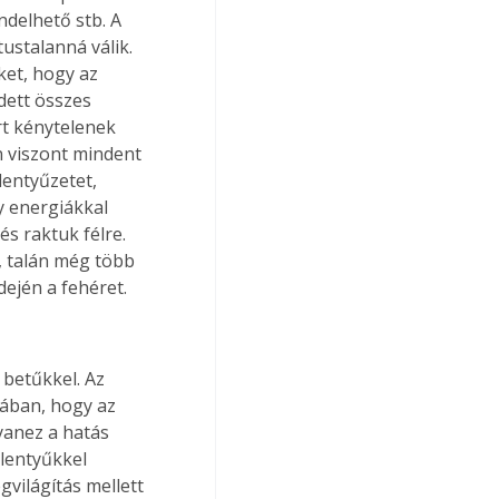
ndelhető stb. A 
ustalanná válik. 
et, hogy az 
ett összes 
rt kénytelenek 
n viszont mindent 
lentyűzetet, 
y energiákkal 
és raktuk félre. 
t, talán még több 
dején a fehéret.
betűkkel. Az 
sában, hogy az 
yanez a hatás 
llentyűkkel 
világítás mellett 