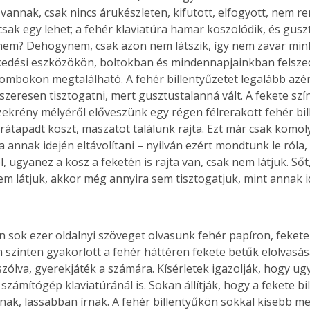
 vannak, csak nincs árukészleten, kifutott, elfogyott, nem re
sak egy lehet; a fehér klaviatúra hamar koszolódik, és guszt
 nem? Dehogynem, csak azon nem látszik, így nem zavar mink
kedési eszközökön, boltokban és mindennapjainkban felszed
 gombokon megtalálható. A fehér billentyűzetet legalább azé
szeresen tisztogatni, mert gusztustalanná vált. A fekete szí
szekrény mélyéről előveszünk egy régen félrerakott fehér bil
 rátapadt koszt, maszatot találunk rajta. Ezt már csak komol
a annak idején eltávolítani – nyilván ezért mondtunk le róla, 
, ugyanez a kosz a feketén is rajta van, csak nem látjuk. Ső
nem látjuk, akkor még annyira sem tisztogatjuk, mint annak i
n sok ezer oldalnyi szöveget olvasunk fehér papíron, fekete 
 szinten gyakorlott a fehér háttéren fekete betűk elolvasá
zólva, gyerekjáték a számára. Kísérletek igazolják, hogy ug
számítógép klaviatúránál is. Sokan állítják, hogy a fekete bi
nak, lassabban írnak. A fehér billentyűkön sokkal kisebb meg