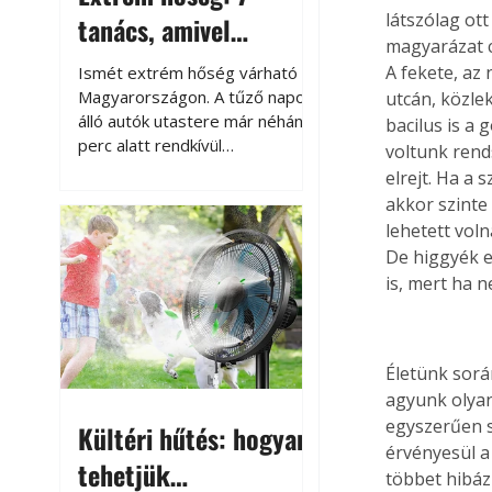
látszólag ott
tanács, amivel
magyarázat c
megóvhatjuk
A fekete, az
Ismét extrém hőség várható
autónkat a nyári
Magyarországon. A tűző napon
utcán, közle
álló autók utastere már néhány
bacilus is a
károktól
perc alatt rendkívül
voltunk rend
felmelegszik, és rövid időn belül
elrejt. Ha a 
akár a 60-70 °C-ot is
akkor szinte
megközelítheti. Ez nemcsak a
lehetett voln
beszállást teszi kellemetlenné,
De higgyék el
hanem az autó állapotára és a
is, mert ha 
benne hagyott tárgyakra is
káros hatással lehet. Néhány
egyszerű óvintézkedéssel
azonban jelentősen
Életünk sorá
csökkenthetjük a hőség káros
agyunk olyan
hatásait.
egyszerűen s
Kültéri hűtés: hogyan
érvényesül a 
tehetjük
többet hibáz