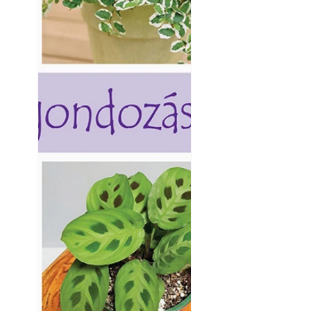
Kültéri hűtés: ho
a teraszt és a ker