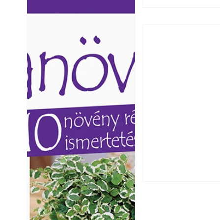
Ezermester lapszámai. A
Ezermester lapszámai
Laptapir kényelmes megoldás,
Laptapir kényelmes 
mert: – t
mert: – t
Csatornaszag a h
megoldások