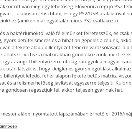
akkor ott van még egy lehetőség. Elővenni a régi jó PS2 fehé
van –, alaposan letisztítani, és egy PS2/USB átalakítóval ha
inkhez (amiken már egyáltalán nincs PS2 csatlakozó).
 és a baktériumoktól való félelmünket félretesszük, és csak
, gyors betűfelismerés és a hibátlan gépelés a célunk, akk
van a fekete alapú billentyűzet fehérré varázsolására: a bil
az átlátszó, víztiszta matricákban gondolkozzunk, mert ezek
hogy az angol billentyűzetre utólag rátegyük a magyar kara
uk után látszik is, hogy ideiglenes gyorsmegoldást alkalmaz
es billentyűt lefedő, fehér alapon fekete betűs matrica viszon
át és a felismerhetőség javítását egyszerre teljesíti. Külö
ha gondosan ragasztjuk fel, akkor teljesen gyárinak hat.
ermester alábbi nyomtatott lapszámában érhető el: 2016/máj
ámítógép