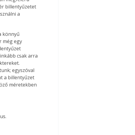
r billentyűzetet 
sználni a 
 a könnyű 
or még egy 
lentyűzet 
 inkább csak arra 
ktereket. 
tunk; egyszóval 
t a billentyűzet 
nböző méretekben 
us.