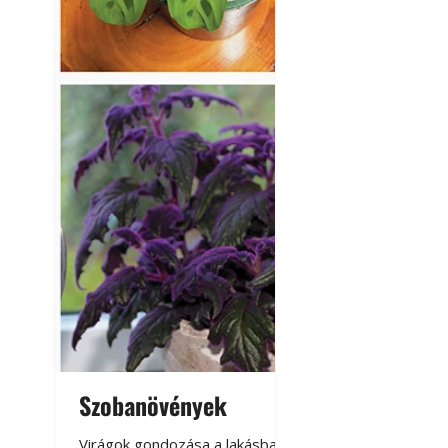
Szobanövények
Virágoskert: k
teraszon, laká
Virágok gondozása a lakásban,