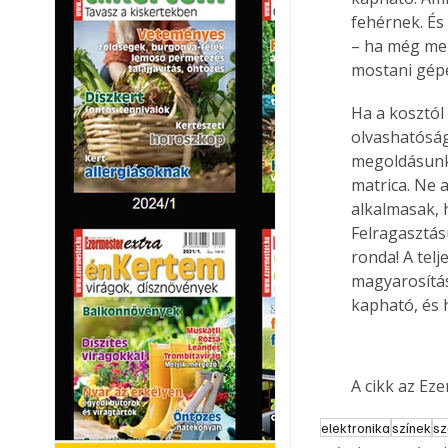
fehérnek. És 
– ha még meg
mostani gépe
Ha a kosztól
olvashatóság
megoldásunk 
matrica. Ne 
alkalmasak, 
Felragasztás
ronda! A telj
magyarosítás
kapható, és 
A cikk az Ez
elektronika
színek
sz