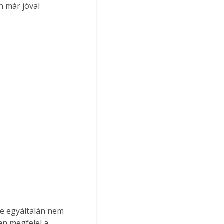
n már jóval 
te egyáltalán nem 
an megfelel a 