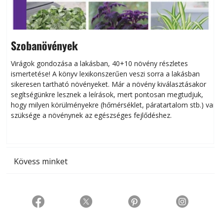
Szobanövények
Virágok gondozása a lakásban, 40+10 növény részletes
ismertetése! A könyv lexikonszerűen veszi sorra a lakásban
s
sikeresen tart­ha­tó növényeket. Már a növény kiválasztásakor
h
segítségünkre lesznek a leírások, mert pontosan megtudjuk,
k
hogy milyen körülményekre (hőmérséklet, páratartalom stb.) van
szüksége a növénynek az egészséges fejlődéshez.
t
Kövess minket