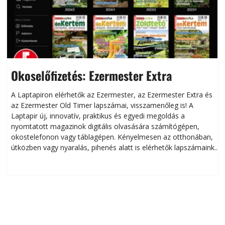
Okoselőfizetés: Ezermester Extra
A Laptapiron elérhetők az Ezermester, az Ezermester Extra és
az Ezermester Old Timer lapszámai, visszamenőleg is! A
Laptapir új, innovatív, praktikus és egyedi megoldás a
L
nyomtatott magazinok digitális olvasására számítógépen,
okostelefonon vagy táblagépen. Kényelmesen az otthonában,
útközben vagy nyaralás, pihenés alatt is elérhetők lapszámaink.
ú
Bárhol, bármikor, akár külföldön élve vagy dolgozva is
B
olvashatók az Ezermester lapszámai. A Laptapir kényelmes
megoldás, mert: – t