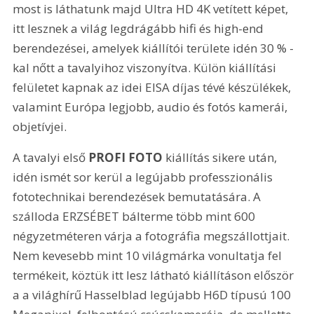
most is láthatunk majd Ultra HD 4K vetített képet, 
itt lesznek a világ legdrágább hifi és high-end 
berendezései, amelyek kiállítói területe idén 30 % - 
kal nőtt a tavalyihoz viszonyítva. Külön kiállítási 
felületet kapnak az idei EISA díjas tévé készülékek, 
valamint Európa legjobb, audio és fotós kamerái, 
objetívjei. 
A tavalyi első 
PROFI FOTO
 kiállítás sikere után, 
idén ismét sor kerül a legújabb professzionális 
fototechnikai berendezések bemutatására. A 
szálloda ERZSÉBET bálterme több mint 600 
négyzetméteren várja a fotográfia megszállottjait. 
Nem kevesebb mint 10 világmárka vonultatja fel 
termékeit, köztük itt lesz látható kiállításon először 
a a világhírű Hasselblad legújabb H6D típusú 100 