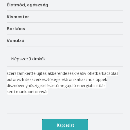
Életmód, egészség
Kismester
Barkács
Vonalzó
Népszerű címkék
szerszám
kert
felújítás
lakberendezés
kreatív ötlet
barkácsolás
bútor
víz
fűtés
szerkesztőség
elektronika
hasznos tippek
dísznövény
hőszigetelés
tető
megújuló energia
tisztítás
kerti munka
beton
nyár
Kapcsolat