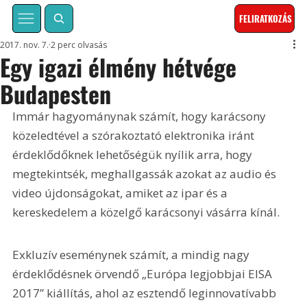
FELIRATKOZÁS
2017. nov. 7.
2 perc olvasás
Egy igazi élmény hétvége
Budapesten
Immár hagyománynak számít, hogy karácsony 
közeledtével a szórakoztató elektronika iránt 
érdeklődőknek lehetőségük nyílik arra, hogy 
megtekintsék, meghallgassák azokat az audio és 
video újdonságokat, amiket az ipar és a 
kereskedelem a közelgő karácsonyi vásárra kínál. 
Exkluzív eseménynek számít, a mindig nagy 
érdeklődésnek örvendő „Európa legjobbjai EISA 
2017” kiállítás, ahol az esztendő leginnovatívabb 