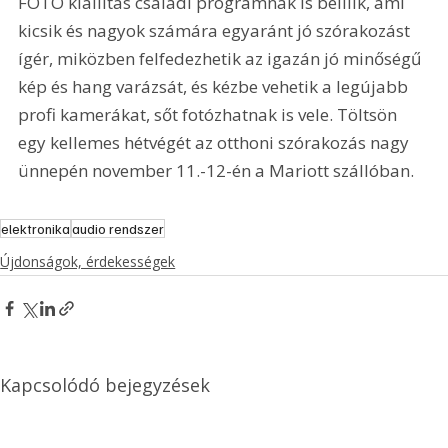
FOTO kiállítás családi programnak is beillik, ami 
kicsik és nagyok számára egyaránt jó szórakozást 
ígér, miközben felfedezhetik az igazán jó minőségű 
kép és hang varázsát, és kézbe vehetik a legújabb 
profi kamerákat, sőt fotózhatnak is vele. Töltsön 
egy kellemes hétvégét az otthoni szórakozás nagy 
ünnepén november 11.-12-én a Mariott szállóban.
elektronika
audio rendszer
Újdonságok, érdekességek
Kapcsolódó bejegyzések