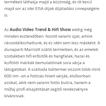
termékeit láthatja majd a közönség, és itt kerül 
majd sor az idei EISA díjak díjátadási ünnepségére 
is.
Az 
Audio Video Trend & Hifi Show
 eddig még 
minden esztendőben  hozott valami újat, amire 
rácsodálkozhattunk, és ez idén sem lesz másként. A 
dunaparti Marriott szálló termeiben, és az emeleti 
szobákban hifi erősítők és hangfalak, hazai és 
külföldi márkák bemutatóinak sora várja a 
látogatókat. A szálloda báltermei viszont több mint 
600 nm –en a fotózás híveit várják, elsősorban 
azokat, akik nem valami fotós bulira, hanem a 
műfaj profi elsajátítását segítő rendezvényre 
kíváncsiak.