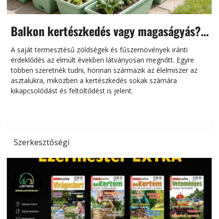
Balkon kertészkedés vagy magaságyás?
Helytakarékos kertészkedés
A saját termesztésű zöldségek és fűszernövények iránti
érdeklődés az elmúlt években látványosan megnőtt. Egyre
többen szeretnék tudni, honnan származik az élelmiszer az
l
asztalukra, miközben a kertészkedés sokak számára
kikapcsolódást és feltöltődést is jelent.
é
d
Szerkesztőségi