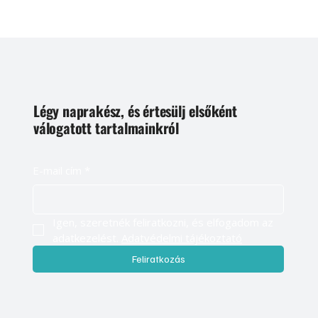
Légy naprakész, és értesülj elsőként
válogatott tartalmainkról
E-mail cím
*
Igen, szeretnék feliratkozni, és elfogadom az 
adatkezelést. 
Adatvédelmi tájékoztató
Feliratkozás