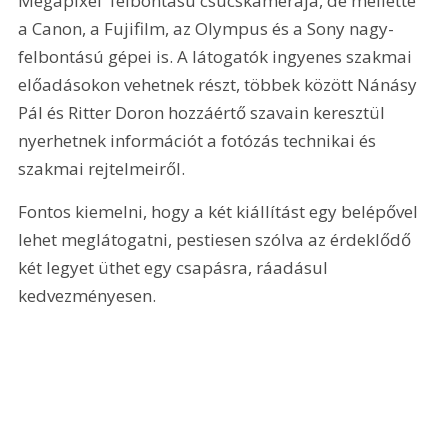
Megapixel  felbontású csúcskamerája, de mellette 
a Canon, a Fujifilm, az Olympus és a Sony nagy-
felbontású gépei is. A látogatók ingyenes szakmai 
előadásokon vehetnek részt, többek között Nánásy 
Pál és Ritter Doron hozzáértő szavain keresztül 
nyerhetnek információt a fotózás technikai és 
szakmai rejtelmeiről.
Fontos kiemelni, hogy a két kiállítást egy belépővel 
lehet meglátogatni, pestiesen szólva az érdeklődő 
két legyet üthet egy csapásra, ráadásul 
kedvezményesen.