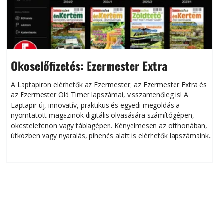
Okoselőfizetés: Ezermester Extra
A Laptapiron elérhetők az Ezermester, az Ezermester Extra és
az Ezermester Old Timer lapszámai, visszamenőleg is! A
Laptapir új, innovatív, praktikus és egyedi megoldás a
L
nyomtatott magazinok digitális olvasására számítógépen,
okostelefonon vagy táblagépen. Kényelmesen az otthonában,
útközben vagy nyaralás, pihenés alatt is elérhetők lapszámaink.
ú
Bárhol, bármikor, akár külföldön élve vagy dolgozva is
B
olvashatók az Ezermester lapszámai. A Laptapir kényelmes
megoldás, mert: – t