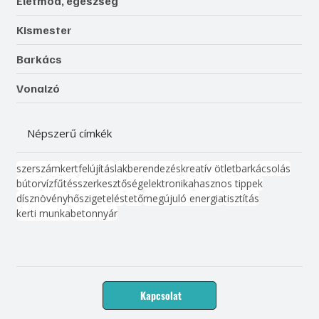
Életmód, egészség
Kismester
Barkács
Vonalzó
Népszerű címkék
szerszám
kert
felújítás
lakberendezés
kreatív ötlet
barkácsolás
bútor
víz
fűtés
szerkesztőség
elektronika
hasznos tippek
dísznövény
hőszigetelés
tető
megújuló energia
tisztítás
kerti munka
beton
nyár
Kapcsolat