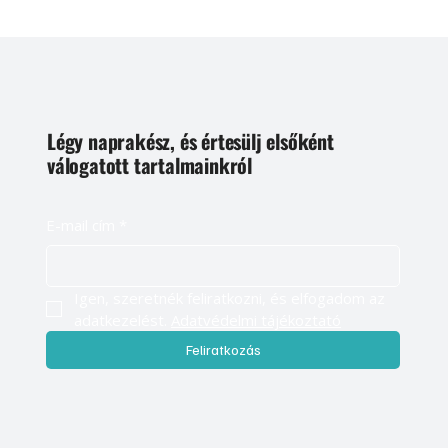
Légy naprakész, és értesülj elsőként
válogatott tartalmainkról
E-mail cím
*
Igen, szeretnék feliratkozni, és elfogadom az 
adatkezelést. 
Adatvédelmi tájékoztató
Feliratkozás