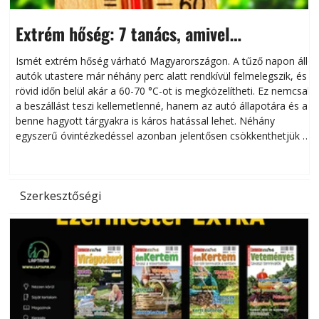
Extrém hőség: 7 tanács, amivel
megóvhatjuk autónkat a nyári károktól
Ismét extrém hőség várható Magyarországon. A tűző napon álló
autók utastere már néhány perc alatt rendkívül felmelegszik, és
rövid időn belül akár a 60-70 °C-ot is megközelítheti. Ez nemcsak
n
a beszállást teszi kellemetlenné, hanem az autó állapotára és a
benne hagyott tárgyakra is káros hatással lehet. Néhány
egyszerű óvintézkedéssel azonban jelentősen csökkenthetjük a
hőség káros hatásait.
l
Szerkesztőségi