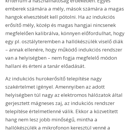
kritérium a használhatóság érdekében. Egyes 
emberek számára a mély, mások számára a magas 
hangok elvesztését kell pótolni. Ha az indukciós 
erősítő mély, közép és magas hangjai nincsenek 
megfelelően kalibrálva, könnyen előfordulhat, hogy 
egy pl. osztályteremben a hallókészülék viselő diák 
– annak ellenére, hogy működő indukciós rendszer 
van a helyiségben – nem fogja megfelelő módon 
hallani és érteni a tanár előadását.
Az indukciós hurokerősítő telepítése nagy 
szakértelmet igényel. Amennyiben az adott 
helyiségben túl nagy az elektromos hálózatok által 
gerjesztett mágneses zaj, az indukciós rendszer 
telepítése értelmetlenné válik. Ekkor a közvetített 
hang nem lesz jobb minőségű, mintha a 
hallókészülék a mikrofonon keresztül venné a 