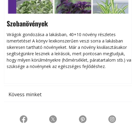
Szobanövények
Virágok gondozása a lakásban, 40+10 növény részletes
ismertetése! A könyv lexikonszerűen veszi sorra a lakásban
s
sikeresen tart­ha­tó növényeket. Már a növény kiválasztásakor
h
segítségünkre lesznek a leírások, mert pontosan megtudjuk,
k
hogy milyen körülményekre (hőmérséklet, páratartalom stb.) van
szüksége a növénynek az egészséges fejlődéshez.
t
Kövess minket