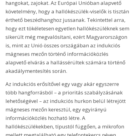
hangokat, zajokat. Az Európai Unióban alapvető 
követelmény, hogy a hallókészülék-viselők is tisztán 
érthető beszédhanghoz jussanak. Tekintettel arra, 
hogy ezt tökéletesen egyetlen hallókészüléknek sem 
sikerült még megvalósítani, ezért Magyarországon 
is, mint az Unió összes országában az indukciós 
mágneses mezőn történő információközlés 
alapvető elvárás a hallássérültek számára történő 
akadálymentesítés során.
Az indukciós erősítővel egy vagy akár egyszerre 
több hangforrásból – a prioritás szabályzásának 
lehetőségével – az indukciós hurkon belül létrejött 
mágneses mezőn keresztül, egy egyirányú 
információközlés hozható létre. A 
hallókészülékekben, típustól függően, a mikrofon 
mellett megtalálható egy telefontekercs néven 