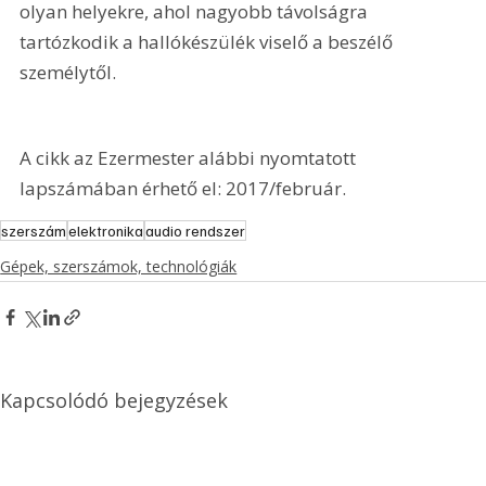
olyan helyekre, ahol nagyobb távolságra 
tartózkodik a hallókészülék viselő a beszélő 
személytől.
A cikk az Ezermester alábbi nyomtatott 
lapszámában érhető el: 2017/február.
szerszám
elektronika
audio rendszer
Gépek, szerszámok, technológiák
Kapcsolódó bejegyzések