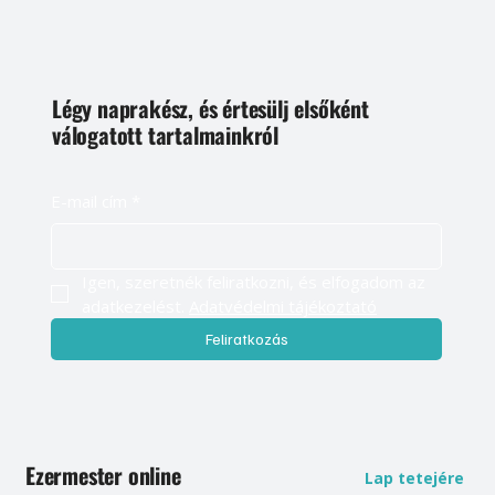
Légy naprakész, és értesülj elsőként
válogatott tartalmainkról
E-mail cím
*
Igen, szeretnék feliratkozni, és elfogadom az 
adatkezelést. 
Adatvédelmi tájékoztató
Feliratkozás
Ezermester online
Lap tetejére