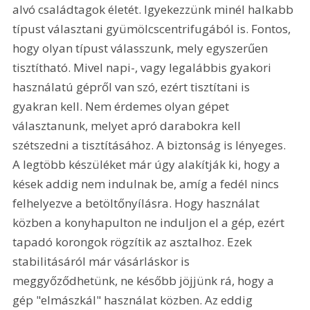
alvó családtagok életét. Igyekezzünk minél halkabb 
típust választani gyümölcscentrifugából is. Fontos, 
hogy olyan típust válasszunk, mely egyszerűen 
tisztítható. Mivel napi-, vagy legalábbis gyakori 
használatú gépről van szó, ezért tisztítani is 
gyakran kell. Nem érdemes olyan gépet 
választanunk, melyet apró darabokra kell 
szétszedni a tisztításához. A biztonság is lényeges. 
A legtöbb készüléket már úgy alakítják ki, hogy a 
kések addig nem indulnak be, amíg a fedél nincs 
felhelyezve a betöltőnyílásra. Hogy használat 
közben a konyhapulton ne induljon el a gép, ezért 
tapadó korongok rögzítik az asztalhoz. Ezek 
stabilitásáról már vásárláskor is 
meggyőződhetünk, ne később jöjjünk rá, hogy a 
gép "elmászkál" használat közben. Az eddig 