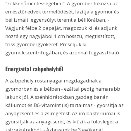
"zökkenőmentességében". A gyömbér fokozza az 
emésztőnedvek termelődését, lazítja a gyomor és 
bél izmait, egyensúlyt teremt a bélflórában. - 
Vágjunk félbe 2 papaját, magozzuk ki, és adjunk 
hozzá egy nagyjából 1 cm hosszú, megtisztított, 
friss gyömbérgyökeret. Préseljük ki 
gyümölcscentrifugában, és azonnal fogyasztható.
Energiaital zabpehelyből
A zabpehely rostanyagai megdagadnak a 
gyomorban és a bélben - ezáltal pedig hamarabb 
lakunk jól. A szénhidrátokban gazdag banán 
káliumot és B6-vitamint (is) tartalmaz - gyorsítja az 
anyagcserét és a zsírégetést. Az író baktériumai is 
gyorsítják az anyagcserét, és kiűzik a fölösleget a 
zsírraktárakból. - Áztassunk be 3 evőkanál 