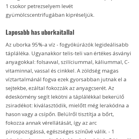
1 csokor petrezselyem levét 
gyümölcscentrifugában kipréseljük.
Laposabb has uborkaitallal
Az uborka 95%-a víz - fogyókúrázók legideálisabb 
tápláléka. Ugyanakkor telis-teli van értékes ásványi 
anyagokkal: folsavval, szilíciummal, káliummal, C-
vitaminnal, vassal és cinkkel. A zöldség magas 
víztartalmánál fogva ezek gyorsabban jutnak el a 
sejtekbe, ezáltal fokozzák az anyagcserét. Az 
édeskömény segít lekötni a táplálékkal bekerülő 
zsiradékot: kiválasztódik, mielőtt még lerakódna a 
hason vagy a csípőn. Belülről tisztítja a bőrt, 
fokozza annak vérellátását, így az arc 
pirospozsgássá, egészséges színűvé válik. - 1 