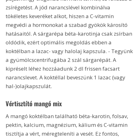
zsírégetést. A jód narancslével kombinálva 
tökéletes keveréket alkot, hiszen a C-vitamin 
megvédi a hormonokat a szabad gyökök károsító 
hatásaitól. A sárgarépa béta-karotinja csak zsírban 
oldódik, ezért optimális megoldás ebben a 
koktélban a lazac- vagy halolaj kapszula. - Tegyünk 
a gyümölcscentrifugába 2 szál sárgarépát. A 
kipréselt léhez hozzáadunk 2 dl frissen facsart 
narancslevet. A koktéllal beveszünk 1 lazac (vagy 
hal-)olajkapszulát.
Vértisztító mangó mix
A mangó koktélban található béta-karotin, folsav, 
pektin, kalcium, magnézium, kálium és C-vitamin 
tisztítja a vért, méregteleníti a vesét. Ez fontos, 