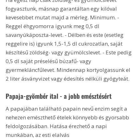
fogyasztunk, másnap garantáltan egy kilóval 
kevesebbet mutat majd a mérleg. Minimum. - 
Reggel éhgyomorra igyunk meg 0,5 dl 
savanyúkáposzta-levet. - Délben és este (esetleg 
reggelire is) igyunk 1,5-1,5 dl cukrozatlan, saját 
készítésű zöldség- vagy gyümölcslevet. - Este pedig 
0,5 dl saját préselésű búzafű- vagy 
gyermekláncfűlevet. Mindennap kortyolgassunk el 
2 liter ásványvizet vagy édesítés nélküli gyógyteát.
Papaja-gyömbér ital - a jobb emésztésért
A papajában található papain nevű enzim segít a 
nehezen emészthető ételek könnyebb és gyorsabb 
feldolgozásában. Hatása érezhető a napi 
munkában, az esti elalvás 