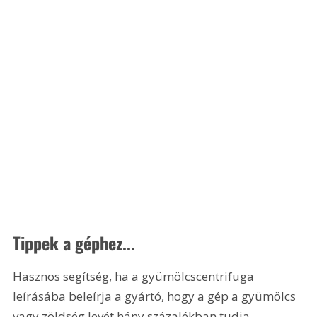
Tippek a géphez...
Hasznos segítség, ha a gyümölcscentrifuga 
leírásába beleírja a gyártó, hogy a gép a gyümölcs 
vagy zöldség levét hány százalékban tudja 