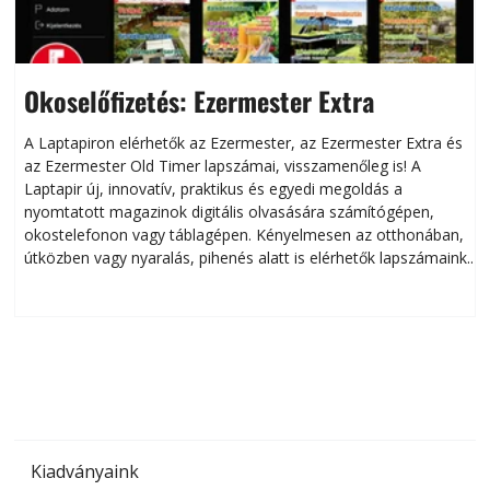
Okoselőfizetés: Ezermester Extra
A Laptapiron elérhetők az Ezermester, az Ezermester Extra és
az Ezermester Old Timer lapszámai, visszamenőleg is! A
Laptapir új, innovatív, praktikus és egyedi megoldás a
L
nyomtatott magazinok digitális olvasására számítógépen,
okostelefonon vagy táblagépen. Kényelmesen az otthonában,
útközben vagy nyaralás, pihenés alatt is elérhetők lapszámaink.
ú
Bárhol, bármikor, akár külföldön élve vagy dolgozva is
B
olvashatók az Ezermester lapszámai. A Laptapir kényelmes
megoldás, mert: – t
Kiadványaink