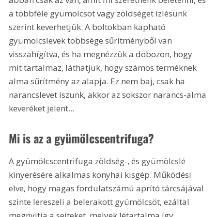
a többféle gyümölcsöt vagy zöldséget ízlésünk 
szerint keverhetjük. A boltokban kapható 
gyümölcslevek többsége sűrítményből van 
visszahígítva, és ha megnézzük a dobozon, hogy 
mit tartalmaz, láthatjuk, hogy számos terméknek 
alma sűrítmény az alapja. Ez nem baj, csak ha 
narancslevet iszunk, akkor az sokszor narancs-alma 
keveréket jelent...
Mi is az a gyümölcscentrifuga?
A gyümölcscentrifuga zöldség-, és gyümölcslé 
kinyerésére alkalmas konyhai kisgép. Működési 
elve, hogy magas fordulatszámú aprító tárcsájával 
szinte lereszeli a belerakott gyümölcsöt, ezáltal 
megnyitja a sejteket, melyek létartalma így 