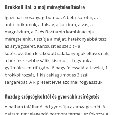
Brokkoli ital, a máj méregtelenítésére
Igazi hasznosanyag-bomba. A béta-karotin, az 
antibiotikumok, a folsav, a kalcium, a vas, a 
magnézium, a C- és B-vitamin kombinációja 
méregteleníti, tisztítja a májat, hatékonyabbá teszi 
az anyagcserét. Karcsúsít és szépít - a 
kötőszövetben lerakódott salakanyagok eltávoznak, 
a bőr feszesebbé válik, kisimul. - Tegyünk a 
gyümölcscentrifugába 6 nagy fejessaláta-levelet, 1 
brokkolirózsát, 1 kis céklagumót és 3 szál 
sárgarépát. A kipréselt levet azonnal fogyasszuk.
Gazdag szépségkoktél és gyorsabb zsírégetés
A halban található jód gyorsítja az anyagcserét. A 
pajzsmirigy elegendő hormont termel, ez fokozza a 