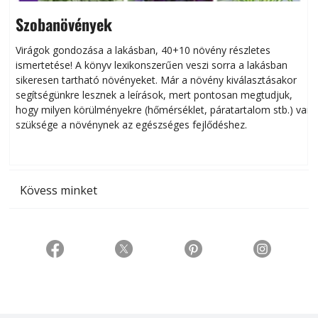
Szobanövények
Virágok gondozása a lakásban, 40+10 növény részletes
ismertetése! A könyv lexikonszerűen veszi sorra a lakásban
s
sikeresen tart­ha­tó növényeket. Már a növény kiválasztásakor
h
segítségünkre lesznek a leírások, mert pontosan megtudjuk,
k
hogy milyen körülményekre (hőmérséklet, páratartalom stb.) van
szüksége a növénynek az egészséges fejlődéshez.
t
Kövess minket