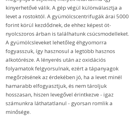
kinyerhetővé válik. A gép végül különválasztja a 
levet a rostoktól. A gyümölcscentrifugák árai 5000 
forint körül kezdődnek, de ehhez képest öt-
nyolcszoros árban is találhatunk csúcsmodelleket. 
A gyümölcsleveket lehetőleg éhgyomorra 
fogyasszuk, így hasznosul a legtöbb hasznos 
alkotórésze. A lényerés után az oxidációs 
folyamatok felgyorsulnak, ezért a tápanyagok 
megőrzésének az érdekében jó, ha a levet minél 
hamarabb elfogyasztjuk, és nem tároljuk 
hosszasan, hiszen levegővel érintkezve - igaz 
számunkra láthatatlanul - gyorsan romlik a 
minősége.