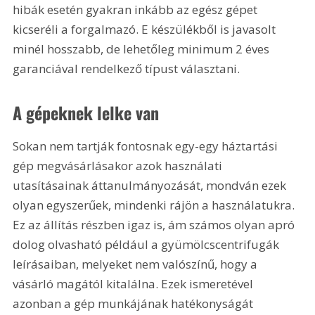
hibák esetén gyakran inkább az egész gépet 
kicseréli a forgalmazó. E készülékből is javasolt 
minél hosszabb, de lehetőleg minimum 2 éves 
garanciával rendelkező típust választani.
A gépeknek lelke van
Sokan nem tartják fontosnak egy-egy háztartási 
gép megvásárlásakor azok használati 
utasításainak áttanulmányozását, mondván ezek 
olyan egyszerűek, mindenki rájön a használatukra. 
Ez az állítás részben igaz is, ám számos olyan apró 
dolog olvasható például a gyümölcscentrifugák 
leírásaiban, melyeket nem valószínű, hogy a 
vásárló magától kitalálna. Ezek ismeretével 
azonban a gép munkájának hatékonyságát 