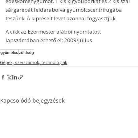
édesköménygumót, 1 kis kígyóuborkát és 2 kis szál 
sárgarépát feldarabolva gyümölcscentrifugába 
teszünk. A kipréselt levet azonnal fogyasztjuk.
A cikk az Ezermester alábbi nyomtatott 
lapszámában érhető el: 2009/július
gyümölcs
zöldség
Gépek, szerszámok, technológiák
Kapcsolódó bejegyzések