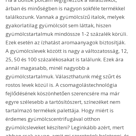
árban és minőségben is nagyon sokféle termékkel 
találkozunk. Vannak a gyümölcsízű italok, melyek 
gyakorlatilag gyümölcsöt sem láttak, hiszen 
gyümölcstartalmuk mindössze 1-2 százalék körüli. 
Ezek esetén az ízhatást aromaanyagok biztosítják. 
A gyümölcslevek között is nagy a változatosság, 12, 
25, 50 és 100 százalékosakat is találunk. Ezek ára 
annál magasabb, minél nagyobb a 
gyümölcstartalmuk. Választhatunk még szűrt és 
rostos levek közül is. A csomagolástechnológia 
fejlődésének köszönhetően szerencsére ma már 
egyre szélesebb a tartósítószert, színezéket nem 
tartalmazó termékek palettája. Hogy miért is 
érdemes gyümölcscentrifugával otthon 
gyümölcsleveket készíteni? Leginkább azért, mert 
abban csak az van, amit mi szeretnénk beletenni, és 