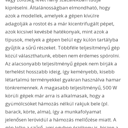
kipréselni. Általánosságban elmondható, hogy 
azok a modellek, amelyek a gépen kívülre 
adagolják a rostot és a már kicentrifugált pépet, 
azok kicsivel kevésbé hatékonyak, mint azok a 
típusok, melyek a gépen belül egy külön tartályba 
gyűjtik a sűrű részeket. Többféle teljesítményű gép 
közül választhatunk, ebben nem érdemes spórolni. 
Az alacsonyabb teljesítményű gépek nem bírják a 
terhelést hosszabb ideig, így keményebb, kisebb 
létartalmú terményekkel gyakran használva hamar 
tönkremennek. A magasabb teljesítményű, 500 W 
körüli gépek már arra is alkalmasak, hogy a 
gyümölcsöket hámozás nélkül rakjuk bele (pl. 
barack, körte, alma), így a munkafolyamat 
jelenősen lerövidül a hámozás mellőzése miatt. A 
gép lelke a szűrő, ami egyben érzékeny is, hiszen a 