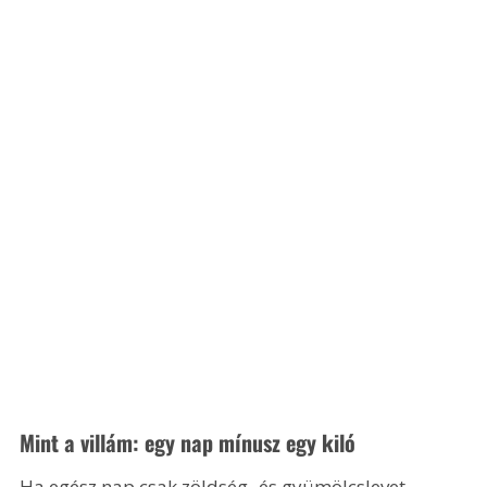
Mint a villám: egy nap mínusz egy kiló
Ha egész nap csak zöldség- és gyümölcslevet 