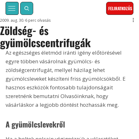
FELIRATKOZÁS
2009. aug. 30.
6 perc olvasás
Zöldség- és
gyümölcscentrifugák
Az egészséges életmód iránti igény előtörésével 
egyre többen vásárolnak gyümölcs- és 
zöldségcentrifugát, mellyel házilag lehet 
gyümölcsleveket készíteni friss gyümölcsökből. E 
hasznos eszközök fontosabb tulajdonságait 
szeretnénk bemutatni Olvasóinknak, hogy 
vásárláskor a legjobb döntést hozhassák meg.
A gyümölcslevekről
Ha a boltok polcain végignézzük a választékot, 