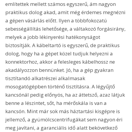
említettek mellett számos egyszerű, ám nagyon 
praktikus dolog akad, amit még érdemes megnézni 
a gépen vásárlás előtt. Ilyen a többfokozatú 
sebességállítás lehetősége, a váltakozó forgásirány, 
melyek a jobb lékinyerési hatékonyságot 
biztosítják. A kábeltartó is egyszerű, de praktikus 
dolog, hogy ha a gépet közel tudjuk helyezni a 
konnektorhoz, akkor a felesleges kábelhossz ne 
akadályozzon bennünket. Jó, ha a gép gyakran 
tisztítandó alkatrészei alkalmasak 
mosogatógépben történő tisztításra. A légyűjtő 
kancsónál pedig előnyös, ha az áttetsző, azaz látjuk 
benne a lészintet, sőt, ha mérőskála is van a 
kancsón. Mint már sok más háztartási kisgépre is 
jellemző, a gyümölcscentrifugákat sem nagyon éri 
meg javítani, a garanciális idő alatt bekövetkező 