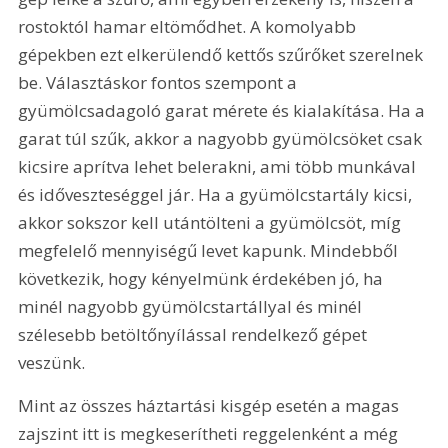
rostoktól hamar eltömődhet. A komolyabb 
gépekben ezt elkerülendő kettős szűrőket szerelnek 
be. Választáskor fontos szempont a 
gyümölcsadagoló garat mérete és kialakítása. Ha a 
garat túl szűk, akkor a nagyobb gyümölcsöket csak 
kicsire aprítva lehet belerakni, ami több munkával 
és időveszteséggel jár. Ha a gyümölcstartály kicsi, 
akkor sokszor kell utántölteni a gyümölcsöt, míg 
megfelelő mennyiségű levet kapunk. Mindebből 
következik, hogy kényelmünk érdekében jó, ha 
minél nagyobb gyümölcstartállyal és minél 
szélesebb betöltőnyílással rendelkező gépet 
veszünk.
Mint az összes háztartási kisgép esetén a magas 
zajszint itt is megkeserítheti reggelenként a még 