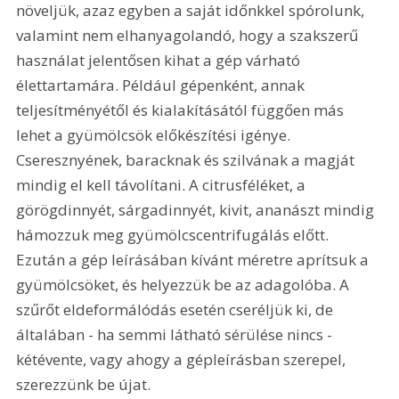
növeljük, azaz egyben a saját időnkkel spórolunk, 
valamint nem elhanyagolandó, hogy a szakszerű 
használat jelentősen kihat a gép várható 
élettartamára. Például gépenként, annak 
teljesítményétől és kialakításától függően más 
lehet a gyümölcsök előkészítési igénye. 
Cseresznyének, baracknak és szilvának a magját 
mindig el kell távolítani. A citrusféléket, a 
görögdinnyét, sárgadinnyét, kivit, ananászt mindig 
hámozzuk meg gyümölcscentrifugálás előtt. 
Ezután a gép leírásában kívánt méretre aprítsuk a 
gyümölcsöket, és helyezzük be az adagolóba. A 
szűrőt eldeformálódás esetén cseréljük ki, de 
általában - ha semmi látható sérülése nincs - 
kétévente, vagy ahogy a gépleírásban szerepel, 
szerezzünk be újat.