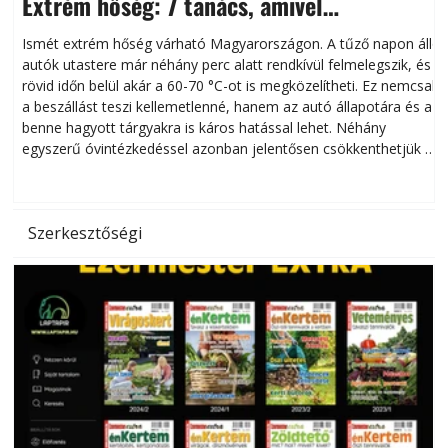
Extrém hőség: 7 tanács, amivel
megóvhatjuk autónkat a nyári károktól
Ismét extrém hőség várható Magyarországon. A tűző napon álló
autók utastere már néhány perc alatt rendkívül felmelegszik, és
rövid időn belül akár a 60-70 °C-ot is megközelítheti. Ez nemcsak
n
a beszállást teszi kellemetlenné, hanem az autó állapotára és a
benne hagyott tárgyakra is káros hatással lehet. Néhány
egyszerű óvintézkedéssel azonban jelentősen csökkenthetjük a
hőség káros hatásait.
l
Szerkesztőségi