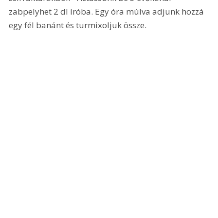
zabpelyhet 2 dl íróba. Egy óra múlva adjunk hozzá 
egy fél banánt és turmixoljuk össze.