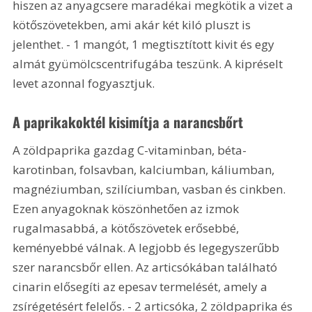
hiszen az anyagcsere maradékai megkötik a vizet a 
kötőszövetekben, ami akár két kiló pluszt is 
jelenthet. - 1 mangót, 1 megtisztított kivit és egy 
almát gyümölcscentrifugába teszünk. A kipréselt 
levet azonnal fogyasztjuk.
A paprikakoktél kisimítja a narancsbőrt
A zöldpaprika gazdag C-vitaminban, béta-
karotinban, folsavban, kalciumban, káliumban, 
magnéziumban, szilíciumban, vasban és cinkben. 
Ezen anyagoknak köszönhetően az izmok 
rugalmasabbá, a kötőszövetek erősebbé, 
keményebbé válnak. A legjobb és legegyszerűbb 
szer narancsbőr ellen. Az articsókában található 
cinarin elősegíti az epesav termelését, amely a 
zsírégetésért felelős. - 2 articsóka, 2 zöldpaprika és 