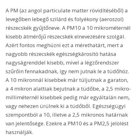
A PM (az angol particulate matter rövidítéséből) a 
levegőben lebegő szilárd és folyékony (aeroszol) 
részecskék gyűjtőneve. A PM10 a 10 mikrométernél 
kisebb átmérőjű részecskék elnevezésére szolgál. 
Azért fontos meghúzni ezt a mérethatárt, mert a 
nagyobb részecskék egészségkárosító hatása 
nagyságrenddel kisebb, mivel a légzőrendszer 
szűrőin fennakadnak, így nem jutnak le a tüdőhöz. 
A 10 mikronnál kisebbek már túljutnak a garaton, 
a 4 mikron alattiak bejutnak a tüdőbe, a 2,5 mikro-
milliméternél kisebbek pedig már egyáltalán nem, 
vagy nehezen ürülnek ki a tüdőből. Egészségügyi 
szempontból a 10, illetve a 2,5 mikronos határnak 
van jelentősége. Ezekre a PM10 és a PM2,5 jelölést 
használják.