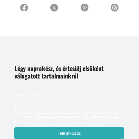
Légy naprakész, és értesülj elsőként
válogatott tartalmainkról
E-mail cím
*
Igen, szeretnék feliratkozni, és elfogadom az 
adatkezelést. 
Adatvédelmi tájékoztató
Feliratkozás