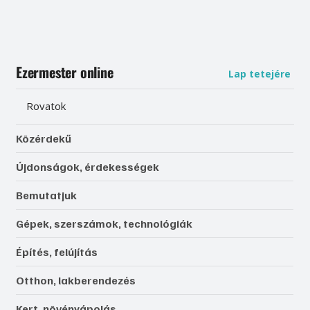
Ezermester online
Lap tetejére
Rovatok
Közérdekű
Újdonságok, érdekességek
Bemutatjuk
Gépek, szerszámok, technológiák
Építés, felújítás
Otthon, lakberendezés
Kert, növényápolás