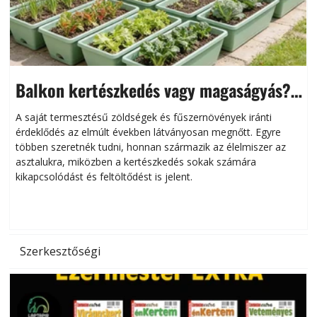
Balkon kertészkedés vagy magaságyás?
Helytakarékos kertészkedés
A saját termesztésű zöldségek és fűszernövények iránti
érdeklődés az elmúlt években látványosan megnőtt. Egyre
többen szeretnék tudni, honnan származik az élelmiszer az
l
asztalukra, miközben a kertészkedés sokak számára
kikapcsolódást és feltöltődést is jelent.
é
d
Szerkesztőségi