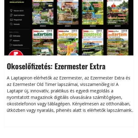
Okoselőfizetés: Ezermester Extra
A Laptapiron elérhetők az Ezermester, az Ezermester Extra és
az Ezermester Old Timer lapszámai, visszamenőleg is! A
Laptapir új, innovatív, praktikus és egyedi megoldás a
L
nyomtatott magazinok digitális olvasására számítógépen,
okostelefonon vagy táblagépen. Kényelmesen az otthonában,
útközben vagy nyaralás, pihenés alatt is elérhetők lapszámaink.
ú
Bárhol, bármikor, akár külföldön élve vagy dolgozva is
B
olvashatók az Ezermester lapszámai. A Laptapir kényelmes
megoldás, mert: – t