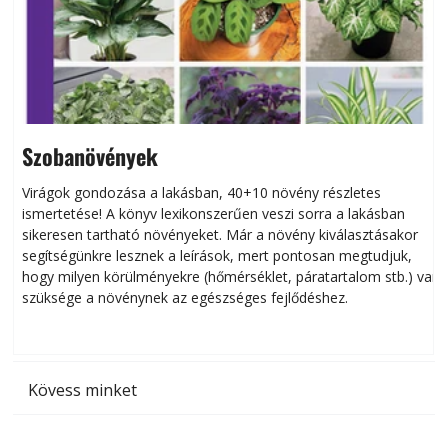
Szobanövények
Virágok gondozása a lakásban, 40+10 növény részletes
ismertetése! A könyv lexikonszerűen veszi sorra a lakásban
s
sikeresen tart­ha­tó növényeket. Már a növény kiválasztásakor
h
segítségünkre lesznek a leírások, mert pontosan megtudjuk,
k
hogy milyen körülményekre (hőmérséklet, páratartalom stb.) van
szüksége a növénynek az egészséges fejlődéshez.
t
Kövess minket