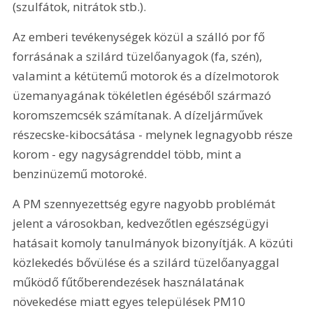
(szulfátok, nitrátok stb.).
Az emberi tevékenységek közül a szálló por fő 
forrásának a szilárd tüzelőanyagok (fa, szén), 
valamint a kétütemű motorok és a dízelmotorok 
üzemanyagának tökéletlen égéséből származó 
koromszemcsék számítanak. A dízeljárművek 
részecske-kibocsátása - melynek legnagyobb része 
korom - egy nagyságrenddel több, mint a 
benzinüzemű motoroké.
A PM szennyezettség egyre nagyobb problémát 
jelent a városokban, kedvezőtlen egészségügyi 
hatásait komoly tanulmányok bizonyítják. A közúti 
közlekedés bővülése és a szilárd tüzelőanyaggal 
működő fűtőberendezések használatának 
növekedése miatt egyes települések PM10 