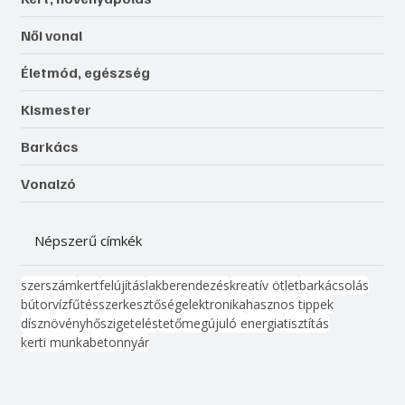
Női vonal
Életmód, egészség
Kismester
Barkács
Vonalzó
Népszerű címkék
szerszám
kert
felújítás
lakberendezés
kreatív ötlet
barkácsolás
bútor
víz
fűtés
szerkesztőség
elektronika
hasznos tippek
dísznövény
hőszigetelés
tető
megújuló energia
tisztítás
kerti munka
beton
nyár