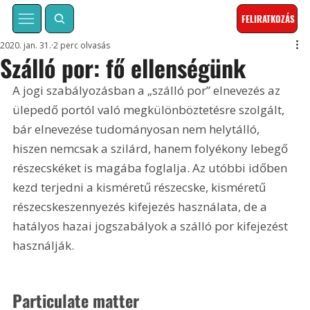
FELIRATKOZÁS
2020. jan. 31.
2 perc olvasás
Szálló por: fő ellenségünk
A jogi szabályozásban a „szálló por” elnevezés az 
ülepedő portól való megkülönböztetésre szolgált, 
bár elnevezése tudományosan nem helytálló, 
hiszen nemcsak a szilárd, hanem folyékony lebegő 
részecskéket is magába foglalja. Az utóbbi időben 
kezd terjedni a kisméretű részecske, kisméretű 
részecskeszennyezés kifejezés használata, de a 
hatályos hazai jogszabályok a szálló por kifejezést 
használják.
Particulate matter 