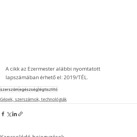
A cikk az Ezermester alábbi nyomtatott 
lapszámában érhető el: 2019/TÉL.
szerszám
egészség
légtisztító
Gépek, szerszámok, technológiák