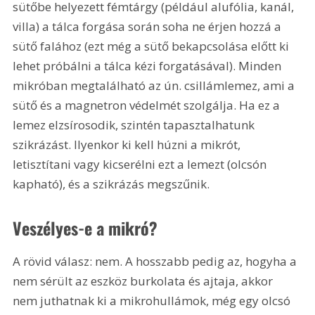
sütőbe helyezett fémtárgy (például alufólia, kanál, 
villa) a tálca forgása során soha ne érjen hozzá a 
sütő falához (ezt még a sütő bekapcsolása előtt ki 
lehet próbálni a tálca kézi forgatásával). Minden 
mikróban megtalálható az ún. csillámlemez, ami a 
sütő és a magnetron védelmét szolgálja. Ha ez a 
lemez elzsírosodik, szintén tapasztalhatunk 
szikrázást. Ilyenkor ki kell húzni a mikrót, 
letisztítani vagy kicserélni ezt a lemezt (olcsón 
kapható), és a szikrázás megszűnik.
Veszélyes-e a mikró?
A rövid válasz: nem. A hosszabb pedig az, hogyha a 
nem sérült az eszköz burkolata és ajtaja, akkor 
nem juthatnak ki a mikrohullámok, még egy olcsó 