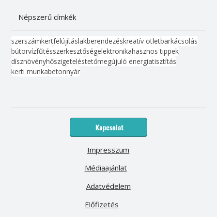
Népszerű címkék
szerszám
kert
felújítás
lakberendezés
kreatív ötlet
barkácsolás
bútor
víz
fűtés
szerkesztőség
elektronika
hasznos tippek
dísznövény
hőszigetelés
tető
megújuló energia
tisztítás
kerti munka
beton
nyár
Kapcsolat
Impresszum
Médiaajánlat
Adatvédelem
Előfizetés