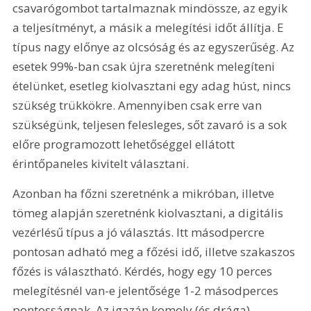
csavarógombot tartalmaznak mindössze, az egyik 
a teljesítményt, a másik a melegítési időt állítja. E 
típus nagy előnye az olcsóság és az egyszerűség. Az 
esetek 99%-ban csak újra szeretnénk melegíteni 
ételünket, esetleg kiolvasztani egy adag húst, nincs 
szükség trükkökre. Amennyiben csak erre van 
szükségünk, teljesen felesleges, sőt zavaró is a sok 
előre programozott lehetőséggel ellátott 
érintőpaneles kivitelt választani. 
Azonban ha főzni szeretnénk a mikróban, illetve 
tömeg alapján szeretnénk kiolvasztani, a digitális 
vezérlésű típus a jó választás. Itt másodpercre 
pontosan adható meg a főzési idő, illetve szakaszos 
főzés is választható. Kérdés, hogy egy 10 perces 
melegítésnél van-e jelentősége 1-2 másodperces 
pontosságnak. Az igazán komoly (és drága) 