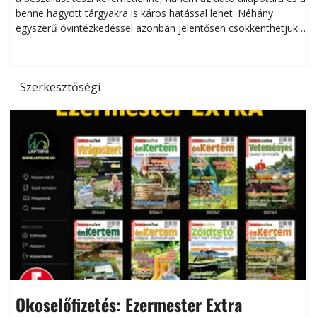
benne hagyott tárgyakra is káros hatással lehet. Néhány
egyszerű óvintézkedéssel azonban jelentősen csökkenthetjük a
hőség káros hatásait.
l
Szerkesztőségi
Okoselőfizetés: Ezermester Extra