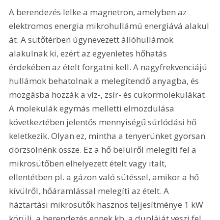
A berendezés lelke a magnetron, amelyben az 
elektromos energia mikrohullámú energiává alakul 
át. A sütőtérben úgynevezett állóhullámok 
alakulnak ki, ezért az egyenletes hőhatás 
érdekében az ételt forgatni kell. A nagyfrekvenciájú 
hullámok behatolnak a melegítendő anyagba, és 
mozgásba hozzák a víz-, zsír- és cukormolekulákat. 
A molekulák egymás melletti elmozdulása 
következtében jelentős mennyiségű súrlódási hő 
keletkezik. Olyan ez, mintha a tenyerünket gyorsan 
dörzsölnénk össze. Ez a hő belülről melegíti fel a 
mikrosütőben elhelyezett ételt vagy italt, 
ellentétben pl. a gázon való sütéssel, amikor a hő 
kívülről, hőáramlással melegíti az ételt. A 
háztartási mikrosütők hasznos teljesítménye 1 kW 
körüli, a berendezés ennek kb. a dupláját veszi fel.