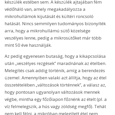
készülék estében sem. A készülék ajtajában fém 
védőháló van, amely megakadályozza a 
mikrohullámok kijutását és kültéri roncsoló 
hatását. Nincs semmilyen tudományos bizonyíték 
arra, hogy a mikrohullámú sütő közelsége 
veszélyes lenne, pedig a mikrosütőket már több 
mint 50 éve használják.
Az pedig egyenesen butaság, hogy a kikapcsolása 
után „veszélyes rezgések” maradnának az ételben. 
Melegítés csak addig történik, amíg a berendezés 
üzemel. Amennyiben valaki azt állítja, hogy az étel 
összetételében „változások történnek”, a válasz az, 
hogy pontosan ugyanolyan változások mennek 
végbe, mintha egy főzőlapon főznénk az ételt (pl. a 
víz felmelegszik, a hús vagy zöldség megfő). Tehát 
nem kell félni, a mikróban melegített étel nem 