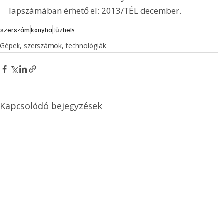
lapszámában érhető el: 2013/TÉL december.
szerszám
konyha
tűzhely
Gépek, szerszámok, technológiák
Kapcsolódó bejegyzések