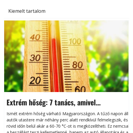
Kiemelt tartalom
Extrém hőség: 7 tanács, amivel
megóvhatjuk autónkat a nyári károktól
Ismét extrém hőség várható Magyarországon. A tűző napon álló
autók utastere már néhány perc alatt rendkívül felmelegszik, és
rövid időn belül akár a 60-70 °C-ot is megközelítheti. Ez nemcsak
n
a beszállást teszi kellemetlenné, hanem az autó állapotára és a