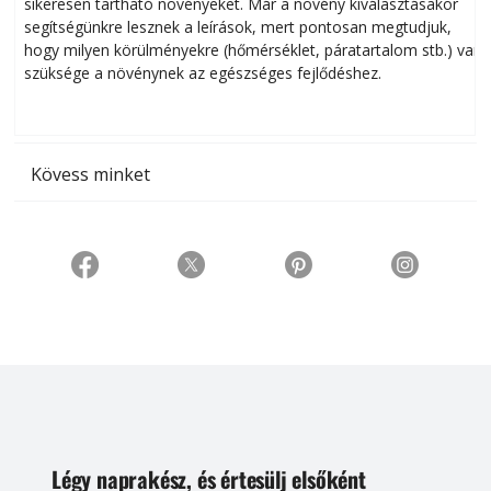
sikeresen tart­ha­tó növényeket. Már a növény kiválasztásakor
h
segítségünkre lesznek a leírások, mert pontosan megtudjuk,
k
hogy milyen körülményekre (hőmérséklet, páratartalom stb.) van
szüksége a növénynek az egészséges fejlődéshez.
t
Kövess minket
Légy naprakész, és értesülj elsőként