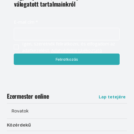
válogatott tartalmainkról
E-mail cím
*
Igen, szeretnék feliratkozni, és elfogadom az 
adatkezelést. 
Adatvédelmi tájékoztató
Feliratkozás
Ezermester online
Lap tetejére
Rovatok
Közérdekű