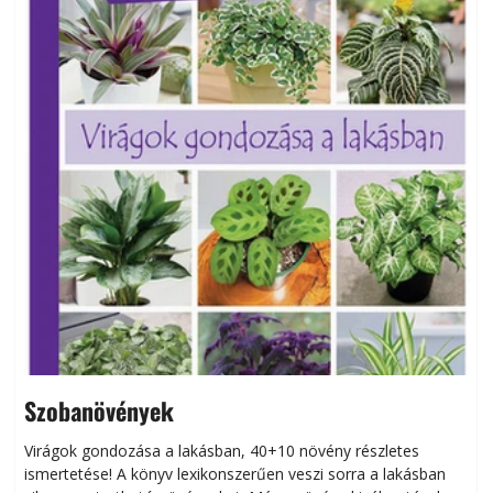
Szobanövények
Virágok gondozása a lakásban, 40+10 növény részletes
ismertetése! A könyv lexikonszerűen veszi sorra a lakásban
s