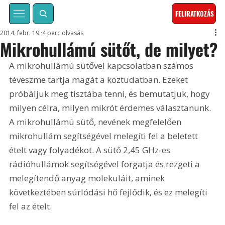
FELIRATKOZÁS
2014. febr. 19.
4 perc olvasás
Mikrohullámú sütőt, de milyet?
A mikrohullámú sütővel kapcsolatban számos 
téveszme tartja magát a köztudatban. Ezeket 
próbáljuk meg tisztába tenni, és bemutatjuk, hogy 
milyen célra, milyen mikrót érdemes választanunk. 
A mikrohullámú sütő, nevének megfelelően 
mikrohullám segítségével melegíti fel a beletett 
ételt vagy folyadékot. A sütő 2,45 GHz-es 
rádióhullámok segítségével forgatja és rezgeti a 
melegítendő anyag molekuláit, aminek 
következtében súrlódási hő fejlődik, és ez melegíti 
fel az ételt.