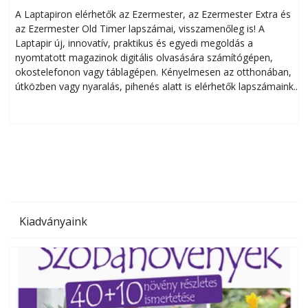
A Laptapiron elérhetők az Ezermester, az Ezermester Extra és
az Ezermester Old Timer lapszámai, visszamenőleg is! A
Laptapir új, innovatív, praktikus és egyedi megoldás a
L
nyomtatott magazinok digitális olvasására számítógépen,
okostelefonon vagy táblagépen. Kényelmesen az otthonában,
útközben vagy nyaralás, pihenés alatt is elérhetők lapszámaink.
ú
Bárhol, bármikor, akár külföldön élve vagy dolgozva is
B
olvashatók az Ezermester lapszámai. A Laptapir kényelmes
megoldás, mert: – t
Kiadványaink