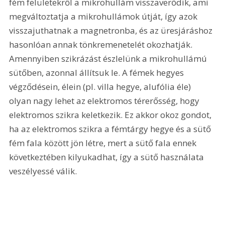
fém felületekről a mikrohullám visszaverődik, ami 
megváltoztatja a mikrohullámok útját, így azok 
visszajuthatnak a magnetronba, és az üresjáráshoz 
hasonlóan annak tönkremenetelét okozhatják. 
Amennyiben szikrázást észlelünk a mikrohullámú 
sütőben, azonnal állítsuk le. A fémek hegyes 
végződésein, élein (pl. villa hegye, alufólia éle) 
olyan nagy lehet az elektromos térerősség, hogy 
elektromos szikra keletkezik. Ez akkor okoz gondot, 
ha az elektromos szikra a fémtárgy hegye és a sütő 
fém fala között jön létre, mert a sütő fala ennek 
következtében kilyukadhat, így a sütő használata 
veszélyessé válik.