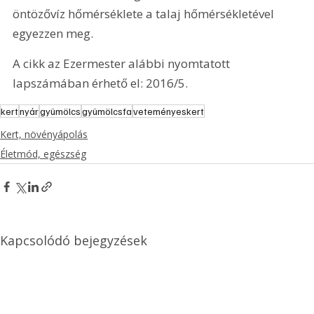
öntözővíz hőmérséklete a talaj hőmérsékletével 
egyezzen meg.
A cikk az Ezermester alábbi nyomtatott 
lapszámában érhető el: 2016/5.
kert
nyár
gyümölcs
gyümölcsfa
veteményeskert
Kert, növényápolás
Életmód, egészség
Kapcsolódó bejegyzések