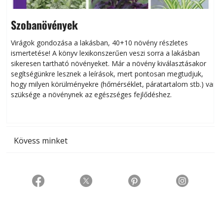
Szobanövények
Virágok gondozása a lakásban, 40+10 növény részletes
ismertetése! A könyv lexikonszerűen veszi sorra a lakásban
s
sikeresen tart­ha­tó növényeket. Már a növény kiválasztásakor
h
segítségünkre lesznek a leírások, mert pontosan megtudjuk,
k
hogy milyen körülményekre (hőmérséklet, páratartalom stb.) van
szüksége a növénynek az egészséges fejlődéshez.
t
Kövess minket