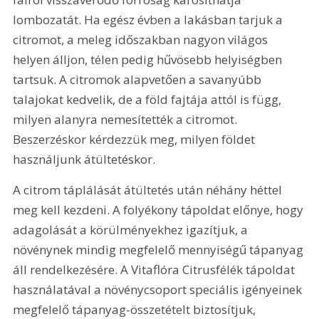
lombozatát. Ha egész évben a lakásban tarjuk a 
citromot, a meleg időszakban nagyon világos 
helyen álljon, télen pedig hűvösebb helyiségben 
tartsuk. A citromok alapvetően a savanyúbb 
talajokat kedvelik, de a föld fajtája attól is függ, 
milyen alanyra nemesítették a citromot. 
Beszerzéskor kérdezzük meg, milyen földet 
használjunk átültetéskor.
A citrom táplálását átültetés után néhány héttel 
meg kell kezdeni. A folyékony tápoldat előnye, hogy 
adagolását a körülményekhez igazítjuk, a 
növénynek mindig megfelelő mennyiségű tápanyag 
áll rendelkezésére. A Vitaflóra Citrusfélék tápoldat 
használatával a növénycsoport speciális igényeinek 
megfelelő tápanyag-összetételt biztosítjuk, 