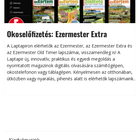
Okoselőfizetés: Ezermester Extra
A Laptapiron elérhetők az Ezermester, az Ezermester Extra és
az Ezermester Old Timer lapszámai, visszamenőleg is! A
Laptapir új, innovatív, praktikus és egyedi megoldás a
L
nyomtatott magazinok digitális olvasására számítógépen,
okostelefonon vagy táblagépen. Kényelmesen az otthonában,
útközben vagy nyaralás, pihenés alatt is elérhetők lapszámaink.
ú
Bárhol, bármikor, akár külföldön élve vagy dolgozva is
B
olvashatók az Ezermester lapszámai. A Laptapir kényelmes
megoldás, mert: – t
Kiadványaink