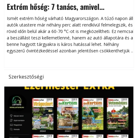
Extrém hőség: 7 tanács, amivel
megóvhatjuk autónkat a nyári károktól
Ismét extrém hőség várható Magyarországon. A tűző napon álló
autók utastere már néhány perc alatt rendkívül felmelegszik, és
rövid időn belül akár a 60-70 °C-ot is megközelítheti. Ez nemcsak
n
a beszállást teszi kellemetlenné, hanem az autó állapotára és a
benne hagyott tárgyakra is káros hatással lehet. Néhány
egyszerű óvintézkedéssel azonban jelentősen csökkenthetjük a
hőség káros hatásait.
l
Szerkesztőségi