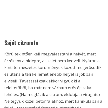
Saját citromfa
Körültekintően kell megválasztani a helyét, mert 
érzékeny a hidegre, a szelet nem kedveli. Nyáron a 
kinti természetes körülmények között megerősödik, 
és utána a téli kellemetlenebb helyet is jobban 
elviseli. Tavasszal csak akkor vigyük ki a 
teleltetőből, ha már nem várható erős éjszakai 
lehűlés. (Ha megfázik a citrom, eldobja a virágait.) 
Ne tegyük közel betonfalakhoz, mert kánikulában a 
falról visszaverődő forróság károsíthatja 