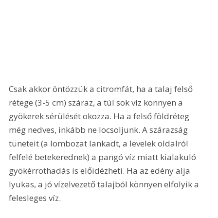
Csak akkor öntözzük a citromfát, ha a talaj felső 
rétege (3-5 cm) száraz, a túl sok víz könnyen a 
gyökerek sérülését okozza. Ha a felső földréteg 
még nedves, inkább ne locsoljunk. A szárazság 
tüneteit (a lombozat lankadt, a levelek oldalról 
felfelé betekerednek) a pangó víz miatt kialakuló 
gyökérrothadás is előidézheti. Ha az edény alja 
lyukas, a jó vízelvezető talajból könnyen elfolyik a 
felesleges víz.