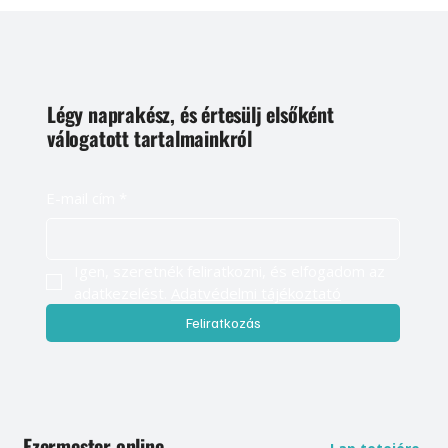
Légy naprakész, és értesülj elsőként
válogatott tartalmainkról
E-mail cím
*
Igen, szeretnék feliratkozni, és elfogadom az 
adatkezelést. 
Adatvédelmi tájékoztató
Feliratkozás
Ezermester online