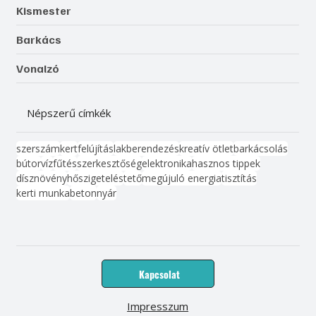
Kismester
Barkács
Vonalzó
Népszerű címkék
szerszám
kert
felújítás
lakberendezés
kreatív ötlet
barkácsolás
bútor
víz
fűtés
szerkesztőség
elektronika
hasznos tippek
dísznövény
hőszigetelés
tető
megújuló energia
tisztítás
kerti munka
beton
nyár
Kapcsolat
Impresszum