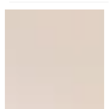
A televízió képernyőjét annál jobban, élesebben látni, minél
sötétebb a terem. Jó szolgálatot tesz az árnyékvető, amelyet 0,8 -
1,5 mm vastagságú aluminium kemény-PVC lemezből készíthetünk.
Olyan színű lemezt válasszunk, amely illik a készülék színéhez is,
vagy ha nincs ilyen fessük be nitrolakkal, olajfestékkel. Az
árnyékvető belső oldalát matt (fekete) vagy sötétszürke,
sötétbarna színre fessük.