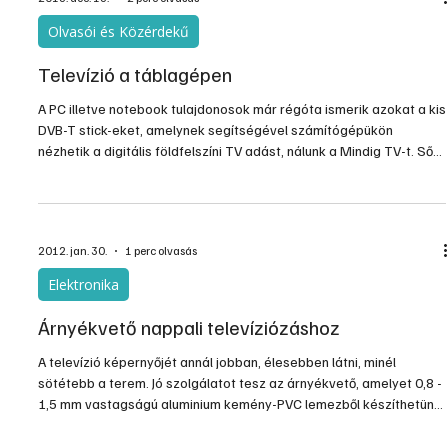
furatai VESA-szabvány szerintiek, így a hatalmas választékból
minden tv-hez találunk megfelelőt. A konzolok méret-, illetve
súlytartomány szerint vannak csoportosítva, ezen paramétereket
mindig tartsuk be, mind saját, mind a te
2013. dec. 13.
2 perc olvasás
Olvasói és Közérdekű
Televízió a táblagépen
A PC illetve notebook tulajdonosok már régóta ismerik azokat a kis
DVB-T stick-eket, amelynek segítségével számítógépükön
nézhetik a digitális földfelszíni TV adást, nálunk a Mindig TV-t. Sőt
ráadásként még néhány közszolgálati rádióadás is elérhető
ezekkel az eszközökkel. Mivel a pendrive méretű eszközökbe
kártyát tenni nem lehet, így ezekkel a Mindig TV fizetős csatornáit
nem tudjuk fogni, az automatikus hangoláskor ugyan behangolja
2012. jan. 30.
1 perc olvasás
azokat is, de a program kis lakatja jelzi
Elektronika
Árnyékvető nappali televíziózáshoz