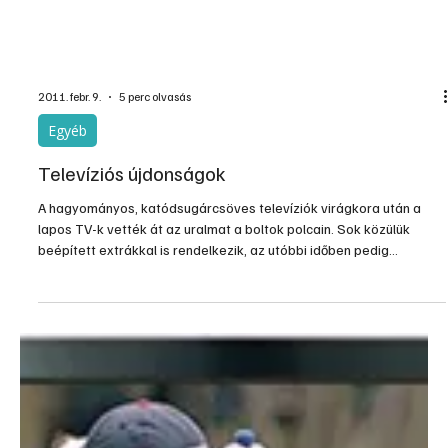
2011. febr. 9.
5 perc olvasás
Egyéb
Televíziós újdonságok
A hagyományos, katódsugárcsöves televíziók virágkora után a
lapos TV-k vették át az uralmat a boltok polcain. Sok közülük