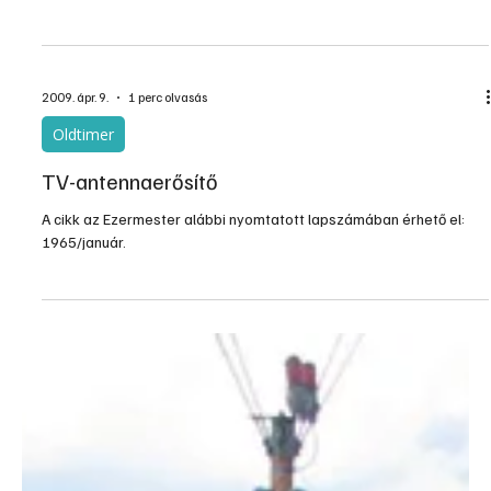
2010. jan. 28.
3 perc olvasás
Gépek, szerszámok, technológiák
Hol tart ma a digitális TV?
Több mint egy éve indult el digitális földi televíziós szolgáltatás,
melynek keretében előfizetési díj nélkül elérhető SD és HD
minőségű programok vehetők tetőantennás vétellel, kiváló
minőségben. A digitális műsorok vételéhez erre alkalmas
televízióra - a ma kapható LCD TV-k jelentős része már ilyen -,
vagy egy jelátalakító berendezésre (DVB-T MPEG-4 HD dekóderr...
2009. ápr. 9.
1 perc olvasás
Oldtimer