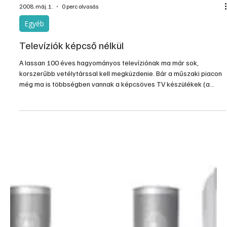
2009. márc. 19.
3 perc olvasás
Egyéb
Digitális televíziózás
A televíziózás világában egyre nagyobb teret nyer a digitális
műsorszórás, amely gyökeresen megváltoztatja majd a
televíziózás szokását. E rendszer kiépítéséhez az alábbi
szabványok kerültek kidolgozásra.
2008. máj. 1.
0 perc olvasás
Egyéb