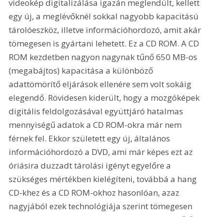
videokép digitalizálása igazán meglendült, kellett 
egy új, a meglévőknél sokkal nagyobb kapacitású 
tárolóeszköz, illetve információhordozó, amit akár 
tömegesen is gyártani lehetett. Ez a CD ROM. A CD 
ROM kezdetben nagyon nagynak tűnő 650 MB-os 
(megabájtos) kapacitása a különböző 
adattömörítő eljárások ellenére sem volt sokáig 
elegendő. Rövidesen kiderült, hogy a mozgóképek 
digitális feldolgozásával együttjáró hatalmas 
mennyiségű adatok a CD ROM-okra már nem 
férnek fel. Ekkor született egy új, általános 
információhordozó a DVD, ami már képes ezt az 
óriásira duzzadt tárolási igényt egyelőre a 
szükséges mértékben kielégíteni, továbbá a hang 
CD-khez és a CD ROM-okhoz hasonlóan, azaz 
nagyjából ezek technológiája szerint tömegesen 