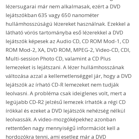
lézersugarai már nem alkalmasak, ezért a DVD 
lejátszókban 635 vagy 650 nanométer 
hullámhosszúságú lézereket használnak. Ezekkel a 
látható vörös tartományba eső lézerekkel a DVD 
lejátszók képesek az Audio CD, CD ROM Mod-1, CD 
ROM Mod-2, XA, DVD ROM, MPEG-2, Video-CD, CDI, 
Multi-session Photo CD, valamint a CD Plus 
lemezeket is lejátszani. A lézer hullámhosszának 
változása azzal a kellemetlenséggel jár, hogy a DVD 
lejátszók az írható CD-R lemezeket nem tudják 
leolvasni. A probléma csak ideiglenes volt, mert a 
legújabb CD-R2 jelzésű lemezek írhatók a régi CD 
írókkal és ezeket a DVD lejátszók nehézség nélkül 
leolvassák. A video-mozgóképekhez azonban 
rettentően nagy mennyiségű információt kell a 
hordozókra tenni, ami esetleg már a DVD 