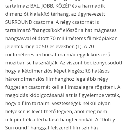
tartalmaz: BAL, JOBB, KÖZÉP és a harmadik 
dimenziót kialakító térhang, az úgynevezett 
SURROUND csatorna. A négy csatornát is 
tartalmazó "hangcsíkok" először a hat mágneses 
hangsávval ellátott 70 milliméteres filmkópiákon 
jelentek meg az 50-es években (1). A 70 
milliméteres technikát ma már egyik korszerű 
moziban se használják. Az viszont bebizonyosodott, 
hogy a kétdimenziós képet kiegészítő hatásos 
háromdimenziós filmhanghoz legalább négy 
független csatornát kell a filmszalagra rögzíteni. A 
megoldás kidolgozásánál azt is figyelembe vették, 
hogy a film tartalmi vesztességek nélkül olyan 
helyeken is levetíthető legyen, ahol még nem 
telepítették a térhatású hangtechnikát. A "Dolby 
Surround" hanggal felszerelt filmszínház 