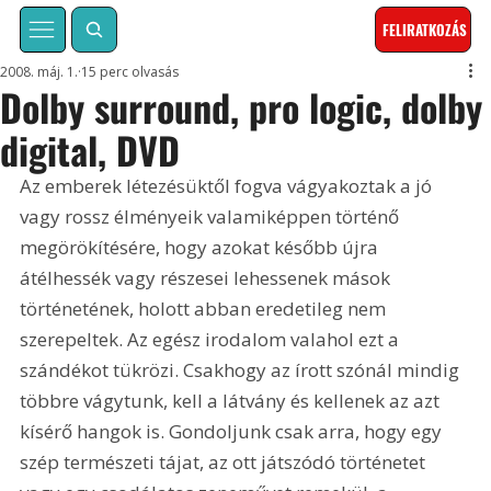
FELIRATKOZÁS
2008. máj. 1.
15 perc olvasás
Dolby surround, pro logic, dolby
digital, DVD
Az emberek létezésüktől fogva vágyakoztak a jó 
vagy rossz élményeik valamiképpen történő 
megörökítésére, hogy azokat később újra 
átélhessék vagy részesei lehessenek mások 
történetének, holott abban eredetileg nem 
szerepeltek. Az egész irodalom valahol ezt a 
szándékot tükrözi. Csakhogy az írott szónál mindig 
többre vágytunk, kell a látvány és kellenek az azt 
kísérő hangok is. Gondoljunk csak arra, hogy egy 
szép természeti tájat, az ott játszódó történetet 