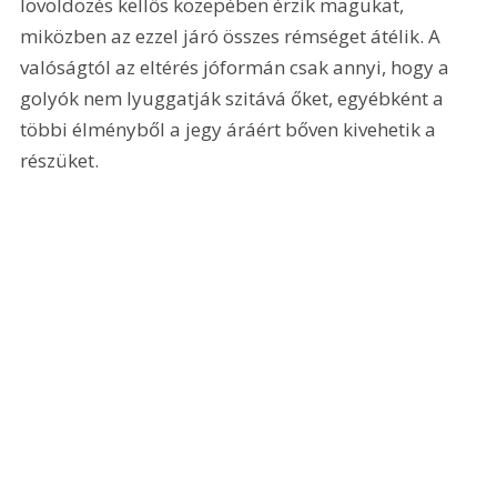
lövöldözés kellős közepében érzik magukat, 
miközben az ezzel járó összes rémséget átélik. A 
valóságtól az eltérés jóformán csak annyi, hogy a 
golyók nem lyuggatják szitává őket, egyébként a 
többi élményből a jegy áráért bőven kivehetik a 
részüket. 