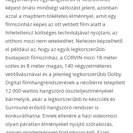
képest óriási minőségi változást jelent, azonban 
azzal a majdnem tökéletes élménnyel, amit egy 
filmszínház képes az ott vetített film alatt a 
hihetetlenül költséges technikájával nyújtani, az 
otthoni mozi nem vetekedhet. Nehezen képzelhető 
el például az, hogy az egyik legkorszerűbb 
budapesti filmszínház, a CORVIN mozi 18 méter 
széles és 8 méter magas, 140 négyzetméteres 
vetítővásznával és a jelenleg legkorszerűbb Dolby 
Digital filmhangrendszerének a nézőtérre telepített 
12 000 wattos hangszóró összteljesítményével 
bármelyik, akár a legkorszerűbb tv-készülék és 
Surround erősítő-hangszóró rendszer is 
konkurálhatna. Ennek ellenére a házi videomozi 
olyan páratlan élményeket nyújtó szórakozás, 
amivel mindenképpen foglalkozni kell. Ezzel 