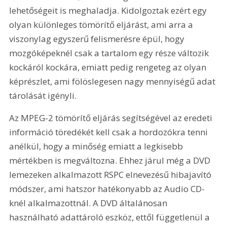
lehetőségeit is meghaladja. Kidolgoztak ezért egy 
olyan különleges tömörítő eljárást, ami arra a 
viszonylag egyszerű felismerésre épül, hogy 
mozgóképeknél csak a tartalom egy része változik 
kockáról kockára, emiatt pedig rengeteg az olyan 
képrészlet, ami fölöslegesen nagy mennyiségű adat 
tárolását igényli. 
Az MPEG-2 tömörítő eljárás segítségével az eredeti 
információ töredékét kell csak a hordozókra tenni 
anélkül, hogy a minőség emiatt a legkisebb 
mértékben is megváltozna. Ehhez járul még a DVD 
lemezeken alkalmazott RSPC elnevezésű hibajavító 
módszer, ami hatszor hatékonyabb az Audio CD-
knél alkalmazottnál. A DVD általánosan 
használható adattároló eszköz, ettől függetlenül a 