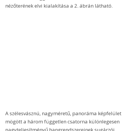
nézőterének elvi kialakítása a 2. ábrán látható. 
A szélesvásznú, nagyméretű, panoráma képfelület 
mögött a három független csatorna különlegesen 
nagyteljesítményű hangrendszereinek sugárzói 