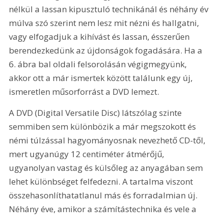
nélkül a lassan kipusztuló technikánál és néhány év 
múlva szó szerint nem lesz mit nézni és hallgatni, 
vagy elfogadjuk a kihívást és lassan, ésszerűen 
berendezkedünk az újdonságok fogadására. Ha a 
6. ábra bal oldali felsorolásán végigmegyünk, 
akkor ott a már ismertek között találunk egy új, 
ismeretlen műsorforrást a DVD lemezt. 
A DVD (Digital Versatile Disc) látszólag szinte 
semmiben sem különbözik a már megszokott és 
némi túlzással hagyományosnak nevezhető CD-től, 
mert ugyanúgy 12 centiméter átmérőjű, 
ugyanolyan vastag és külsőleg az anyagában sem 
lehet különbséget felfedezni. A tartalma viszont 
összehasonlíthatatlanul más és forradalmian új. 
Néhány éve, amikor a számítástechnika és vele a 