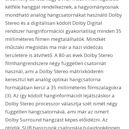
kétféle hanggal rendelkeznek, a hagyományosnak 
mondható analóg hangcsatornákat használó Dolby 
Stereo és a digitálisan kódolt Dolby Digital 
rendszer hanginformációi gyakorlatilag minden 35 
milliméteres filmen megtalálhatók. Mindkét 
műszaki megoldás ma már a házi videózás 
területére is átvihető. A 80-as évek Dolby Stereo 
filmhangrendszere négy független csatornát 
használ, ami a Dolby Stereo mátrixkóderén 
keresztül két analóg optikai hangcsatorna 
formájában kerül a 35 milliméteres filmszalagokra 
(3). Az így kódolt hanginformációt lejátszáskor a 
Dolby Stereo processzor választja szét ismét négy 
független hangcsatornává, ami már az ismert 
Dolby Surround hangzást képes előidézni. Az 
ötödik, SUB basszusok csatornája tulajdonképpen 