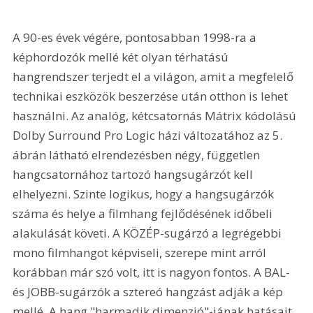
A 90-es évek végére, pontosabban 1998-ra a 
képhordozók mellé két olyan térhatású 
hangrendszer terjedt el a világon, amit a megfelelő 
technikai eszközök beszerzése után otthon is lehet 
használni. Az analóg, kétcsatornás Mátrix kódolású 
Dolby Surround Pro Logic házi változatához az 5. 
ábrán látható elrendezésben négy, független 
hangcsatornához tartozó hangsugárzót kell 
elhelyezni. Szinte logikus, hogy a hangsugárzók 
száma és helye a filmhang fejlődésének időbeli 
alakulását követi. A KÖZÉP-sugárzó a legrégebbi 
mono filmhangot képviseli, szerepe mint arról 
korábban már szó volt, itt is nagyon fontos. A BAL- 
és JOBB-sugárzók a sztereó hangzást adják a kép 
mellé. A hang "harmadik dimenzió"-jának hatásait 