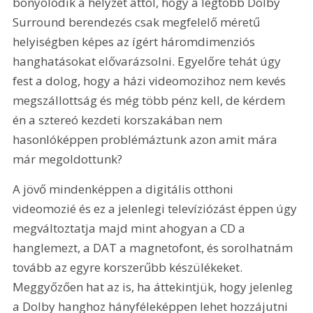
bonyolódik a helyzet attól, hogy a legtöbb Dolby 
Surround berendezés csak megfelelő méretű 
helyiségben képes az ígért háromdimenziós 
hanghatásokat elővarázsolni. Egyelőre tehát úgy 
fest a dolog, hogy a házi videomozihoz nem kevés 
megszállottság és még több pénz kell, de kérdem 
én a sztereó kezdeti korszakában nem 
hasonlóképpen problémáztunk azon amit mára 
már megoldottunk? 
A jövő mindenképpen a digitális otthoni 
videomozié és ez a jelenlegi televíziózást éppen úgy 
megváltoztatja majd mint ahogyan a CD a 
hanglemezt, a DAT a magnetofont, és sorolhatnám 
tovább az egyre korszerűbb készülékeket. 
Meggyőzően hat az is, ha áttekintjük, hogy jelenleg 
a Dolby hanghoz hányféleképpen lehet hozzájutni 