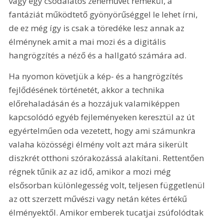
vagy egy csodálatos zeneművet remekül, a 
fantáziát működtető gyönyörűséggel le lehet írni, 
de ez még így is csak a töredéke lesz annak az 
élménynek amit a mai mozi és a digitális 
hangrögzítés a néző és a hallgató számára ad. 
Ha nyomon követjük a kép- és a hangrögzítés 
fejlődésének történetét, akkor a technika 
előrehaladásán és a hozzájuk valamiképpen 
kapcsolódó egyéb fejleményeken keresztül az út 
egyértelműen oda vezetett, hogy ami számunkra 
valaha közösségi élmény volt azt mára sikerült 
diszkrét otthoni szórakozássá alakítani. Rettentően 
régnek tűnik az az idő, amikor a mozi még 
elsősorban különlegesség volt, teljesen függetlenül 
az ott szerzett művészi vagy netán kétes értékű 
élményektől. Amikor emberek tucatjai zsúfolódtak 