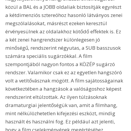
közül a BAL és a JOBB oldaliak biztosítják egyrészt 
a kétdimenziós sztereóhoz hasonló látványos zenei 
megszólalásokat, másrészt ezeken keresztül 
érvényesülnek az oldalakhoz kötődő effektek is. Ez 
a két zenei hangrendszer különlegesen jó 
minőségű, rendszerint négyutas, a SUB basszusok 
számára speciális sugárzókkal. A film 
szempontjából nagyon fontos a KÖZÉP sugárzó 
rendszer. Valamikor csak ez az egyetlen hangszóró 
volt a vetítővásznak mögött. A film sajátosságainak 
következtében a hangzások a valóságoshoz képest 
rendszerint eltúlzottak. Az ilyen túlzásoknak 
dramaturgiai jelentőségük van, amit a filmhang, 
mint nélkülözhetetlen kifejezési eszközt, mindig 
használt és használni fog. Ez például azt jelenti, 
hogy a film cselekményének megértéséhez 