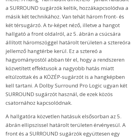
a SURROUND sugárzók keltik, hozzákapcsolódva a 
másik két technikához. Van tehát három front- és 
két térsugárzó. A tv-képet néző, illetve a hangot 
hallgató a front oldalról, az 5. ábrán a csúcsára 
állított háromszöggel határolt területen a sztereóra 
jellemző hangtérbe kerül. Ez a sztereó a 
hagyományostól abban tér el, hogy a rendszeren 
közvetített effektusok a nagyobb hatás miatt 
eltúlzottak és a KÖZÉP-sugárzót is a hangképben 
kell tartani. A Dolby Surround Pro Logic ugyan két 
SURROUND sugárzót használ, de ezek közös 
csatornához kapcsolódnak. 
A hallgatóra közvetlen hatásuk elsősorban az 5. 
ábrán ellipszissel határolt területen érvényesül. A 
front és a SURROUND sugárzók együttesen egy 