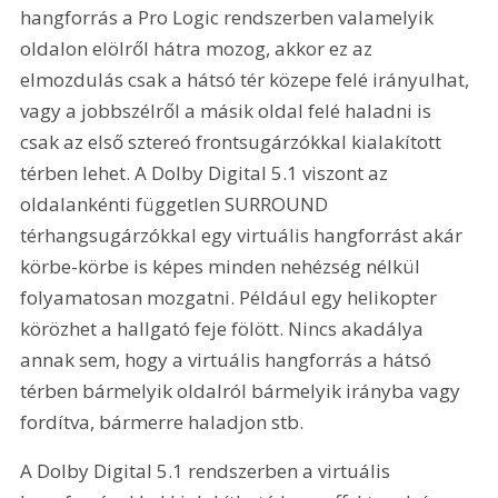
hangforrás a Pro Logic rendszerben valamelyik 
oldalon elölről hátra mozog, akkor ez az 
elmozdulás csak a hátsó tér közepe felé irányulhat, 
vagy a jobbszélről a másik oldal felé haladni is 
csak az első sztereó frontsugárzókkal kialakított 
térben lehet. A Dolby Digital 5.1 viszont az 
oldalankénti független SURROUND 
térhangsugárzókkal egy virtuális hangforrást akár 
körbe-körbe is képes minden nehézség nélkül 
folyamatosan mozgatni. Például egy helikopter 
körözhet a hallgató feje fölött. Nincs akadálya 
annak sem, hogy a virtuális hangforrás a hátsó 
térben bármelyik oldalról bármelyik irányba vagy 
fordítva, bármerre haladjon stb. 
A Dolby Digital 5.1 rendszerben a virtuális 