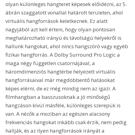
olyan különleges hangteret képesek előidézni, az 5. 
ábrán szaggatott vonallal határolt területen, ahol 
virtuális hangforrások keletkeznek. Ez alatt 
nagyjából azt kell érteni, hogy olyan pontosan 
meghatározható irányú és távolságú helyekről is 
hallunk hangokat, ahol nincs hangszóró vagy egyéb 
fizikai hangforrás. A Dolby Surround Pro Logic a 
maga négy független csatornájával, a 
háromdimenziós hangtérbe helyezett virtuális 
hangforrásaival már megdöbbentő hatásokat 
képes elérni, de ez még mindig nem az igazi. A 
filmhangban a basszusoknak a jó minőségű 
hangzáson kívül másféle, különleges szerepük is 
van. A nézők a moziban az egészen alacsony 
frekvenciás hangokat inkább csak érzik, nem pedig 
hallják, és az ilyen hangforrások irányát a 