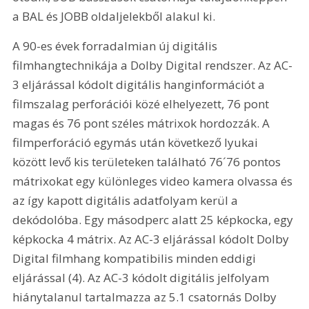
a BAL és JOBB oldaljelekből alakul ki. 
A 90-es évek forradalmian új digitális 
filmhangtechnikája a Dolby Digital rendszer. Az AC-
3 eljárással kódolt digitális hanginformációt a 
filmszalag perforációi közé elhelyezett, 76 pont 
magas és 76 pont széles mátrixok hordozzák. A 
filmperforáció egymás után következő lyukai 
között levő kis területeken található 76´76 pontos 
mátrixokat egy különleges video kamera olvassa és 
az így kapott digitális adatfolyam kerül a 
dekódolóba. Egy másodperc alatt 25 képkocka, egy 
képkocka 4 mátrix. Az AC-3 eljárással kódolt Dolby 
Digital filmhang kompatibilis minden eddigi 
eljárással (4). Az AC-3 kódolt digitális jelfolyam 
hiánytalanul tartalmazza az 5.1 csatornás Dolby 