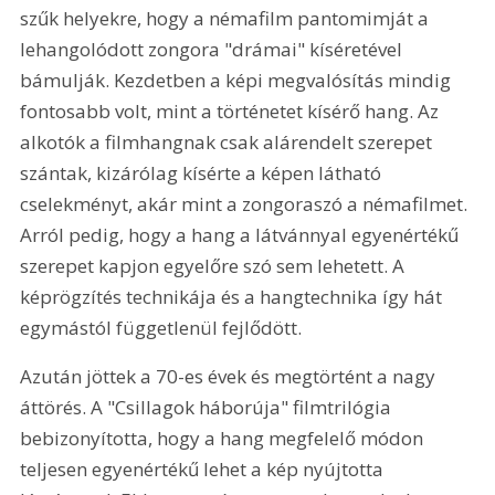
szűk helyekre, hogy a némafilm pantomimját a 
lehangolódott zongora "drámai" kíséretével 
bámulják. Kezdetben a képi megvalósítás mindig 
fontosabb volt, mint a történetet kísérő hang. Az 
alkotók a filmhangnak csak alárendelt szerepet 
szántak, kizárólag kísérte a képen látható 
cselekményt, akár mint a zongoraszó a némafilmet. 
Arról pedig, hogy a hang a látvánnyal egyenértékű 
szerepet kapjon egyelőre szó sem lehetett. A 
képrögzítés technikája és a hangtechnika így hát 
egymástól függetlenül fejlődött. 
Azután jöttek a 70-es évek és megtörtént a nagy 
áttörés. A "Csillagok háborúja" filmtrilógia 
bebizonyította, hogy a hang megfelelő módon 
teljesen egyenértékű lehet a kép nyújtotta 