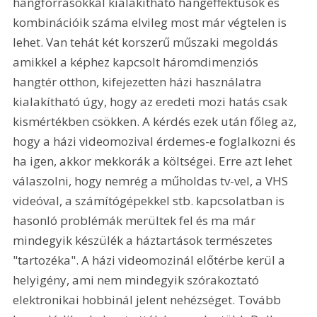
hangforrásokkal kialakítható hangeffektusok és 
kombinációik száma elvileg most már végtelen is 
lehet. Van tehát két korszerű műszaki megoldás 
amikkel a képhez kapcsolt háromdimenziós 
hangtér otthon, kifejezetten házi használatra 
kialakítható úgy, hogy az eredeti mozi hatás csak 
kismértékben csökken. A kérdés ezek után főleg az, 
hogy a házi videomozival érdemes-e foglalkozni és 
ha igen, akkor mekkorák a költségei. Erre azt lehet 
válaszolni, hogy nemrég a műholdas tv-vel, a VHS 
videóval, a számítógépekkel stb. kapcsolatban is 
hasonló problémák merültek fel és ma már 
mindegyik készülék a háztartások természetes 
"tartozéka". A házi videomozinál előtérbe kerül a 
helyigény, ami nem mindegyik szórakoztató 
elektronikai hobbinál jelent nehézséget. Tovább 