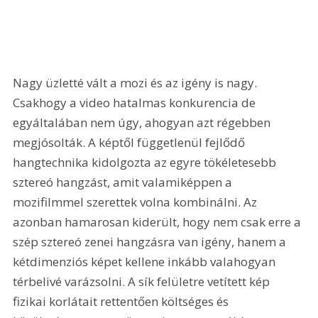
Nagy üzletté vált a mozi és az igény is nagy. 
Csakhogy a video hatalmas konkurencia de 
egyáltalában nem úgy, ahogyan azt régebben 
megjósolták. A képtől függetlenül fejlődő 
hangtechnika kidolgozta az egyre tökéletesebb 
sztereó hangzást, amit valamiképpen a 
mozifilmmel szerettek volna kombinálni. Az 
azonban hamarosan kiderült, hogy nem csak erre a 
szép sztereó zenei hangzásra van igény, hanem a 
kétdimenziós képet kellene inkább valahogyan 
térbelivé varázsolni. A sík felületre vetített kép 
fizikai korlátait rettentően költséges és 