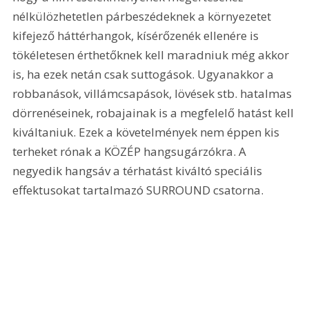
nélkülözhetetlen párbeszédeknek a környezetet 
kifejező háttérhangok, kísérőzenék ellenére is 
tökéletesen érthetőknek kell maradniuk még akkor 
is, ha ezek netán csak suttogások. Ugyanakkor a 
robbanások, villámcsapások, lövések stb. hatalmas 
dörrenéseinek, robajainak is a megfelelő hatást kell 
kiváltaniuk. Ezek a követelmények nem éppen kis 
terheket rónak a KÖZÉP hangsugárzókra. A 
negyedik hangsáv a térhatást kiváltó speciális 
effektusokat tartalmazó SURROUND csatorna. 