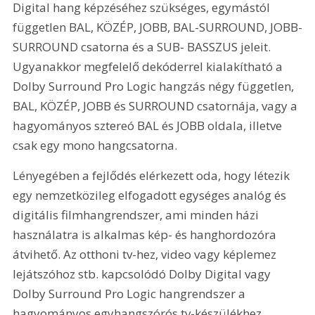
Digital hang képzéséhez szükséges, egymástól 
független BAL, KÖZÉP, JOBB, BAL-SURROUND, JOBB-
SURROUND csatorna és a SUB- BASSZUS jeleit. 
Ugyanakkor megfelelő dekóderrel kialakítható a 
Dolby Surround Pro Logic hangzás négy független, 
BAL, KÖZÉP, JOBB és SURROUND csatornája, vagy a 
hagyományos sztereó BAL és JOBB oldala, illetve 
csak egy mono hangcsatorna. 
Lényegében a fejlődés elérkezett oda, hogy létezik 
egy nemzetközileg elfogadott egységes analóg és 
digitális filmhangrendszer, ami minden házi 
használatra is alkalmas kép- és hanghordozóra 
átvihető. Az otthoni tv-hez, video vagy képlemez 
lejátszóhoz stb. kapcsolódó Dolby Digital vagy 
Dolby Surround Pro Logic hangrendszer a 
hagyományos egyhangszórós tv-készülékhez 