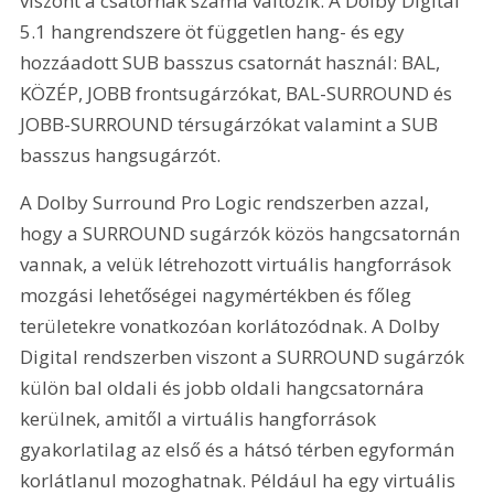
viszont a csatornák száma változik. A Dolby Digital 
5.1 hangrendszere öt független hang- és egy 
hozzáadott SUB basszus csatornát használ: BAL, 
KÖZÉP, JOBB frontsugárzókat, BAL-SURROUND és 
JOBB-SURROUND térsugárzókat valamint a SUB 
basszus hangsugárzót. 
A Dolby Surround Pro Logic rendszerben azzal, 
hogy a SURROUND sugárzók közös hangcsatornán 
vannak, a velük létrehozott virtuális hangforrások 
mozgási lehetőségei nagymértékben és főleg 
területekre vonatkozóan korlátozódnak. A Dolby 
Digital rendszerben viszont a SURROUND sugárzók 
külön bal oldali és jobb oldali hangcsatornára 
kerülnek, amitől a virtuális hangforrások 
gyakorlatilag az első és a hátsó térben egyformán 
korlátlanul mozoghatnak. Például ha egy virtuális 