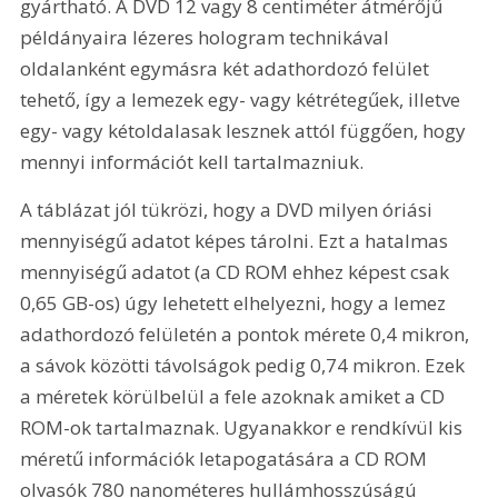
gyártható. A DVD 12 vagy 8 centiméter átmérőjű 
példányaira lézeres hologram technikával 
oldalanként egymásra két adathordozó felület 
tehető, így a lemezek egy- vagy kétrétegűek, illetve 
egy- vagy kétoldalasak lesznek attól függően, hogy 
mennyi információt kell tartalmazniuk. 
A táblázat jól tükrözi, hogy a DVD milyen óriási 
mennyiségű adatot képes tárolni. Ezt a hatalmas 
mennyiségű adatot (a CD ROM ehhez képest csak 
0,65 GB-os) úgy lehetett elhelyezni, hogy a lemez 
adathordozó felületén a pontok mérete 0,4 mikron, 
a sávok közötti távolságok pedig 0,74 mikron. Ezek 
a méretek körülbelül a fele azoknak amiket a CD 
ROM-ok tartalmaznak. Ugyanakkor e rendkívül kis 
méretű információk letapogatására a CD ROM 
olvasók 780 nanométeres hullámhosszúságú 