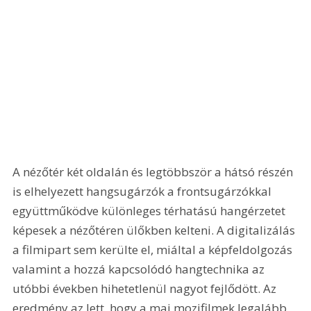
A nézőtér két oldalán és legtöbbször a hátsó részén 
is elhelyezett hangsugárzók a frontsugárzókkal 
együttműködve különleges térhatású hangérzetet 
képesek a nézőtéren ülőkben kelteni. A digitalizálás 
a filmipart sem kerülte el, miáltal a képfeldolgozás 
valamint a hozzá kapcsolódó hangtechnika az 
utóbbi években hihetetlenül nagyot fejlődött. Az 
eredmény az lett, hogy a mai mozifilmek legalább 