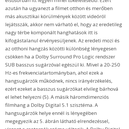
elsősorban itt legyen minél tökéletesebb. Ezért 
azután ha ugyanezt a filmet otthon és merőben 
más akusztikai körülmények között videóról 
lejátsszák, akkor nem várható el, hogy az eredetileg 
nagy térbe komponált hanghatások itt is 
kifogástalanul érvényesüljenek. Az eredeti mozi és 
az otthoni hangzás közötti különbség lényegesen 
csökken ha a Dolby Surround Pro Logic rendszer 
SUB basszus sugárzóval egészül ki. Mivel a 20-250 
Hz-es frekvenciatartományban, ahol ezek a 
hangsugárzók működnek, nincs irányérzékelés, 
ezért ezeket a basszus sugárzókat elvileg bárhová 
el lehet helyezni (5). A másik háromdimenziós 
filmhang a Dolby Digital 5.1 szisztéma. A 
hangsugárzók helye ennél is lényegében 
megegyezik az 5. ábrán látható elrendezéssel, 