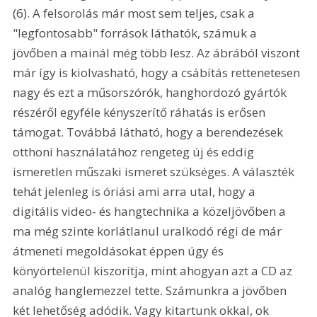
(6). A felsorolás már most sem teljes, csak a 
"legfontosabb" források láthatók, számuk a 
jövőben a mainál még több lesz. Az ábrából viszont 
már így is kiolvasható, hogy a csábítás rettenetesen 
nagy és ezt a műsorszórók, hanghordozó gyártók 
részéről egyféle kényszerítő ráhatás is erősen 
támogat. Továbbá látható, hogy a berendezések 
otthoni használatához rengeteg új és eddig 
ismeretlen műszaki ismeret szükséges. A választék 
tehát jelenleg is óriási ami arra utal, hogy a 
digitális video- és hangtechnika a közeljövőben a 
ma még szinte korlátlanul uralkodó régi de már 
átmeneti megoldásokat éppen úgy és 
könyörtelenül kiszorítja, mint ahogyan azt a CD az 
analóg hanglemezzel tette. Számunkra a jövőben 
két lehetőség adódik. Vagy kitartunk okkal, ok 