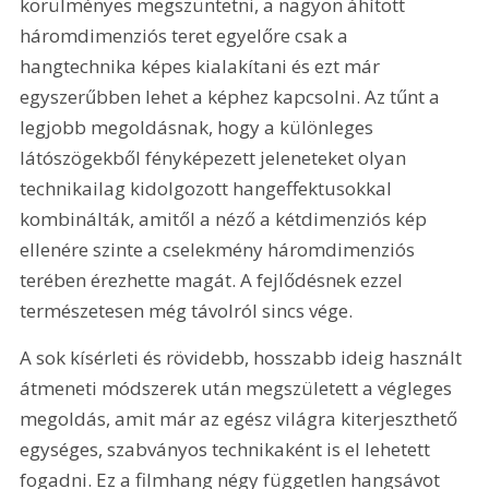
körülményes megszüntetni, a nagyon áhított 
háromdimenziós teret egyelőre csak a 
hangtechnika képes kialakítani és ezt már 
egyszerűbben lehet a képhez kapcsolni. Az tűnt a 
legjobb megoldásnak, hogy a különleges 
látószögekből fényképezett jeleneteket olyan 
technikailag kidolgozott hangeffektusokkal 
kombinálták, amitől a néző a kétdimenziós kép 
ellenére szinte a cselekmény háromdimenziós 
terében érezhette magát. A fejlődésnek ezzel 
természetesen még távolról sincs vége. 
A sok kísérleti és rövidebb, hosszabb ideig használt 
átmeneti módszerek után megszületett a végleges 
megoldás, amit már az egész világra kiterjeszthető 
egységes, szabványos technikaként is el lehetett 
fogadni. Ez a filmhang négy független hangsávot 