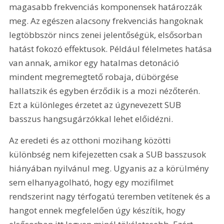
magasabb frekvenciás komponensek határozzák 
meg. Az egészen alacsony frekvenciás hangoknak 
legtöbbször nincs zenei jelentőségük, elsősorban 
hatást fokozó effektusok. Például félelmetes hatása 
van annak, amikor egy hatalmas detonáció 
mindent megremegtető robaja, dübörgése 
hallatszik és egyben érződik is a mozi nézőterén. 
Ezt a különleges érzetet az úgynevezett SUB 
basszus hangsugárzókkal lehet előidézni. 
Az eredeti és az otthoni mozihang közötti 
különbség nem kifejezetten csak a SUB basszusok 
hiányában nyilvánul meg. Ugyanis az a körülmény 
sem elhanyagolható, hogy egy mozifilmet 
rendszerint nagy térfogatú teremben vetítenek és a 
hangot ennek megfelelően úgy készítik, hogy 