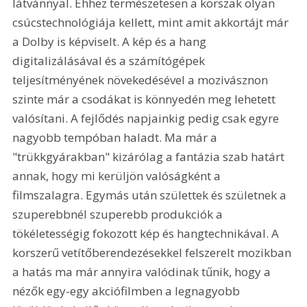
látvánnyal. Ehhez természetesen a korszak olyan 
csúcstechnológiája kellett, mint amit akkortájt már 
a Dolby is képviselt. A kép és a hang 
digitalizálásával és a számítógépek 
teljesítményének növekedésével a mozivásznon 
szinte már a csodákat is könnyedén meg lehetett 
valósítani. A fejlődés napjainkig pedig csak egyre 
nagyobb tempóban haladt. Ma már a 
"trükkgyárakban" kizárólag a fantázia szab határt 
annak, hogy mi kerüljön valóságként a 
filmszalagra. Egymás után születtek és születnek a 
szuperebbnél szuperebb produkciók a 
tökéletességig fokozott kép és hangtechnikával. A 
korszerű vetítőberendezésekkel felszerelt mozikban 
a hatás ma már annyira valódinak tűnik, hogy a 
nézők egy-egy akciófilmben a legnagyobb 