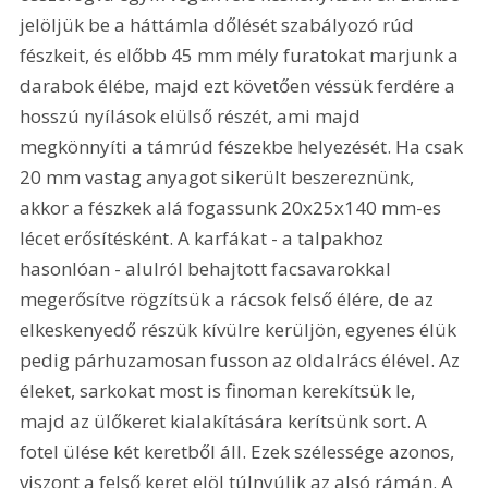
jelöljük be a háttámla dőlését szabályozó rúd 
fészkeit, és előbb 45 mm mély furatokat marjunk a 
darabok élébe, majd ezt követően véssük ferdére a 
hosszú nyílások elülső részét, ami majd 
megkönnyíti a támrúd fészekbe helyezését. Ha csak 
20 mm vastag anyagot sikerült beszereznünk, 
akkor a fészkek alá fogassunk 20x25x140 mm-es 
lécet erősítésként. A karfákat - a talpakhoz 
hasonlóan - alulról behajtott facsavarokkal 
megerősítve rögzítsük a rácsok felső élére, de az 
elkeskenyedő részük kívülre kerüljön, egyenes élük 
pedig párhuzamosan fusson az oldalrács élével. Az 
éleket, sarkokat most is finoman kerekítsük le, 
majd az ülőkeret kialakítására kerítsünk sort. A 
fotel ülése két keretből áll. Ezek szélessége azonos, 
viszont a felső keret elöl túlnyúlik az alsó rámán. A 