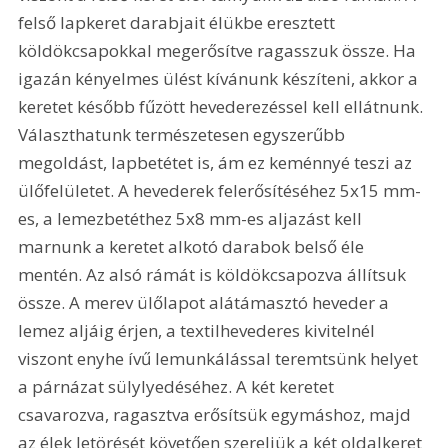
felső lapkeret darabjait élükbe eresztett 
köldökcsapokkal megerősítve ragasszuk össze. Ha 
igazán kényelmes ülést kívánunk készíteni, akkor a 
keretet később fűzött hevederezéssel kell ellátnunk. 
Választhatunk természetesen egyszerűbb 
megoldást, lapbetétet is, ám ez keménnyé teszi az 
ülőfelületet. A hevederek felerősítéséhez 5x15 mm-
es, a lemezbetéthez 5x8 mm-es aljazást kell 
marnunk a keretet alkotó darabok belső éle 
mentén. Az alsó rámát is köldökcsapozva állítsuk 
össze. A merev ülőlapot alátámasztó heveder a 
lemez aljáig érjen, a textilhevederes kivitelnél 
viszont enyhe ívű lemunkálással teremtsünk helyet 
a párnázat sülylyedéséhez. A két keretet 
csavarozva, ragasztva erősítsük egymáshoz, majd 
az élek letörését követően szereljük a két oldalkeret 