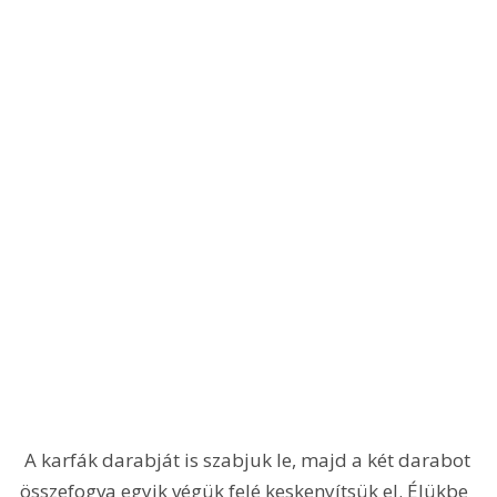
 A karfák darabját is szabjuk le, majd a két darabot 
összefogva egyik végük felé keskenyítsük el. Élükbe 