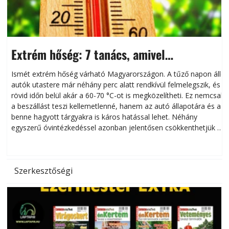
Extrém hőség: 7 tanács, amivel
megóvhatjuk autónkat a nyári károktól
Ismét extrém hőség várható Magyarországon. A tűző napon álló
autók utastere már néhány perc alatt rendkívül felmelegszik, és
rövid időn belül akár a 60-70 °C-ot is megközelítheti. Ez nemcsak
n
a beszállást teszi kellemetlenné, hanem az autó állapotára és a
benne hagyott tárgyakra is káros hatással lehet. Néhány
egyszerű óvintézkedéssel azonban jelentősen csökkenthetjük a
hőség káros hatásait.
l
Szerkesztőségi