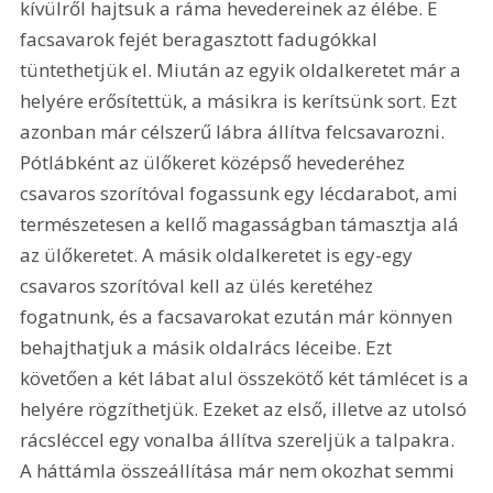
kívülről hajtsuk a ráma hevedereinek az élébe. E 
facsavarok fejét beragasztott fadugókkal 
tüntethetjük el. Miután az egyik oldalkeretet már a 
helyére erősítettük, a másikra is kerítsünk sort. Ezt 
azonban már célszerű lábra állítva felcsavarozni. 
Pótlábként az ülőkeret középső hevederéhez 
csavaros szorítóval fogassunk egy lécdarabot, ami 
természetesen a kellő magasságban támasztja alá 
az ülőkeretet. A másik oldalkeretet is egy-egy 
csavaros szorítóval kell az ülés keretéhez 
fogatnunk, és a facsavarokat ezután már könnyen 
behajthatjuk a másik oldalrács léceibe. Ezt 
követően a két lábat alul összekötő két támlécet is a 
helyére rögzíthetjük. Ezeket az első, illetve az utolsó 
rácsléccel egy vonalba állítva szereljük a talpakra. 
A háttámla összeállítása már nem okozhat semmi 