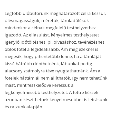
Legtöbb ülőbútorunk meghatározott célra készül, 
ülésmagasságuk, méretük, támladőlésük 
mindenkor a célnak megfelelő testhelyzethez 
igazodó. Az ellazulást, kényelmes testhelyzetet 
igénylő időtöltéshez, pl. olvasáshoz, tévénézéshez 
öblös fotel a legideálisabb. Ám még ezeknél is 
megesik, hogy pihentetőbb lenne, ha a támláját 
kissé hátrébb dönthetnénk, lábunkat pedig 
alacsony zsámolyra téve nyugtathatnánk. Ám a 
fotelek háttámlái nem állíthatók, így nem tehetünk 
mást, mint fészkelődve keressük a 
legkényelmesebb testhelyzetet. A tettre készek 
azonban készíthetnek kényelmesebbet is leírásunk 
és rajzunk alapján.