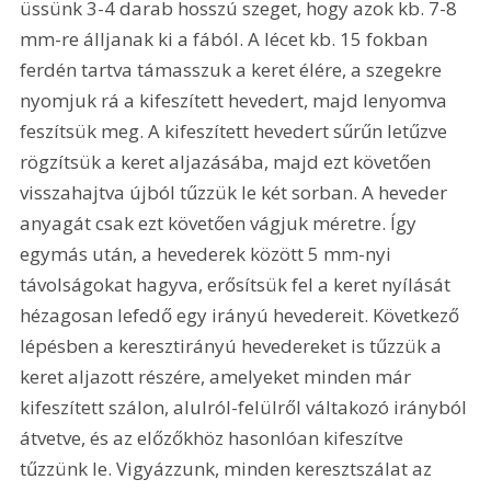
üssünk 3-4 darab hosszú szeget, hogy azok kb. 7-8 
mm-re álljanak ki a fából. A lécet kb. 15 fokban 
ferdén tartva támasszuk a keret élére, a szegekre 
nyomjuk rá a kifeszített hevedert, majd lenyomva 
feszítsük meg. A kifeszített hevedert sűrűn letűzve 
rögzítsük a keret aljazásába, majd ezt követően 
visszahajtva újból tűzzük le két sorban. A heveder 
anyagát csak ezt követően vágjuk méretre. Így 
egymás után, a hevederek között 5 mm-nyi 
távolságokat hagyva, erősítsük fel a keret nyílását 
hézagosan lefedő egy irányú hevedereit. Következő 
lépésben a keresztirányú hevedereket is tűzzük a 
keret aljazott részére, amelyeket minden már 
kifeszített szálon, alulról-felülről váltakozó irányból 
átvetve, és az előzőkhöz hasonlóan kifeszítve 
tűzzünk le. Vigyázzunk, minden keresztszálat az 