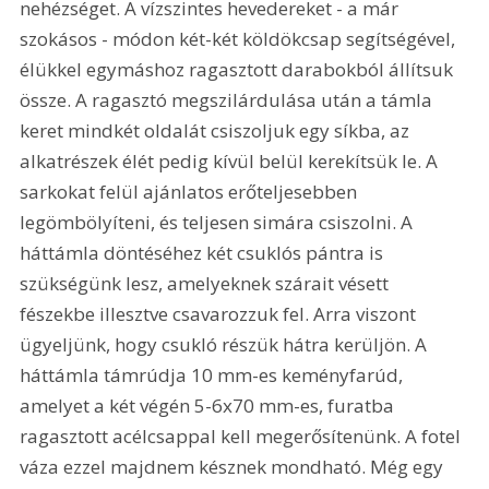
nehézséget. A vízszintes hevedereket - a már 
szokásos - módon két-két köldökcsap segítségével, 
élükkel egymáshoz ragasztott darabokból állítsuk 
össze. A ragasztó megszilárdulása után a támla 
keret mindkét oldalát csiszoljuk egy síkba, az 
alkatrészek élét pedig kívül belül kerekítsük le. A 
sarkokat felül ajánlatos erőteljesebben 
legömbölyíteni, és teljesen simára csiszolni. A 
háttámla döntéséhez két csuklós pántra is 
szükségünk lesz, amelyeknek szárait vésett 
fészekbe illesztve csavarozzuk fel. Arra viszont 
ügyeljünk, hogy csukló részük hátra kerüljön. A 
háttámla támrúdja 10 mm-es keményfarúd, 
amelyet a két végén 5-6x70 mm-es, furatba 
ragasztott acélcsappal kell megerősítenünk. A fotel 
váza ezzel majdnem késznek mondható. Még egy 