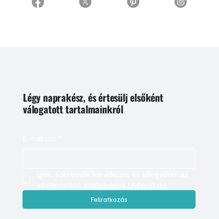
Légy naprakész, és értesülj elsőként
válogatott tartalmainkról
E-mail cím
*
Igen, szeretnék feliratkozni, és elfogadom az 
adatkezelést. 
Adatvédelmi tájékoztató
Feliratkozás