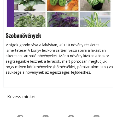
Szobanövények
Virágok gondozása a lakásban, 40+10 növény részletes
ismertetése! A könyv lexikonszerűen veszi sorra a lakásban
s
sikeresen tart­ha­tó növényeket. Már a növény kiválasztásakor
h
segítségünkre lesznek a leírások, mert pontosan megtudjuk,
k
hogy milyen körülményekre (hőmérséklet, páratartalom stb.) van
szüksége a növénynek az egészséges fejlődéshez.
t
Kövess minket