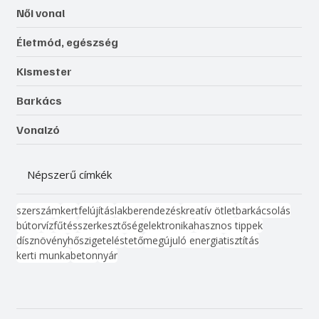
Női vonal
Életmód, egészség
Kismester
Barkács
Vonalzó
Népszerű címkék
szerszám
kert
felújítás
lakberendezés
kreatív ötlet
barkácsolás
bútor
víz
fűtés
szerkesztőség
elektronika
hasznos tippek
dísznövény
hőszigetelés
tető
megújuló energia
tisztítás
kerti munka
beton
nyár