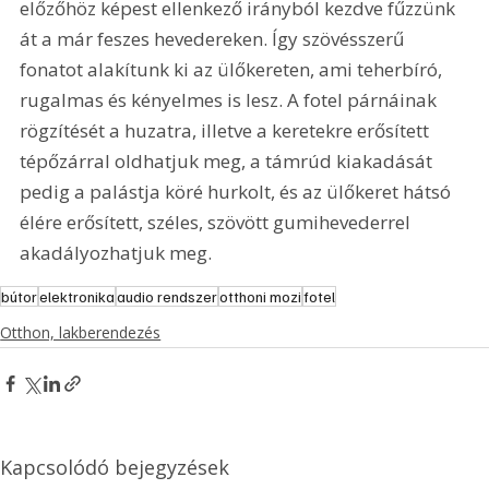
előzőhöz képest ellenkező irányból kezdve fűzzünk 
át a már feszes hevedereken. Így szövésszerű 
fonatot alakítunk ki az ülőkereten, ami teherbíró, 
rugalmas és kényelmes is lesz. A fotel párnáinak 
rögzítését a huzatra, illetve a keretekre erősített 
tépőzárral oldhatjuk meg, a támrúd kiakadását 
pedig a palástja köré hurkolt, és az ülőkeret hátsó 
élére erősített, széles, szövött gumihevederrel 
akadályozhatjuk meg. 
bútor
elektronika
audio rendszer
otthoni mozi
fotel
Otthon, lakberendezés
Kapcsolódó bejegyzések