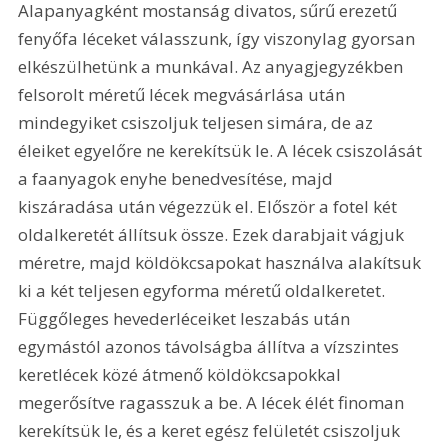
Alapanyagként mostanság divatos, sűrű erezetű 
fenyőfa léceket válasszunk, így viszonylag gyorsan 
elkészülhetünk a munkával. Az anyagjegyzékben 
felsorolt méretű lécek megvásárlása után 
mindegyiket csiszoljuk teljesen simára, de az 
éleiket egyelőre ne kerekítsük le. A lécek csiszolását 
a faanyagok enyhe benedvesítése, majd 
kiszáradása után végezzük el. Először a fotel két 
oldalkeretét állítsuk össze. Ezek darabjait vágjuk 
méretre, majd köldökcsapokat használva alakítsuk 
ki a két teljesen egyforma méretű oldalkeretet. 
Függőleges hevederléceiket leszabás után 
egymástól azonos távolságba állítva a vízszintes 
keretlécek közé átmenő köldökcsapokkal 
megerősítve ragasszuk a be. A lécek élét finoman 
kerekítsük le, és a keret egész felületét csiszoljuk 