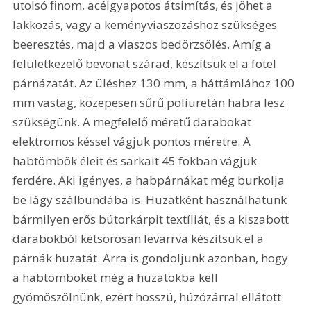
utolsó finom, acélgyapotos átsimítás, és jöhet a 
lakkozás, vagy a keményviaszozáshoz szükséges 
beeresztés, majd a viaszos bedörzsölés. Amíg a 
felületkezelő bevonat szárad, készítsük el a fotel 
párnázatát. Az üléshez 130 mm, a háttámlához 100 
mm vastag, közepesen sűrű poliuretán habra lesz 
szükségünk. A megfelelő méretű darabokat 
elektromos késsel vágjuk pontos méretre. A 
habtömbök éleit és sarkait 45 fokban vágjuk 
ferdére. Aki igényes, a habpárnákat még burkolja 
be lágy szálbundába is. Huzatként használhatunk 
bármilyen erős bútorkárpit textíliát, és a kiszabott 
darabokból kétsorosan levarrva készítsük el a 
párnák huzatát. Arra is gondoljunk azonban, hogy 
a habtömböket még a huzatokba kell 
gyömöszölnünk, ezért hosszú, húzózárral ellátott 