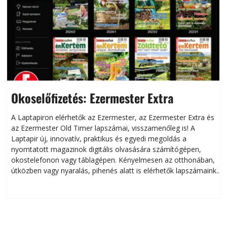
Okoselőfizetés: Ezermester Extra
A Laptapiron elérhetők az Ezermester, az Ezermester Extra és
az Ezermester Old Timer lapszámai, visszamenőleg is! A
Laptapir új, innovatív, praktikus és egyedi megoldás a
L
nyomtatott magazinok digitális olvasására számítógépen,
okostelefonon vagy táblagépen. Kényelmesen az otthonában,
útközben vagy nyaralás, pihenés alatt is elérhetők lapszámaink.
ú
Bárhol, bármikor, akár külföldön élve vagy dolgozva is
B
olvashatók az Ezermester lapszámai. A Laptapir kényelmes
megoldás, mert: – t