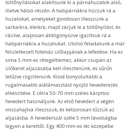
töltőnyílásokat alakítsunk ki a párnahuzatok alsó, 
illetve hátsó részén. A habpárnákra húzzuk rá a 
huzatokat, amelyeket gondosan illesszünk a 
sarkaikra, éleikre, majd zárjuk le a töltőnyílást, és 
ráülve, alaposan átdögönyözve igazítsuk rá a 
habpárnákra a huzatukat. Utolsó feladatunk a már 
felületkezelt fotelváz ülőlapjának a lefedése. Ha ez 
sima 5 mm-es rétegeltlemez, akkor csupán az 
ülőkeret aljazásába kell illesztenünk, és sűrűn 
letűzve rögzítenünk. Kissé bonyolultabb a 
rugalmasabb alátámasztást nyújtó hevederezés 
elkészítése. E célra 50-70 mm széles kárpitos 
hevedert használjunk. Az első hevedert a végén 
visszahajtva illeszszük, és kétsorosan tűzzük az 
aljazásba. A hevederszál széle 5 mm távolságba 
legyen a kerettől. Egy 400 mm-es léc közepébe 