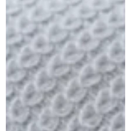
A szoba, amibe mindenki azonnal beleszeret
Egyre jobban körvonalazódnak azok a jövőbeli lakberendezési
trendek, amelyek meghatározzák majd az otthonaink szívét: a
nappalit – számol be a mapeiblog. Ez az a tér, ahol minden
összefonódik – a pihenés, a társasági élet, a családi pillanatok, és
egyre gyakrabban a munka is. A jól megtervezett nappali tehát ma
már nem pusztán egy helyiség a sok közül, hanem az otthonod
központi, karakteres eleme.