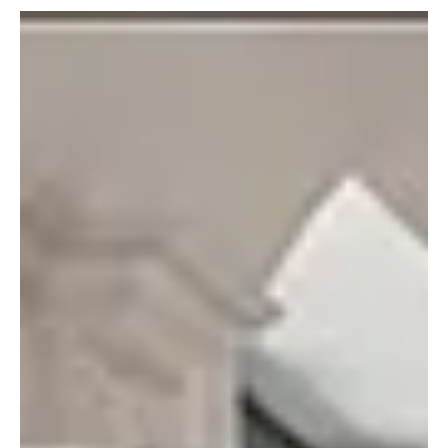
Relax fotel: kényelmes pihenés otthon
Egy hosszú, fárasztó nap után kevés kellemesebb érzés van annál,
mint kényelmesen hátradőlni egy jól megválasztott fotelben. A
relax fotelek kifejezetten a pihenést szolgálják: ergonomikus
kialakításuk tehermentesíti a gerincet, javítja a komfortérzetet, és
egyes típusok még masszázsfunkcióval is segítik a
kikapcsolódást.