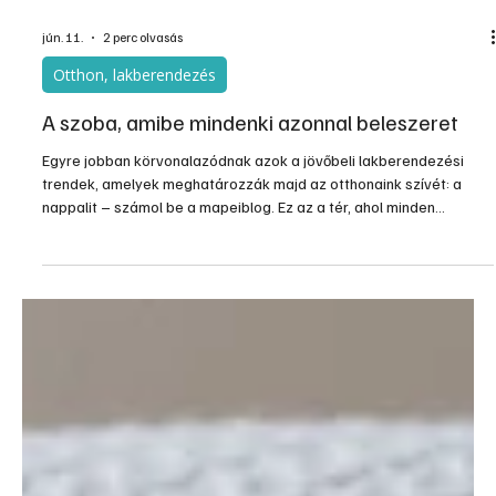
jún. 11.
2 perc olvasás
Otthon, lakberendezés